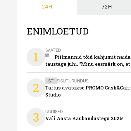
24H
72H
ENIMLOETUD
SAATED
1
Piilmannid tõid kahjumit näida
taustaga juhi. “Minu eesmärk on, et
ST
SISUTURUNDUS
2
Tartus avatakse PROMO Cash&Carry
Studio
UUDISED
3
Vali Aasta Kaubandustegu 2026!