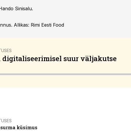
Hando Sinisalu.
annus. Allikas: Rimi Eesti Food
TUSES
digitaliseerimisel suur väljakutse
TUSES
ja surma küsimus