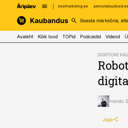
bestmarketing.ee
personaliuudised.e
kinnisvarauudised.ee
imelineajalugu.ee
logistikauudised.ee
imelineteadus.ee
Avaleht
Kõik lood
TOPid
Podcastid
Videod
Ü
cebook
cebook
DIGIPÖÖRE KA
Robot
Twitter)
Twitter)
kedIn
kedIn
digit
ail
ail
k
k
Hando Si
Jaga