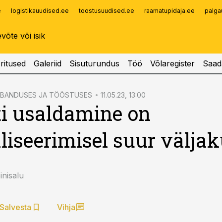
e
logistikauudised.ee
toostusuudised.ee
raamatupidaja.ee
palga
Infopank
Radar
ritused
Galeriid
Sisuturundus
Töö
Võlaregister
Saad
UBANDUSES JA TÖÖSTUSES
11.05.23, 13:00
i usaldamine on
aliseerimisel suur välja
nisalu
Salvesta
Vihja