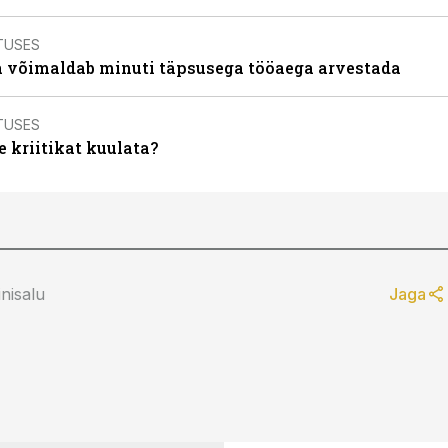
TUSES
 võimaldab minuti täpsusega tööaega arvestada
TUSES
e kriitikat kuulata?
nisalu
Jaga