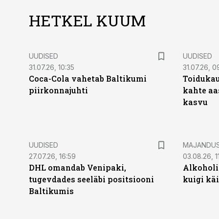
HETKEL KUUM
UUDISED
UUDISED
31.07.26, 10:35
31.07.26, 0
Coca-Cola vahetab Baltikumi
Toidukau
piirkonnajuhti
kahte aa
kasvu
UUDISED
MAJANDU
27.07.26, 16:59
03.08.26, 1
DHL omandab Venipaki,
Alkoholi
tugevdades seeläbi positsiooni
kuigi kä
Baltikumis