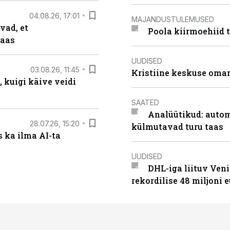
04.08.26, 17:01
MAJANDUSTULEMUSED
vad, et
Poola kiirmoehiid 
taas
UUDISED
03.08.26, 11:45
Kristiine keskuse oma
 kuigi käive veidi
SAATED
Analüütikud: auto
28.07.26, 15:20
külmutavad turu taas
 ka ilma AI-ta
UUDISED
DHL-iga liituv Ven
rekordilise 48 miljoni 