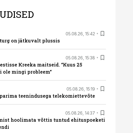
UDISED
05.08.26, 15:42
turg on jätkuvalt plussis
05.08.26, 15:38
estisse Kreeka maitseid. “Kuus 25
 ole mingi probleem“
05.08.26, 15:19
 parima teenindusega telekomiettevõte
05.08.26, 14:37
mist hoolimata võttis tuntud ehituspoeketi
endi