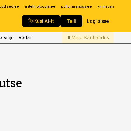
Iseteenindus
uudised.ee
aritehnoloogia.ee
pollumajandus.ee
kinnisvarauudised.
Telli Kaubandus
Küsi AI-lt
Telli
Logi sisse
a vihje
Radar
Minu Kaubandus
kutse