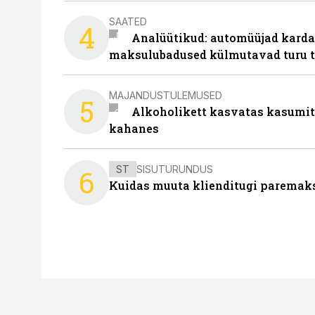
SAATED
4
Analüütikud: automüüjad karda
maksulubadused külmutavad turu 
MAJANDUSTULEMUSED
5
Alkoholikett kasvatas kasumit,
kahanes
ST
SISUTURUNDUS
6
Kuidas muuta klienditugi paremaks