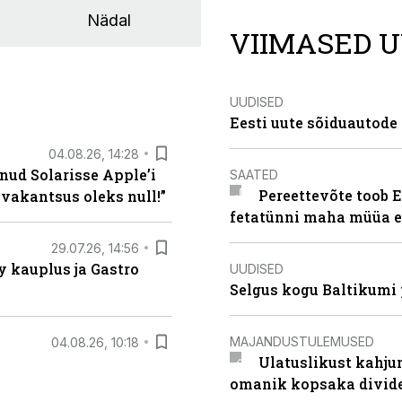
Nädal
VIIMASED U
UUDISED
Eesti uute sõiduautode 
04.08.26, 14:28
nud Solarisse Apple’i
SAATED
Pereettevõte toob E
 vakantsus oleks null!”
fetatünni maha müüa ei
29.07.26, 14:56
 kauplus ja Gastro
UUDISED
Selgus kogu Baltikumi
MAJANDUSTULEMUSED
04.08.26, 10:18
Ulatuslikust kahju
omanik kopsaka divid