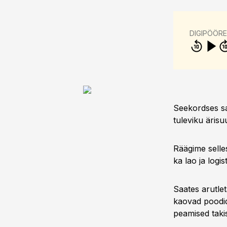
DIGIPÖÖR
Seekordses sa
tuleviku äris
Räägime selles
ka lao ja logist
Saates arutleta
kaovad poodide
peamised takist