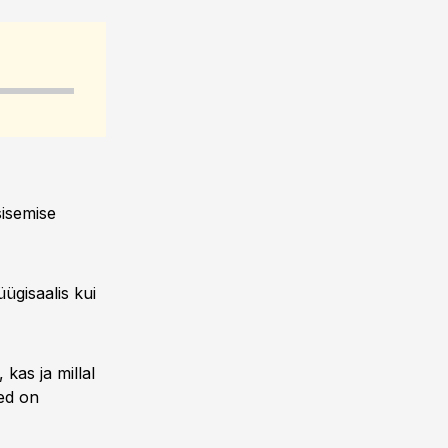
sisemise
ügisaalis kui
 kas ja millal
sed on