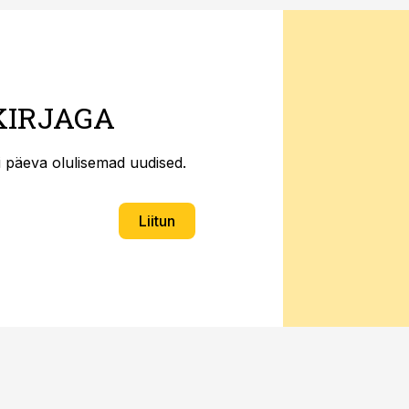
KIRJAGA
ti päeva olulisemad uudised.
Liitun