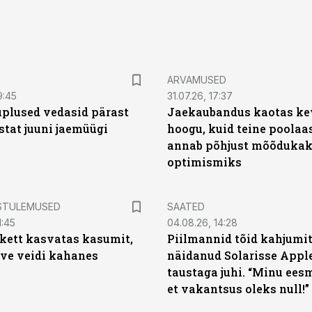
ARVAMUSED
9:45
31.07.26, 17:37
plused vedasid pärast
Jaekaubandus kaotas ke
stat juuni jaemüügi
hoogu, kuid teine poolaa
annab põhjust mõõduka
optimismiks
STULEMUSED
SAATED
1:45
04.08.26, 14:28
kett kasvatas kasumit,
Piilmannid tõid kahjumi
ive veidi kahanes
näidanud Solarisse Apple
taustaga juhi. “Minu ees
et vakantsus oleks null!”