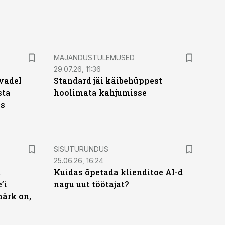
MAJANDUSTULEMUSED
29.07.26, 11:36
vadel
Standard jäi käibehüppest
sta
hoolimata kahjumisse
ks
ST
SISUTURUNDUS
25.06.26, 16:24
t
Kuidas õpetada klienditoe AI-d
’i
nagu uut töötajat?
märk on,