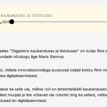
E KAUBANDUSES JA TÖÖSTUSES
00:00
ates "Digipööre kaubanduses ja tööstuses" on külas Rimi 
uundade nõukogu liige Maris Rannus.
t, milliste innovatsioonidega puutuvad ostjad kokku Rimi mü
ika digitaliseerimisest.
kse ka selle üle, milline roll on tehisintellektil kaubanduses,
st müüjad ja töö võtavad üle robotid ning ka sellest, milli
used äri digitaliseerimisel.