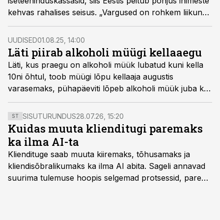
iseteeninduskassasid, siis Eestis peitub põhjus inimeste
kehvas rahalises seisus. „Vargused on rohkem liikunud
igapäevastesse toidukaupadesse,“ ütles Selveri
äriarvestuse juht Kristjan Anderson Äripäeva raadio
UUDISED
01.08.25, 14:00
hommikuprogrammis.
Läti piirab alkoholi müügi kellaaegu
Läti, kus praegu on alkoholi müük lubatud kuni kella
10ni õhtul, toob müügi lõpu kellaaja augustis
varasemaks, pühapäeviti lõpeb alkoholi müük juba kell
18.
SISUTURUNDUS
28.07.26, 15:20
ST
Kuidas muuta klienditugi paremaks
ka ilma AI-ta
Kliendituge saab muuta kiiremaks, tõhusamaks ja
kliendisõbralikumaks ka ilma AI abita. Sageli annavad
suurima tulemuse hoopis selgemad protsessid, parem
iseteenindus, nutikad automatiseerimised ja õigel ajal
jagatud info.