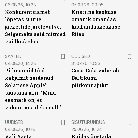
06.08.26, 10:28
05.08.26, 09:05
Konkurentsiamet
Kristiine keskuse
lõpetas suurte
omanik omandas
jaekettide järelevalve.
kaubanduskeskuse
Selgemaks said mitmed
Riias
vaidluskohad
SAATED
UUDISED
04.08.26, 14:28
31.07.26, 10:35
Piilmannid tõid
Coca-Cola vahetab
kahjumit näidanud
Baltikumi
Solarisse Apple’i
piirkonnajuhti
taustaga juhi. “Minu
eesmärk on, et
vakantsus oleks null!”
ST
UUDISED
SISUTURUNDUS
04.08.26, 10:18
25.06.26, 16:24
Vali Aasta
Kuidas õpetada