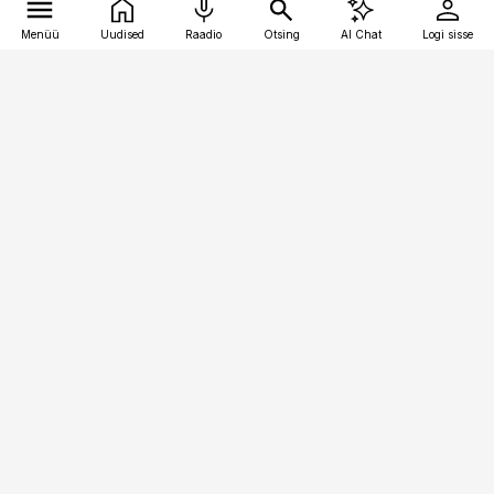
Menüü
Uudised
Raadio
Otsing
AI Chat
Logi sisse
Vana-Lõuna 39/1, 19094 Tallinn
(+372) 667 0111
kaubandus@kaubandus.ee
Telli
Reklaam
Firmast
Sisu kasutamisõigused
Ajakirjaniku
eetikakoodeks
Üldtingimused
Privaatsustingimused
Küpsiste poliitika
KKK
Eesti Meediaettevõtete
Eelistuste haldamine
Liit