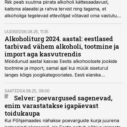
Riik peab suutma piirata alkoholi kättesaadavust,
kaitsma alaealisi ja rahva tervist ning tagama, et
alkoholiga tegelevad ettevõtjad võtavad oma vastutust
tõsiselt, kirjutab Eesti tubaka- ja alkoholikahjude
vähendamise koja juhatuse liige Lauri Beekmann.
UUDISED
06.08.25, 11:35
Alkoholiturg 2024. aastal: eestlased
tarbivad vähem alkoholi, tootmine ja
import aga kasvutrendis
Möödunud aastal kasvas Eestis alkohoolsete jookide
tootmine ja import, samal ajal kui müük siseturul
langes kõigis joogikategooriates. Eesti elanike
alkoholitarbimine on teist aastat väikses languses,
selgus Konjunktuuriinstituudi analüüsist.
SAATED
04.08.25, 09:00
Selver: poevargused sagenevad,
enim varastatakse igapäevast
toidukaupa
Kui Põhjamaades nähakse poevarguste kurja juurena