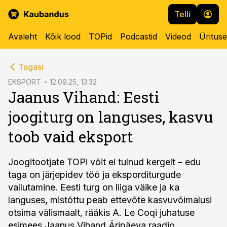
Telli
Avaleht
Kõik lood
TOPid
Podcastid
Videod
Üritus
cebook
Tagasi
Twitter)
EKSPORT
12.09.25, 13:32
Jaanus Vihand: Eesti
kedIn
joogiturg on languses, kasvu
ail
toob vaid eksport
k
Joogitootjate TOPi võit ei tulnud kergelt – edu
taga on järjepidev töö ja eksporditurgude
vallutamine. Eesti turg on liiga väike ja ka
languses, mistõttu peab ettevõte kasvuvõimalusi
otsima välismaalt, rääkis A. Le Coqi juhatuse
esimees Jaanus Vihand Äripäeva raadio