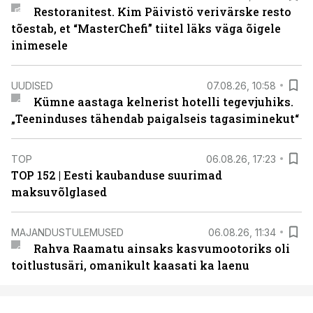
Restoranitest. Kim Päivistö verivärske resto
tõestab, et “MasterChefi” tiitel läks väga õigele
inimesele
UUDISED
07.08.26, 10:58
Kümne aastaga kelnerist hotelli tegevjuhiks.
„Teeninduses tähendab paigalseis tagasiminekut“
TOP
06.08.26, 17:23
TOP 152 | Eesti kaubanduse suurimad
maksuvõlglased
MAJANDUSTULEMUSED
06.08.26, 11:34
Rahva Raamatu ainsaks kasvumootoriks oli
toitlustusäri, omanikult kaasati ka laenu