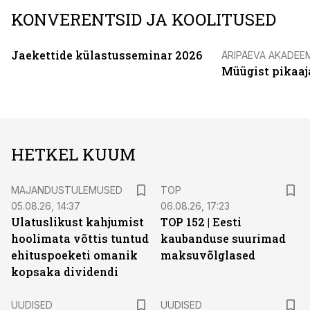
KONVERENTSID JA KOOLITUSED
Jaekettide külastusseminar 2026
ÄRIPÄEVA AKADEE
Müügist pikaaj
HETKEL KUUM
MAJANDUSTULEMUSED
TOP
05.08.26, 14:37
06.08.26, 17:23
Ulatuslikust kahjumist
TOP 152 | Eesti
hoolimata võttis tuntud
kaubanduse suurimad
ehituspoeketi omanik
maksuvõlglased
kopsaka dividendi
UUDISED
UUDISED