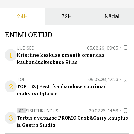
24H
72H
Nädal
ENIMLOETUD
UUDISED
05.08.26, 09:05
1
Kristiine keskuse omanik omandas
kaubanduskeskuse Riias
TOP
06.08.26, 17:23
2
TOP 152 | Eesti kaubanduse suurimad
maksuvõlglased
SISUTURUNDUS
29.07.26, 14:56
ST
3
Tartus avatakse PROMO Cash&Carry kauplus
ja Gastro Studio