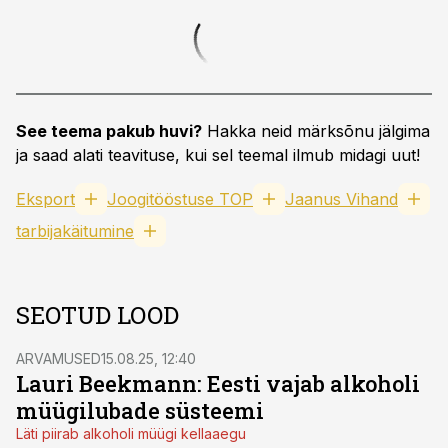
See teema pakub huvi?
Hakka neid märksõnu jälgima
ja saad alati teavituse, kui sel teemal ilmub midagi uut!
Eksport
Joogitööstuse TOP
Jaanus Vihand
tarbijakäitumine
SEOTUD LOOD
ARVAMUSED
15.08.25, 12:40
Lauri Beekmann: Eesti vajab alkoholi
müügilubade süsteemi
Läti piirab alkoholi müügi kellaaegu