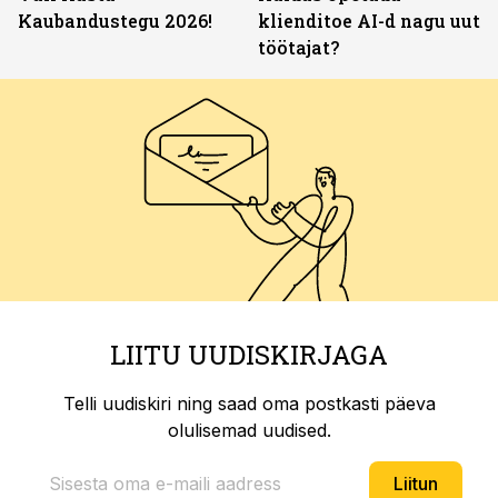
Kaubandustegu 2026!
klienditoe AI-d nagu uut
töötajat?
LIITU UUDISKIRJAGA
Telli uudiskiri ning saad oma postkasti päeva
olulisemad uudised.
Liitun