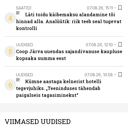
SAATED
07.08.26, 15:11
Läti toidu käibemaksu alandamine tõi
4
hinnad alla. Analüütik: riik teeb seal tugevat
kontrolli
UUDISED
07.08.26, 12:10
5
Coop Järva uuendas sajandivanuse kaupluse
kopsaka summa eest
UUDISED
07.08.26, 10:58
Kümne aastaga kelnerist hotelli
6
tegevjuhiks. „Teeninduses tähendab
paigalseis tagasiminekut“
VIIMASED UUDISED