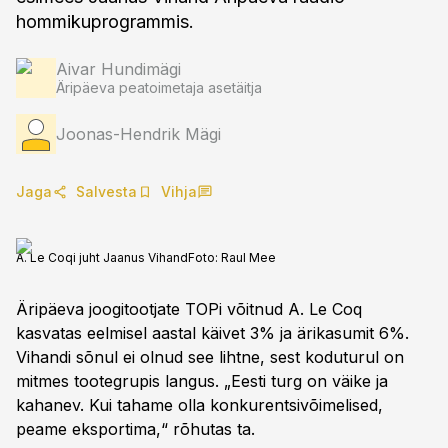
hommikuprogrammis.
Aivar Hundimägi
Äripäeva peatoimetaja asetäitja
Joonas-Hendrik Mägi
Jaga
Salvesta
Vihja
A. Le Coqi juht Jaanus Vihand
Foto:
Raul Mee
Äripäeva joogitootjate TOPi võitnud A. Le Coq
kasvatas eelmisel aastal käivet 3% ja ärikasumit 6%.
Vihandi sõnul ei olnud see lihtne, sest koduturul on
mitmes tootegrupis langus. „Eesti turg on väike ja
kahanev. Kui tahame olla konkurentsivõimelised,
peame eksportima,“ rõhutas ta.