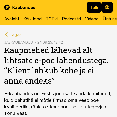
Telli
Avaleht
Kõik lood
TOPid
Podcastid
Videod
Üritus
cebook
Tagasi
Twitter)
JAEKAUBANDUS
24.09.25, 12:42
Kaupmehed lähevad alt
kedIn
lihtsate e-poe lahendustega.
ail
“Klient lahkub kohe ja ei
k
anna andeks”
E-kaubandus on Eestis jõudsalt kanda kinnitanud,
kuid pahatihti ei mõtle firmad oma veebipoe
kvaliteedile, rääkis e-kaubanduse liidu tegevjuht
Tõnu Väät.