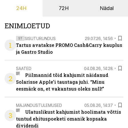
24H
72H
Nädal
ENIMLOETUD
SISUTURUNDUS
29.07.26, 14:56
ST
1
Tartus avatakse PROMO Cash&Carry kauplus
ja Gastro Studio
SAATED
04.08.26, 14:28
Piilmannid tõid kahjumit näidanud
2
Solarisse Apple’i taustaga juhi. “Minu
eesmärk on, et vakantsus oleks null!”
MAJANDUSTULEMUSED
05.08.26, 14:37
Ulatuslikust kahjumist hoolimata võttis
3
tuntud ehituspoeketi omanik kopsaka
dividendi