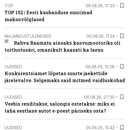
TOP
06.08.26, 17:23
TOP 152 | Eesti kaubanduse suurimad
maksuvõlglased
MAJANDUSTULEMUSED
06.08.26, 11:34
Rahva Raamatu ainsaks kasvumootoriks oli
toitlustusäri, omanikult kaasati ka laenu
UUDISED
06.08.26, 10:28
Konkurentsiamet lõpetas suurte jaekettide
järelevalve. Selgemaks said mitmed vaidluskohad
UUDISED
06.08.26, 07:30
Veebis renditakse, salongis ostetakse: miks ei
taha eestlane autot e-poest päriseks osta?
UUDISED
05.08.26, 15:42