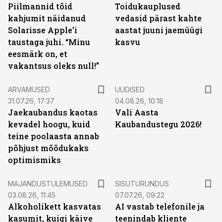
Piilmannid tõid
Toidukauplused
kahjumit näidanud
vedasid pärast kahte
Solarisse Apple’i
aastat juuni jaemüügi
taustaga juhi. “Minu
kasvu
eesmärk on, et
vakantsus oleks null!”
ARVAMUSED
UUDISED
31.07.26, 17:37
04.08.26, 10:18
Jaekaubandus kaotas
Vali Aasta
kevadel hoogu, kuid
Kaubandustegu 2026!
teine poolaasta annab
põhjust mõõdukaks
optimismiks
ST
MAJANDUSTULEMUSED
SISUTURUNDUS
03.08.26, 11:45
07.07.26, 09:22
Alkoholikett kasvatas
AI vastab telefonile ja
kasumit, kuigi käive
teenindab kliente