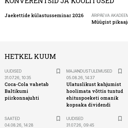
KONVERENTSID JA KOOLITUSED
Jaekettide külastusseminar 2026
ÄRIPÄEVA AKADEE
Müügist pikaaj
HETKEL KUUM
UUDISED
MAJANDUSTULEMUSED
31.07.26, 10:35
05.08.26, 14:37
Coca-Cola vahetab
Ulatuslikust kahjumist
Baltikumi
hoolimata võttis tuntud
piirkonnajuhti
ehituspoeketi omanik
kopsaka dividendi
SAATED
UUDISED
04.08.26, 14:28
31.07.26, 09:45