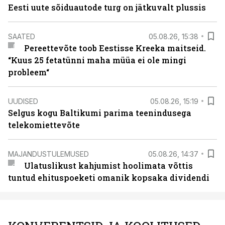
Eesti uute sõiduautode turg on jätkuvalt plussis
SAATED
05.08.26, 15:38
Pereettevõte toob Eestisse Kreeka maitseid.
“Kuus 25 fetatünni maha müüa ei ole mingi
probleem“
UUDISED
05.08.26, 15:19
Selgus kogu Baltikumi parima teenindusega
telekomiettevõte
MAJANDUSTULEMUSED
05.08.26, 14:37
Ulatuslikust kahjumist hoolimata võttis
tuntud ehituspoeketi omanik kopsaka dividendi