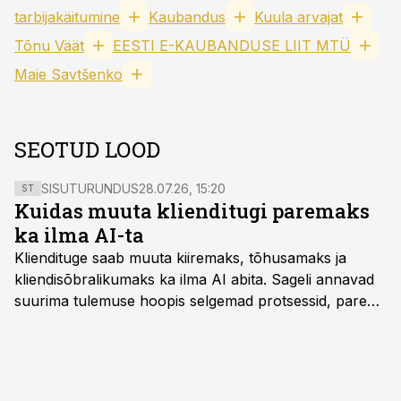
tarbijakäitumine
Kaubandus
Kuula arvajat
Tõnu Väät
EESTI E-KAUBANDUSE LIIT MTÜ
Maie Savtšenko
SEOTUD LOOD
SISUTURUNDUS
28.07.26, 15:20
ST
Kuidas muuta klienditugi paremaks
ka ilma AI-ta
Kliendituge saab muuta kiiremaks, tõhusamaks ja
kliendisõbralikumaks ka ilma AI abita. Sageli annavad
suurima tulemuse hoopis selgemad protsessid, parem
iseteenindus, nutikad automatiseerimised ja õigel ajal
jagatud info.