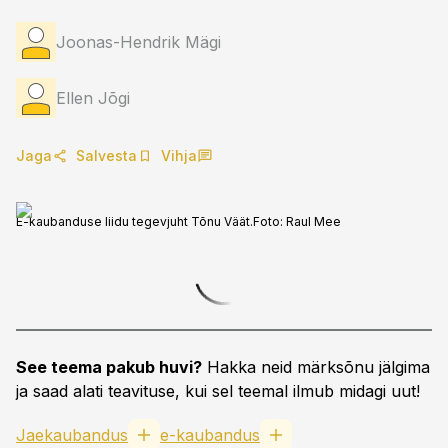
Joonas-Hendrik Mägi
Ellen Jõgi
Jaga
Salvesta
Vihja
E-kaubanduse liidu tegevjuht Tõnu Väät.
Foto:
Raul Mee
See teema pakub huvi?
Hakka neid märksõnu jälgima
ja saad alati teavituse, kui sel teemal ilmub midagi uut!
Jaekaubandus
e-kaubandus