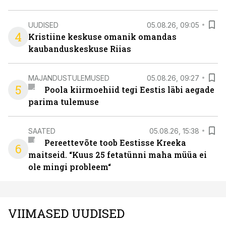
UUDISED
05.08.26, 09:05
4
Kristiine keskuse omanik omandas
kaubanduskeskuse Riias
MAJANDUSTULEMUSED
05.08.26, 09:27
5
Poola kiirmoehiid tegi Eestis läbi aegade
parima tulemuse
SAATED
05.08.26, 15:38
Pereettevõte toob Eestisse Kreeka
6
maitseid. “Kuus 25 fetatünni maha müüa ei
ole mingi probleem“
VIIMASED UUDISED