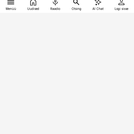
Menüü
Uudised
Raadio
Otsing
AI Chat
Logi sisse
Vana-Lõuna 39/1, 19094 Tallinn
(+372) 667 0111
kaubandus@kaubandus.ee
Telli
Reklaam
Firmast
Sisu kasutamisõigused
Ajakirjaniku
eetikakoodeks
Üldtingimused
Privaatsustingimused
Küpsiste poliitika
KKK
Eesti Meediaettevõtete
Eelistuste haldamine
Liit