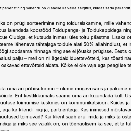
paberist ning pakendil on kliendile ka väike selgitus, kuidas seda pakendit 
ks on prügi sorteerimine ning toiduraiskamine, mille vähe
kus laiendada koostööd Toidupanga- ja Toidukappidega nin
ue Clubiga, et kutsuda inimesi üles toitu päästma. Lisaks 
teeme läheneva tähtajaga toidule alati 50% allahindlust, et 
öögi soodsama hinnaga ning see ei jõuaks prügisse. Eestis on
alusi palju – meil on nii ägedaid iduettevõtteid, kes tõesti n
ja oskavad ettevõtteid aidata. Kõike ei ole vaja ega peagi ise 
uta oma äri põhiiseloomu – oleme mugavusäris ja pakume 
kõigile. Ent kestlikkumaks saame oma äri kujundada küll. U
uutuse toimumise keskmes on kommunikatsioon. Kuidas ja
, aga ka kliendi, riigi ja, partneritega, Kas inimesed mõistava
uutused toimuvad? Kui klient saab aru, mida ja miks ta ost
ndiga ja miks see vajalik on, on tõenäolisem ka see, et ta t
aasa.