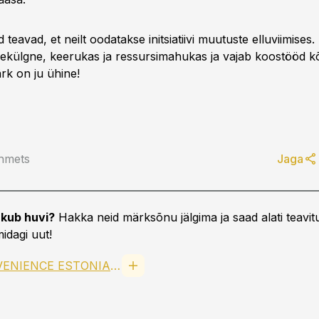
d teavad, et neilt oodatakse initsiatiivi muutuste elluviimises
ekülgne, keerukas ja ressursimahukas ja vajab koostööd kõ
rk on ju ühine!
inmets
Jaga
kub huvi?
Hakka neid märksõnu jälgima ja saad alati teavitu
idagi uut!
REITAN CONVENIENCE ESTONIA AS