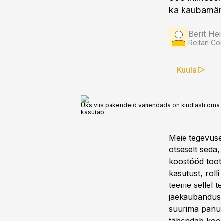
ka kaubamärg
Berit He
Reitan Co
Kuula
Üks viis pakendeid vähendada on kindlasti oma 
kasutab.
Meie tegevuse
otseselt seda
koostööd tootj
kasutust, rol
teeme sellel t
jaekaubandusä
suurima panus
tähendab koos