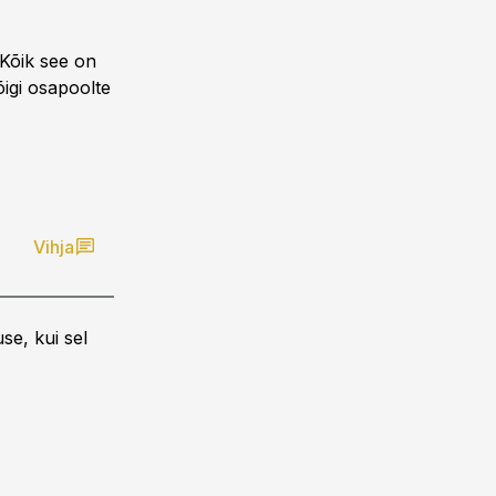
. Kõik see on
igi osapoolte
Vihja
se, kui sel