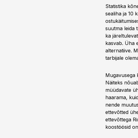
Statistika kõn
sealiha ja 10 
ostukäitumise
suutma leida t
ka järeltuleva
kasvab. Üha en
alternatiive.
tarbijale olem
Mugavusega ka
Näiteks nõuab 
müüdavate ühek
haarama, kuid
nende muutust
ettevõtted üh
ettevõttega R
koostöösid on