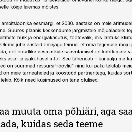
elle kõige laiemas mõistes.
ambitsioonika eesmärgi, et 2030. aastaks on meie ärimudel t
lne. Suures plaanis keskendume järgmistele mõjualadele: t
itmete hulk ja energiakasutus, tootevalik, mis lähtuks kliim
 Oleme juba aastaid omajagu teinud, et oma tegevuse mõj
da, ent nõudlike eesmärkide saavutamisel on kahtlemata vaj
eks asja- ja ajakohasel infol. See tähendab – kui palju me 
ised on suurimad ressursi“röövlid” ning kui palju tekitab mei
sed on meie tarneahelad ja koostööd partneritega, kuidas sor
 tekib. Kõik need küsimused on täna olulised.
saa muuta oma põhiäri, aga s
ada, kuidas seda teeme