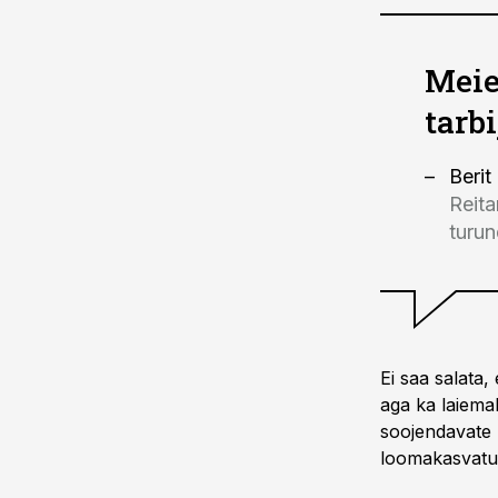
Meie
tarb
Berit
Reita
turu
Ei saa salata,
aga ka laiema
soojendavate 
loomakasvatu