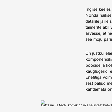
Inglise keeles
Nõnda näikse 
detailile jäli
taimerite abil
arvesse, et m
see mõju päri
On justkui el
komponendiks
poodide ja ko
kauglugerid, e
Enefitiga võim
sest paljud m
kahtlemata on
Caffeine Taltech’i kohvik on üks sellistest kohvi