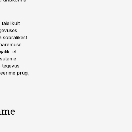
äielikult
egevuses
a sõbralikest
u paremuse
alik, et
kasutame
e tegevus
teerime prügi,
aame