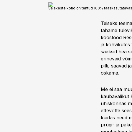
Saiakeste kotid on tehtud 100% taaskasutatavast 
Teiseks teema
tahame tulevi
koostööd Resc
ja kohvikutes 
saaksid hea s
erinevaid võim
pilti, saavad 
oskama.
Me ei saa mu
kaubavalikut 
ühiskonnas m
ettevõtte sees
kuidas need m
prügi- ja pake
muutustega k