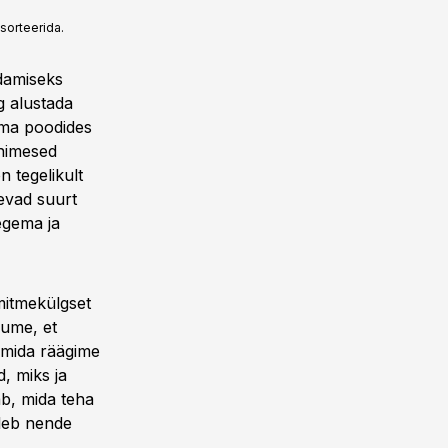
sorteerida.
ndamiseks
g alustada
oma poodides
inimesed
 tegelikult
äevad suurt
tegema ja
mitmekülgset
sume, et
 mida räägime
d, miks ja
ab, mida teha
uleb nende