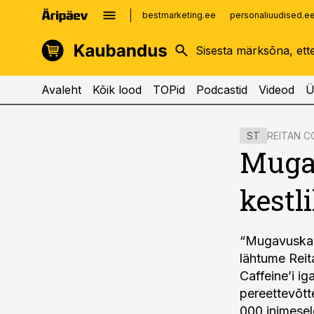
bestmarketing.ee
personaliuudised.e
kinnisvarauudised.ee
imelineajalugu.ee
logistikauudised.ee
imelineteadus.ee
Avaleht
Kõik lood
TOPid
Podcastid
Videod
Ü
cebook
cebook
REITAN C
ST
Twitter)
Twitter)
Muga
kedIn
kedIn
kest
ail
ail
k
k
“Mugavuskaub
lähtume Reit
Caffeine’i ig
pereettevõtt
000 inimesel