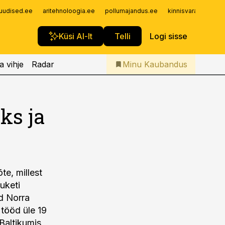
Iseteenindus
uudised.ee
aritehnoloogia.ee
pollumajandus.ee
kinnisvarauudised.
Telli Kaubandus
Küsi AI-lt
Telli
Logi sisse
a vihje
Radar
Minu Kaubandus
ks ja
e, millest
uketi
ad Norra
 tööd üle 19
Baltikumis