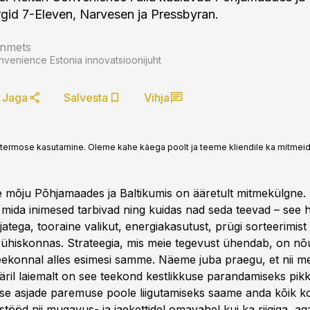
id 7-Eleven, Narvesen ja Pressbyran.
inmets
nvenience Estonia innovatsioonijuht
Jaga
Salvesta
Vihja
termose kasutamine. Oleme kahe käega poolt ja teeme kliendile ka mitmeid 
 mõju Põhjamaades ja Baltikumis on ääretult mitmekülgne
, mida inimesed tarbivad ning kuidas nad seda teevad – see
atega, tooraine valikut, energiakasutust, prügi sorteerimist
li ühiskonnas. Strateegia, mis meie tegevust ühendab, on nõ
eekonnal alles esimesi samme. Näeme juba praegu, et nii mei
ril laiemalt on see teekond kestlikkuse parandamiseks pikk
e asjade paremuse poole liigutamiseks saame anda kõik k
tööd nii mugavus- ja jaekettidel omavahel kui ka riigiga, a