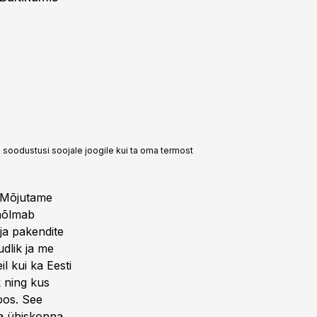
soodustusi soojale joogile kui ta oma termost
. Mõjutame
 hõlmab
 ja pakendite
udlik ja me
l kui ka Eesti
 ning kus
oos. See
ga ühiskonna