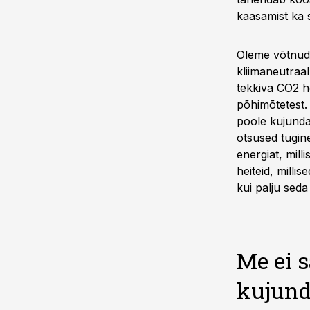
kaasamist ka s
Oleme võtnud 
kliimaneutraa
tekkiva CO2 he
põhimõtetest.
poole kujunda
otsused tugin
energiat, mill
heiteid, milli
kui palju seda
Me ei 
kujund