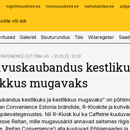
e
logistikauudised.ee
toostusuudised.ee
raamatupidaja.ee
palga
Infopank
Radar
ritused
Galeriid
Sisuturundus
Töö
Võlaregister
Saad
ONVENIENCE ESTONIA AS
31.05.22, 10:32
vuskaubandus kestliku
likkus mugavaks
andus kestlikuks ja kestlikkus mugavaks” on põhimõt
an Convenience Estonia brändide, R-Kioskite ja kohvik
a­päe­­va­­tegevustes. Nii R-Kiosk kui ka Caffeine kuuluv
esse Reitan, mille mugavusärid annavad seits­mes riigis
e. Reitan Convenience’i alla kuuluvad Põhjamaades ja 