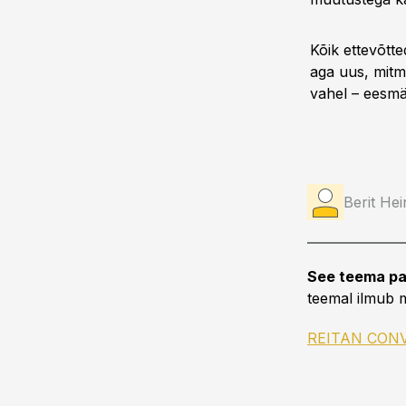
Kõik ettevõtte
aga uus, mitm
vahel – eesmä
Berit He
See teema pa
teemal ilmub m