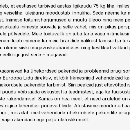
eleb, et eestlased tarbivad aastas ligikaudu 75 kg liha, mille
kg veiseliha, ülejäänu moodustab linnuliha. Seda näeme ka m
st. Inimese toitumisharjumused ei muutu üleöö ning meie p
asakaalu inimeste soovide ja selle vahel, mis on pikas persp
tele põlvedele. Meie toiduvalik on juba täna väga mitmekesi
am leiab inimene ka meie brändide valikust taimseid ja terv
 Me oleme siiski mugavuskaubanduses ning kestlikud valikud
a eelkõige just seda – mugavad.
asnevad ka ühekordsed pakendid ja probleemid prügi sor
Euroopa Liidu direktiiv, et kõik liikmesriigid vähendaksid k
ordsete pakendite tarbimist. Siin peaksid just ettevõtted ise 
 puudu võib jääda oskustest ja teadmistest, aga ka tugisüst
e rakendamisel. Samas on hea meel, et need arutelud on ak
es riigiga lahendusi püüavad leida. Alustasime möödunud aa
ingo, mis aitab meil vähendada ühekordsete pakendite prügi. 
 vaja rakendada aga palju ulatuslikumalt.