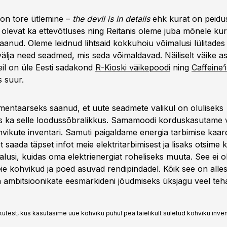
 on tore ütlemine –
the devil is in details
ehk kurat on peidus
olevat ka ettevõtluses ning Reitanis oleme juba mõnele kura
le saanud. Oleme leidnud lihtsaid kokkuhoiu võimalusi lülitade
 välja need seadmed, mis seda võimaldavad. Näiliselt väike as
eil on üle Eesti sadakond
R-Kioski väikepoodi
ning
Caffeine’
s suur.
ementaarseks saanud, et uute seadmete valikul on oluliseks
 ka selle loodussõbralikkus. Samamoodi korduskasutame 
hvikute inventari. Samuti paigaldame energia tarbimise kaar
t saada täpset infot meie elektritarbimisest ja lisaks otsime
alusi, kuidas oma elektrienergiat roheliseks muuta. See ei ole
eie kohvikud ja poed asuvad rendipindadel. Kõik see on alles
 ambitsioonikate eesmärkideni jõudmiseks üksjagu veel teh
kutest, kus kasutasime uue kohviku puhul pea täielikult suletud kohviku invent