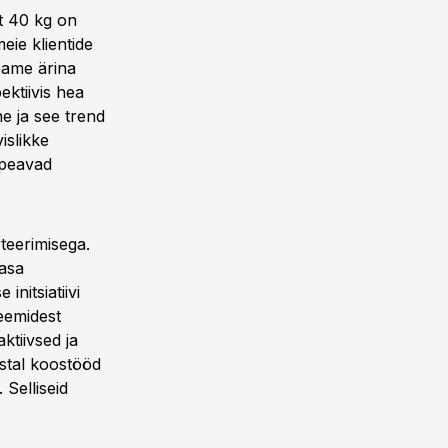
st 40 kg on
eie klientide
eame ärina
ektiivis hea
ne ja see trend
islikke
 peavad
teerimisega.
aasa
initsiatiivi
eemidest
tiivsed ja
stal koostööd
Selliseid