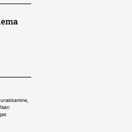
olema
duraiskamine,
fääri
gas