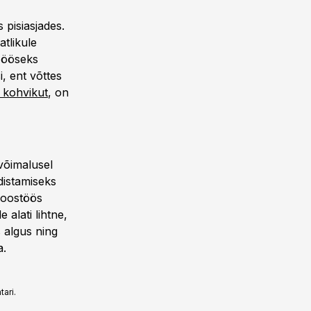
 pisiasjades.
tlikule
s ööseks
i, ent võttes
i kohvikut
, on
võimalusel
distamiseks
 koostöös
 alati lihtne,
 algus ning
a.
ari.