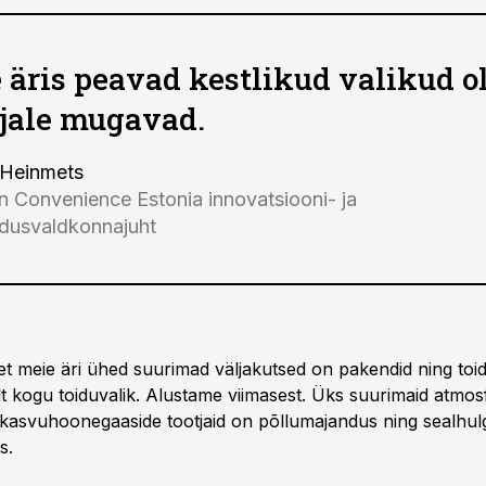
 äris peavad kestlikud valikud 
ijale mugavad.
 Heinmets
n Convenience Estonia innovatsiooni- ja
ndusvaldkonnajuht
 et meie äri ühed suurimad väljakutsed on pakendid ning toi
lt kogu toiduvalik. Alustame viimasest. Üks suurimaid atmos
kasvuhoonegaaside tootjaid on põllumajandus ning sealhul
s.