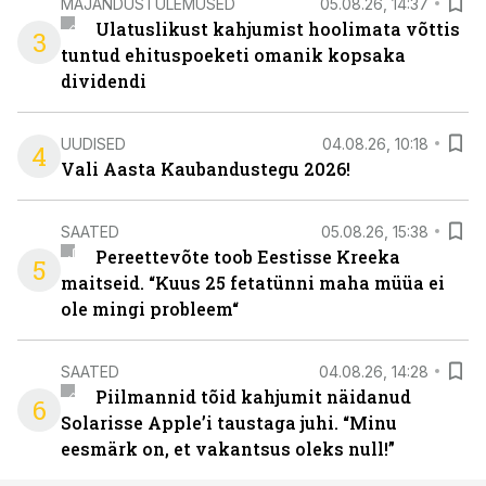
MAJANDUSTULEMUSED
05.08.26, 14:37
Ulatuslikust kahjumist hoolimata võttis
3
tuntud ehituspoeketi omanik kopsaka
dividendi
UUDISED
04.08.26, 10:18
4
Vali Aasta Kaubandustegu 2026!
SAATED
05.08.26, 15:38
Pereettevõte toob Eestisse Kreeka
5
maitseid. “Kuus 25 fetatünni maha müüa ei
ole mingi probleem“
SAATED
04.08.26, 14:28
Piilmannid tõid kahjumit näidanud
6
Solarisse Apple’i taustaga juhi. “Minu
eesmärk on, et vakantsus oleks null!”