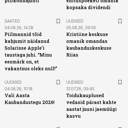
piirkonnajuhti
ehituspoeketi omanik
kopsaka dividendi
SAATED
UUDISED
04.08.26, 14:28
05.08.26, 09:05
Piilmannid tõid
Kristiine keskuse
kahjumit näidanud
omanik omandas
Solarisse Apple’i
kaubanduskeskuse
taustaga juhi. “Minu
Riias
eesmärk on, et
vakantsus oleks null!”
UUDISED
UUDISED
04.08.26, 10:18
31.07.26, 09:45
Vali Aasta
Toidukauplused
Kaubandustegu 2026!
vedasid pärast kahte
aastat juuni jaemüügi
kasvu