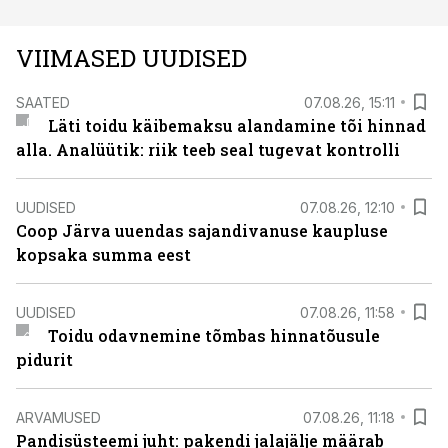
VIIMASED UUDISED
SAATED
07.08.26, 15:11
Läti toidu käibemaksu alandamine tõi hinnad
alla. Analüütik: riik teeb seal tugevat kontrolli
UUDISED
07.08.26, 12:10
Coop Järva uuendas sajandivanuse kaupluse
kopsaka summa eest
UUDISED
07.08.26, 11:58
Toidu odavnemine tõmbas hinnatõusule
pidurit
ARVAMUSED
07.08.26, 11:18
Pandisüsteemi juht: pakendi jalajälje määrab