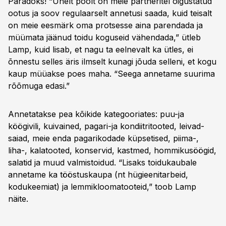
Paradoks! “Ühelt poolt on meie partneritel õigustatud
ootus ja soov regulaarselt annetusi saada, kuid teisalt
on meie eesmärk oma protsesse aina parendada ja
müümata jäänud toidu koguseid vähendada,” ütleb
Lamp, kuid lisab, et nagu ta eelnevalt ka ütles, ei
õnnestu selles äris ilmselt kunagi jõuda selleni, et kogu
kaup müüakse poes maha. “Seega annetame suurima
rõõmuga edasi.”
Annetatakse pea kõikide kategooriates: puu-ja
köögivili, kuivained, pagari-ja kondiitritooted, leivad-
saiad, meie enda pagarikodade küpsetised, piima-,
liha-, kalatooted, konservid, kastmed, hommikusöögid,
salatid ja muud valmistoidud. “Lisaks toidukaubale
annetame ka tööstuskaupa (nt hügieenitarbeid,
kodukeemiat) ja lemmikloomatooteid,” toob Lamp
näite.