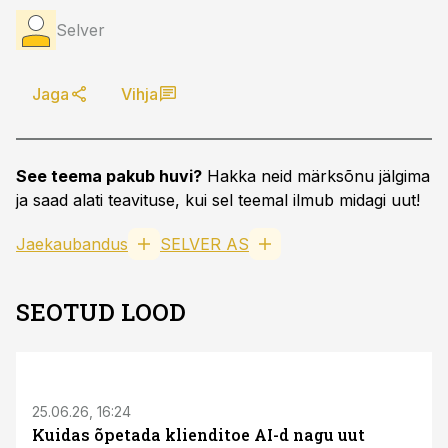
Selver
Jaga
Vihja
See teema pakub huvi?
Hakka neid märksõnu jälgima
ja saad alati teavituse, kui sel teemal ilmub midagi uut!
Jaekaubandus
SELVER AS
SEOTUD LOOD
ST
25.06.26, 16:24
Kuidas õpetada klienditoe AI-d nagu uut