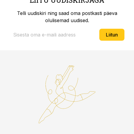
LIITU UUDISKIRJAGA
Telli uudiskiri ning saad oma postkasti päeva
olulisemad uudised.
Liitun