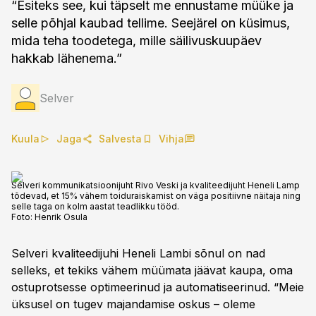
“Esiteks see, kui täpselt me ennustame müüke ja
selle põhjal kaubad tellime. Seejärel on küsimus,
mida teha toodetega, mille säilivuskuupäev
hakkab lähenema.”
Selver
Kuula
Jaga
Salvesta
Vihja
Selveri kommunikatsioonijuht Rivo Veski ja kvaliteedijuht Heneli Lamp
tõdevad, et 15% vähem toiduraiskamist on väga positiivne näitaja ning
selle taga on kolm aastat teadlikku tööd.
Foto:
Henrik Osula
Selveri kvaliteedijuhi Heneli Lambi sõnul on nad
selleks, et tekiks vähem müümata jäävat kaupa, oma
ostuprotsesse optimeerinud ja automatiseerinud. “Meie
üksusel on tugev majandamise oskus – oleme