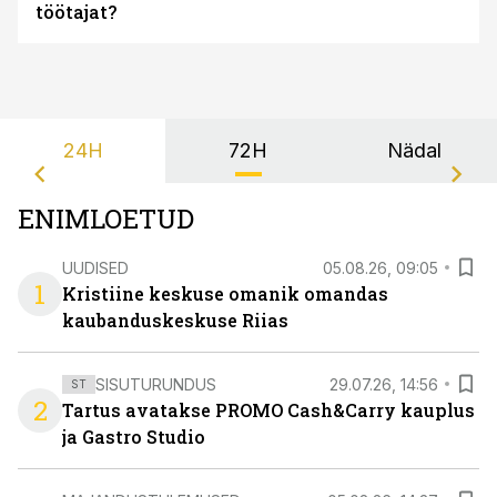
töötajat?
24H
72H
Nädal
ENIMLOETUD
UUDISED
05.08.26, 09:05
1
Kristiine keskuse omanik omandas
kaubanduskeskuse Riias
SISUTURUNDUS
29.07.26, 14:56
ST
2
Tartus avatakse PROMO Cash&Carry kauplus
ja Gastro Studio