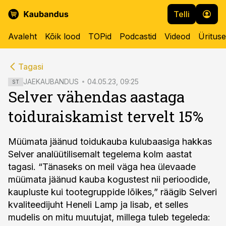
Telli
Avaleht
Kõik lood
TOPid
Podcastid
Videod
Üritus
cebook
cebook
Tagasi
Twitter)
Twitter)
JAEKAUBANDUS
04.05.23, 09:25
ST
Selver vähendas aastaga
kedIn
kedIn
toiduraiskamist tervelt 15%
ail
ail
k
k
Müümata jäänud toidukauba kulubaasiga hakkas
Selver analüütilisemalt tegelema kolm aastat
tagasi. “Tänaseks on meil väga hea ülevaade
müümata jäänud kauba kogustest nii perioodide,
kaupluste kui tootegruppide lõikes,” räägib Selveri
kvaliteedijuht Heneli Lamp ja lisab, et selles
mudelis on mitu muutujat, millega tuleb tegeleda: