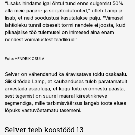
“Lisaks hindame igal õhtul tund enne sulgemist 50%
alla meie pagari- ja soojatoidutooted,” ütleb Lamp ja
lisab, et neid soodustusi kasutatakse palju. “Viimasel
lahtioleku tunnil otseselt tormi nendele ei joosta, kuid
pikaajalise töö tulemusel on inimesed aina enam
nendest võimalustest teadlikud.”
Foto:
HENDRIK OSULA
Selver on vähendanud ka äravisatava toidu osakaalu.
Siiski tõdeb Lamp, et kaubanduses tuleb paratamatult
arvestada asjaoluga, et kogu toitu ei õnnestu päästa,
sest tegemist on suurel määral kiirestirikneva
segmendiga, mille tarbimisväärsus langeb toote eluea
lõpuks vastuvõetamatu tasemeni.
Selver teeb koostööd 13