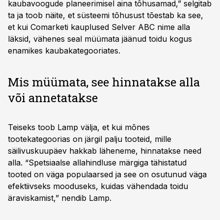
kaubavoogude planeerimisel aina tõhusamad,” selgitab
ta ja toob näite, et süsteemi tõhusust tõestab ka see,
et kui Comarketi kauplused Selver ABC nime alla
läksid, vähenes seal müümata jäänud toidu kogus
enamikes kaubakategooriates.
Mis müümata, see hinnatakse alla
või annetatakse
Teiseks toob Lamp välja, et kui mõnes
tootekategoorias on järgil palju tooteid, mille
säilivuskuupäev hakkab läheneme, hinnatakse need
alla. “Spetsiaalse allahindluse märgiga tähistatud
tooted on väga populaarsed ja see on osutunud väga
efektiivseks mooduseks, kuidas vähendada toidu
äraviskamist,” nendib Lamp.