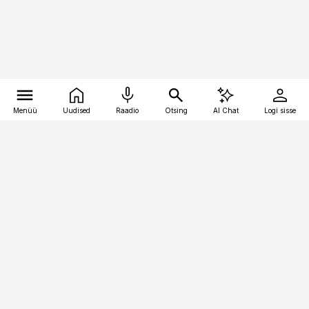
Menüü
Uudised
Raadio
Otsing
AI Chat
Logi sisse
Vana-Lõuna 39/1, 19094 Tallinn
(+372) 667 0111
kaubandus@kaubandus.ee
Telli
Reklaam
Firmast
Sisu kasutamisõigused
Ajakirjaniku