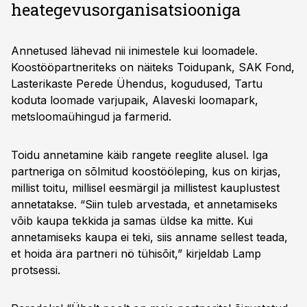
heategevusorganisatsiooniga
Annetused lähevad nii inimestele kui loomadele.
Koostööpartneriteks on näiteks Toidupank, SAK Fond,
Lasterikaste Perede Ühendus, kogudused, Tartu
koduta loomade varjupaik, Alaveski loomapark,
metsloomaühingud ja farmerid.
Toidu annetamine käib rangete reeglite alusel. Iga
partneriga on sõlmitud koostööleping, kus on kirjas,
millist toitu, millisel eesmärgil ja millistest kauplustest
annetatakse. “Siin tuleb arvestada, et annetamiseks
võib kaupa tekkida ja samas üldse ka mitte. Kui
annetamiseks kaupa ei teki, siis anname sellest teada,
et hoida ära partneri nö tühisõit,” kirjeldab Lamp
protsessi.