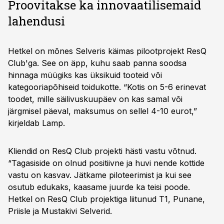
Proovitakse ka innovaatilisemaid
lahendusi
Hetkel on mõnes Selveris käimas pilootprojekt ResQ
Club'ga. See on äpp, kuhu saab panna soodsa
hinnaga müügiks kas üksikuid tooteid või
kategooriapõhiseid toidukotte. “Kotis on 5-6 erinevat
toodet, mille säilivuskuupäev on kas samal või
järgmisel päeval, maksumus on sellel 4-10 eurot,”
kirjeldab Lamp.
Kliendid on ResQ Club projekti hästi vastu võtnud.
“Tagasiside on olnud positiivne ja huvi nende kottide
vastu on kasvav. Jätkame piloteerimist ja kui see
osutub edukaks, kaasame juurde ka teisi poode.
Hetkel on ResQ Club projektiga liitunud T1, Punane,
Priisle ja Mustakivi Selverid.