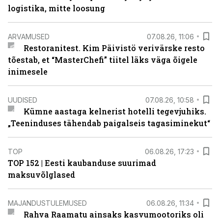
logistika, mitte loosung
ARVAMUSED
07.08.26, 11:06
Restoranitest. Kim Päivistö verivärske resto
tõestab, et “MasterChefi” tiitel läks väga õigele
inimesele
UUDISED
07.08.26, 10:58
Kümne aastaga kelnerist hotelli tegevjuhiks.
„Teeninduses tähendab paigalseis tagasiminekut“
TOP
06.08.26, 17:23
TOP 152 | Eesti kaubanduse suurimad
maksuvõlglased
MAJANDUSTULEMUSED
06.08.26, 11:34
Rahva Raamatu ainsaks kasvumootoriks oli