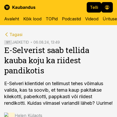
Telli
Avaleht
Kõik lood
TOPid
Podcastid
Videod
Üritus
cebook
cebook
Tagasi
Twitter)
Twitter)
JAEKETID
06.08.24, 13:49
ST
E-Selverist saab tellida
kedIn
kedIn
kauba koju ka riidest
ail
ail
pandikotis
k
k
E-Selveri klientidel on tellimust tehes võimalus
valida, kas ta soovib, et tema kaup pakitakse
kilekotti, paberkotti, pappkasti või riidest
rendikotti. Kuidas viimasel variandil läheb? Uurime!
Helen Külaots