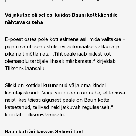
Väljakutse oli selles, kuidas Bauni kott kliendile
nähtavaks teha
E-poest ostes pole kott esimene asi, mida valitakse –
pigem satub see ostukorvi automaatse valikuna ja
pikemalt mõtlemata. „Tihtipeale jääb riidest koti
olemasolu tarbijale lihtsalt märkamata,“ kirjeldab
Tilkson-Jaansalu.
Siiski on kottidel kujunenud välja oma kindel
kasutajaskond: „Väga suur rõõm on näha, et lõviosa
neist, kes täiesti algusest peale on Baun kotte
katsetanud, tellivad neid jätkuvalt regulaarselt,“
kinnitab Tilkson-Jaansalu.
Baun koti äri kasvas Selveri toel