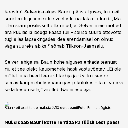
Koostöö Selveriga algas Baunil päris alguses, kui neil
suurt midagi peale idee veel ette näidata ei olnud. „Ma
olen siiani positiivselt üllatunud, et Selver meie mõtted
ära kuulas ja ideega kaasa tuli – sellise suure ettevõtte
tugi alles lapsekingades idee arendamisel on olnud
väga suureks abiks,“ sõnab Tilkson-Jaansalu.
Selveri abiga sai Baun kohe alguses ehitada teenust
nii, et see oleks kaupmehele hästi vastuvõetav. „Ei ole
mõtet luua head teenust tarbija jaoks, kui see on
samas kaupmehele ebamugav ja kulukas – ta ei võtaks
seda kasutusele,“ arutleb Bauni asutaja.
Baun koti eest tuleb maksta 2,50 eurot panti
Foto:
Emma Jõgiste
Nüüd saab Bauni kotte rentida ka füüsilisest poest