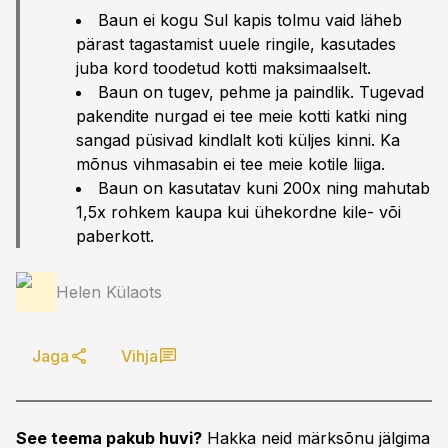
Baun ei kogu Sul kapis tolmu vaid läheb
pärast tagastamist uuele ringile, kasutades
juba kord toodetud kotti maksimaalselt.
Baun on tugev, pehme ja paindlik. Tugevad
pakendite nurgad ei tee meie kotti katki ning
sangad püsivad kindlalt koti küljes kinni. Ka
mõnus vihmasabin ei tee meie kotile liiga.
Baun on kasutatav kuni 200x ning mahutab
1,5x rohkem kaupa kui ühekordne kile- või
paberkott.
Helen Külaots
Jaga
Vihja
See teema pakub huvi?
Hakka neid märksõnu jälgima