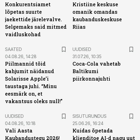
Konkurentsiamet
Kristiine keskuse
lõpetas suurte
omanik omandas
jaekettide järelevalve.
kaubanduskeskuse
Selgemaks said mitmed
Riias
vaidluskohad
SAATED
UUDISED
04.08.26, 14:28
31.07.26, 10:35
Piilmannid tõid
Coca-Cola vahetab
kahjumit näidanud
Baltikumi
Solarisse Apple’i
piirkonnajuhti
taustaga juhi. “Minu
eesmärk on, et
vakantsus oleks null!”
ST
UUDISED
SISUTURUNDUS
04.08.26, 10:18
25.06.26, 16:24
Vali Aasta
Kuidas õpetada
Kaubandustegu 2026!
klienditoe AI-d nagu uut