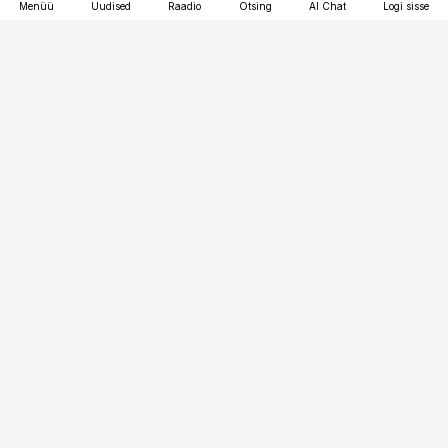
Menüü
Uudised
Raadio
Otsing
AI Chat
Logi sisse
Vana-Lõuna 39/1, 19094 Tallinn
(+372) 667 0111
kaubandus@kaubandus.ee
Telli
Reklaam
Firmast
Sisu kasutamisõigused
Ajakirjaniku
eetikakoodeks
Üldtingimused
Privaatsustingimused
Küpsiste poliitika
KKK
Eesti Meediaettevõtete
Eelistuste haldamine
Liit