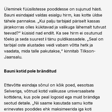
Üleminek füüsilistesse poodidesse on sujunud hästi.
Bauni esindajaid valdas esialgu hirm, kas kotte üldse
tähele pannakse. „Kui palju tarbijaid päriselt kassas
järjekorras olles kükitavad ja valikuga lähemalt tutvust
teevad?“ küsisid nad endilt. Ka see hirm ei osutunud
tõeks ja seda suurest
i
tänu puldikassadele. „Seal on
tarbijal oste alustades veidi vabam võtta hetk ja
vaadata, mida talle pakutakse,“ kinnitab Tilkson-
Jaansalu.
Bauni kotid pole bränditud
Ettevõtte esindaja sõnul on kõik poed, eesotsas
Selveriga, võtnud kotid valikusse universaalsete
kottidena, kus pole peal logosid ega muid brändiga
seotud detaile. „Nii saame kasutada samu kotte
erinevates poodides ehk maksimeerida iga koti