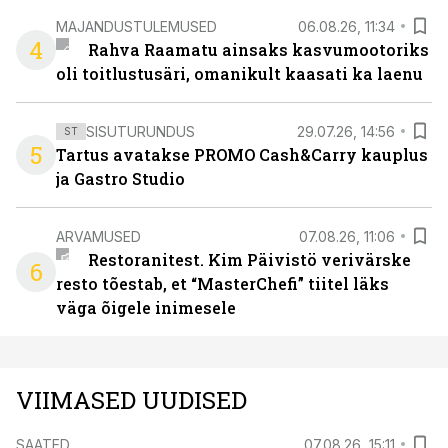
MAJANDUSTULEMUSED
06.08.26, 11:34
4
Rahva Raamatu ainsaks kasvumootoriks
oli toitlustusäri, omanikult kaasati ka laenu
SISUTURUNDUS
29.07.26, 14:56
ST
5
Tartus avatakse PROMO Cash&Carry kauplus
ja Gastro Studio
ARVAMUSED
07.08.26, 11:06
Restoranitest. Kim Päivistö verivärske
6
resto tõestab, et “MasterChefi” tiitel läks
väga õigele inimesele
VIIMASED UUDISED
SAATED
07.08.26, 15:11