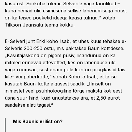
kasutust. Siinkohal oleme Selverile väga tänulikud –
kuna nemad olid esimesena sellise lähenemisega nõus,
on ka teised poeketid ideega kaasa tulnud,“ võtab
Tilkson-Jaansalu teema kokku.
E-Selveri juht Erki Koho lisab, et ühes kuus tehakse e-
Selveris 200-250 ostu, mis pakitakse Baun kottidesse.
„Kasutajaskond on pigem püsiv, lisandunud on ka
mitmed erinevad ettevõtted, kes on lahenduse üle
väga rõõmsad, sest enam pole kontori prügikastid täis
kile- või paberkotte,“ sõnab Koho ja lisab, et ta ise
kasutab Bauni kotte algusest saadik: „Ilmselt on
inimestel veel psühholoogiline tõrge maksta koti eest
üsna suur hind, kuid unustatakse ära, et 2,50 eurot
saadakse alati tagasi.“
Mis Baunis erilist on?