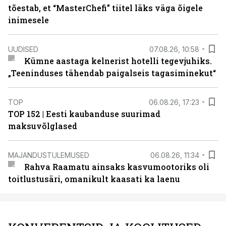
tõestab, et “MasterChefi” tiitel läks väga õigele
inimesele
UUDISED
07.08.26, 10:58
Kümne aastaga kelnerist hotelli tegevjuhiks.
„Teeninduses tähendab paigalseis tagasiminekut“
TOP
06.08.26, 17:23
TOP 152 | Eesti kaubanduse suurimad
maksuvõlglased
MAJANDUSTULEMUSED
06.08.26, 11:34
Rahva Raamatu ainsaks kasvumootoriks oli
toitlustusäri, omanikult kaasati ka laenu