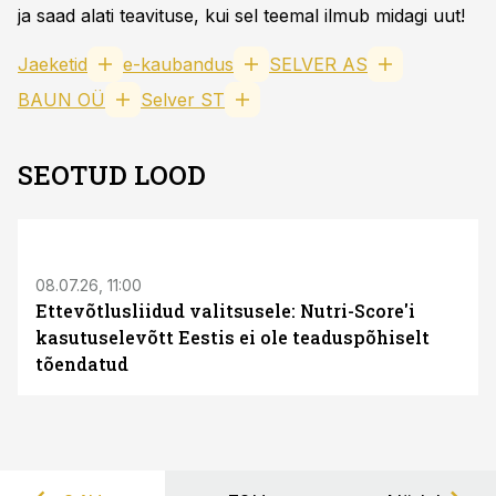
ja saad alati teavituse, kui sel teemal ilmub midagi uut!
Jaeketid
e-kaubandus
SELVER AS
BAUN OÜ
Selver ST
SEOTUD LOOD
08.07.26, 11:00
Ettevõtlusliidud valitsusele: Nutri-Score'i
kasutuselevõtt Eestis ei ole teaduspõhiselt
tõendatud