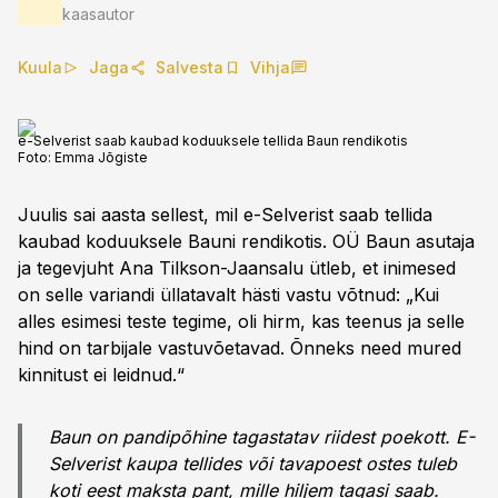
kaasautor
Kuula
Jaga
Salvesta
Vihja
e-Selverist saab kaubad koduuksele tellida Baun rendikotis
Foto:
Emma Jõgiste
Juulis sai aasta sellest, mil e-Selverist saab tellida
kaubad koduuksele Bauni rendikotis. OÜ Baun asutaja
ja tegevjuht Ana Tilkson-Jaansalu ütleb, et inimesed
on selle variandi üllatavalt hästi vastu võtnud: „Kui
alles esimesi teste tegime, oli hirm, kas teenus ja selle
hind on tarbijale vastuvõetavad. Õnneks need mured
kinnitust ei leidnud.“
Baun on pandipõhine tagastatav riidest poekott. E-
Selverist kaupa tellides või tavapoest ostes tuleb
koti eest maksta pant, mille hiljem tagasi saab.