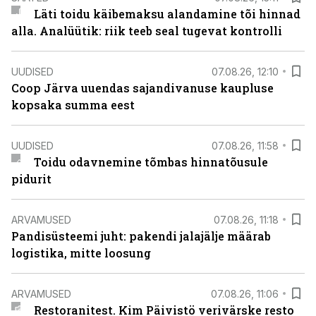
Läti toidu käibemaksu alandamine tõi hinnad
alla. Analüütik: riik teeb seal tugevat kontrolli
UUDISED
07.08.26, 12:10
Coop Järva uuendas sajandivanuse kaupluse
kopsaka summa eest
UUDISED
07.08.26, 11:58
Toidu odavnemine tõmbas hinnatõusule
pidurit
ARVAMUSED
07.08.26, 11:18
Pandisüsteemi juht: pakendi jalajälje määrab
logistika, mitte loosung
ARVAMUSED
07.08.26, 11:06
Restoranitest. Kim Päivistö verivärske resto