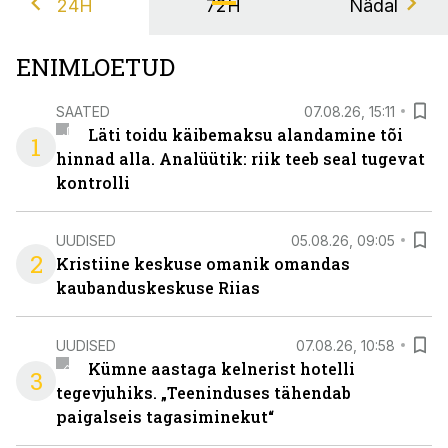
24H
72H
Nädal
ENIMLOETUD
SAATED
07.08.26, 15:11
Läti toidu käibemaksu alandamine tõi
1
hinnad alla. Analüütik: riik teeb seal tugevat
kontrolli
UUDISED
05.08.26, 09:05
2
Kristiine keskuse omanik omandas
kaubanduskeskuse Riias
UUDISED
07.08.26, 10:58
Kümne aastaga kelnerist hotelli
3
tegevjuhiks. „Teeninduses tähendab
paigalseis tagasiminekut“