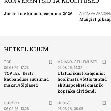
KONVERENTSID JA KOOLITUSED
Jaekettide külastusseminar 2026
ÄRIPÄEVA AKADEE
Müügist pikaaj
HETKEL KUUM
TOP
MAJANDUSTULEMUSED
06.08.26, 17:23
05.08.26, 14:37
TOP 152 | Eesti
Ulatuslikust kahjumist
kaubanduse suurimad
hoolimata võttis tuntud
maksuvõlglased
ehituspoeketi omanik
kopsaka dividendi
UUDISED
UUDISED
06.08.26, 10:28
05.08.26, 09:05