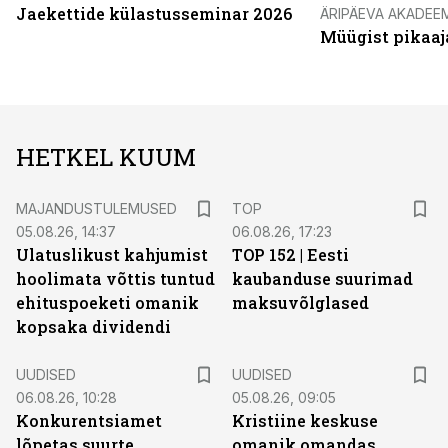
Jaekettide külastusseminar 2026
ÄRIPÄEVA AKADEE
Müügist pikaaj
HETKEL KUUM
MAJANDUSTULEMUSED
TOP
05.08.26, 14:37
06.08.26, 17:23
Ulatuslikust kahjumist
TOP 152 | Eesti
hoolimata võttis tuntud
kaubanduse suurimad
ehituspoeketi omanik
maksuvõlglased
kopsaka dividendi
UUDISED
UUDISED
06.08.26, 10:28
05.08.26, 09:05
Konkurentsiamet
Kristiine keskuse
lõpetas suurte
omanik omandas