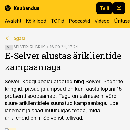
Telli
Avaleht
Kõik lood
TOPid
Podcastid
Videod
Üritus
cebook
cebook
Tagasi
Twitter)
Twitter)
SELVERI RUBRIIK
16.09.24, 17:24
ST
E-Selver alustas äriklientide
kedIn
kedIn
kampaaniaga
ail
ail
k
k
Selveri Köögi peolauatooted ning Selveri Pagarite
kringlid, pitsad ja ampsud on kuni aasta lõpuni 15
protsenti soodsamad. Tegu on esimese niivõrd
suure äriklientidele suunatud kampaaniaga. Loe
lähemalt ja saad muuhulgas teada, mida
ärikliendid enim Selverist tellivad.