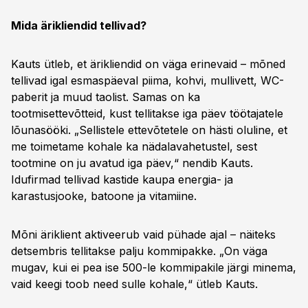
Mida ärikliendid tellivad?
Kauts ütleb, et ärikliendid on väga erinevaid – mõned
tellivad igal esmaspäeval piima, kohvi, mullivett, WC-
paberit ja muud taolist. Samas on ka
tootmisettevõtteid, kust tellitakse iga päev töötajatele
lõunasööki. „Sellistele ettevõtetele on hästi oluline, et
me toimetame kohale ka nädalavahetustel, sest
tootmine on ju avatud iga päev,“ nendib Kauts.
Idufirmad tellivad kastide kaupa energia- ja
karastusjooke, batoone ja vitamiine.
Mõni äriklient aktiveerub vaid pühade ajal – näiteks
detsembris tellitakse palju kommipakke. „On väga
mugav, kui ei pea ise 500-le kommipakile järgi minema,
vaid keegi toob need sulle kohale,“ ütleb Kauts.