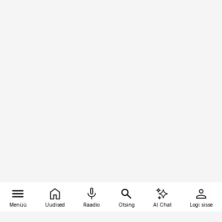
Menüü
Uudised
Raadio
Otsing
AI Chat
Logi sisse