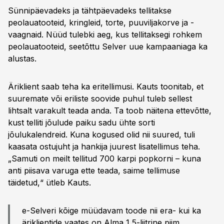
Sünnipäevadeks ja tähtpäevadeks tellitakse
peolauatooteid, kringleid, torte, puuviljakorve ja -
vaagnaid. Nüüd tulebki aeg, kus tellitaksegi rohkem
peolauatooteid, seetõttu Selver uue kampaaniaga ka
alustas.
Äriklient saab teha ka eritellimusi. Kauts toonitab, et
suuremate või eriliste soovide puhul tuleb sellest
lihtsalt varakult teada anda. Ta toob näitena ettevõtte,
kust telliti jõulude paiku sadu ühte sorti
jõulukalendreid. Kuna kogused olid nii suured, tuli
kaasata ostujuht ja hankija juurest lisatellimus teha.
„Samuti on meilt tellitud 700 karpi popkorni – kuna
anti piisava varuga ette teada, saime tellimuse
täidetud,“ ütleb Kauts.
e-Selveri kõige müüdavam toode nii era- kui ka
äriklientide vaates on Alma 1,5-liitrine piim,