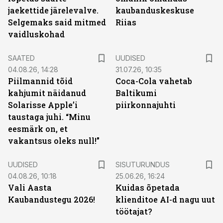
jaekettide järelevalve.
kaubanduskeskuse
Selgemaks said mitmed
Riias
vaidluskohad
SAATED
UUDISED
04.08.26, 14:28
31.07.26, 10:35
Piilmannid tõid
Coca-Cola vahetab
kahjumit näidanud
Baltikumi
Solarisse Apple’i
piirkonnajuhti
taustaga juhi. “Minu
eesmärk on, et
vakantsus oleks null!”
ST
UUDISED
SISUTURUNDUS
04.08.26, 10:18
25.06.26, 16:24
Vali Aasta
Kuidas õpetada
Kaubandustegu 2026!
klienditoe AI-d nagu uut
töötajat?