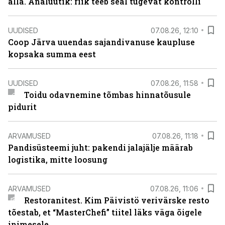
alla. Analüütik: riik teeb seal tugevat kontrolli
UUDISED
07.08.26, 12:10
Coop Järva uuendas sajandivanuse kaupluse
kopsaka summa eest
UUDISED
07.08.26, 11:58
Toidu odavnemine tõmbas hinnatõusule
pidurit
ARVAMUSED
07.08.26, 11:18
Pandisüsteemi juht: pakendi jalajälje määrab
logistika, mitte loosung
ARVAMUSED
07.08.26, 11:06
Restoranitest. Kim Päivistö verivärske resto
tõestab, et “MasterChefi” tiitel läks väga õigele
inimesele