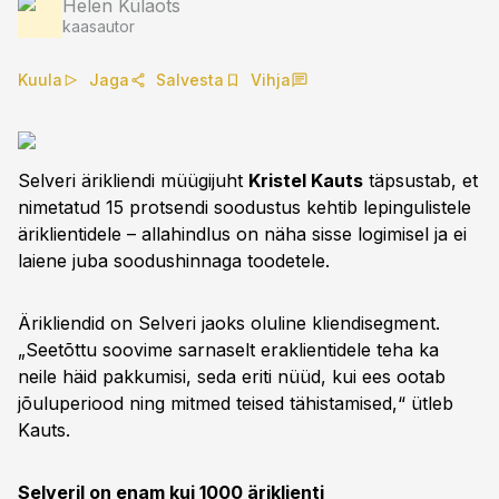
Helen Külaots
kaasautor
Kuula
Jaga
Salvesta
Vihja
Selveri ärikliendi müügijuht
Kristel Kauts
täpsustab, et
nimetatud 15 protsendi soodustus kehtib lepingulistele
äriklientidele – allahindlus on näha sisse logimisel ja ei
laiene juba soodushinnaga toodetele.
Ärikliendid on Selveri jaoks oluline kliendisegment.
„Seetõttu soovime sarnaselt eraklientidele teha ka
neile häid pakkumisi, seda eriti nüüd, kui ees ootab
jõuluperiood ning mitmed teised tähistamised,“ ütleb
Kauts.
Selveril on enam kui 1000 äriklienti