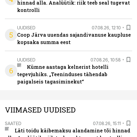
hinnad alla. Analüütik: riik teeb seal tugevat
kontrolli
UUDISED
07.08.26, 12:10
5
Coop Järva uuendas sajandivanuse kaupluse
kopsaka summa eest
UUDISED
07.08.26, 10:58
Kümne aastaga kelnerist hotelli
6
tegevjuhiks. „Teeninduses tähendab
paigalseis tagasiminekut“
VIIMASED UUDISED
SAATED
07.08.26, 15:11
Läti toidu käibemaksu alandamine tõi hinnad