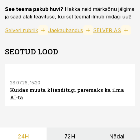
See teema pakub huvi?
Hakka neid märksõnu jälgima
ja saad alati teavituse, kui sel teemal ilmub midagi uut!
Selveri rubriik
Jaekaubandus
SELVER AS
SEOTUD LOOD
ST
28.07.26, 15:20
Kuidas muuta klienditugi paremaks ka ilma
AI-ta
24H
72H
Nädal