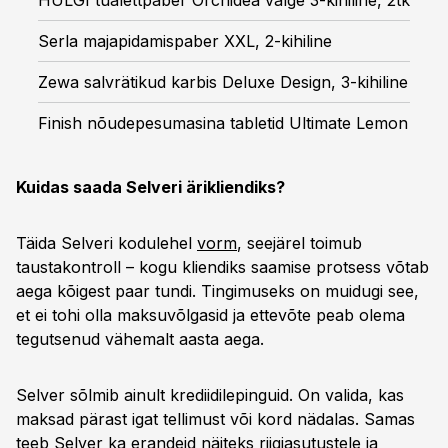
HULGI tualettpaber Orchidea valge 3-kihiline, 2tk
Serla majapidamispaber XXL, 2-kihiline
Zewa salvrätikud karbis Deluxe Design, 3-kihiline
Finish nõudepesumasina tabletid Ultimate Lemon
Kuidas saada Selveri ärikliendiks?
Täida Selveri kodulehel
vorm
, seejärel toimub
taustakontroll – kogu kliendiks saamise protsess võtab
aega kõigest paar tundi. Tingimuseks on muidugi see,
et ei tohi olla maksuvõlgasid ja ettevõte peab olema
tegutsenud vähemalt aasta aega.
Selver sõlmib ainult krediidilepinguid. On valida, kas
maksad pärast igat tellimust või kord nädalas. Samas
teeb Selver ka erandeid näiteks riigiasutustele ja