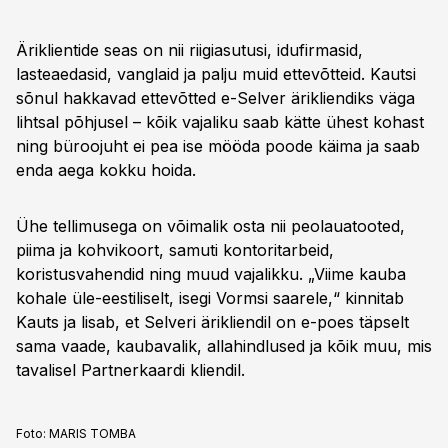
Äriklientide seas on nii riigiasutusi, idufirmasid,
lasteaedasid, vanglaid ja palju muid ettevõtteid. Kautsi
sõnul hakkavad ettevõtted e-Selver ärikliendiks väga
lihtsal põhjusel – kõik vajaliku saab kätte ühest kohast
ning büroojuht ei pea ise mööda poode käima ja saab
enda aega kokku hoida.
Ühe tellimusega on võimalik osta nii peolauatooted,
piima ja kohvikoort, samuti kontoritarbeid,
koristusvahendid ning muud vajalikku. „Viime kauba
kohale üle-eestiliselt, isegi Vormsi saarele,“ kinnitab
Kauts ja lisab, et Selveri ärikliendil on e-poes täpselt
sama vaade, kaubavalik, allahindlused ja kõik muu, mis
tavalisel Partnerkaardi kliendil.
Foto:
MARIS TOMBA