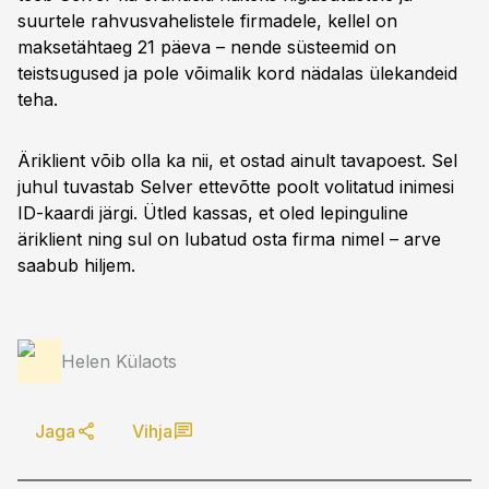
suurtele rahvusvahelistele firmadele, kellel on
maksetähtaeg 21 päeva – nende süsteemid on
teistsugused ja pole võimalik kord nädalas ülekandeid
teha.
Äriklient võib olla ka nii, et ostad ainult tavapoest. Sel
juhul tuvastab Selver ettevõtte poolt volitatud inimesi
ID-kaardi järgi. Ütled kassas, et oled lepinguline
äriklient ning sul on lubatud osta firma nimel – arve
saabub hiljem.
Helen Külaots
Jaga
Vihja