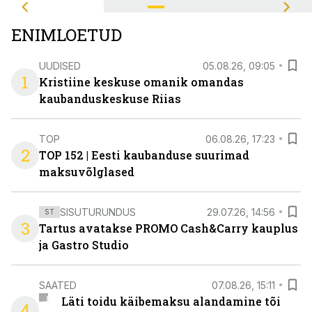
ENIMLOETUD
UUDISED
05.08.26, 09:05
1
Kristiine keskuse omanik omandas
kaubanduskeskuse Riias
TOP
06.08.26, 17:23
2
TOP 152 | Eesti kaubanduse suurimad
maksuvõlglased
SISUTURUNDUS
29.07.26, 14:56
ST
3
Tartus avatakse PROMO Cash&Carry kauplus
ja Gastro Studio
SAATED
07.08.26, 15:11
Läti toidu käibemaksu alandamine tõi
4