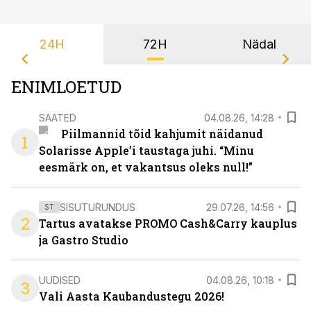
24H
72H
Nädal
ENIMLOETUD
SAATED
04.08.26, 14:28
Piilmannid tõid kahjumit näidanud
1
Solarisse Apple’i taustaga juhi. “Minu
eesmärk on, et vakantsus oleks null!”
SISUTURUNDUS
29.07.26, 14:56
ST
2
Tartus avatakse PROMO Cash&Carry kauplus
ja Gastro Studio
UUDISED
04.08.26, 10:18
3
Vali Aasta Kaubandustegu 2026!