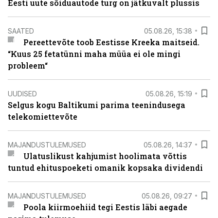
Eesti uute sõiduautode turg on jätkuvalt plussis
SAATED
05.08.26, 15:38
Pereettevõte toob Eestisse Kreeka maitseid.
“Kuus 25 fetatünni maha müüa ei ole mingi
probleem“
UUDISED
05.08.26, 15:19
Selgus kogu Baltikumi parima teenindusega
telekomiettevõte
MAJANDUSTULEMUSED
05.08.26, 14:37
Ulatuslikust kahjumist hoolimata võttis
tuntud ehituspoeketi omanik kopsaka dividendi
MAJANDUSTULEMUSED
05.08.26, 09:27
Poola kiirmoehiid tegi Eestis läbi aegade