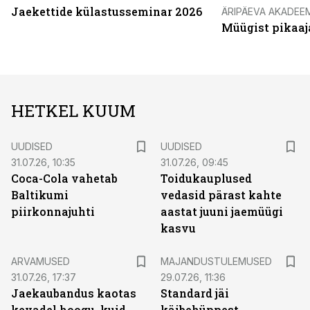
Jaekettide külastusseminar 2026
ÄRIPÄEVA AKADEE
Müügist pikaaj
HETKEL KUUM
UUDISED
UUDISED
31.07.26, 10:35
31.07.26, 09:45
Coca-Cola vahetab
Toidukauplused
Baltikumi
vedasid pärast kahte
piirkonnajuhti
aastat juuni jaemüügi
kasvu
ARVAMUSED
MAJANDUSTULEMUSED
31.07.26, 17:37
29.07.26, 11:36
Jaekaubandus kaotas
Standard jäi
kevadel hoogu, kuid
käibehüppest