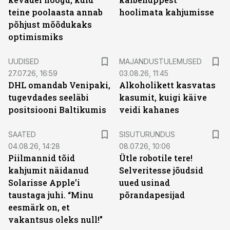
teine poolaasta annab
hoolimata kahjumisse
põhjust mõõdukaks
optimismiks
UUDISED
MAJANDUSTULEMUSED
27.07.26, 16:59
03.08.26, 11:45
DHL omandab Venipaki,
Alkoholikett kasvatas
tugevdades seeläbi
kasumit, kuigi käive
positsiooni Baltikumis
veidi kahanes
ST
SAATED
SISUTURUNDUS
04.08.26, 14:28
08.07.26, 10:06
Piilmannid tõid
Ütle robotile tere!
kahjumit näidanud
Selveritesse jõudsid
Solarisse Apple’i
uued usinad
taustaga juhi. “Minu
põrandapesijad
eesmärk on, et
vakantsus oleks null!”