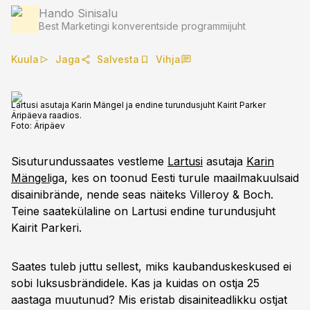
Hando Sinisalu
Best Marketingi konverentside programmijuht
Kuula
Jaga
Salvesta
Vihja
Lartusi asutaja Karin Mängel ja endine turundusjuht Kairit Parker
Äripäeva raadios.
Foto:
Äripäev
Sisuturundussaates vestleme
Lartusi
asutaja
Karin
Mängel
iga, kes on toonud Eesti turule maailmakuulsaid
disainibrände, nende seas näiteks Villeroy & Boch.
Teine saatekülaline on Lartusi endine turundusjuht
Kairit Parkeri.
Saates tuleb juttu sellest, miks kaubanduskeskused ei
sobi luksusbrändidele. Kas ja kuidas on ostja 25
aastaga muutunud? Mis eristab disainiteadlikku ostjat