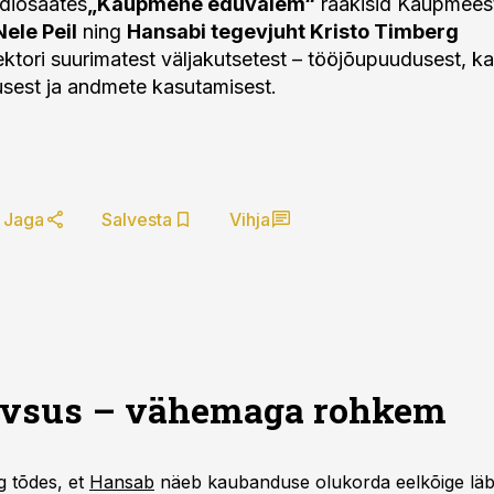
diosaates
„Kaupmehe eduvalem“
rääkisid Kaupmeest
Nele Peil
ning
Hansabi tegevjuht Kristo Timberg
tori suurimatest väljakutsetest – tööjõupuudusest, k
usest ja andmete kasutamisest.
Jaga
Salvesta
Vihja
ivsus – vähemaga rohkem
g
tõdes, et
Hansab
näeb kaubanduse olukorda eelkõige läb