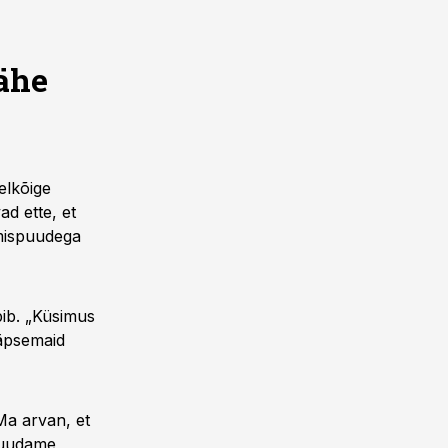
ähe
elkõige
d ette, et
umispuudega
pib. „Küsimus
täpsemaid
„Ma arvan, et
suudame