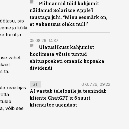
Piilmannid tõid kahjumit
näidanud Solarisse Apple’i
taustaga juhi. “Minu eesmärk on,
ötasu, siis
et vakantsus oleks null!”
eeme ja kõiki
a turul ja
05.08.26, 14:37
Ulatuslikust kahjumist
hoolimata võttis tuntud
use vahel.
ehituspoeketi omanik kopsaka
akaal
dividendi
s ta.
ST
07.07.26, 09:22
ta reaalajas
AI vastab telefonile ja teenindab
võtta
kliente ChatGPT’s: 6 suurt
 tuleb
klienditoe uuendust
a, võib see