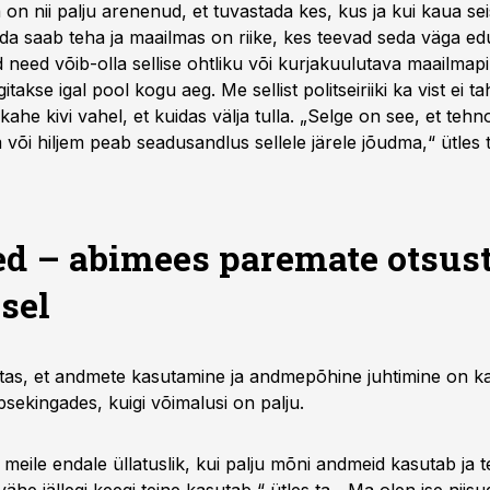
a on nii palju arenenud, et tuvastada kes, kus ja kui kaua se
da saab teha ja maailmas on riike, kes teevad seda väga edu
need võib-olla sellise ohtliku või kurjakuulutava maailmapi
gitakse igal pool kogu aeg. Me sellist politseiriiki ka vist ei taha
ahe kivi vahel, et kuidas välja tulla. „Selge on see, et tehno
 või hiljem peab seadusandlus sellele järele jõudma,“ ütles t
 – abimees paremate otsus
sel
tas, et andmete kasutamine ja andmepõhine juhtimine on 
psekingades, kuigi võimalusi on palju.
eile endale üllatuslik, kui palju mõni andmeid kasutab ja te