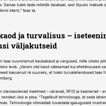
e. Samas tuleb leida mõistlik tasakaal, sest lõpuks maksab i
inni klient,“ lisas ta.
aod ja turvalisus – iseteen
usi väljakutseid
 on taas suurenenud kaubakaod ja vargused, mille üheks põ
kiire levik. „Varem olid kaod väiksemad kui efektiivsusest s
eed kasvanud nii suureks, et tuleb turvalahendused taas 
Timberg.
n olemasolevad meetmed – väravad, RFID ja kaamerad – en
d nendest üksi ei piisa. ”Tegelikult tehnoloogia, et seda lah
lemas. Tehnoloogia võimaldab tuvastada igasuguseid mustreid