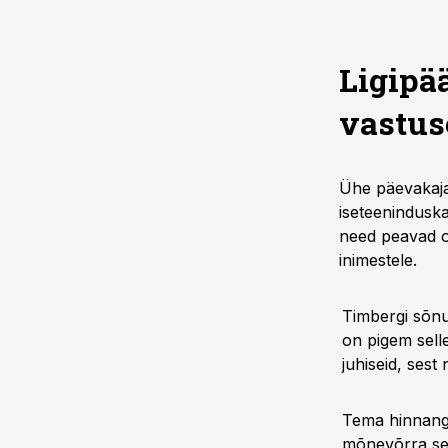
Ligipä
vastus
Ühe päevakajal
iseteenindusk
need peavad ol
inimestele.
Timbergi sõnul
on pigem sell
juhiseid, sest
Tema hinnangul
mõnevõrra se