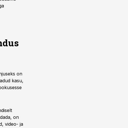
ga
indus
hjuseks on
aadud kasu,
fookusesse
diselt
endada, on
, video- ja