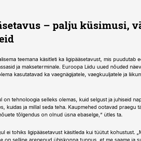
äsetavus – palju küsimusi, v
eid
isema teemana käsitleti ka ligipääsetavust, mis puudutab e
assasid ja makseterminale. Euroopa Liidu uued nõuded näeva
ema kasutatavad ka vaegnägijatele, vaegkuuljatele ja liik
 on tehnoloogia selleks olemas, kuid selgust ja juhiseid na
es, kuidas ja millal seda teha. Kaupmehed ootavad praegu 
 nõuete tõlgendus on olnud üsna ebaselge,“ ütles ta.
 ei tohiks ligipääsetavust käsitleda kui tüütut kohustust. 
e on selline arenenud ühiskonna tunnus, et me saame ja 