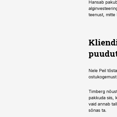
Hansab pakub s
alginvesteerin
teenust, mitte
Kliend
puudut
Nele Peil tõst
ostukogemust l
Timberg nõustu
pakkuda siis, 
vaid annab tal
sõnas ta.