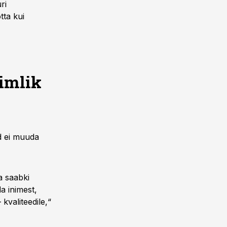
ri
tta kui
nimlik
d ei muuda
a saabki
a inimest,
kvaliteedile,“