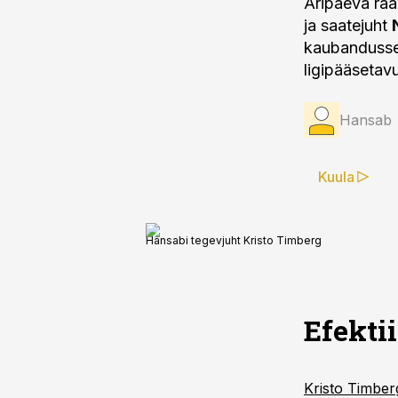
Äripäeva raa
ja saatejuht
kaubandussek
ligipääsetav
Hansab
Kuula
Hansabi tegevjuht Kristo Timberg
Efekti
Kristo Timber