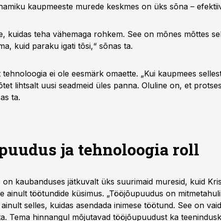
enamiku kaupmeeste murede keskmes on üks sõna – efektii
ise, kuidas teha vähemaga rohkem. See on mõnes mõttes sel
ma, kuid paraku igati tõsi,“ sõnas ta.
t tehnoloogia ei ole eesmärk omaette. „Kui kaupmees sellest
tet lihtsalt uusi seadmeid üles panna. Oluline on, et prots
as ta.
puudus ja tehnoloogia roll
on kaubanduses jätkuvalt üks suurimaid muresid, kuid Kri
see ainult töötundide küsimus. „Tööjõupuudus on mitmetahul
 ainult selles, kuidas asendada inimese töötund. See on vai
s ta. Tema hinnangul mõjutavad tööjõupuudust ka teeninduskv