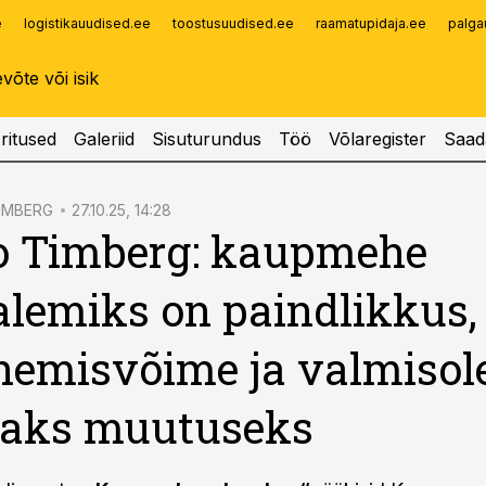
e
logistikauudised.ee
toostusuudised.ee
raamatupidaja.ee
palga
Infopank
Radar
ritused
Galeriid
Sisuturundus
Töö
Võlaregister
Saad
IMBERG
27.10.25, 14:28
o Timberg: kaupmehe
lemiks on paindlikkus,
emisvõime ja valmisol
vaks muutuseks