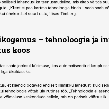
elliseid lahendusi ka teenusmudelina, mis aitab vältida suu
guid. „Klient ei pea kartma tehnoloogia hinda – seda saab võ
 kui ühekordset suurt ostu,“ lisas Timberg.
ikogemus – tehnoloogia ja i
us koos
atas saate jooksul küsimuse, kas automatiseeritud kaupluse
iiga üksildaseks.
s, et kliendid ootavad endiselt inimlikku lähedust, kuid sed
kui tehnoloogia võtab üle rutiinse töö. „Tehnoloogia ei asend
le võimaluse keskenduda sellele, mis on päriselt väärtuslik – 