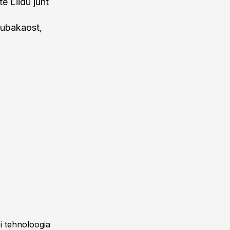
e Liidu juht
aubakaost,
i tehnoloogia