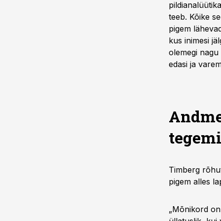
pildianalüütik
teeb. Kõike se
pigem lähevad 
kus inimesi jäl
olemegi nagu k
edasi ja varem
Andmed
tegemi
Timberg rõhu
pigem alles la
„Mõnikord on m