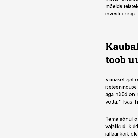
mõelda teistel
investeeringu k
Kaubak
toob u
Viimasel ajal
iseteeninduse 
aga nüüd on n
võtta,“ lisas 
Tema sõnul o
vajalikud, kui
jällegi kõik o