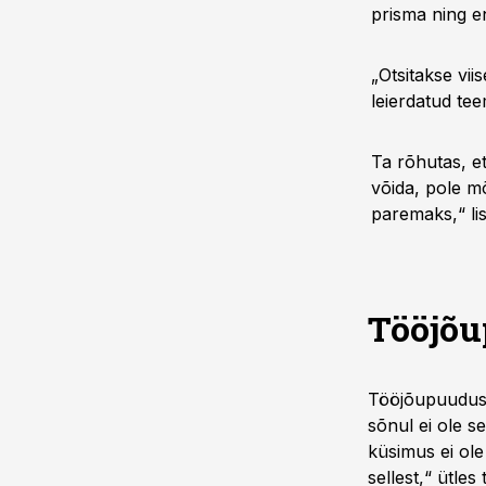
prisma ning 
„Otsitakse vi
leierdatud tee
Ta rõhutas, e
võida, pole mõ
paremaks,“ lis
Tööjõu
Tööjõupuudus 
sõnul ei ole 
küsimus ei ole
sellest,“ ütle