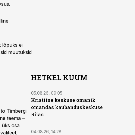
vsus.
line
 lõpuks ei
essid muutuksid
HETKEL KUUM
05.08.26, 09:05
Kristiine keskuse omanik
omandas kaubanduskeskuse
sto Timbergi
Riias
ine teema –
d üks osa
04.08.26, 14:28
aliteet,