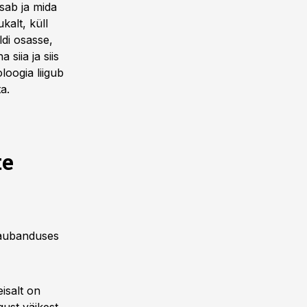
isab ja mida
kalt, küll
ldi osasse,
 siia ja siis
loogia liigub
a.
te
kaubanduses
isalt on