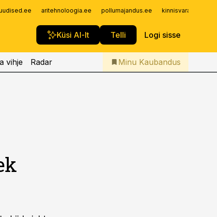
Iseteenindus
uudised.ee
aritehnoloogia.ee
pollumajandus.ee
kinnisvarauudised.
Telli Kaubandus
Küsi AI-lt
Telli
Logi sisse
a vihje
Radar
Minu Kaubandus
ek