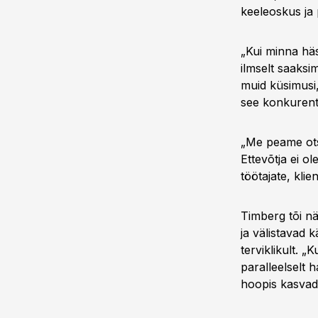
keeleoskus ja 
„Kui minna hä
ilmselt saaksi
muid küsimusi,
see konkurents
„Me peame otsi
Ettevõtja ei o
töötajate, klie
Timberg tõi nä
ja välistavad k
terviklikult. 
paralleelselt 
hoopis kasvada