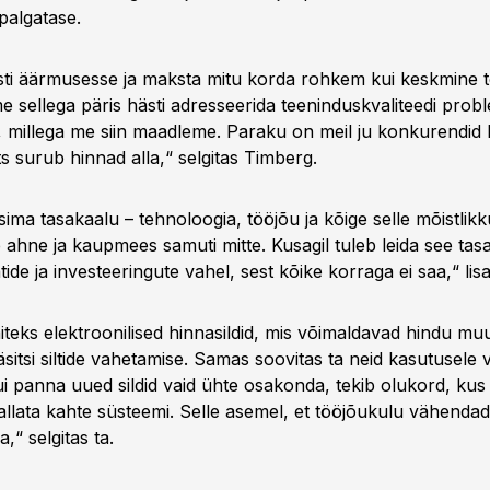
palgatase.
sti äärmusesse ja maksta mitu korda rohkem kui keskmine tö
me sellega päris hästi adresseerida teeninduskvaliteedi probl
 millega me siin maadleme. Paraku on meil ju konkurendid k
 surub hinnad alla,“ selgitas Timberg.
ma tasakaalu – tehnoloogia, tööjõu ja kõige selle mõistlikk
le ahne ja kaupmees samuti mitte. Kusagil tuleb leida see tas
ntide ja investeeringute vahel, sest kõike korraga ei saa,“ lisa
iteks elektroonilised hinnasildid, mis võimaldavad hindu muu
äsitsi siltide vahetamise. Samas soovitas ta neid kasutusele 
„Kui panna uued sildid vaid ühte osakonda, tekib olukord, kus
hallata kahte süsteemi. Selle asemel, et tööjõukulu vähendad
,“ selgitas ta.