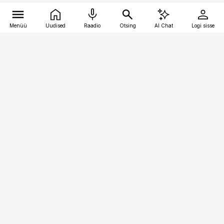
Menüü
Uudised
Raadio
Otsing
AI Chat
Logi sisse
Vana-Lõuna 39/1, 19094 Tallinn
(+372) 667 0111
kaubandus@kaubandus.ee
Telli
Reklaam
Firmast
Sisu kasutamisõigused
Ajakirjaniku
eetikakoodeks
Üldtingimused
Privaatsustingimused
Küpsiste poliitika
KKK
Eesti Meediaettevõtete
Eelistuste haldamine