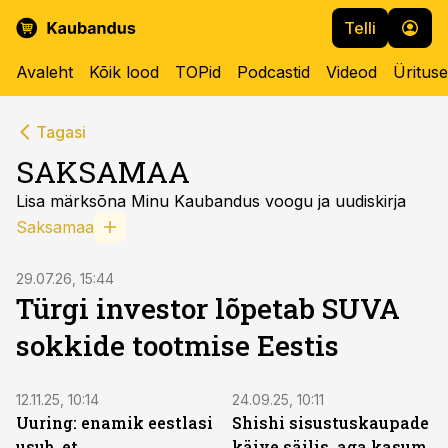
Telli
Avaleht
Kõik lood
TOPid
Podcastid
Videod
Üritus
Tagasi
SAKSAMAA
Lisa märksõna Minu Kaubandus voogu ja uudiskirja
Saksamaa
29.07.26, 15:44
Türgi investor lõpetab SUVA
sokkide tootmise Eestis
12.11.25, 10:14
24.09.25, 10:11
Uuring: enamik eestlasi
Shishi sisustuskaupade
usub, et
käive säilis, aga kasum