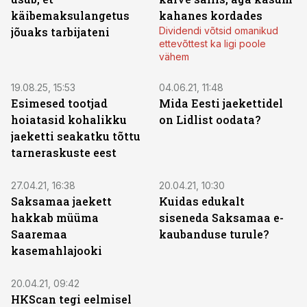
käibemaksulangetus
kahanes kordades
jõuaks tarbijateni
Dividendi võtsid omanikud
ettevõttest ka ligi poole
vähem
19.08.25, 15:53
04.06.21, 11:48
Esimesed tootjad
Mida Eesti jaekettidel
hoiatasid kohalikku
on Lidlist oodata?
jaeketti seakatku tõttu
tarneraskuste eest
27.04.21, 16:38
20.04.21, 10:30
Saksamaa jaekett
Kuidas edukalt
hakkab müüma
siseneda Saksamaa e-
Saaremaa
kaubanduse turule?
kasemahlajooki
20.04.21, 09:42
HKScan tegi eelmisel