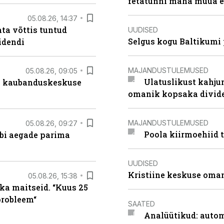
fetatünni maha müüa ei
05.08.26, 14:37
ta võttis tuntud
UUDISED
Selgus kogu Baltikumi
idendi
MAJANDUSTULEMUSED
05.08.26, 09:05
Ulatuslikust kahju
s kaubanduskeskuse
omanik kopsaka divid
MAJANDUSTULEMUSED
05.08.26, 09:27
Poola kiirmoehiid 
äbi aegade parima
UUDISED
Kristiine keskuse oma
05.08.26, 15:38
ka maitseid. “Kuus 25
probleem“
SAATED
Analüütikud: auto