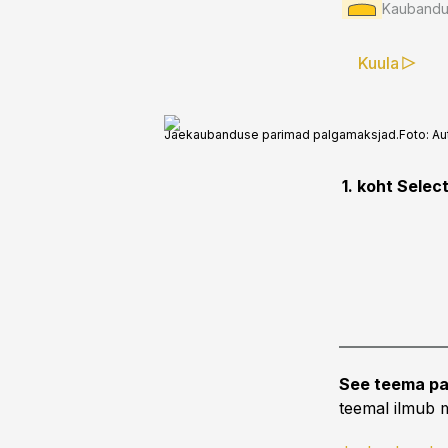
Kaubandus
Kuula
Jaekaubanduse parimad palgamaksjad.
Foto:
Au
1. koht Selec
See teema pa
teemal ilmub m