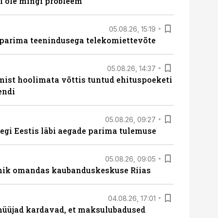
 ole mingi probleem“
05.08.26, 15:19
 parima teenindusega telekomiettevõte
05.08.26, 14:37
mist hoolimata võttis tuntud ehituspoeketi
endi
05.08.26, 09:27
tegi Eestis läbi aegade parima tulemuse
05.08.26, 09:05
nik omandas kaubanduskeskuse Riias
04.08.26, 17:01
müüjad kardavad, et maksulubadused