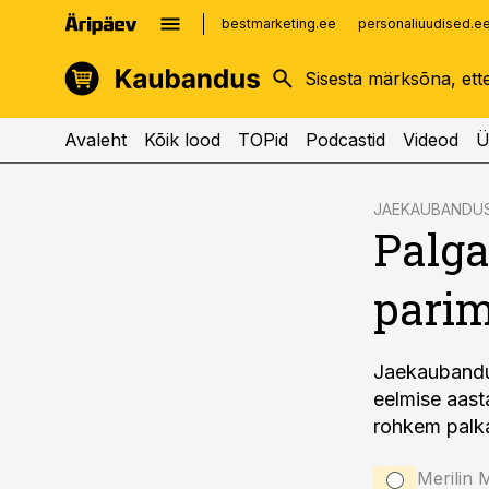
bestmarketing.ee
personaliuudised.e
kinnisvarauudised.ee
imelineajalugu.ee
logistikauudised.ee
imelineteadus.ee
Avaleht
Kõik lood
TOPid
Podcastid
Videod
Ü
cebook
JAEKAUBANDU
Palga
Twitter)
kedIn
pari
ail
k
Jaekaubandu
eelmise aast
rohkem palk
Merilin 