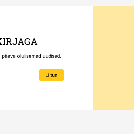
KIRJAGA
ti päeva olulisemad uudised.
Liitun