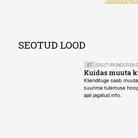
Jaekaubandu
SEOTUD LOOD
ST
SISUTURUNDUS
28.0
Kuidas muuta kl
Kliendituge saab muuta
suurima tulemuse hoopi
ajal jagatud info.