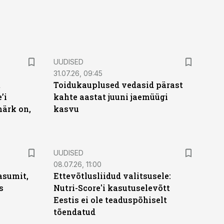
UUDISED
31.07.26, 09:45
t
Toidukauplused vedasid pärast
’i
kahte aastat juuni jaemüügi
märk on,
kasvu
UUDISED
08.07.26, 11:00
asumit,
Ettevõtlusliidud valitsusele:
s
Nutri-Score'i kasutuselevõtt
Eestis ei ole teaduspõhiselt
tõendatud