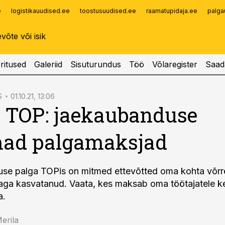
e
logistikauudised.ee
toostusuudised.ee
raamatupidaja.ee
palga
Infopank
Radar
ritused
Galeriid
Sisuturundus
Töö
Võlaregister
Saad
S
01.10.21, 13:06
 TOP: jaekaubanduse
mad palgamaksjad
se palga TOPis on mitmed ettevõtted oma kohta võrr
aga kasvatanud. Vaata, kes maksab oma töötajatele k
a.
Merila