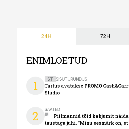
24H
72H
ENIMLOETUD
ST
SISUTURUNDUS
1
Tartus avatakse PROMO Cash&Carry
Studio
SAATED
2
Piilmannid tõid kahjumit näida
taustaga juhi. “Minu eesmärk on, et