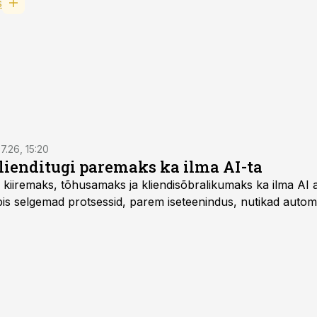
s
7.26, 15:20
ienditugi paremaks ka ilma AI-ta
 kiiremaks, tõhusamaks ja kliendisõbralikumaks ka ilma AI a
s selgemad protsessid, parem iseteenindus, nutikad automat