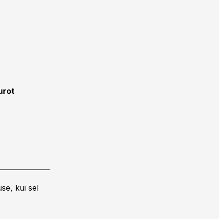
urot
se, kui sel