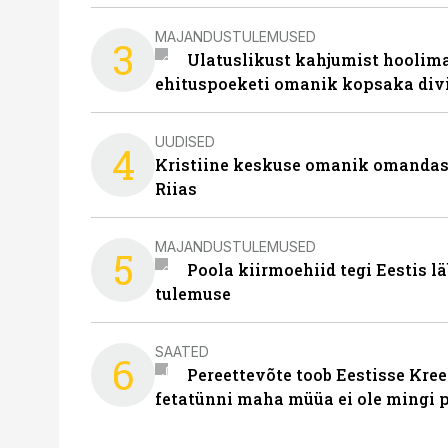
MAJANDUSTULEMUSED
3
Ulatuslikust kahjumist hoolima
ehituspoeketi omanik kopsaka div
UUDISED
4
Kristiine keskuse omanik omanda
Riias
MAJANDUSTULEMUSED
5
Poola kiirmoehiid tegi Eestis l
tulemuse
SAATED
6
Pereettevõte toob Eestisse Kree
fetatünni maha müüa ei ole mingi 