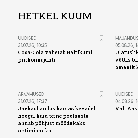
HETKEL KUUM
UUDISED
MAJANDU
31.07.26, 10:35
05.08.26, 1
Coca-Cola vahetab Baltikumi
Ulatusli
piirkonnajuhti
võttis t
omanik k
ARVAMUSED
UUDISED
31.07.26, 17:37
04.08.26, 1
Jaekaubandus kaotas kevadel
Vali Aas
hoogu, kuid teine poolaasta
annab põhjust mõõdukaks
optimismiks