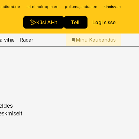
Iseteenindus
uudised.ee
aritehnoloogia.ee
pollumajandus.ee
kinnisvarauudised.
Telli Kaubandus
Küsi AI-lt
Telli
Logi sisse
a vihje
Radar
Minu Kaubandus
eldes
eskmiselt