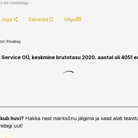
.ee toimetaja
Jaga
Salvesta
Vihja
tor: Pixabay
t Service OÜ, keskmine brutotasu 2020. aastal oli 4051 e
kub huvi?
Hakka neid märksõnu jälgima ja saad alati teavitu
idagi uut!