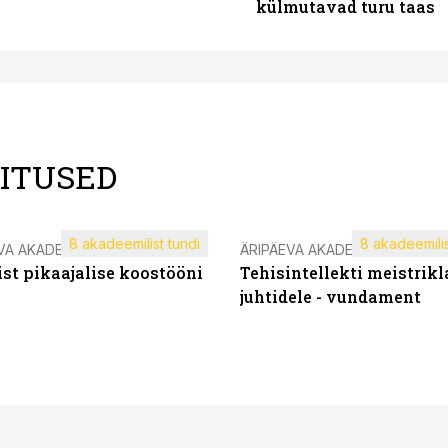
külmutavad turu taas
LITUSED
8 akadeemilist tundi
8 akadeemilis
VA AKADEEMIA
ÄRIPÄEVA AKADEEMIA
st pikaajalise koostööni
Tehisintellekti meistrikl
juhtidele - vundament