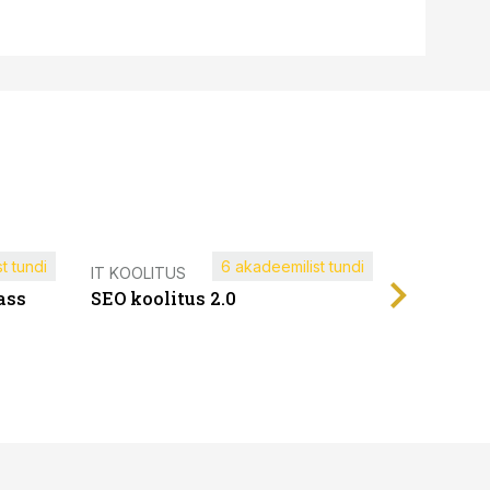
t tundi
6 akadeemilist tundi
Müügijuh
IT KOOLITUS
ass
SEO koolitus 2.0