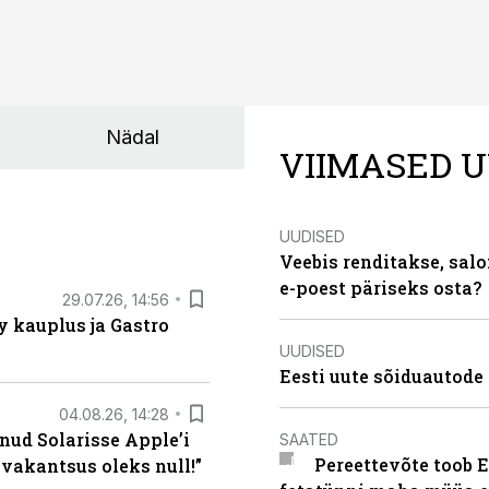
Nädal
VIIMASED U
UUDISED
Veebis renditakse, salo
e-poest päriseks osta?
29.07.26, 14:56
 kauplus ja Gastro
UUDISED
Eesti uute sõiduautode 
04.08.26, 14:28
nud Solarisse Apple’i
SAATED
Pereettevõte toob E
 vakantsus oleks null!”