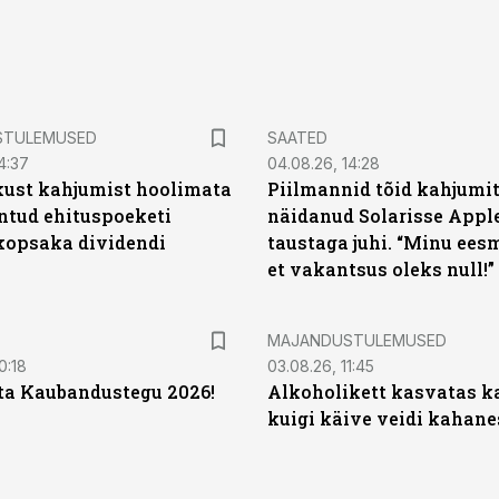
STULEMUSED
SAATED
4:37
04.08.26, 14:28
kust kahjumist hoolimata
Piilmannid tõid kahjumi
untud ehituspoeketi
näidanud Solarisse Apple
opsaka dividendi
taustaga juhi. “Minu ees
et vakantsus oleks null!”
MAJANDUSTULEMUSED
0:18
03.08.26, 11:45
ta Kaubandustegu 2026!
Alkoholikett kasvatas k
kuigi käive veidi kahane