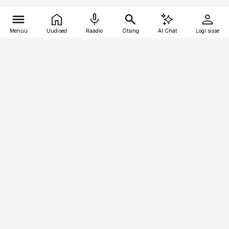
Menüü
Uudised
Raadio
Otsing
AI Chat
Logi sisse
Vana-Lõuna 39/1, 19094 Tallinn
(+372) 667 0111
kaubandus@kaubandus.ee
Telli
Reklaam
Firmast
Sisu kasutamisõigused
Ajakirjaniku
eetikakoodeks
Üldtingimused
Privaatsustingimused
Küpsiste poliitika
KKK
Eesti Meediaettevõtete
Eelistuste haldamine