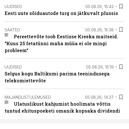
UUDISED
05.08.26, 15:42
Eesti uute sõiduautode turg on jätkuvalt plussis
SAATED
05.08.26, 15:38
Pereettevõte toob Eestisse Kreeka maitseid.
“Kuus 25 fetatünni maha müüa ei ole mingi
probleem“
UUDISED
05.08.26, 15:19
Selgus kogu Baltikumi parima teenindusega
telekomiettevõte
MAJANDUSTULEMUSED
05.08.26, 14:37
Ulatuslikust kahjumist hoolimata võttis
tuntud ehituspoeketi omanik kopsaka dividendi