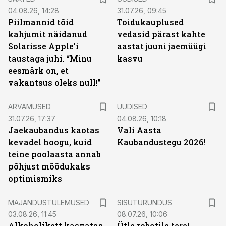
04.08.26, 14:28
31.07.26, 09:45
Piilmannid tõid
Toidukauplused
kahjumit näidanud
vedasid pärast kahte
Solarisse Apple’i
aastat juuni jaemüügi
taustaga juhi. “Minu
kasvu
eesmärk on, et
vakantsus oleks null!”
ARVAMUSED
UUDISED
31.07.26, 17:37
04.08.26, 10:18
Jaekaubandus kaotas
Vali Aasta
kevadel hoogu, kuid
Kaubandustegu 2026!
teine poolaasta annab
põhjust mõõdukaks
optimismiks
ST
MAJANDUSTULEMUSED
SISUTURUNDUS
03.08.26, 11:45
08.07.26, 10:06
Alkoholikett kasvatas
Ütle robotile tere!