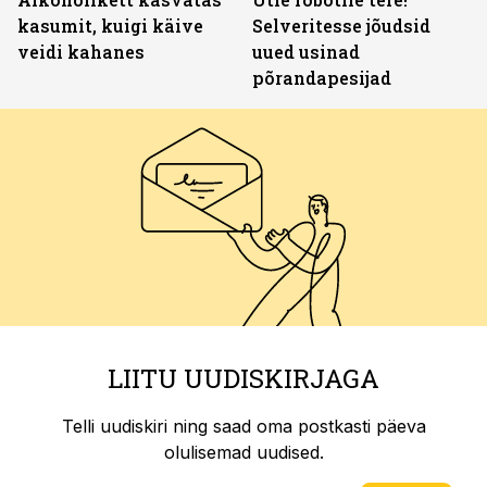
kasumit, kuigi käive
Selveritesse jõudsid
veidi kahanes
uued usinad
põrandapesijad
LIITU UUDISKIRJAGA
Telli uudiskiri ning saad oma postkasti päeva
olulisemad uudised.