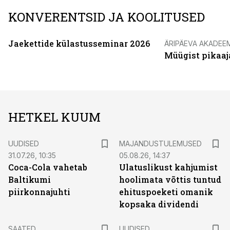
KONVERENTSID JA KOOLITUSED
Jaekettide külastusseminar 2026
ÄRIPÄEVA AKADEE
Müügist pikaaj
HETKEL KUUM
UUDISED
MAJANDUSTULEMUSED
31.07.26, 10:35
05.08.26, 14:37
Coca-Cola vahetab
Ulatuslikust kahjumist
Baltikumi
hoolimata võttis tuntud
piirkonnajuhti
ehituspoeketi omanik
kopsaka dividendi
SAATED
UUDISED