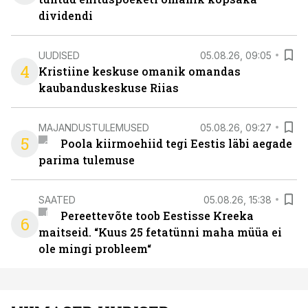
dividendi
UUDISED
05.08.26, 09:05
4
Kristiine keskuse omanik omandas
kaubanduskeskuse Riias
MAJANDUSTULEMUSED
05.08.26, 09:27
5
Poola kiirmoehiid tegi Eestis läbi aegade
parima tulemuse
SAATED
05.08.26, 15:38
Pereettevõte toob Eestisse Kreeka
6
maitseid. “Kuus 25 fetatünni maha müüa ei
ole mingi probleem“