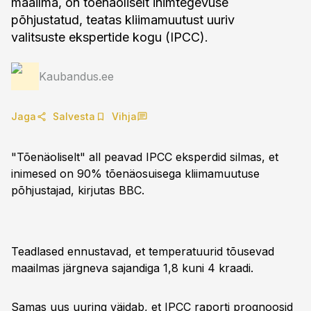
maailma, on tõenäoliselt inimtegevuse
põhjustatud, teatas kliimamuutust uuriv
valitsuste ekspertide kogu (IPCC).
Kaubandus.ee
Jaga
Salvesta
Vihja
"Tõenäoliselt" all peavad IPCC eksperdid silmas, et
inimesed on 90% tõenäosuisega kliimamuutuse
põhjustajad, kirjutas BBC.
Teadlased ennustavad, et temperatuurid tõusevad
maailmas järgneva sajandiga 1,8 kuni 4 kraadi.
Samas uus uuring väidab, et IPCC raporti prognoosid