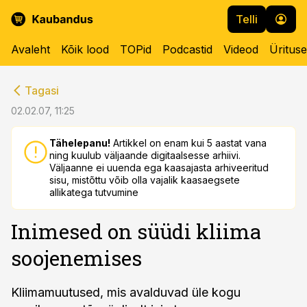
Telli
Avaleht
Kõik lood
TOPid
Podcastid
Videod
Üritus
cebook
cebook
Tagasi
Twitter)
Twitter)
02.02.07, 11:25
kedIn
kedIn
Tähelepanu!
Artikkel on enam kui 5 aastat vana
ning kuulub väljaande digitaalsesse arhiivi.
ail
ail
Väljaanne ei uuenda ega kaasajasta arhiveeritud
sisu, mistõttu võib olla vajalik kaasaegsete
k
k
allikatega tutvumine
Inimesed on süüdi kliima
soojenemises
Kliimamuutused, mis avalduvad üle kogu