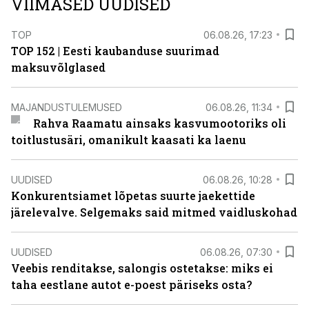
VIIMASED UUDISED
TOP
06.08.26, 17:23
TOP 152 | Eesti kaubanduse suurimad
maksuvõlglased
MAJANDUSTULEMUSED
06.08.26, 11:34
Rahva Raamatu ainsaks kasvumootoriks oli
toitlustusäri, omanikult kaasati ka laenu
UUDISED
06.08.26, 10:28
Konkurentsiamet lõpetas suurte jaekettide
järelevalve. Selgemaks said mitmed vaidluskohad
UUDISED
06.08.26, 07:30
Veebis renditakse, salongis ostetakse: miks ei
taha eestlane autot e-poest päriseks osta?