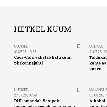
HETKEL KUUM
UUDISED
UUDISED
31.07.26, 10:35
31.07.26, 0
Coca-Cola vahetab Baltikumi
Toidukau
piirkonnajuhti
kahte aa
kasvu
UUDISED
MAJANDU
27.07.26, 16:59
03.08.26, 1
DHL omandab Venipaki,
Alkoholi
tugevdades seeläbi positsiooni
kuigi kä