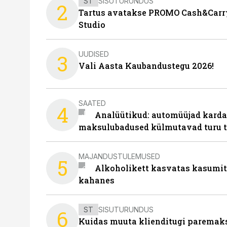
ST
SISUTURUNDUS
2
Tartus avatakse PROMO Cash&Carry
Studio
UUDISED
3
Vali Aasta Kaubandustegu 2026!
SAATED
4
Analüütikud: automüüjad karda
maksulubadused külmutavad turu 
MAJANDUSTULEMUSED
5
Alkoholikett kasvatas kasumit,
kahanes
ST
SISUTURUNDUS
6
Kuidas muuta klienditugi paremaks