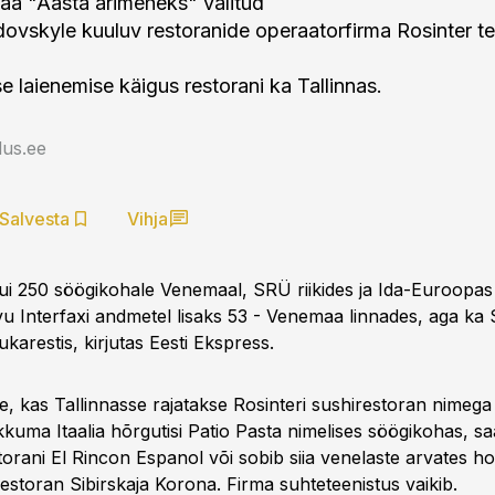
aa "Aasta ärimeheks" valitud
dovskyle kuuluv restoranide operaatorfirma Rosinter te
e laienemise käigus restorani ka Tallinnas.
us.ee
Salvesta
Vihja
i 250 söögikohale Venemaal, SRÜ riikides ja Ida-Euroopas
vu Interfaxi andmetel lisaks 53 - Venemaa linnades, aga ka 
ukarestis, kirjutas Eesti Ekspress.
e, kas Tallinnasse rajatakse Rosinteri sushirestoran nimega
kuma Itaalia hõrgutisi Patio Pasta nimelises söögikohas, sa
torani El Rincon Espanol või sobib siia venelaste arvates h
estoran Sibirskaja Korona. Firma suhteteenistus vaikib.