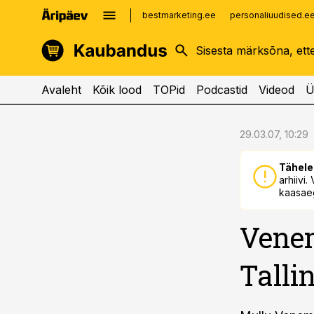
bestmarketing.ee
personaliuudised.e
kinnisvarauudised.ee
imelineajalugu.ee
logistikauudised.ee
imelineteadus.ee
Avaleht
Kõik lood
TOPid
Podcastid
Videod
Ü
cebook
cebook
29.03.07, 10:29
Twitter)
Twitter)
Tähele
kedIn
kedIn
arhiivi
kaasaeg
ail
ail
Vene
k
k
Talli