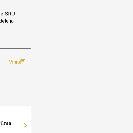
rve SRÜ
dele ja
Vihja
 ilma