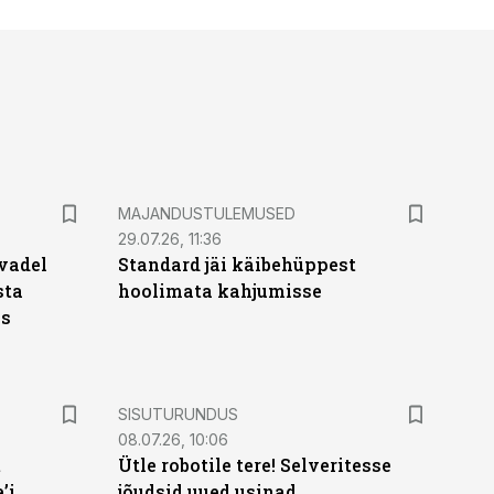
MAJANDUSTULEMUSED
29.07.26, 11:36
vadel
Standard jäi käibehüppest
sta
hoolimata kahjumisse
ks
ST
SISUTURUNDUS
08.07.26, 10:06
t
Ütle robotile tere! Selveritesse
’i
jõudsid uued usinad