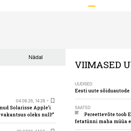
Nädal
VIIMASED U
UUDISED
Eesti uute sõiduautode 
04.08.26, 14:28
nud Solarisse Apple’i
SAATED
Pereettevõte toob E
 vakantsus oleks null!”
fetatünni maha müüa ei