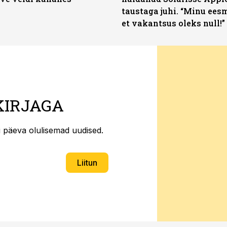
taustaga juhi. “Minu ees
et vakantsus oleks null!”
KIRJAGA
ti päeva olulisemad uudised.
Liitun