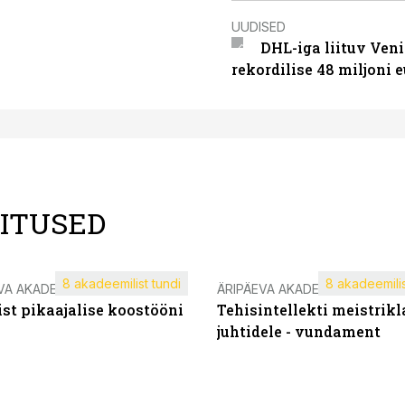
UUDISED
DHL-iga liituv Ven
rekordilise 48 miljoni 
LITUSED
8 akadeemilist tundi
8 akadeemilis
VA AKADEEMIA
ÄRIPÄEVA AKADEEMIA
st pikaajalise koostööni
Tehisintellekti meistrikl
juhtidele - vundament