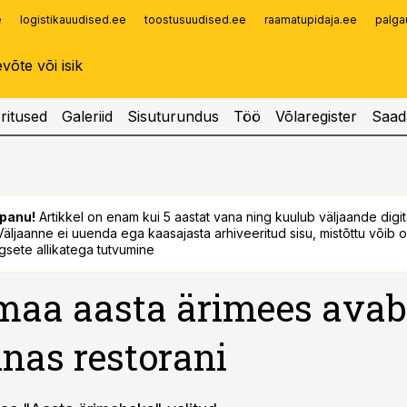
e
logistikauudised.ee
toostusuudised.ee
raamatupidaja.ee
palga
Infopank
Radar
ritused
Galeriid
Sisuturundus
Töö
Võlaregister
Saad
panu!
Artikkel on enam kui 5 aastat vana ning kuulub väljaande digi
. Väljaanne ei uuenda ega kaasajasta arhiveeritud sisu, mistõttu võib ol
sete allikatega tutvumine
maa aasta ärimees avab
nnas restorani