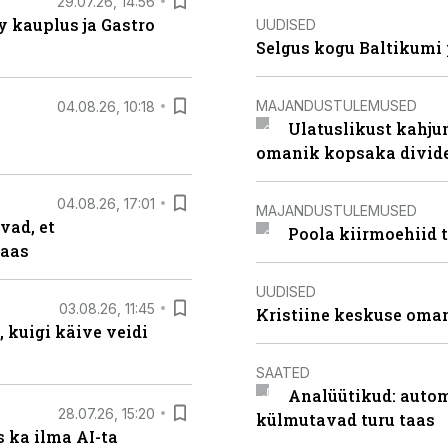
29.07.26, 14:56
 kauplus ja Gastro
UUDISED
Selgus kogu Baltikumi
MAJANDUSTULEMUSED
04.08.26, 10:18
Ulatuslikust kahju
omanik kopsaka divid
04.08.26, 17:01
MAJANDUSTULEMUSED
vad, et
Poola kiirmoehiid 
taas
UUDISED
03.08.26, 11:45
Kristiine keskuse oma
 kuigi käive veidi
SAATED
Analüütikud: auto
28.07.26, 15:20
külmutavad turu taas
 ka ilma AI-ta