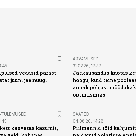
ARVAMUSED
9:45
31.07.26, 17:37
plused vedasid pärast
Jaekaubandus kaotas ke
stat juuni jaemüügi
hoogu, kuid teine poolaa
annab põhjust mõõduka
optimismiks
STULEMUSED
SAATED
1:45
04.08.26, 14:28
kett kasvatas kasumit,
Piilmannid tõid kahjumi
ive veidi kahanes
näidanud Solarisse Apple