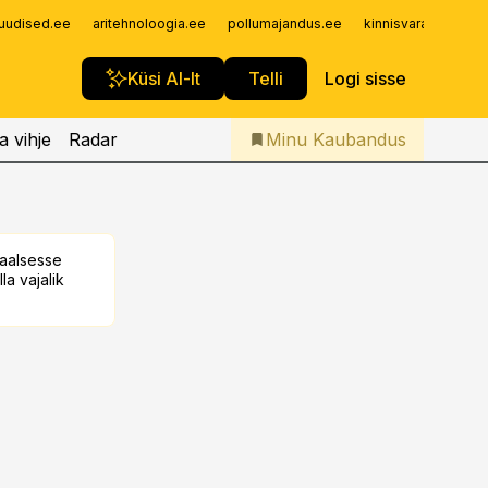
Iseteenindus
uudised.ee
aritehnoloogia.ee
pollumajandus.ee
kinnisvarauudised.
Telli Kaubandus
Küsi AI-lt
Telli
Logi sisse
a vihje
Radar
Minu Kaubandus
taalsesse
la vajalik