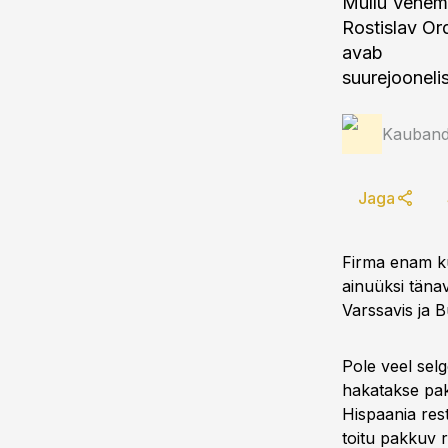
Mullu Venem
Rostislav Or
avab
suurejoonelis
Kauband
Jaga
Firma enam ku
ainuüksi täna
Varssavis ja B
Pole veel selg
hakatakse pak
Hispaania res
toitu pakkuv r