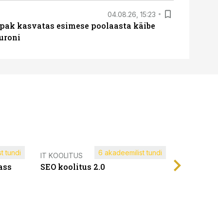
04.08.26, 15:23
ipak kasvatas esimese poolaasta käibe
euroni
t tundi
6 akadeemilist tundi
Müügijuh
IT KOOLITUS
ass
SEO koolitus 2.0