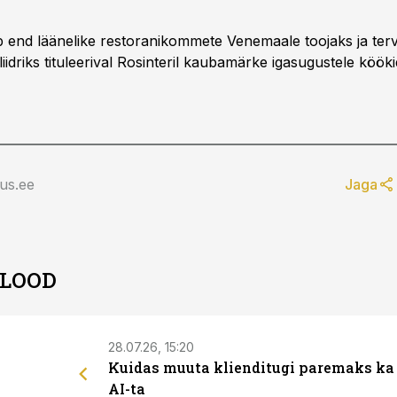
b end läänelike restoranikommete Venemaale toojaks ja te
liidriks tituleerival Rosinteril kaubamärke igasugustele kööki
us.ee
Jaga
 LOOD
28.07.26, 15:20
Kuidas muuta klienditugi paremaks ka
AI-ta