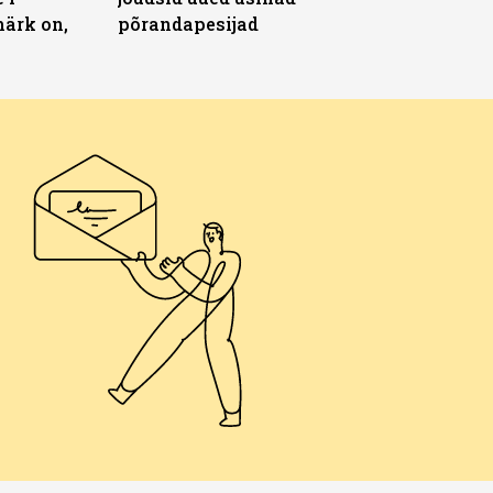
märk on,
põrandapesijad