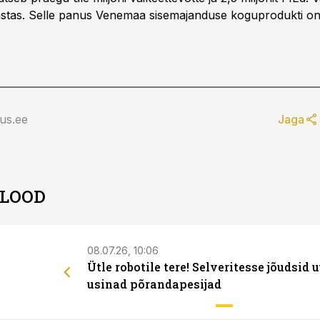
stas. Selle panus Venemaa sisemajanduse koguprodukti on
us.ee
Jaga
 LOOD
08.07.26, 10:06
Ütle robotile tere! Selveritesse jõudsid 
usinad põrandapesijad