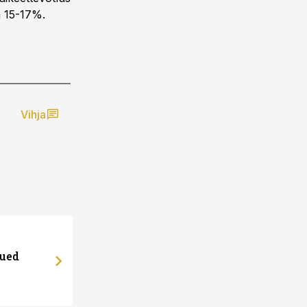
 15-17%.
Vihja
uued