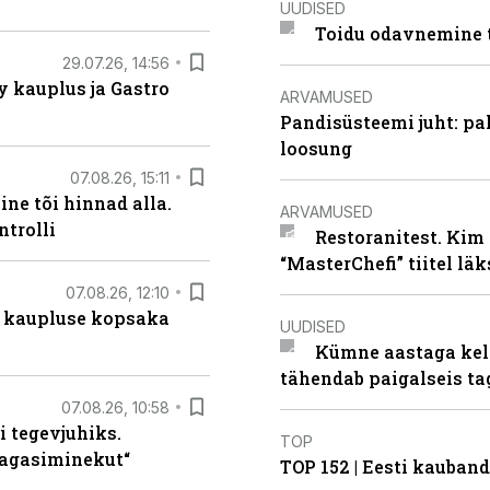
UUDISED
Toidu odavnemine 
29.07.26, 14:56
 kauplus ja Gastro
ARVAMUSED
Pandisüsteemi juht: pak
loosung
07.08.26, 15:11
ne tõi hinnad alla.
ARVAMUSED
ntrolli
Restoranitest. Kim 
“MasterChefi” tiitel lä
07.08.26, 12:10
 kaupluse kopsaka
UUDISED
Kümne aastaga keln
tähendab paigalseis t
07.08.26, 10:58
i tegevjuhiks.
TOP
tagasiminekut“
TOP 152 | Eesti kauba