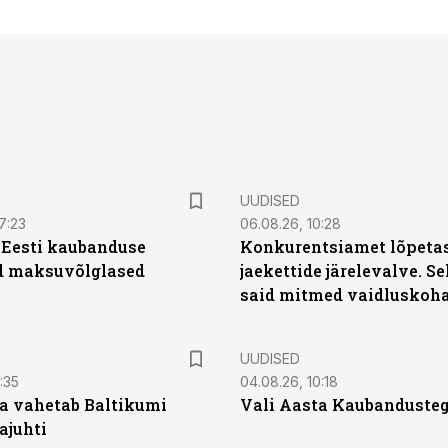
UUDISED
7:23
06.08.26, 10:28
| Eesti kaubanduse
Konkurentsiamet lõpetas
d maksuvõlglased
jaekettide järelevalve. 
said mitmed vaidluskoh
UUDISED
:35
04.08.26, 10:18
a vahetab Baltikumi
Vali Aasta Kaubandusteg
ajuhti