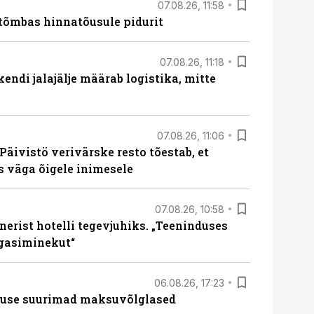
07.08.26, 11:58
tõmbas hinnatõusule pidurit
07.08.26, 11:18
endi jalajälje määrab logistika, mitte
07.08.26, 11:06
Päivistö verivärske resto tõestab, et
ks väga õigele inimesele
07.08.26, 10:58
erist hotelli tegevjuhiks. „Teeninduses
agasiminekut“
06.08.26, 17:23
nduse suurimad maksuvõlglased