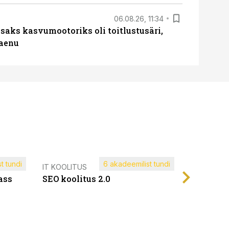
06.08.26, 11:34
aks kasvumootoriks oli toitlustusäri,
laenu
t tundi
6 akadeemilist tundi
Müügijuh
IT KOOLITUS
ass
SEO koolitus 2.0