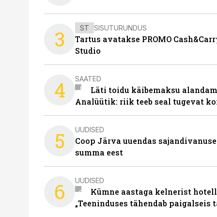
ST
SISUTURUNDUS
3
Tartus avatakse PROMO Cash&Carry
Studio
SAATED
4
Läti toidu käibemaksu alandami
Analüütik: riik teeb seal tugevat ko
UUDISED
5
Coop Järva uuendas sajandivanuse
summa eest
UUDISED
6
Kümne aastaga kelnerist hotell
„Teeninduses tähendab paigalseis 