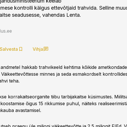
andusministeerium keelab
mese kontrolli käigus ettevõtjaid trahvida. Selline muu
kaitse seadusesse, vahendas Lenta.
us.ee
Salvesta
Vihja
andmetel hakkab trahvikeeld kehtima kõikide ametkondade
. Väikeettevõttesse minnes ja seda esmakordselt kontrollides
ahvi teha.
kse korrakaitseorganite tiibu tarbijakaitse küsimustes. Miilit
 koostamise õigus 15 rikkumise puhul, näiteks realiseerimist
ukauba avastamisel.
seb praegu üle miljoni väikeettevõtte ja 2,5 miljonit FIEd. V