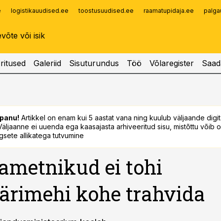
e
logistikauudised.ee
toostusuudised.ee
raamatupidaja.ee
palga
Infopank
Radar
ritused
Galeriid
Sisuturundus
Töö
Võlaregister
Saad
panu!
Artikkel on enam kui 5 aastat vana ning kuulub väljaande digi
. Väljaanne ei uuenda ega kaasajasta arhiveeritud sisu, mistõttu võib ol
sete allikatega tutvumine
ametnikud ei tohi
ärimehi kohe trahvida