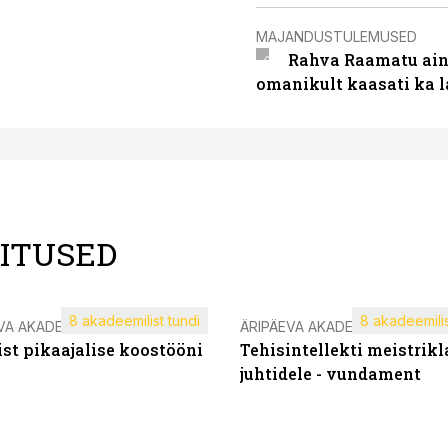
MAJANDUSTULEMUSED
Rahva Raamatu ains
omanikult kaasati ka 
LITUSED
8 akadeemilist tundi
8 akadeemilis
VA AKADEEMIA
ÄRIPÄEVA AKADEEMIA
st pikaajalise koostööni
Tehisintellekti meistrikl
juhtidele - vundament