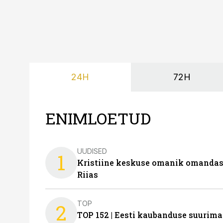
24H
72H
ENIMLOETUD
UUDISED
1
Kristiine keskuse omanik omanda
Riias
TOP
2
TOP 152 | Eesti kaubanduse suurim