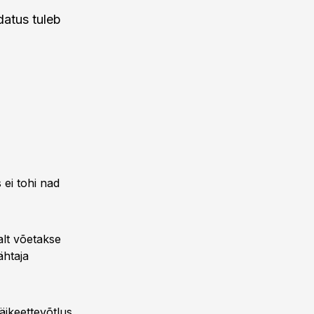
datus tuleb
 ei tohi nad
salt võetakse
ähtaja
äikeettevõtlus