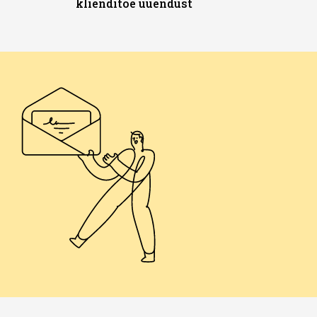
klienditoe uuendust