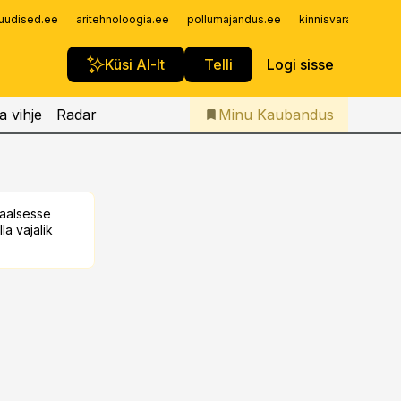
Iseteenindus
uudised.ee
aritehnoloogia.ee
pollumajandus.ee
kinnisvarauudised.
Telli Kaubandus
Küsi AI-lt
Telli
Logi sisse
a vihje
Radar
Minu Kaubandus
taalsesse
la vajalik