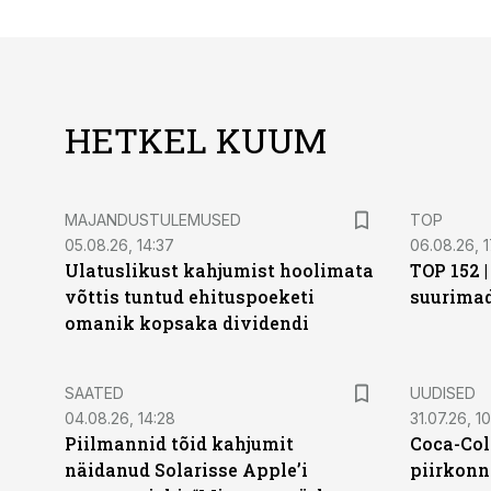
HETKEL KUUM
MAJANDUSTULEMUSED
TOP
05.08.26, 14:37
06.08.26, 1
Ulatuslikust kahjumist hoolimata
TOP 152 
võttis tuntud ehituspoeketi
suurima
omanik kopsaka dividendi
SAATED
UUDISED
04.08.26, 14:28
31.07.26, 10
Piilmannid tõid kahjumit
Coca-Col
näidanud Solarisse Apple’i
piirkonn