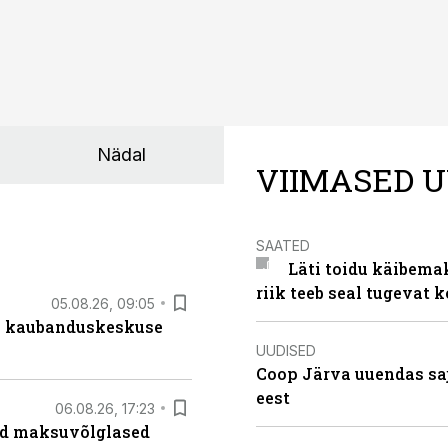
Nädal
VIIMASED U
SAATED
Läti toidu käibema
riik teeb seal tugevat k
05.08.26, 09:05
s kaubanduskeskuse
UUDISED
Coop Järva uuendas s
eest
06.08.26, 17:23
ad maksuvõlglased