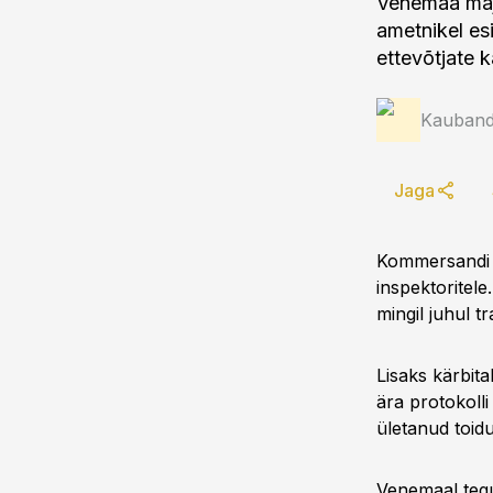
Venemaa maj
ametnikel esi
ettevõtjate 
Kauband
Jaga
Kommersandi 
inspektoritele
mingil juhul tr
Lisaks kärbita
ära protokolli
ületanud toid
Venemaal tegut