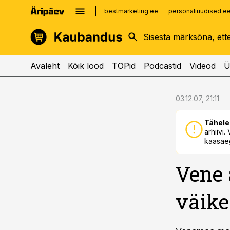
bestmarketing.ee
personaliuudised.e
kinnisvarauudised.ee
imelineajalugu.ee
logistikauudised.ee
imelineteadus.ee
Avaleht
Kõik lood
TOPid
Podcastid
Videod
Ü
cebook
cebook
03.12.07, 21:11
Twitter)
Twitter)
Tähele
kedIn
kedIn
arhiivi
kaasaeg
ail
ail
Vene 
k
k
väike