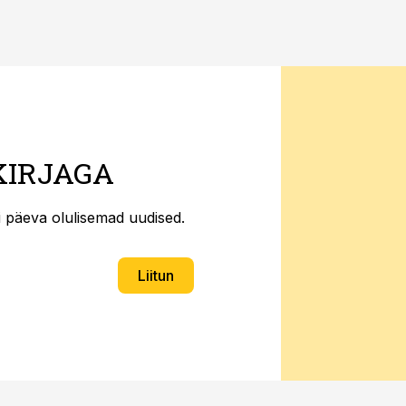
KIRJAGA
ti päeva olulisemad uudised.
Liitun