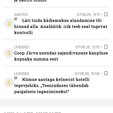
SAATED
07.08.26, 15:11
Läti toidu käibemaksu alandamine tõi
4
hinnad alla. Analüütik: riik teeb seal tugevat
kontrolli
UUDISED
07.08.26, 12:10
5
Coop Järva uuendas sajandivanuse kaupluse
kopsaka summa eest
UUDISED
07.08.26, 10:58
Kümne aastaga kelnerist hotelli
6
tegevjuhiks. „Teeninduses tähendab
paigalseis tagasiminekut“