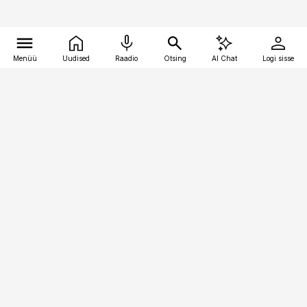
Menüü
Uudised
Raadio
Otsing
AI Chat
Logi sisse
Vana-Lõuna 39/1, 19094 Tallinn
(+372) 667 0111
kaubandus@kaubandus.ee
Telli
Reklaam
Firmast
Sisu kasutamisõigused
Ajakirjaniku
eetikakoodeks
Üldtingimused
Privaatsustingimused
Küpsiste poliitika
KKK