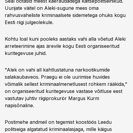
Seal ootasid meest käeraudadega kaitsepolitseinikud.
Uurijate väitel on Aleki-sugune mees oma
rahvusvaheliste kriminaalsete sidemetega ohuks kogu
Eesti riigi julgeolekule.
Kohtu loal kuni pooleks aastaks vahi alla võetud Aleki
arreteerimine ajas ärevile kogu Eesti organiseeritud
kuritegevuse juhid.
"Alek on vahi all kahtlustatuna narkootikumide
salakaubaveos. Praegu ei ole uurimise huvides
võimalik sellest kriminaalmenetlusest rohkem rääkida,"
on organiseeritud kuritegevuse vastase võitluse eest
vastutav juhtiv riigiprokurör Margus Kurm
napisõnaline.
Postimehe andmeil on tegemist koostöös Leedu
politseiga algatatud kriminaalasjaga, mille käigus