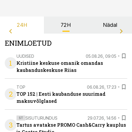
24H
72H
Nädal
ENIMLOETUD
UUDISED
05.08.26, 09:05
1
Kristiine keskuse omanik omandas
kaubanduskeskuse Riias
TOP
06.08.26, 17:23
2
TOP 152 | Eesti kaubanduse suurimad
maksuvõlglased
SISUTURUNDUS
29.07.26, 14:56
ST
3
Tartus avatakse PROMO Cash&Carry kauplus
ja Gastro Studio