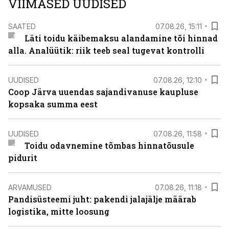
VIIMASED UUDISED
SAATED
07.08.26, 15:11
Läti toidu käibemaksu alandamine tõi hinnad
alla. Analüütik: riik teeb seal tugevat kontrolli
UUDISED
07.08.26, 12:10
Coop Järva uuendas sajandivanuse kaupluse
kopsaka summa eest
UUDISED
07.08.26, 11:58
Toidu odavnemine tõmbas hinnatõusule
pidurit
ARVAMUSED
07.08.26, 11:18
Pandisüsteemi juht: pakendi jalajälje määrab
logistika, mitte loosung