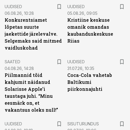
UUDISED
UUDISED
06.08.26, 10:28
05.08.26, 09:05
Konkurentsiamet
Kristiine keskuse
lõpetas suurte
omanik omandas
jaekettide järelevalve.
kaubanduskeskuse
Selgemaks said mitmed
Riias
vaidluskohad
SAATED
UUDISED
04.08.26, 14:28
31.07.26, 10:35
Piilmannid tõid
Coca-Cola vahetab
kahjumit näidanud
Baltikumi
Solarisse Apple’i
piirkonnajuhti
taustaga juhi. “Minu
eesmärk on, et
vakantsus oleks null!”
ST
UUDISED
SISUTURUNDUS