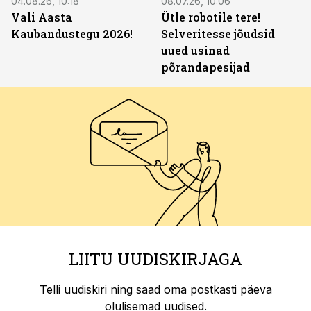
04.08.26, 10:18
08.07.26, 10:06
Vali Aasta
Ütle robotile tere!
Kaubandustegu 2026!
Selveritesse jõudsid
uued usinad
põrandapesijad
LIITU UUDISKIRJAGA
Telli uudiskiri ning saad oma postkasti päeva
olulisemad uudised.