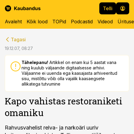
Telli
Avaleht
Kõik lood
TOPid
Podcastid
Videod
Üritus
cebook
cebook
Tagasi
Twitter)
Twitter)
19.12.07, 08:27
kedIn
kedIn
Tähelepanu!
Artikkel on enam kui 5 aastat vana
ning kuulub väljaande digitaalsesse arhiivi.
ail
ail
Väljaanne ei uuenda ega kaasajasta arhiveeritud
sisu, mistõttu võib olla vajalik kaasaegsete
k
k
allikatega tutvumine
Kapo vahistas restoraniketi
omaniku
Rahvusvahelist relva- ja narkoäri uuriv