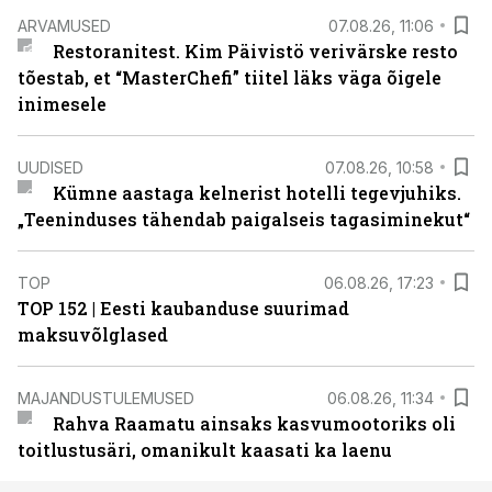
ARVAMUSED
07.08.26, 11:06
Restoranitest. Kim Päivistö verivärske resto
tõestab, et “MasterChefi” tiitel läks väga õigele
inimesele
UUDISED
07.08.26, 10:58
Kümne aastaga kelnerist hotelli tegevjuhiks.
„Teeninduses tähendab paigalseis tagasiminekut“
TOP
06.08.26, 17:23
TOP 152 | Eesti kaubanduse suurimad
maksuvõlglased
MAJANDUSTULEMUSED
06.08.26, 11:34
Rahva Raamatu ainsaks kasvumootoriks oli
toitlustusäri, omanikult kaasati ka laenu