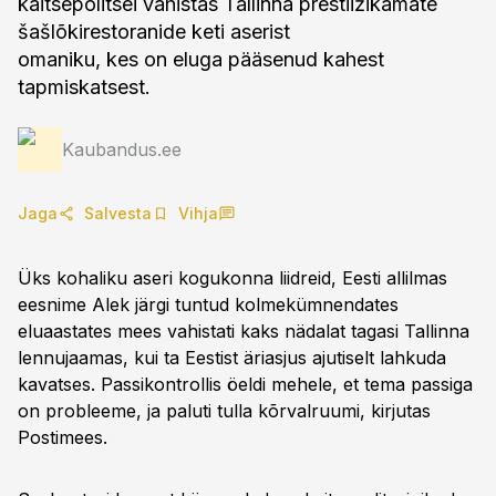
kaitsepolitsei vahistas Tallinna prestiižikamate
šašlõkirestoranide keti aserist
omaniku, kes on eluga pääsenud kahest
tapmiskatsest.
Kaubandus.ee
Jaga
Salvesta
Vihja
Üks kohaliku aseri kogukonna liidreid, Eesti allilmas
eesnime Alek järgi tuntud kolmekümnendates
eluaastates mees vahistati kaks nädalat tagasi Tallinna
lennujaamas, kui ta Eestist äriasjus ajutiselt lahkuda
kavatses. Passikontrollis öeldi mehele, et tema passiga
on probleeme, ja paluti tulla kõrvalruumi, kirjutas
Postimees.