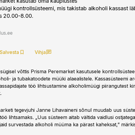
market kasutab oma kauplustes
üügi kontrollsüsteemi, mis takistab alkoholi kassast lä
s 20.00-8.00.
us.ee
Salvesta
Vihja
 sügisel võttis Prisma Peremarket kasutusele kontrollsüstee
oholi- ja tubakatoodete müüki alaealistele. Kassasüsteemi a
ssapidajate töö lihtsustamine alkoholimüügi piirangutest ki
.
rketi tegevjuhi Janne Lihavaineni sõnul muudab uus süst
töö lihtsamaks. „Uus süsteem aitab vältida vaidlusi ostjateg
id survestada alkoholi müüma ka pärast kaheksat,” märki