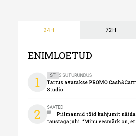
24H
72H
ENIMLOETUD
ST
SISUTURUNDUS
1
Tartus avatakse PROMO Cash&Carry
Studio
SAATED
2
Piilmannid tõid kahjumit näida
taustaga juhi. “Minu eesmärk on, et