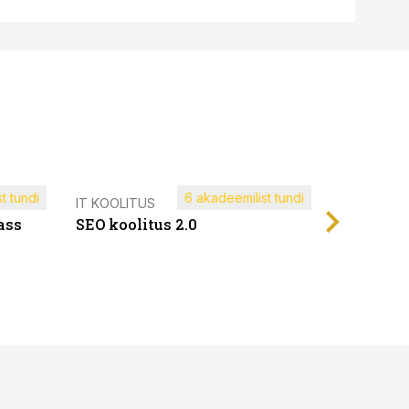
t tundi
6 akadeemilist tundi
Müügijuh
IT KOOLITUS
ass
SEO koolitus 2.0