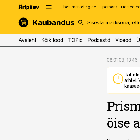
bestmarketing.ee
personaliuudised.e
kinnisvarauudised.ee
imelineajalugu.ee
logistikauudised.ee
imelineteadus.ee
Avaleht
Kõik lood
TOPid
Podcastid
Videod
Ü
cebook
cebook
08.01.08, 13:46
Twitter)
Twitter)
Tähele
kedIn
kedIn
arhiivi
kaasaeg
ail
ail
Prism
k
k
öise 