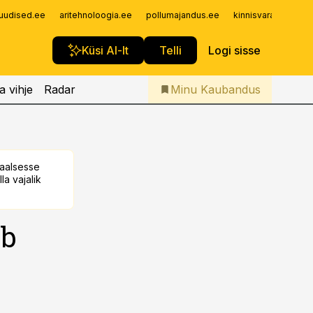
Iseteenindus
uudised.ee
aritehnoloogia.ee
pollumajandus.ee
kinnisvarauudised.
Telli Kaubandus
Küsi AI-lt
Telli
Logi sisse
a vihje
Radar
Minu Kaubandus
taalsesse
la vajalik
ab