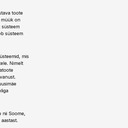
tava toote
te müük on
i süsteem
leb süsteem
üsteemid, mis
ele. Nimelt
atoote
 vanust.
ruusimäe
liga
 nii Soome,
 aastast.