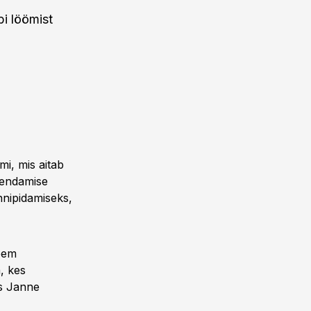
bi löömist
mi, mis aitab
rendamise
nnipidamiseks,
eem
a, kes
s Janne