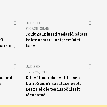
UUDISED
31.07.26, 09:45
t
Toidukauplused vedasid pärast
’i
kahte aastat juuni jaemüügi
märk on,
kasvu
UUDISED
08.07.26, 11:00
asumit,
Ettevõtlusliidud valitsusele:
s
Nutri-Score'i kasutuselevõtt
Eestis ei ole teaduspõhiselt
tõendatud