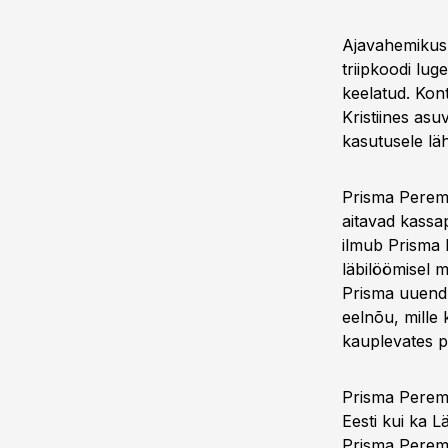
Ajavahemikus
triipkoodi lug
keelatud. Kon
Kristiines as
kasutusele lähi
Prisma Perema
aitavad kassap
ilmub Prisma 
läbilöömisel m
Prisma uuendu
eelnõu, mille
kauplevates p
Prisma Perema
Eesti kui ka L
Prisma Perema