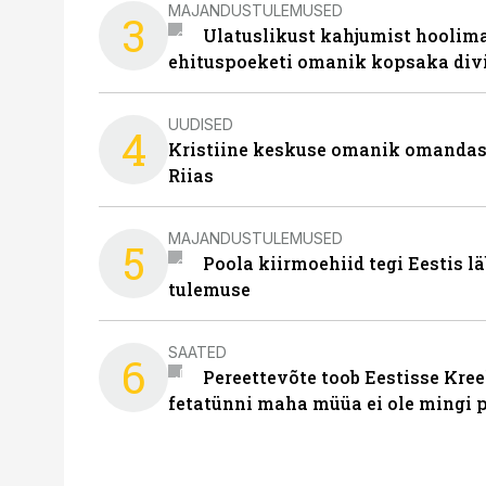
MAJANDUSTULEMUSED
3
Ulatuslikust kahjumist hoolima
ehituspoeketi omanik kopsaka div
UUDISED
4
Kristiine keskuse omanik omanda
Riias
MAJANDUSTULEMUSED
5
Poola kiirmoehiid tegi Eestis l
tulemuse
SAATED
6
Pereettevõte toob Eestisse Kree
fetatünni maha müüa ei ole mingi 