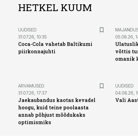
HETKEL KUUM
UUDISED
MAJANDU
31.07.26, 10:35
05.08.26, 1
Coca-Cola vahetab Baltikumi
Ulatusli
piirkonnajuhti
võttis t
omanik k
ARVAMUSED
UUDISED
31.07.26, 17:37
04.08.26, 1
Jaekaubandus kaotas kevadel
Vali Aas
hoogu, kuid teine poolaasta
annab põhjust mõõdukaks
optimismiks