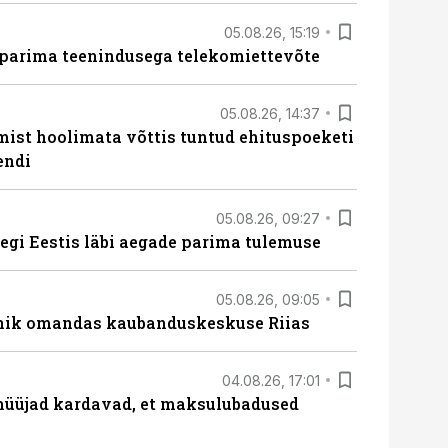
05.08.26, 15:19
 parima teenindusega telekomiettevõte
05.08.26, 14:37
mist hoolimata võttis tuntud ehituspoeketi
endi
05.08.26, 09:27
tegi Eestis läbi aegade parima tulemuse
05.08.26, 09:05
nik omandas kaubanduskeskuse Riias
04.08.26, 17:01
müüjad kardavad, et maksulubadused