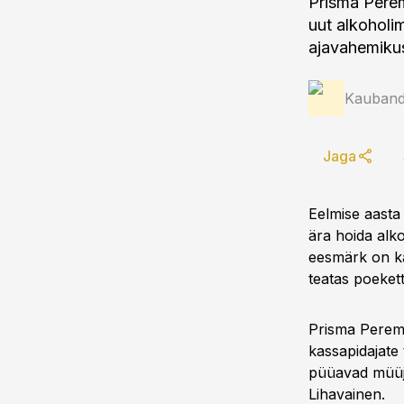
Prisma Pere
uut alkoholim
ajavahemiku
Kauband
Jaga
Eelmise aasta
ära hoida alk
eesmärk on ka
teatas poekett
Prisma Perema
kassapidajate 
püüavad müüja
Lihavainen.