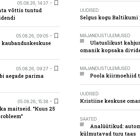
05.08.26, 14:37
ta võttis tuntud
UUDISED
Selgus kogu Baltikumi
idendi
MAJANDUSTULEMUSED
05.08.26, 09:05
Ulatuslikust kahju
s kaubanduskeskuse
omanik kopsaka divid
MAJANDUSTULEMUSED
05.08.26, 09:27
Poola kiirmoehiid 
äbi aegade parima
UUDISED
Kristiine keskuse oma
05.08.26, 15:38
ka maitseid. “Kuus 25
probleem“
SAATED
Analüütikud: auto
külmutavad turu taas