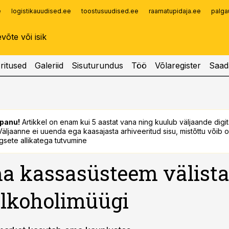
e
logistikauudised.ee
toostusuudised.ee
raamatupidaja.ee
palga
Infopank
Radar
ritused
Galeriid
Sisuturundus
Töö
Võlaregister
Saad
panu!
Artikkel on enam kui 5 aastat vana ning kuulub väljaande digi
. Väljaanne ei uuenda ega kaasajasta arhiveeritud sisu, mistõttu võib ol
sete allikatega tutvumine
a kassasüsteem välist
alkoholimüügi