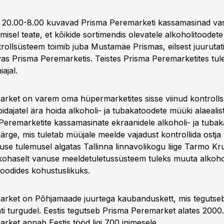
 20.00-8.00 kuvavad Prisma Peremarketi kassamasinad vas
emisel teate, et kõikide sortimendis olevatele alkoholitoode
trollsüsteem toimib juba Mustamäe Prismas, eilsest juurutat
uvas Prisma Peremarketis. Teistes Prisma Peremarketites tu
ajal.
rket on varem oma hüpermarketites sisse viinud kontrolls
idajatel ära hoida alkoholi- ja tubakatoodete müüki alaealist
Peremarketite kassamasinate ekraanidele alkoholi- ja tubak
ärge, mis tuletab müüjale meelde vajadust kontrollida ostja
se tulemusel algatas Tallinna linnavolikogu liige Tarmo K
 kohaselt vanuse meeldetuletussüsteem tuleks muuta alkoho
oodides kohustuslikuks.
rket on Põhjamaade juurtega kaubanduskett, mis tegutseb
äti turgudel. Eestis tegutseb Prisma Peremarket alates 2000.
rket annab Eestis tööd ligi 700 inimesele.