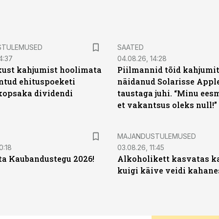
STULEMUSED
SAATED
4:37
04.08.26, 14:28
kust kahjumist hoolimata
Piilmannid tõid kahjumi
untud ehituspoeketi
näidanud Solarisse Apple
opsaka dividendi
taustaga juhi. “Minu ees
et vakantsus oleks null!”
MAJANDUSTULEMUSED
0:18
03.08.26, 11:45
ta Kaubandustegu 2026!
Alkoholikett kasvatas k
kuigi käive veidi kahane