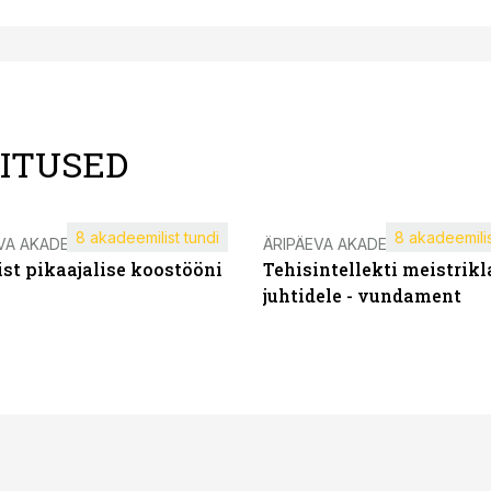
LITUSED
8 akadeemilist tundi
8 akadeemilis
VA AKADEEMIA
ÄRIPÄEVA AKADEEMIA
st pikaajalise koostööni
Tehisintellekti meistrikl
juhtidele - vundament