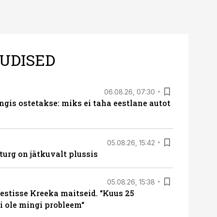
UDISED
06.08.26, 07:30
ngis ostetakse: miks ei taha eestlane autot
05.08.26, 15:42
turg on jätkuvalt plussis
05.08.26, 15:38
estisse Kreeka maitseid. “Kuus 25
 ole mingi probleem“