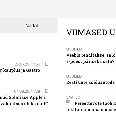
Nädal
VIIMASED U
UUDISED
Veebis renditakse, salo
e-poest päriseks osta?
29.07.26, 14:56
 kauplus ja Gastro
UUDISED
Eesti uute sõiduautode 
04.08.26, 14:28
nud Solarisse Apple’i
SAATED
Pereettevõte toob E
 vakantsus oleks null!”
fetatünni maha müüa ei