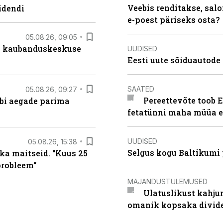
Veebis renditakse, salo
idendi
e-poest päriseks osta?
05.08.26, 09:05
s kaubanduskeskuse
UUDISED
Eesti uute sõiduautode 
SAATED
05.08.26, 09:27
Pereettevõte toob E
äbi aegade parima
fetatünni maha müüa ei
UUDISED
05.08.26, 15:38
Selgus kogu Baltikumi
ka maitseid. “Kuus 25
probleem“
MAJANDUSTULEMUSED
Ulatuslikust kahju
omanik kopsaka divid