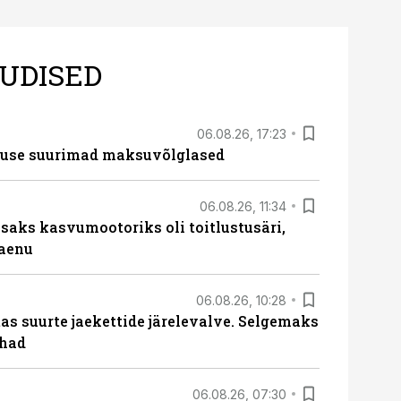
UDISED
06.08.26, 17:23
nduse suurimad maksuvõlglased
06.08.26, 11:34
aks kasvumootoriks oli toitlustusäri,
laenu
06.08.26, 10:28
s suurte jaekettide järelevalve. Selgemaks
ohad
06.08.26, 07:30