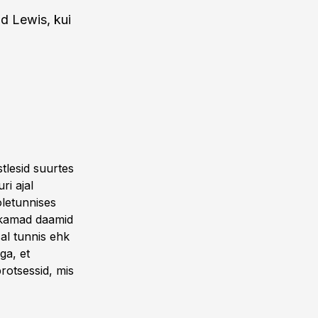
id Lewis, kui
tlesid suurtes
ri ajal
oletunnises
lakamad daamid
al tunnis ehk
ga, et
rotsessid, mis