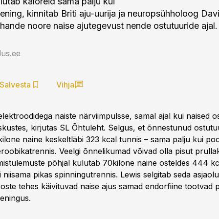
lutab kaloreid sama palju kui
ening, kinnitab Briti aju-uurija ja neuropsühholoog Dav
tuhande noore naise ajutegevust nende ostutuuride ajal.
us.ee
Salvesta
Vihja
lektroodidega naiste närviimpulsse, samal ajal kui naised os
ustes, kirjutas SL Õhtuleht. Selgus, et õnnestunud ostutuu
ilone naine keskeltläbi 323 kcal tunnis – sama palju kui po
aeroobikatrennis. Veelgi õnnelikumad võivad olla pisut prul
mistulemuste põhjal kulutab 70kilone naine osteldes 444 kc
 niisama pikas spinningutrennis. Lewis selgitab seda asjaolu
oste tehes käivituvad naise ajus samad endorfiine tootvad p
eningus.