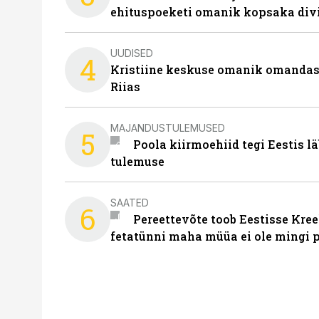
ehituspoeketi omanik kopsaka div
UUDISED
4
Kristiine keskuse omanik omanda
Riias
MAJANDUSTULEMUSED
5
Poola kiirmoehiid tegi Eestis l
tulemuse
SAATED
6
Pereettevõte toob Eestisse Kree
fetatünni maha müüa ei ole mingi 