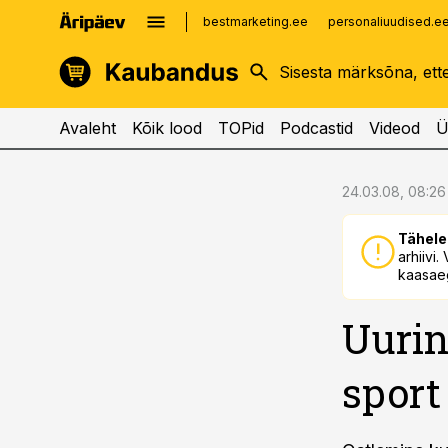
bestmarketing.ee
personaliuudised.e
kinnisvarauudised.ee
imelineajalugu.ee
logistikauudised.ee
imelineteadus.ee
Avaleht
Kõik lood
TOPid
Podcastid
Videod
Ü
cebook
cebook
24.03.08, 08:26
Twitter)
Twitter)
Tähele
kedIn
kedIn
arhiivi
kaasaeg
ail
ail
Uurin
k
k
sport