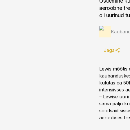
Ostlemine ku
aeroobne tre
oli uurinud 
Kauband
Jaga
Lewis mõõtis e
kaubanduskesk
kulutas ca 50k
intensiivses 
– Lewise uuri
sama palju kui
soodsaid sisse
aeroobses tre