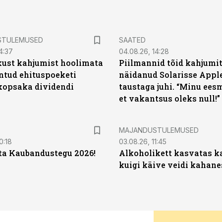
STULEMUSED
SAATED
4:37
04.08.26, 14:28
kust kahjumist hoolimata
Piilmannid tõid kahjumi
untud ehituspoeketi
näidanud Solarisse Apple
opsaka dividendi
taustaga juhi. “Minu ees
et vakantsus oleks null!”
MAJANDUSTULEMUSED
0:18
03.08.26, 11:45
ta Kaubandustegu 2026!
Alkoholikett kasvatas k
kuigi käive veidi kahane