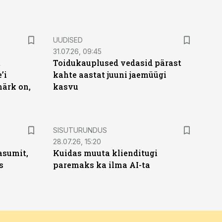
UUDISED
31.07.26, 09:45
t
Toidukauplused vedasid pärast
’i
kahte aastat juuni jaemüügi
märk on,
kasvu
ST
SISUTURUNDUS
28.07.26, 15:20
asumit,
Kuidas muuta klienditugi
s
paremaks ka ilma AI-ta