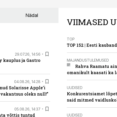
Nädal
VIIMASED U
TOP
TOP 152 | Eesti kauba
29.07.26, 14:56
 kauplus ja Gastro
MAJANDUSTULEMUSED
Rahva Raamatu ains
omanikult kaasati ka 
04.08.26, 14:28
nud Solarisse Apple’i
UUDISED
Konkurentsiamet lõpeta
 vakantsus oleks null!”
said mitmed vaidlusk
05.08.26, 14:37
ta võttis tuntud
UUDISED