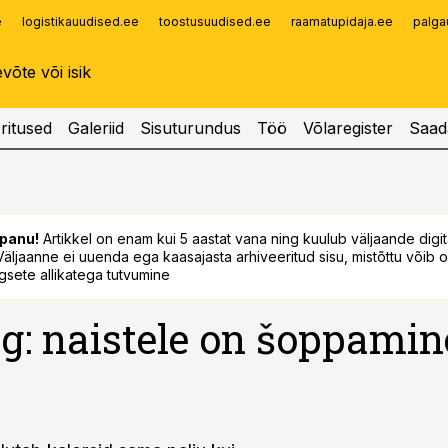
e
logistikauudised.ee
toostusuudised.ee
raamatupidaja.ee
palga
Infopank
Radar
ritused
Galeriid
Sisuturundus
Töö
Võlaregister
Saad
panu!
Artikkel on enam kui 5 aastat vana ning kuulub väljaande digi
. Väljaanne ei uuenda ega kaasajasta arhiveeritud sisu, mistõttu võib ol
sete allikatega tutvumine
g: naistele on šoppamin