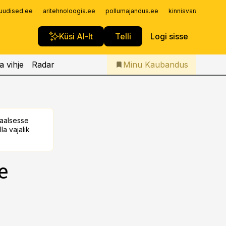
Iseteenindus
uudised.ee
aritehnoloogia.ee
pollumajandus.ee
kinnisvarauudised.
Telli Kaubandus
Küsi AI-lt
Telli
Logi sisse
a vihje
Radar
Minu Kaubandus
taalsesse
la vajalik
e