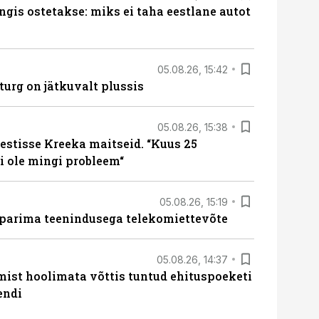
ngis ostetakse: miks ei taha eestlane autot
05.08.26, 15:42
turg on jätkuvalt plussis
05.08.26, 15:38
estisse Kreeka maitseid. “Kuus 25
 ole mingi probleem“
05.08.26, 15:19
 parima teenindusega telekomiettevõte
05.08.26, 14:37
mist hoolimata võttis tuntud ehituspoeketi
endi