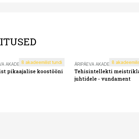
LITUSED
8 akadeemilist tundi
8 akadeemilis
VA AKADEEMIA
ÄRIPÄEVA AKADEEMIA
st pikaajalise koostööni
Tehisintellekti meistrikl
juhtidele - vundament