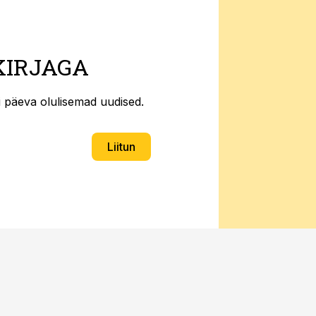
KIRJAGA
ti päeva olulisemad uudised.
Liitun