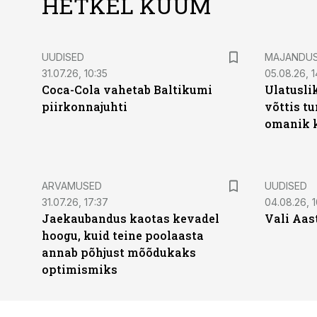
HETKEL KUUM
UUDISED
MAJANDU
31.07.26, 10:35
05.08.26, 1
Coca-Cola vahetab Baltikumi
Ulatusli
piirkonnajuhti
võttis t
omanik k
ARVAMUSED
UUDISED
31.07.26, 17:37
04.08.26, 1
Jaekaubandus kaotas kevadel
Vali Aas
hoogu, kuid teine poolaasta
annab põhjust mõõdukaks
optimismiks