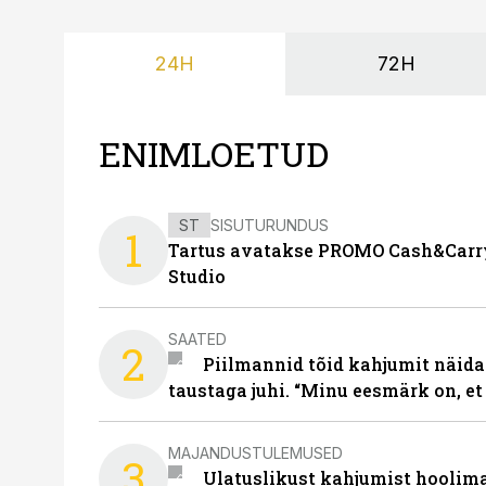
24H
72H
ENIMLOETUD
ST
SISUTURUNDUS
1
Tartus avatakse PROMO Cash&Carry
Studio
SAATED
2
Piilmannid tõid kahjumit näida
taustaga juhi. “Minu eesmärk on, et
MAJANDUSTULEMUSED
3
Ulatuslikust kahjumist hoolima