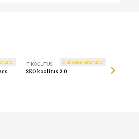
t tundi
6 akadeemilist tundi
Müügijuh
IT KOOLITUS
ass
SEO koolitus 2.0