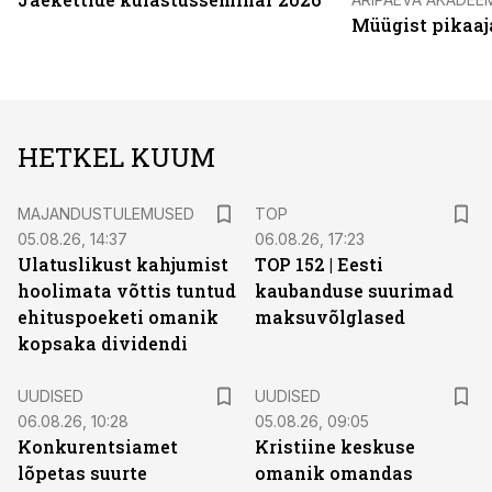
Müügist pikaaj
HETKEL KUUM
MAJANDUSTULEMUSED
TOP
05.08.26, 14:37
06.08.26, 17:23
Ulatuslikust kahjumist
TOP 152 | Eesti
hoolimata võttis tuntud
kaubanduse suurimad
ehituspoeketi omanik
maksuvõlglased
kopsaka dividendi
UUDISED
UUDISED
06.08.26, 10:28
05.08.26, 09:05
Konkurentsiamet
Kristiine keskuse
lõpetas suurte
omanik omandas