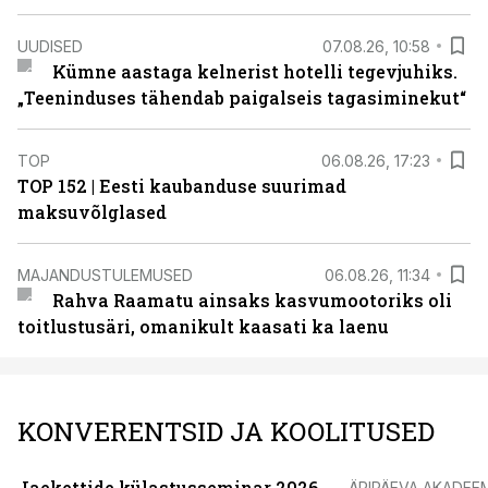
UUDISED
07.08.26, 10:58
Kümne aastaga kelnerist hotelli tegevjuhiks.
„Teeninduses tähendab paigalseis tagasiminekut“
TOP
06.08.26, 17:23
TOP 152 | Eesti kaubanduse suurimad
maksuvõlglased
MAJANDUSTULEMUSED
06.08.26, 11:34
Rahva Raamatu ainsaks kasvumootoriks oli
toitlustusäri, omanikult kaasati ka laenu
KONVERENTSID JA KOOLITUSED
Jaekettide külastusseminar 2026
ÄRIPÄEVA AKADEE