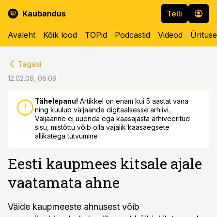
Telli
Avaleht
Kõik lood
TOPid
Podcastid
Videod
Üritus
cebook
cebook
Tagasi
Twitter)
Twitter)
12.02.09, 08:09
kedIn
kedIn
Tähelepanu!
Artikkel on enam kui 5 aastat vana
ning kuulub väljaande digitaalsesse arhiivi.
ail
ail
Väljaanne ei uuenda ega kaasajasta arhiveeritud
sisu, mistõttu võib olla vajalik kaasaegsete
k
k
allikatega tutvumine
Eesti kaupmees kitsale ajale
vaatamata ahne
Väide kaupmeeste ahnusest võib