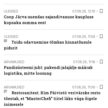
UUDISED
07.08.26, 12:10
Coop Järva uuendas sajandivanuse kaupluse
kopsaka summa eest
UUDISED
07.08.26, 11:58
Toidu odavnemine tõmbas hinnatõusule
pidurit
ARVAMUSED
07.08.26, 11:18
Pandisüsteemi juht: pakendi jalajälje määrab
logistika, mitte loosung
ARVAMUSED
07.08.26, 11:06
Restoranitest. Kim Päivistö verivärske resto
tõestab, et “MasterChefi” tiitel läks väga õigele
inimesele