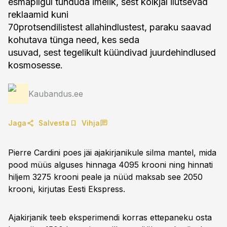
esmapilgul tunduda imelik, sest kõikjal ilutsevad
reklaamid kuni
70protsendilistest allahindlustest, paraku saavad
kohutava tünga need, kes seda
usuvad, sest tegelikult küündivad juurdehindlused
kosmosesse.
Kaubandus.ee
Jaga
Salvesta
Vihja
Pierre Cardini poes jäi ajakirjanikule silma mantel, mida
pood müüs alguses hinnaga 4095 krooni ning hinnati
hiljem 3275 krooni peale ja nüüd maksab see 2050
krooni, kirjutas Eesti Ekspress.
Ajakirjanik teeb eksperimendi korras ettepaneku osta