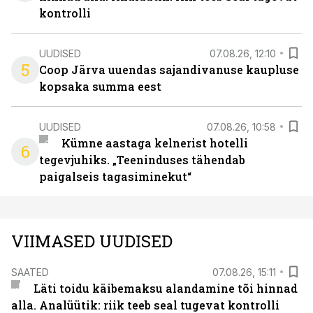
kontrolli
UUDISED
07.08.26, 12:10
5
Coop Järva uuendas sajandivanuse kaupluse
kopsaka summa eest
UUDISED
07.08.26, 10:58
Kümne aastaga kelnerist hotelli
6
tegevjuhiks. „Teeninduses tähendab
paigalseis tagasiminekut“
VIIMASED UUDISED
SAATED
07.08.26, 15:11
Läti toidu käibemaksu alandamine tõi hinnad
alla. Analüütik: riik teeb seal tugevat kontrolli