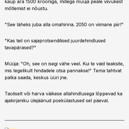
kaup ära 1500 krooniga, millega müüja peale viivukest
mõtlemist ei nõustu.
"See läheks juba alla omahinna. 2050 on viimane piir!"
"Kas teil on sajaprotsendilised juurdehindlused
tavapärased?"
Müüja: "Oh, see on isegi vähe veel. Kui te vaid teaksite,
mis tegelikult hindadele otsa pannakse!" Tema tahtvat
palka saada, keskus üüri jne.
Taoliselt või harva väikese allahindlusega lõppevad ka
ajakirjaniku ülejäänud poekülastused sel päeval.