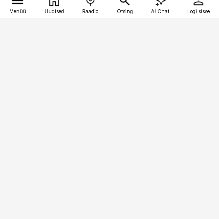
Menüü
Uudised
Raadio
Otsing
AI Chat
Logi sisse
Vana-Lõuna 39/1, 19094 Tallinn
(+372) 667 0111
kaubandus@kaubandus.ee
Telli
Reklaam
Firmast
Sisu kasutamisõigused
Ajakirjaniku
eetikakoodeks
Üldtingimused
Privaatsustingimused
Küpsiste poliitika
KKK
Eesti Meediaettevõtete
Eelistuste haldamine
Liit