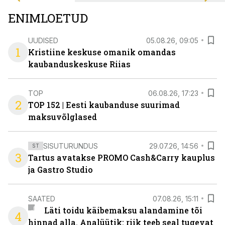
ENIMLOETUD
UUDISED
05.08.26, 09:05
1
Kristiine keskuse omanik omandas
kaubanduskeskuse Riias
TOP
06.08.26, 17:23
2
TOP 152 | Eesti kaubanduse suurimad
maksuvõlglased
SISUTURUNDUS
29.07.26, 14:56
ST
3
Tartus avatakse PROMO Cash&Carry kauplus
ja Gastro Studio
SAATED
07.08.26, 15:11
Läti toidu käibemaksu alandamine tõi
4
hinnad alla. Analüütik: riik teeb seal tugevat