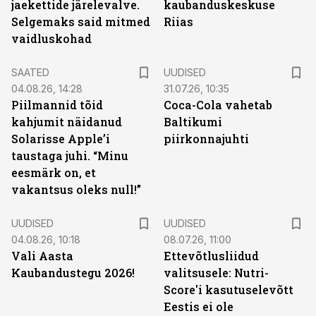
jaekettide järelevalve.
kaubanduskeskuse
Selgemaks said mitmed
Riias
vaidluskohad
SAATED
UUDISED
04.08.26, 14:28
31.07.26, 10:35
Piilmannid tõid
Coca-Cola vahetab
kahjumit näidanud
Baltikumi
Solarisse Apple’i
piirkonnajuhti
taustaga juhi. “Minu
eesmärk on, et
vakantsus oleks null!”
UUDISED
UUDISED
04.08.26, 10:18
08.07.26, 11:00
Vali Aasta
Ettevõtlusliidud
Kaubandustegu 2026!
valitsusele: Nutri-
Score'i kasutuselevõtt
Eestis ei ole