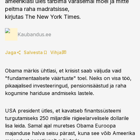
ameeriklasi üles tarbima varasemal moel ja mitte
peitma raha madratsisse,
kirjutas The New York Times.
Kaubandus.ee
Jaga
Salvesta
Vihja
Obama märkis ühtlasi, et kriisist saab väljuda vaid
"fundamentaalsete väärtuste" toel. Neiks on visa töö,
pikaajalised investeeringud, pensionisäästud ja raha
kogumine hariduse andmiseks lastele.
USA president ütles, et kavatseb finantssüsteemi
turgutamiseks 250 miljardile riigieelarvelisele dollarile
lisa leida. Samal ajal muretses Obama Euroopa
majanduse halva seisu pärast, kuna see võib Ameerika