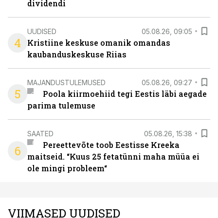
dividendi
UUDISED
05.08.26, 09:05
4
Kristiine keskuse omanik omandas
kaubanduskeskuse Riias
MAJANDUSTULEMUSED
05.08.26, 09:27
5
Poola kiirmoehiid tegi Eestis läbi aegade
parima tulemuse
SAATED
05.08.26, 15:38
Pereettevõte toob Eestisse Kreeka
6
maitseid. “Kuus 25 fetatünni maha müüa ei
ole mingi probleem“
VIIMASED UUDISED