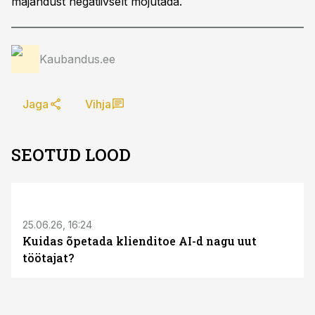
majandust negatiivselt mõjutada.
Kaubandus.ee
Jaga
Vihja
SEOTUD LOOD
ST
25.06.26, 16:24
Kuidas õpetada klienditoe AI-d nagu uut
töötajat?