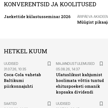
KONVERENTSID JA KOOLITUSED
Jaekettide külastusseminar 2026
ÄRIPÄEVA AKADEE
Müügist pikaaj
HETKEL KUUM
UUDISED
MAJANDUSTULEMUSED
31.07.26, 10:35
05.08.26, 14:37
Coca-Cola vahetab
Ulatuslikust kahjumist
Baltikumi
hoolimata võttis tuntud
piirkonnajuhti
ehituspoeketi omanik
kopsaka dividendi
SAATED
UUDISED