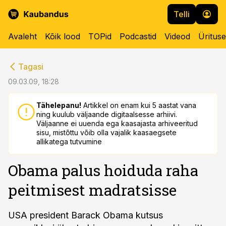
Telli
Avaleht
Kõik lood
TOPid
Podcastid
Videod
Üritus
cebook
cebook
Tagasi
Twitter)
Twitter)
09.03.09, 18:28
kedIn
kedIn
Tähelepanu!
Artikkel on enam kui 5 aastat vana
ning kuulub väljaande digitaalsesse arhiivi.
ail
ail
Väljaanne ei uuenda ega kaasajasta arhiveeritud
sisu, mistõttu võib olla vajalik kaasaegsete
k
k
allikatega tutvumine
Obama palus hoiduda raha
peitmisest madratsisse
USA president Barack Obama kutsus