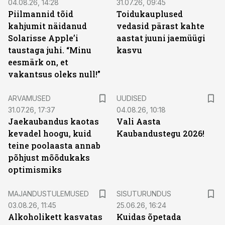
04.08.26, 14:28
31.07.26, 09:45
Piilmannid tõid
Toidukauplused
kahjumit näidanud
vedasid pärast kahte
Solarisse Apple’i
aastat juuni jaemüügi
taustaga juhi. “Minu
kasvu
eesmärk on, et
vakantsus oleks null!”
ARVAMUSED
UUDISED
31.07.26, 17:37
04.08.26, 10:18
Jaekaubandus kaotas
Vali Aasta
kevadel hoogu, kuid
Kaubandustegu 2026!
teine poolaasta annab
põhjust mõõdukaks
optimismiks
ST
MAJANDUSTULEMUSED
SISUTURUNDUS
03.08.26, 11:45
25.06.26, 16:24
Alkoholikett kasvatas
Kuidas õpetada