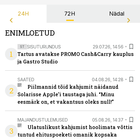
24H
72H
Nädal
ENIMLOETUD
SISUTURUNDUS
29.07.26, 14:56
ST
1
Tartus avatakse PROMO Cash&Carry kauplus
ja Gastro Studio
SAATED
04.08.26, 14:28
Piilmannid tõid kahjumit näidanud
2
Solarisse Apple’i taustaga juhi. “Minu
eesmärk on, et vakantsus oleks null!”
MAJANDUSTULEMUSED
05.08.26, 14:37
Ulatuslikust kahjumist hoolimata võttis
3
tuntud ehituspoeketi omanik kopsaka