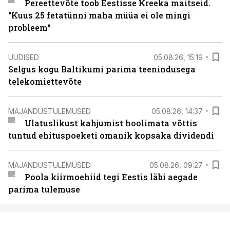
Pereettevõte toob Eestisse Kreeka maitseid.
“Kuus 25 fetatünni maha müüa ei ole mingi
probleem“
UUDISED
05.08.26, 15:19
Selgus kogu Baltikumi parima teenindusega
telekomiettevõte
MAJANDUSTULEMUSED
05.08.26, 14:37
Ulatuslikust kahjumist hoolimata võttis
tuntud ehituspoeketi omanik kopsaka dividendi
MAJANDUSTULEMUSED
05.08.26, 09:27
Poola kiirmoehiid tegi Eestis läbi aegade
parima tulemuse