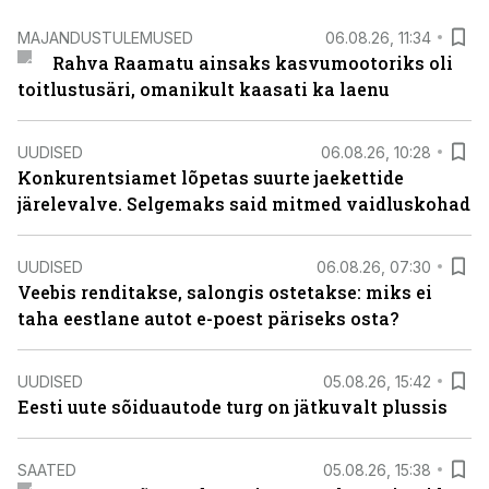
MAJANDUSTULEMUSED
06.08.26, 11:34
Rahva Raamatu ainsaks kasvumootoriks oli
toitlustusäri, omanikult kaasati ka laenu
UUDISED
06.08.26, 10:28
Konkurentsiamet lõpetas suurte jaekettide
järelevalve. Selgemaks said mitmed vaidluskohad
UUDISED
06.08.26, 07:30
Veebis renditakse, salongis ostetakse: miks ei
taha eestlane autot e-poest päriseks osta?
UUDISED
05.08.26, 15:42
Eesti uute sõiduautode turg on jätkuvalt plussis
SAATED
05.08.26, 15:38