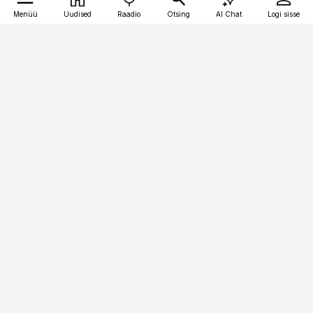
Menüü
Uudised
Raadio
Otsing
AI Chat
Logi sisse
Vana-Lõuna 39/1, 19094 Tallinn
(+372) 667 0111
kaubandus@kaubandus.ee
Telli
Reklaam
Firmast
Sisu kasutamisõigused
Ajakirjaniku
eetikakoodeks
Üldtingimused
Privaatsustingimused
Küpsiste poliitika
KKK
Eesti Meediaettevõtete
Eelistuste haldamine
Liit