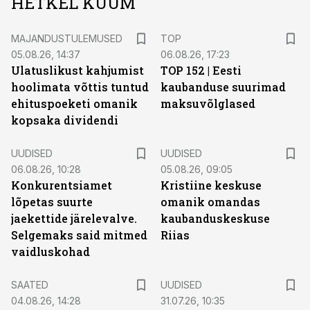
HETKEL KUUM
MAJANDUSTULEMUSED
TOP
05.08.26, 14:37
06.08.26, 17:23
Ulatuslikust kahjumist
TOP 152 | Eesti
hoolimata võttis tuntud
kaubanduse suurimad
ehituspoeketi omanik
maksuvõlglased
kopsaka dividendi
UUDISED
UUDISED
06.08.26, 10:28
05.08.26, 09:05
Konkurentsiamet
Kristiine keskuse
lõpetas suurte
omanik omandas
jaekettide järelevalve.
kaubanduskeskuse
Selgemaks said mitmed
Riias
vaidluskohad
SAATED
UUDISED
04.08.26, 14:28
31.07.26, 10:35