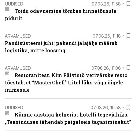
UUDISED
07.08.26, 11:58
Toidu odavnemine tõmbas hinnatõusule
pidurit
ARVAMUSED
07.08.26, 11:18
Pandisüsteemi juht: pakendi jalajälje määrab
logistika, mitte loosung
ARVAMUSED
07.08.26, 11:06
Restoranitest. Kim Päivistö verivärske resto
tõestab, et “MasterChefi” tiitel läks väga õigele
inimesele
UUDISED
07.08.26, 10:58
Kümne aastaga kelnerist hotelli tegevjuhiks.
„Teeninduses tähendab paigalseis tagasiminekut“