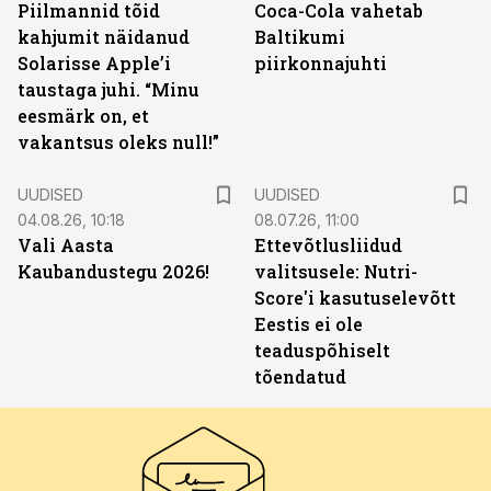
Piilmannid tõid
Coca-Cola vahetab
kahjumit näidanud
Baltikumi
Solarisse Apple’i
piirkonnajuhti
taustaga juhi. “Minu
eesmärk on, et
vakantsus oleks null!”
UUDISED
UUDISED
04.08.26, 10:18
08.07.26, 11:00
Vali Aasta
Ettevõtlusliidud
Kaubandustegu 2026!
valitsusele: Nutri-
Score'i kasutuselevõtt
Eestis ei ole
teaduspõhiselt
tõendatud