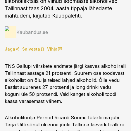
alkoholiaktsiis on viinud soomlaste alkoholiveo
Tallinnast taas 2004. aasta tippaja lähedaste
mahtudeni, kirjutab Kauppalehti.
Kaubandus.ee
Jaga
Salvesta
Vihja
TNS Gallupi värskete andmete järgi kasvas alkoholiralli
Tallinnast aastaga 21 protsenti. Suurem osa toodavast
alkoholist on õlu ja teised lahjad alkoholid. Õlle vedu
Eestist suurenes 27 protsenti ja long drinki vedu
koguni üle 50 protsendi. Vaid kanget alkoholi toodi
kaasa varasemast vähem.
Alkoholitootja Pernod Ricardi Soome tütarfirma juhi
Tarja Uitti sõnul oli enne jõule Tallinna laevadel ralli nii