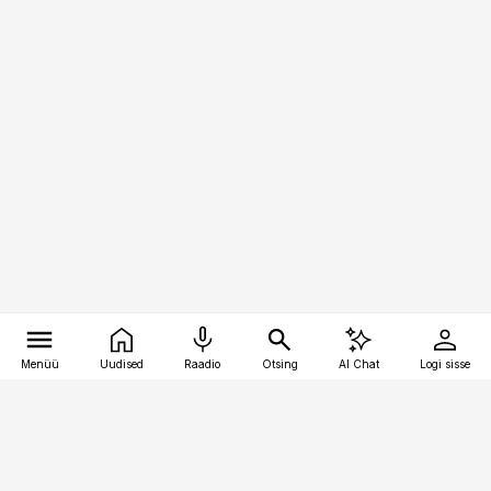
Menüü
Uudised
Raadio
Otsing
AI Chat
Logi sisse
Vana-Lõuna 39/1, 19094 Tallinn