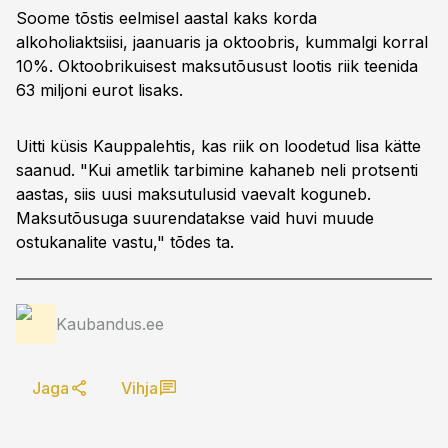
Soome tõstis eelmisel aastal kaks korda
alkoholiaktsiisi, jaanuaris ja oktoobris, kummalgi korral
10%. Oktoobrikuisest maksutõusust lootis riik teenida
63 miljoni eurot lisaks.
Uitti küsis Kauppalehtis, kas riik on loodetud lisa kätte
saanud. "Kui ametlik tarbimine kahaneb neli protsenti
aastas, siis uusi maksutulusid vaevalt koguneb.
Maksutõusuga suurendatakse vaid huvi muude
ostukanalite vastu," tõdes ta.
Kaubandus.ee
Jaga
Vihja