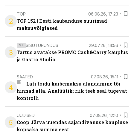
TOP
06.08.26, 17:23
2
TOP 152 | Eesti kaubanduse suurimad
maksuvõlglased
SISUTURUNDUS
29.07.26, 14:56
ST
3
Tartus avatakse PROMO Cash&Carry kauplus
ja Gastro Studio
SAATED
07.08.26, 15:11
Läti toidu käibemaksu alandamine tõi
4
hinnad alla. Analüütik: riik teeb seal tugevat
kontrolli
UUDISED
07.08.26, 12:10
5
Coop Järva uuendas sajandivanuse kaupluse
kopsaka summa eest