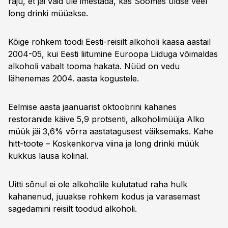
raju, et jäi vaid üle imestada, kas Soomes üldse veel
long drinki müüakse.
Kõige rohkem toodi Eesti-reisilt alkoholi kaasa aastail
2004-05, kui Eesti liitumine Euroopa Liiduga võimaldas
alkoholi vabalt tooma hakata. Nüüd on vedu
lähenemas 2004. aasta kogustele.
Eelmise aasta jaanuarist oktoobrini kahanes
restoranide käive 5,9 protsenti, alkoholimüüja Alko
müük jäi 3,6% võrra aastatagusest väiksemaks. Kahe
hitt-toote – Koskenkorva viina ja long drinki müük
kukkus lausa kolinal.
Uitti sõnul ei ole alkoholile kulutatud raha hulk
kahanenud, juuakse rohkem kodus ja varasemast
sagedamini reisilt toodud alkoholi.