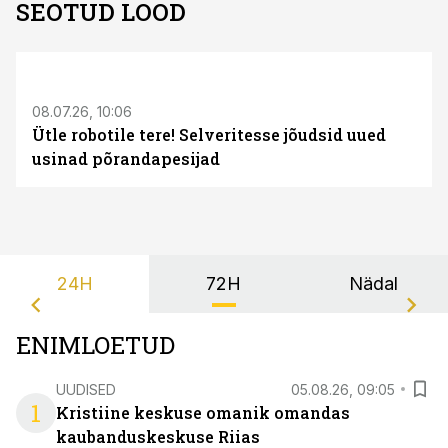
SEOTUD LOOD
ST
08.07.26, 10:06
Ütle robotile tere! Selveritesse jõudsid uued
usinad põrandapesijad
24H
72H
Nädal
ENIMLOETUD
UUDISED
05.08.26, 09:05
1
Kristiine keskuse omanik omandas
kaubanduskeskuse Riias