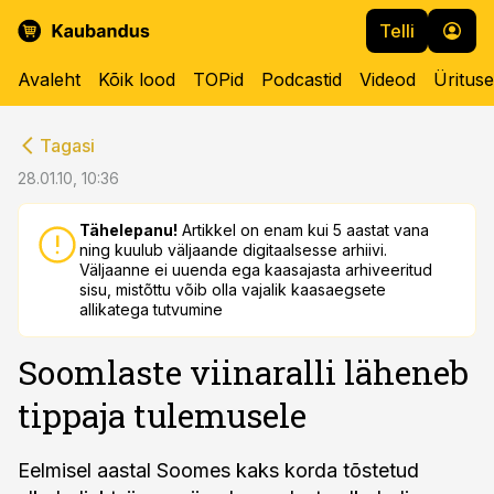
Telli
Avaleht
Kõik lood
TOPid
Podcastid
Videod
Üritus
cebook
cebook
Tagasi
Twitter)
Twitter)
28.01.10, 10:36
kedIn
kedIn
Tähelepanu!
Artikkel on enam kui 5 aastat vana
ning kuulub väljaande digitaalsesse arhiivi.
ail
ail
Väljaanne ei uuenda ega kaasajasta arhiveeritud
sisu, mistõttu võib olla vajalik kaasaegsete
k
k
allikatega tutvumine
Soomlaste viinaralli läheneb
tippaja tulemusele
Eelmisel aastal Soomes kaks korda tõstetud