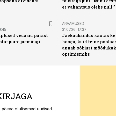
opsaka dividendi
taustaga juhi. “Minu ees
et vakantsus oleks null!”
ARVAMUSED
9:45
31.07.26, 17:37
plused vedasid pärast
Jaekaubandus kaotas ke
stat juuni jaemüügi
hoogu, kuid teine poolaa
annab põhjust mõõduka
optimismiks
KIRJAGA
ti päeva olulisemad uudised.