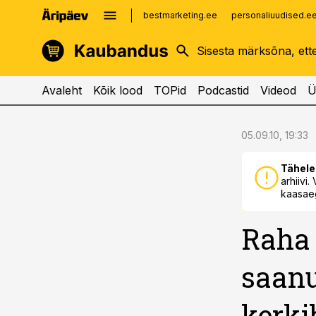
bestmarketing.ee
personaliuudised.e
kinnisvarauudised.ee
imelineajalugu.ee
logistikauudised.ee
imelineteadus.ee
Avaleht
Kõik lood
TOPid
Podcastid
Videod
Ü
cebook
cebook
05.09.10, 19:33
Twitter)
Twitter)
Tähele
kedIn
kedIn
arhiivi
kaasaeg
ail
ail
Raha 
k
k
saanu
kerki