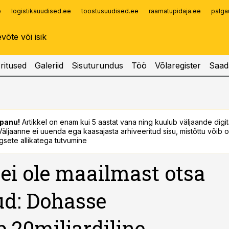
e
logistikauudised.ee
toostusuudised.ee
raamatupidaja.ee
palga
Infopank
Radar
ritused
Galeriid
Sisuturundus
Töö
Võlaregister
Saad
panu!
Artikkel on enam kui 5 aastat vana ning kuulub väljaande digi
. Väljaanne ei uuenda ega kaasajasta arhiveeritud sisu, mistõttu võib ol
sete allikatega tutvumine
ei ole maailmast otsa
d: Dohasse
b 20miljardiline