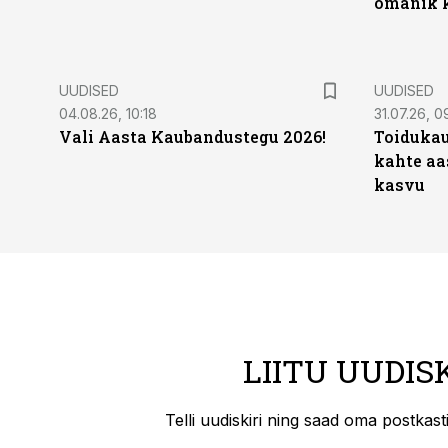
omanik k
UUDISED
UUDISED
04.08.26, 10:18
31.07.26, 0
Vali Aasta Kaubandustegu 2026!
Toidukau
kahte aa
kasvu
LIITU UUDIS
Telli uudiskiri ning saad oma postkas