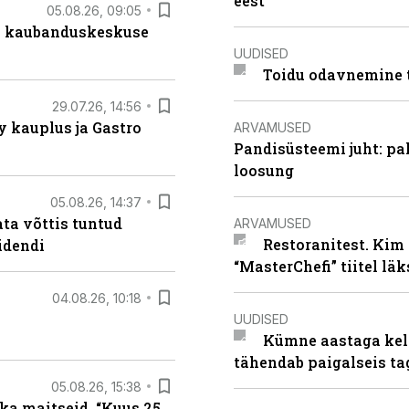
eest
05.08.26, 09:05
s kaubanduskeskuse
UUDISED
Toidu odavnemine 
29.07.26, 14:56
 kauplus ja Gastro
ARVAMUSED
Pandisüsteemi juht: pak
loosung
05.08.26, 14:37
ta võttis tuntud
ARVAMUSED
Restoranitest. Kim 
idendi
“MasterChefi” tiitel lä
04.08.26, 10:18
UUDISED
Kümne aastaga keln
tähendab paigalseis t
05.08.26, 15:38
ka maitseid. “Kuus 25