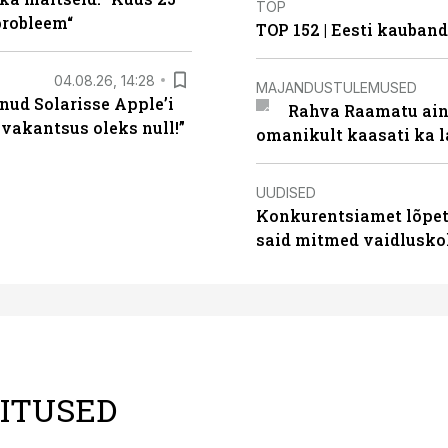
TOP
probleem“
TOP 152 | Eesti kauba
04.08.26, 14:28
MAJANDUSTULEMUSED
nud Solarisse Apple’i
Rahva Raamatu ains
 vakantsus oleks null!”
omanikult kaasati ka 
UUDISED
Konkurentsiamet lõpeta
said mitmed vaidlusk
LITUSED