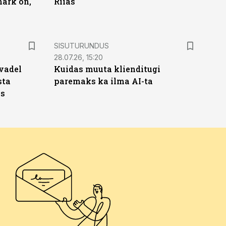
märk on,
Riias
ST
SISUTURUNDUS
28.07.26, 15:20
vadel
Kuidas muuta klienditugi
sta
paremaks ka ilma AI-ta
ks