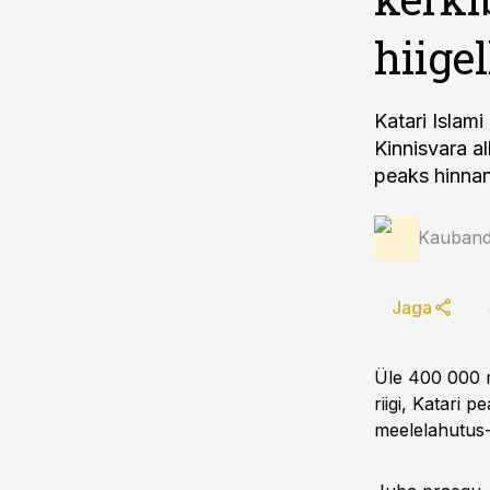
hiige
Katari Islami
Kinnisvara al
peaks hinnan
Kauband
Jaga
Üle 400 000 
riigi, Katari 
meelelahutus-