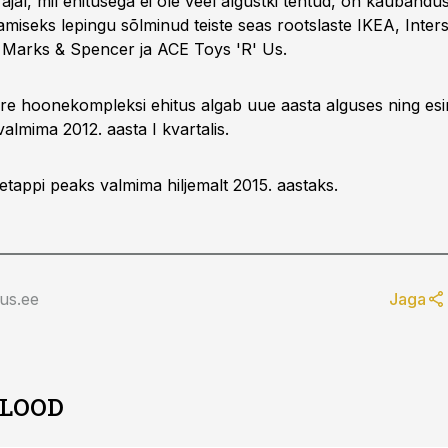
ajal, mil ehitusega ei ole veel algustki tehtud, on kauband
miseks lepingu sõlminud teiste seas rootslaste IKEA, Intersp
 Marks & Spencer ja ACE Toys 'R' Us.
re hoonekompleksi ehitus algab uue aasta alguses ning es
valmima 2012. aasta I kvartalis.
etappi peaks valmima hiljemalt 2015. aastaks.
us.ee
Jaga
 LOOD