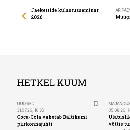
Jaekettide külastusseminar
ÄRIPÄE
Müügi
2026
HETKEL KUUM
UUDISED
MAJANDU
31.07.26, 10:35
05.08.26, 1
Coca-Cola vahetab Baltikumi
Ulatusli
piirkonnajuhti
võttis t