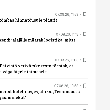
07.08.26, 11:58
tõmbas hinnatõusule pidurit
07.08.26, 11:18
endi jalajälje määrab logistika, mitte
07.08.26, 11:06
Päivistö verivärske resto tõestab, et
ks väga õigele inimesele
07.08.26, 10:58
erist hotelli tegevjuhiks. „Teeninduses
agasiminekut“