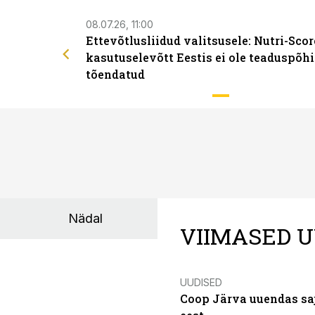
08.07.26, 11:00
Ettevõtlusliidud valitsusele: Nutri-Scor
kasutuselevõtt Eestis ei ole teaduspõhi
tõendatud
Nädal
VIIMASED U
UUDISED
Coop Järva uuendas s