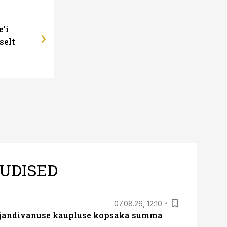
e'i
selt
UDISED
07.08.26, 12:10
ajandivanuse kaupluse kopsaka summa