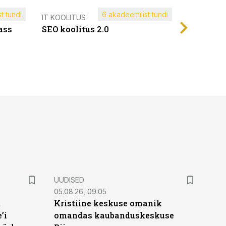
t tundi
6 akadeemilist tundi
Müügijuh
IT KOOLITUS
ass
SEO koolitus 2.0
UUDISED
05.08.26, 09:05
t
Kristiine keskuse omanik
’i
omandas kaubanduskeskuse