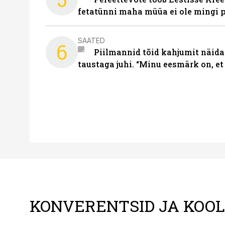
fetatünni maha müüa ei ole mingi 
SAATED
6
Piilmannid tõid kahjumit näida
taustaga juhi. “Minu eesmärk on, et
KONVERENTSID JA KOO