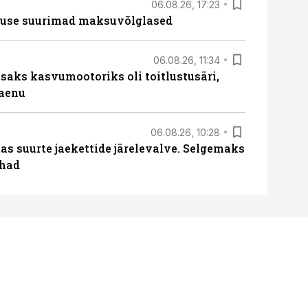
06.08.26, 17:23
nduse suurimad maksuvõlglased
06.08.26, 11:34
aks kasvumootoriks oli toitlustusäri,
laenu
06.08.26, 10:28
s suurte jaekettide järelevalve. Selgemaks
ohad