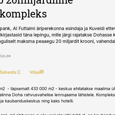
lkompleks
 pank, Al Futtaimi äriperekonna esindaja ja Kuveidi ett
lkirjastasid täna lepingu, mille järgi rajatakse Dohasse
guliselt maksma peaaegu 20 miljardit krooni, vahend
us.ee
Salvesta
Vihja
m2 - täpsemalt 433 000 m2 - keskus ehitatakse maailma ü
pealinna Doha rahvusvahelise lennujaama lähistele. Kompleks
ja kaubanduskeskus ning kaks hotelli.