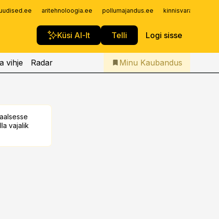
Iseteenindus
uudised.ee
aritehnoloogia.ee
pollumajandus.ee
kinnisvarauudised.
Telli Kaubandus
Küsi AI-lt
Telli
Logi sisse
a vihje
Radar
Minu Kaubandus
taalsesse
la vajalik