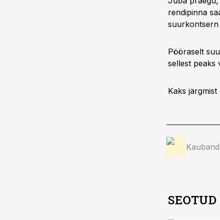
Juba praegu, 
rendipinna saa
suurkontsern
Pööraselt suu
sellest peaks 
Kaks järgmist 
Kauband
SEOTUD