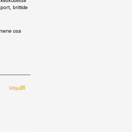
uskeskusesse
ort, brittide
imene osa
Vihja