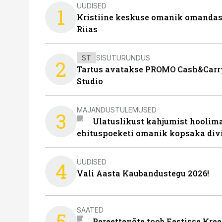
UUDISED
1
Kristiine keskuse omanik omanda
Riias
ST
SISUTURUNDUS
2
Tartus avatakse PROMO Cash&Carry
Studio
MAJANDUSTULEMUSED
3
Ulatuslikust kahjumist hoolima
ehituspoeketi omanik kopsaka div
UUDISED
4
Vali Aasta Kaubandustegu 2026!
SAATED
5
Pereettevõte toob Eestisse Kree