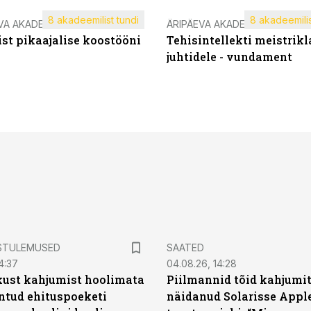
8 akadeemilist tundi
8 akadeemilis
VA AKADEEMIA
ÄRIPÄEVA AKADEEMIA
st pikaajalise koostööni
Tehisintellekti meistrikl
juhtidele - vundament
STULEMUSED
SAATED
4:37
04.08.26, 14:28
kust kahjumist hoolimata
Piilmannid tõid kahjumi
untud ehituspoeketi
näidanud Solarisse Apple