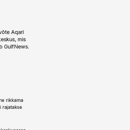
evõte Aqari
 keskus, mis
ab GulfNews.
he rikkama
i rajatakse