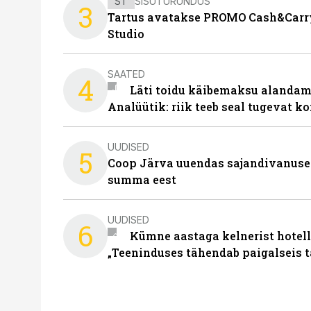
ST
SISUTURUNDUS
3
Tartus avatakse PROMO Cash&Carry
Studio
SAATED
4
Läti toidu käibemaksu alandami
Analüütik: riik teeb seal tugevat ko
UUDISED
5
Coop Järva uuendas sajandivanuse
summa eest
UUDISED
6
Kümne aastaga kelnerist hotell
„Teeninduses tähendab paigalseis 