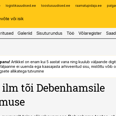
e
logistikauudised.ee
toostusuudised.ee
raamatupidaja.ee
palga
Infopank
Radar
ritused
Galeriid
Sisuturundus
Töö
Võlaregister
Saad
panu!
Artikkel on enam kui 5 aastat vana ning kuulub väljaande digi
. Väljaanne ei uuenda ega kaasajasta arhiveeritud sisu, mistõttu võib ol
sete allikatega tutvumine
ilm tõi Debenhamsile
umuse