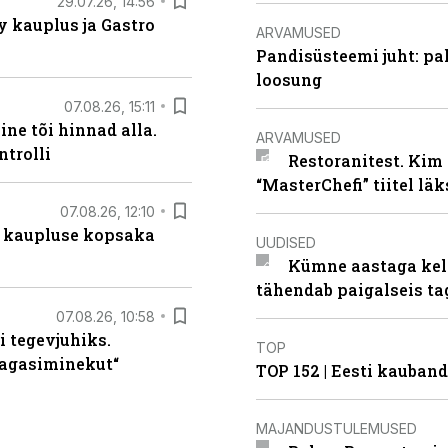
29.07.26, 14:56
 kauplus ja Gastro
ARVAMUSED
Pandisüsteemi juht: pak
loosung
07.08.26, 15:11
ne tõi hinnad alla.
ARVAMUSED
ntrolli
Restoranitest. Kim 
“MasterChefi” tiitel lä
07.08.26, 12:10
 kaupluse kopsaka
UUDISED
Kümne aastaga keln
tähendab paigalseis t
07.08.26, 10:58
i tegevjuhiks.
TOP
tagasiminekut“
TOP 152 | Eesti kauba
MAJANDUSTULEMUSED