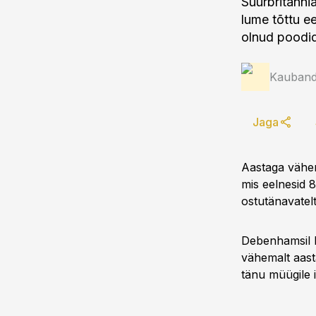
Suurbritanni
lume tõttu e
olnud poodi
Kauband
Jaga
Aastaga vähe
mis eelnesid 8
ostutänavatel
Debenhamsil l
vähemalt aast
tänu müügile i