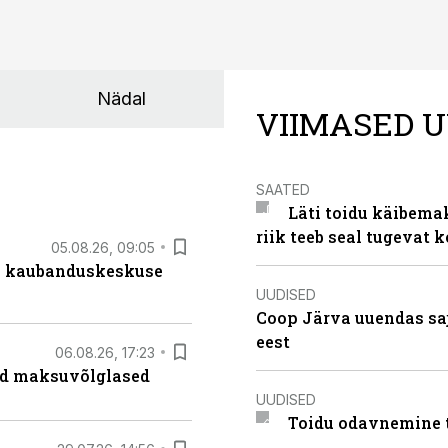
Nädal
VIIMASED U
SAATED
Läti toidu käibema
riik teeb seal tugevat k
05.08.26, 09:05
s kaubanduskeskuse
UUDISED
Coop Järva uuendas s
eest
06.08.26, 17:23
ad maksuvõlglased
UUDISED
Toidu odavnemine 