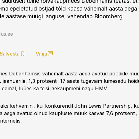
a suuruselt teine rõivakaupmees Debenhams teatas, et 
emalepeletatud ostjad tõid kaasa vähemalt aasta aega
de aastase müügi languse, vahendab Bloomberg.
us.ee
Salvesta
Vihja
nes Debenhamsis vähemalt aasta aega avatud poodide müük
. jaanuarile, 1,3 protsenti. 17 aasta tugevaim lumesadu hoidu
t eemal, lüües ka teisi jaekaupmehi nagu HMV.
äks kehvemini, kui konkurendil John Lewis Partnership, ku
a aega avatud olnud kaupluste müük kasvas 7,6 protsenti, 
nternetis.