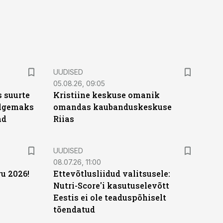
UUDISED
05.08.26, 09:05
 suurte
Kristiine keskuse omanik
Selgemaks
omandas kaubanduskeskuse
ad
Riias
UUDISED
08.07.26, 11:00
u 2026!
Ettevõtlusliidud valitsusele:
Nutri-Score'i kasutuselevõtt
Eestis ei ole teaduspõhiselt
tõendatud