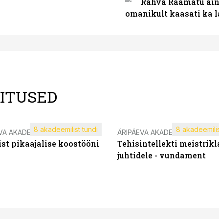
Rahva Raamatu ains
omanikult kaasati ka 
LITUSED
8 akadeemilist tundi
8 akadeemilis
VA AKADEEMIA
ÄRIPÄEVA AKADEEMIA
st pikaajalise koostööni
Tehisintellekti meistrikl
juhtidele - vundament