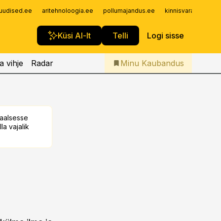
Iseteenindus
uudised.ee
aritehnoloogia.ee
pollumajandus.ee
kinnisvarauudised.
Telli Kaubandus
Küsi AI-lt
Telli
Logi sisse
a vihje
Radar
Minu Kaubandus
taalsesse
la vajalik