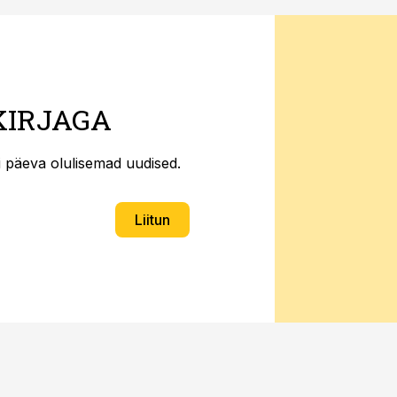
KIRJAGA
ti päeva olulisemad uudised.
Liitun