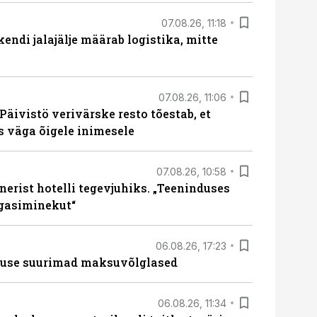
07.08.26, 11:18
endi jalajälje määrab logistika, mitte
07.08.26, 11:06
Päivistö verivärske resto tõestab, et
ks väga õigele inimesele
07.08.26, 10:58
erist hotelli tegevjuhiks. „Teeninduses
agasiminekut“
06.08.26, 17:23
nduse suurimad maksuvõlglased
06.08.26, 11:34