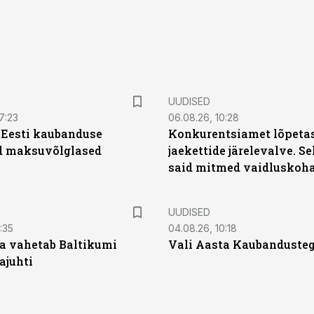
UUDISED
7:23
06.08.26, 10:28
| Eesti kaubanduse
Konkurentsiamet lõpetas
d maksuvõlglased
jaekettide järelevalve. 
said mitmed vaidluskoh
UUDISED
:35
04.08.26, 10:18
a vahetab Baltikumi
Vali Aasta Kaubandusteg
ajuhti