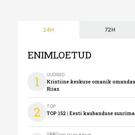
24H
72H
ENIMLOETUD
UUDISED
1
Kristiine keskuse omanik omanda
Riias
TOP
2
TOP 152 | Eesti kaubanduse suurim