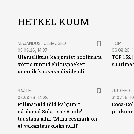
HETKEL KUUM
MAJANDUSTULEMUSED
TOP
05.08.26, 14:37
06.08.26, 1
Ulatuslikust kahjumist hoolimata
TOP 152 
võttis tuntud ehituspoeketi
suurima
omanik kopsaka dividendi
SAATED
UUDISED
04.08.26, 14:28
31.07.26, 10
Piilmannid tõid kahjumit
Coca-Col
näidanud Solarisse Apple’i
piirkonn
taustaga juhi. “Minu eesmärk on,
et vakantsus oleks null!”