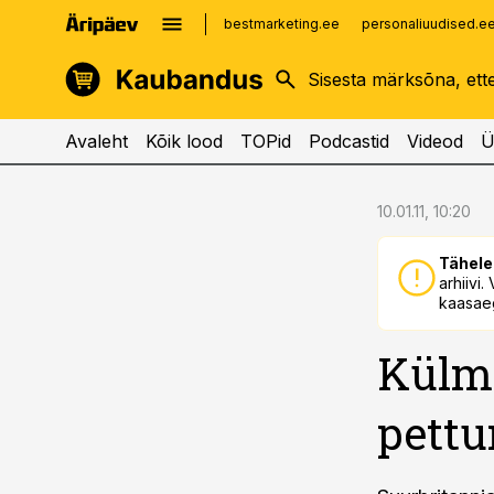
bestmarketing.ee
personaliuudised.e
kinnisvarauudised.ee
imelineajalugu.ee
logistikauudised.ee
imelineteadus.ee
Avaleht
Kõik lood
TOPid
Podcastid
Videod
Ü
cebook
cebook
10.01.11, 10:20
Twitter)
Twitter)
Tähele
kedIn
kedIn
arhiivi
kaasaeg
ail
ail
Külm 
k
k
pett