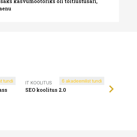
aks kasvumootoriks oli toitlustusäri,
laenu
t tundi
6 akadeemilist tundi
Müügijuh
IT KOOLITUS
ass
SEO koolitus 2.0