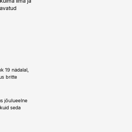
külma ilma ja
 avatud
 19 nädalal,
s britte
s jõulueelne
kuid seda