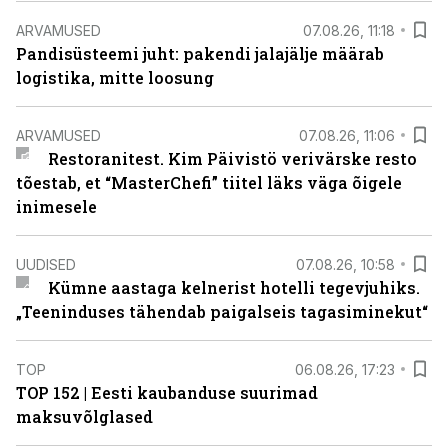
ARVAMUSED
07.08.26, 11:18
Pandisüsteemi juht: pakendi jalajälje määrab
logistika, mitte loosung
ARVAMUSED
07.08.26, 11:06
Restoranitest. Kim Päivistö verivärske resto
tõestab, et “MasterChefi” tiitel läks väga õigele
inimesele
UUDISED
07.08.26, 10:58
Kümne aastaga kelnerist hotelli tegevjuhiks.
„Teeninduses tähendab paigalseis tagasiminekut“
TOP
06.08.26, 17:23
TOP 152 | Eesti kaubanduse suurimad
maksuvõlglased