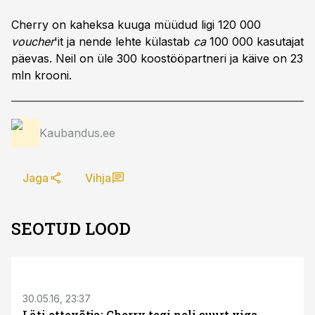
Cherry on kaheksa kuuga müüdud ligi 120 000
voucher
'it ja nende lehte külastab
ca
100 000 kasutajat
päevas. Neil on üle 300 koostööpartneri ja käive on 23
mln krooni.
Kaubandus.ee
Jaga
Vihja
SEOTUD LOOD
30.05.16, 23:37
Läti ettevõtja: Cherry tegi neli suurt viga