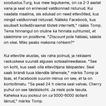
soodustus.Turg, kus meie tegutseme, on ca 2-3 aastat
vana ja seal on erinevad valdkonnad ristunud. Kui
vaadata maailma, siis edukad on need ettevõtted, kus
mingid valdkonnad ristuvad. Näiteks Facebook, kus
sisuliselt kolledžiraamat tõsteti internetti," rääkis Tomp.
Tema hinnangul on oluline ka hinnata suhtumist, et
säästmine on positiivne. "
Discount
pole häbiasi, säästa
on okei. Miks peaks maksma rohkem?"
Kui ettevõte alustas, siis raha polnud, ja reklaami
raskuskese suunati alguses sotsiaalmeediasse. "See
on koht, kus saab olla ettevõtjana läbipaistev. Seal
saab brändi tuua kliendile lähemale," märkis Tomp ja
lisas, et Facebooki suurim miinus on see, et ta on
kontollimatu. "Sa pead 24 h olema seal valvas. Cherry
puhul on see täistöökoht. Ja miski pole tasuta.
Kaheksa kuu jooksul on
ca
5000-6000 dollarit
läinud," märkis Tomp.