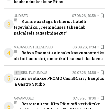
kaubanduskeskuse Riias
UUDISED
07.08.26, 10:58
Kümne aastaga kelnerist hotelli
3
tegevjuhiks. „Teeninduses tähendab
paigalseis tagasiminekut“
MAJANDUSTULEMUSED
06.08.26, 11:34
4
Rahva Raamatu ainsaks kasvumootoriks
oli toitlustusäri, omanikult kaasati ka laenu
SISUTURUNDUS
29.07.26, 14:56
ST
5
Tartus avatakse PROMO Cash&Carry kauplus
ja Gastro Studio
ARVAMUSED
07.08.26, 11:06
Restoranitest. Kim Päivistö verivärske
6