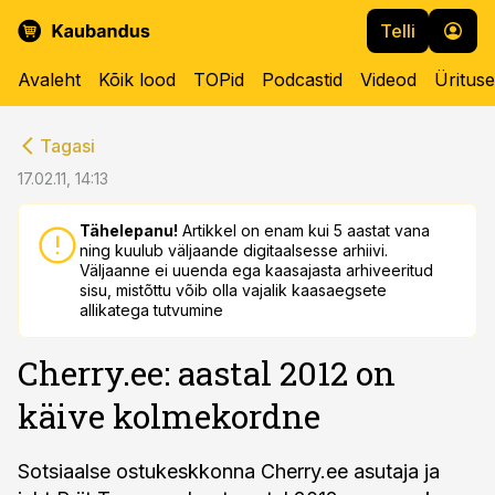
Telli
Avaleht
Kõik lood
TOPid
Podcastid
Videod
Üritus
cebook
cebook
Tagasi
Twitter)
Twitter)
17.02.11, 14:13
kedIn
kedIn
Tähelepanu!
Artikkel on enam kui 5 aastat vana
ning kuulub väljaande digitaalsesse arhiivi.
ail
ail
Väljaanne ei uuenda ega kaasajasta arhiveeritud
sisu, mistõttu võib olla vajalik kaasaegsete
k
k
allikatega tutvumine
Cherry.ee: aastal 2012 on
käive kolmekordne
Sotsiaalse ostukeskkonna Cherry.ee asutaja ja