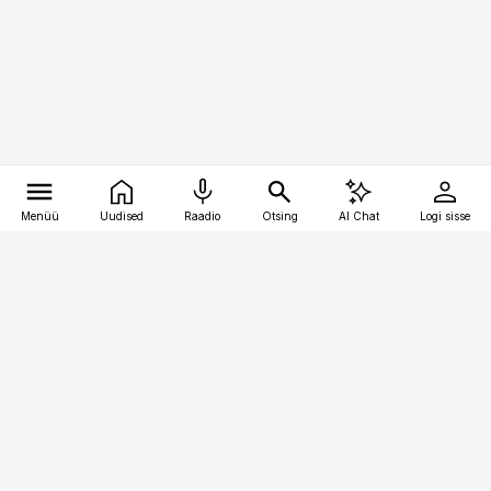
Menüü
Uudised
Raadio
Otsing
AI Chat
Logi sisse
Vana-Lõuna 39/1, 19094 Tallinn
(+372) 667 0111
kaubandus@kaubandus.ee
Telli
Reklaam
Firmast