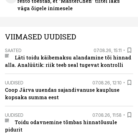
resto tõestab, et “MasterChefi” tiitel läks
väga õigele inimesele
VIIMASED UUDISED
SAATED
07.08.26, 15:11
Läti toidu käibemaksu alandamine tõi hinnad
alla. Analüütik: riik teeb seal tugevat kontrolli
UUDISED
07.08.26, 12:10
Coop Järva uuendas sajandivanuse kaupluse
kopsaka summa eest
UUDISED
07.08.26, 11:58
Toidu odavnemine tõmbas hinnatõusule
pidurit