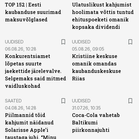
TOP 152 | Eesti
Ulatuslikust kahjumist
kaubanduse suurimad
hoolimata võttis tuntud
maksuvõlglased
ehituspoeketi omanik
kopsaka dividendi
UUDISED
UUDISED
06.08.26, 10:28
05.08.26, 09:05
Konkurentsiamet
Kristiine keskuse
lõpetas suurte
omanik omandas
jaekettide järelevalve.
kaubanduskeskuse
Selgemaks said mitmed
Riias
vaidluskohad
SAATED
UUDISED
04.08.26, 14:28
31.07.26, 10:35
Piilmannid tõid
Coca-Cola vahetab
kahjumit näidanud
Baltikumi
Solarisse Apple’i
piirkonnajuhti
taustaga juhi. “Minu