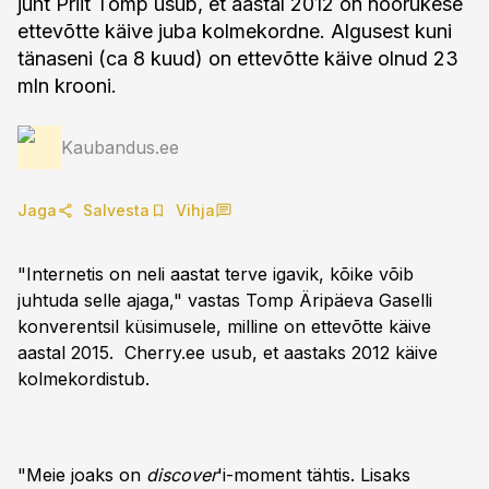
juht Priit Tomp usub, et aastal 2012 on noorukese
ettevõtte käive juba kolmekordne. Algusest kuni
tänaseni (ca 8 kuud) on ettevõtte käive olnud 23
mln krooni.
Kaubandus.ee
Jaga
Salvesta
Vihja
"Internetis on neli aastat terve igavik, kõike võib
juhtuda selle ajaga," vastas Tomp Äripäeva Gaselli
konverentsil küsimusele, milline on ettevõtte käive
aastal 2015. Cherry.ee usub, et aastaks 2012 käive
kolmekordistub.
"Meie joaks on
discover
'i-moment tähtis. Lisaks