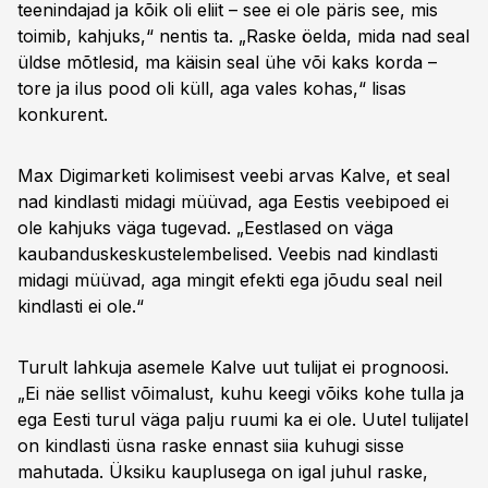
teenindajad ja kõik oli eliit – see ei ole päris see, mis
toimib, kahjuks,“ nentis ta. „Raske öelda, mida nad seal
üldse mõtlesid, ma käisin seal ühe või kaks korda –
tore ja ilus pood oli küll, aga vales kohas,“ lisas
konkurent.
Max Digimarketi kolimisest veebi arvas Kalve, et seal
nad kindlasti midagi müüvad, aga Eestis veebipoed ei
ole kahjuks väga tugevad. „Eestlased on väga
kaubanduskeskustelembelised. Veebis nad kindlasti
midagi müüvad, aga mingit efekti ega jõudu seal neil
kindlasti ei ole.“
Turult lahkuja asemele Kalve uut tulijat ei prognoosi.
„Ei näe sellist võimalust, kuhu keegi võiks kohe tulla ja
ega Eesti turul väga palju ruumi ka ei ole. Uutel tulijatel
on kindlasti üsna raske ennast siia kuhugi sisse
mahutada. Üksiku kauplusega on igal juhul raske,