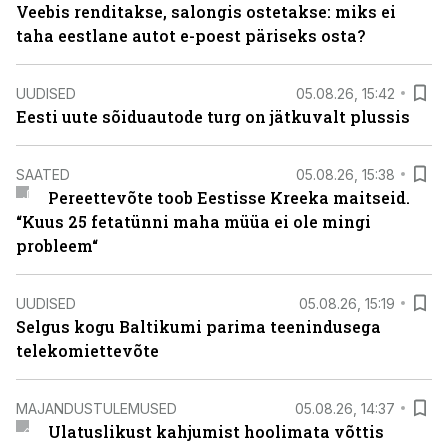
Veebis renditakse, salongis ostetakse: miks ei
taha eestlane autot e-poest päriseks osta?
UUDISED
05.08.26, 15:42
Eesti uute sõiduautode turg on jätkuvalt plussis
SAATED
05.08.26, 15:38
Pereettevõte toob Eestisse Kreeka maitseid.
“Kuus 25 fetatünni maha müüa ei ole mingi
probleem“
UUDISED
05.08.26, 15:19
Selgus kogu Baltikumi parima teenindusega
telekomiettevõte
MAJANDUSTULEMUSED
05.08.26, 14:37
Ulatuslikust kahjumist hoolimata võttis