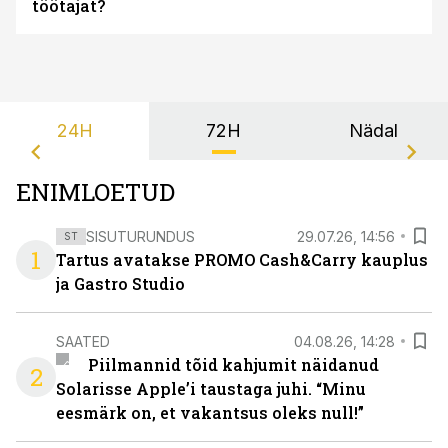
töötajat?
24H
72H
Nädal
ENIMLOETUD
SISUTURUNDUS
29.07.26, 14:56
ST
1
Tartus avatakse PROMO Cash&Carry kauplus
ja Gastro Studio
SAATED
04.08.26, 14:28
Piilmannid tõid kahjumit näidanud
2
Solarisse Apple’i taustaga juhi. “Minu
eesmärk on, et vakantsus oleks null!”