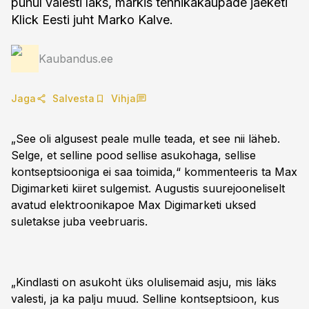
puhul valesti läks, märkis tehnikakaupade jaeketi
Klick Eesti juht Marko Kalve.
Kaubandus.ee
Jaga
Salvesta
Vihja
„See oli algusest peale mulle teada, et see nii läheb.
Selge, et selline pood sellise asukohaga, sellise
kontseptsiooniga ei saa toimida,“ kommenteeris ta Max
Digimarketi kiiret sulgemist. Augustis suurejooneliselt
avatud elektroonikapoe Max Digimarketi uksed
suletakse juba veebruaris.
„Kindlasti on asukoht üks olulisemaid asju, mis läks
valesti, ja ka palju muud. Selline kontseptsioon, kus