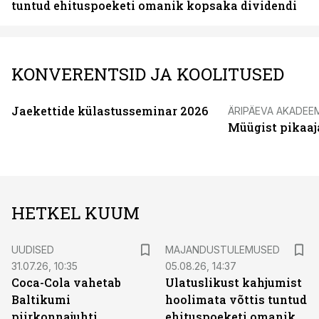
tuntud ehituspoeketi omanik kopsaka dividendi
KONVERENTSID JA KOOLITUSED
Jaekettide külastusseminar 2026
ÄRIPÄEVA AKADEE
Müügist pikaaj
HETKEL KUUM
UUDISED
MAJANDUSTULEMUSED
31.07.26, 10:35
05.08.26, 14:37
Coca-Cola vahetab
Ulatuslikust kahjumist
Baltikumi
hoolimata võttis tuntud
piirkonnajuhti
ehituspoeketi omanik