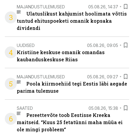
MAJANDUSTULEMUSED
05.08.26, 14:37
Ulatuslikust kahjumist hoolimata võttis
3
tuntud ehituspoeketi omanik kopsaka
dividendi
UUDISED
05.08.26, 09:05
4
Kristiine keskuse omanik omandas
kaubanduskeskuse Riias
MAJANDUSTULEMUSED
05.08.26, 09:27
5
Poola kiirmoehiid tegi Eestis läbi aegade
parima tulemuse
SAATED
05.08.26, 15:38
Pereettevõte toob Eestisse Kreeka
6
maitseid. “Kuus 25 fetatünni maha müüa ei
ole mingi probleem“