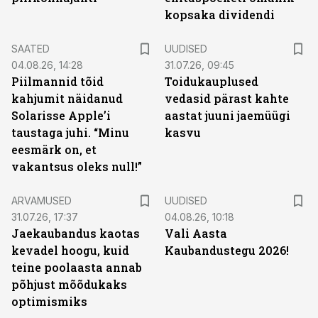
kopsaka dividendi
SAATED
UUDISED
04.08.26, 14:28
31.07.26, 09:45
Piilmannid tõid
Toidukauplused
kahjumit näidanud
vedasid pärast kahte
Solarisse Apple’i
aastat juuni jaemüügi
taustaga juhi. “Minu
kasvu
eesmärk on, et
vakantsus oleks null!”
ARVAMUSED
UUDISED
31.07.26, 17:37
04.08.26, 10:18
Jaekaubandus kaotas
Vali Aasta
kevadel hoogu, kuid
Kaubandustegu 2026!
teine poolaasta annab
põhjust mõõdukaks
optimismiks