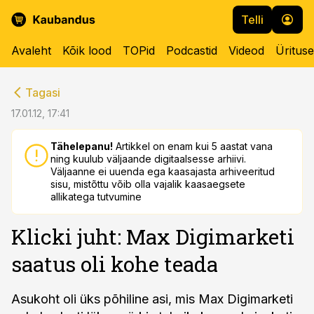
Telli
Avaleht
Kõik lood
TOPid
Podcastid
Videod
Üritus
cebook
cebook
Tagasi
Twitter)
Twitter)
17.01.12, 17:41
kedIn
kedIn
Tähelepanu!
Artikkel on enam kui 5 aastat vana
ning kuulub väljaande digitaalsesse arhiivi.
ail
ail
Väljaanne ei uuenda ega kaasajasta arhiveeritud
sisu, mistõttu võib olla vajalik kaasaegsete
k
k
allikatega tutvumine
Klicki juht: Max Digimarketi
saatus oli kohe teada
Asukoht oli üks põhiline asi, mis Max Digimarketi