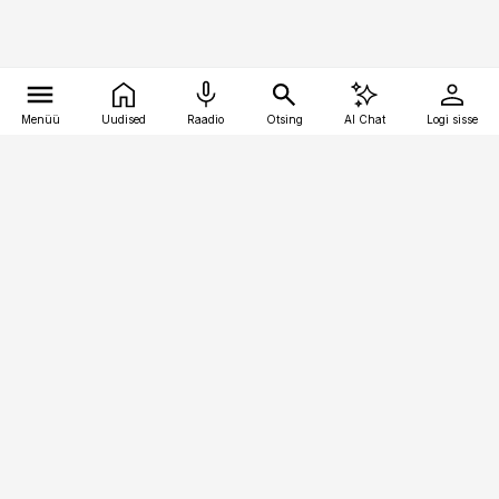
Menüü
Uudised
Raadio
Otsing
AI Chat
Logi sisse
Vana-Lõuna 39/1, 19094 Tallinn
(+372) 667 0111
kaubandus@kaubandus.ee
Telli
Reklaam
Firmast
Sisu kasutamisõigused
Ajakirjaniku
eetikakoodeks
Üldtingimused
Privaatsustingimused