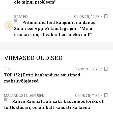
ole mingi probleem“
SAATED
04.08.26, 14:28
Piilmannid tõid kahjumit näidanud
6
Solarisse Apple’i taustaga juhi. “Minu
eesmärk on, et vakantsus oleks null!”
VIIMASED UUDISED
TOP
06.08.26, 17:23
TOP 152 | Eesti kaubanduse suurimad
maksuvõlglased
MAJANDUSTULEMUSED
06.08.26, 11:34
Rahva Raamatu ainsaks kasvumootoriks oli
toitlustusäri, omanikult kaasati ka laenu