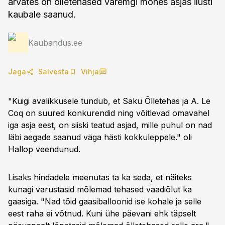
arvates on õlletehased varemgi mõnes asjas ilusti
kaubale saanud.
Kaubandus.ee
Jaga
Salvesta
Vihja
"Kuigi avalikkusele tundub, et Saku Õlletehas ja A. Le
Coq on suured konkurendid ning võitlevad omavahel
iga asja eest, on siiski teatud asjad, mille puhul on nad
läbi aegade saanud väga hästi kokkuleppele." oli
Hallop veendunud.
Lisaks hindadele meenutas ta ka seda, et näiteks
kunagi varustasid mõlemad tehased vaadiõlut ka
gaasiga. "Nad tõid gaasiballoonid ise kohale ja selle
eest raha ei võtnud. Kuni ühe päevani ehk täpselt