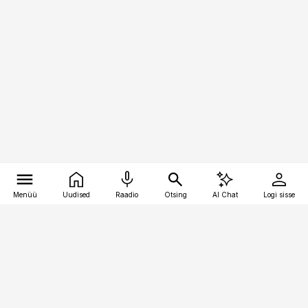
Menüü
Uudised
Raadio
Otsing
AI Chat
Logi sisse
Vana-Lõuna 39/1, 19094 Tallinn
(+372) 667 0111
kaubandus@kaubandus.ee