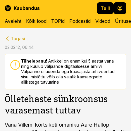
Telli
Avaleht
Kõik lood
TOPid
Podcastid
Videod
Üritus
cebook
cebook
Tagasi
Twitter)
Twitter)
02.02.12, 06:44
kedIn
kedIn
Tähelepanu!
Artikkel on enam kui 5 aastat vana
ning kuulub väljaande digitaalsesse arhiivi.
ail
ail
Väljaanne ei uuenda ega kaasajasta arhiveeritud
sisu, mistõttu võib olla vajalik kaasaegsete
k
k
allikatega tutvumine
Õlletehaste sünkroonsus
varasemast tuttav
Vana Villemi kõrtsiketi omaniku Aare Hallopi