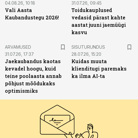
04.08.26, 10:18
31.07.26, 09:45
Vali Aasta
Toidukauplused
Kaubandustegu 2026!
vedasid pärast kahte
aastat juuni jaemüügi
kasvu
ST
ARVAMUSED
SISUTURUNDUS
31.07.26, 17:37
28.07.26, 15:20
Jaekaubandus kaotas
Kuidas muuta
kevadel hoogu, kuid
klienditugi paremaks
teine poolaasta annab
ka ilma AI-ta
põhjust mõõdukaks
optimismiks