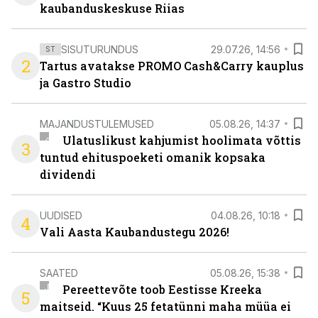
kaubanduskeskuse Riias
SISUTURUNDUS
29.07.26, 14:56
ST
2
Tartus avatakse PROMO Cash&Carry kauplus
ja Gastro Studio
MAJANDUSTULEMUSED
05.08.26, 14:37
Ulatuslikust kahjumist hoolimata võttis
3
tuntud ehituspoeketi omanik kopsaka
dividendi
UUDISED
04.08.26, 10:18
4
Vali Aasta Kaubandustegu 2026!
SAATED
05.08.26, 15:38
Pereettevõte toob Eestisse Kreeka
5
maitseid. “Kuus 25 fetatünni maha müüa ei