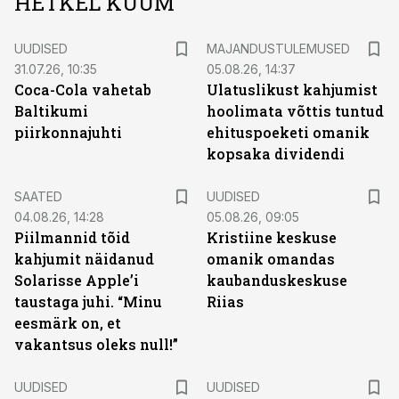
HETKEL KUUM
UUDISED
MAJANDUSTULEMUSED
31.07.26, 10:35
05.08.26, 14:37
Coca-Cola vahetab
Ulatuslikust kahjumist
Baltikumi
hoolimata võttis tuntud
piirkonnajuhti
ehituspoeketi omanik
kopsaka dividendi
SAATED
UUDISED
04.08.26, 14:28
05.08.26, 09:05
Piilmannid tõid
Kristiine keskuse
kahjumit näidanud
omanik omandas
Solarisse Apple’i
kaubanduskeskuse
taustaga juhi. “Minu
Riias
eesmärk on, et
vakantsus oleks null!”
UUDISED
UUDISED