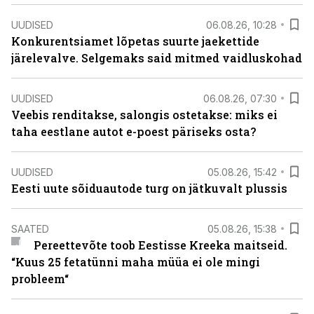
UUDISED
06.08.26, 10:28
Konkurentsiamet lõpetas suurte jaekettide
järelevalve. Selgemaks said mitmed vaidluskohad
UUDISED
06.08.26, 07:30
Veebis renditakse, salongis ostetakse: miks ei
taha eestlane autot e-poest päriseks osta?
UUDISED
05.08.26, 15:42
Eesti uute sõiduautode turg on jätkuvalt plussis
SAATED
05.08.26, 15:38
Pereettevõte toob Eestisse Kreeka maitseid.
“Kuus 25 fetatünni maha müüa ei ole mingi
probleem“