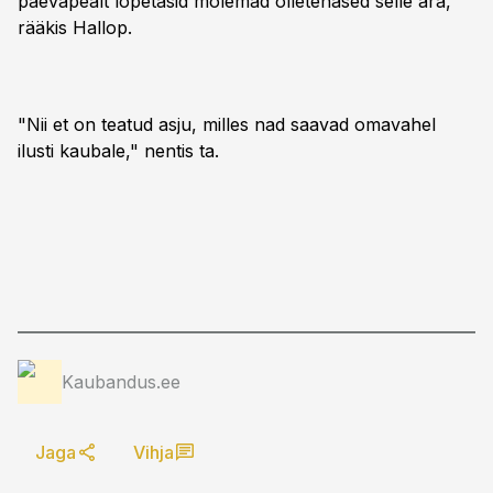
päevapealt lõpetasid mõlemad õlletehased selle ära,"
rääkis Hallop.
"Nii et on teatud asju, milles nad saavad omavahel
ilusti kaubale," nentis ta.
Kaubandus.ee
Jaga
Vihja