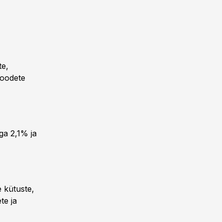
te,
ltoodete
ga 2,1% ja
 kütuste,
te ja