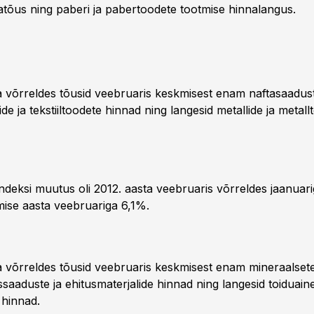
atõus ning paberi ja pabertoodete tootmise hinnalangus.
 võrreldes tõusid veebruaris keskmisest enam naftasaadus
ide ja tekstiiltoodete hinnad ning langesid metallide ja metal
ndeksi muutus oli 2012. aasta veebruaris võrreldes jaanuari
mise aasta veebruariga 6,1%.
 võrreldes tõusid veebruaris keskmisest enam mineraalsete
aaduste ja ehitusmaterjalide hinnad ning langesid toiduaine
e hinnad.