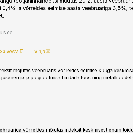
ngu tootjahinnaindeksi muutus 2012. aasta veebruaris
li 0,4% ja võrreldes eelmise aasta veebruariga 3,5%, t
t.
us.ee
Salvesta
Vihja
deksit mõjutas veebruaris võrreldes eelmise kuuga keskmi
ojusenergia ja joogitootmise hindade tõus ning metallitoodet
eebruariga võrreldes mõjutas indeksit keskmisest enam toid