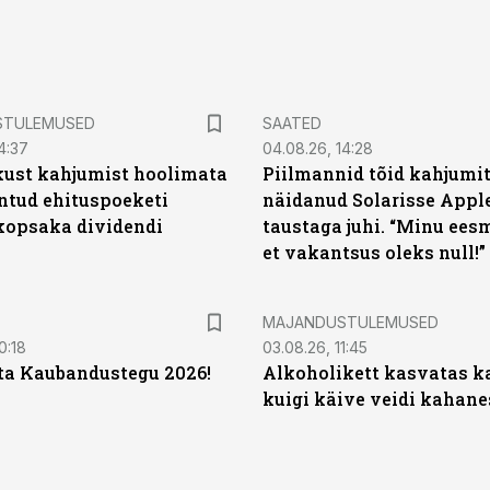
STULEMUSED
SAATED
4:37
04.08.26, 14:28
kust kahjumist hoolimata
Piilmannid tõid kahjumi
untud ehituspoeketi
näidanud Solarisse Apple
opsaka dividendi
taustaga juhi. “Minu ees
et vakantsus oleks null!”
MAJANDUSTULEMUSED
0:18
03.08.26, 11:45
ta Kaubandustegu 2026!
Alkoholikett kasvatas k
kuigi käive veidi kahane