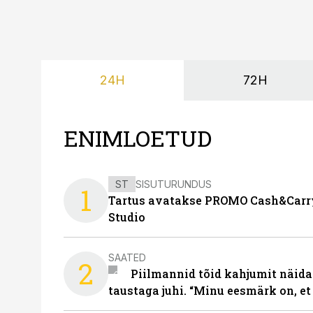
24H
72H
ENIMLOETUD
ST
SISUTURUNDUS
1
Tartus avatakse PROMO Cash&Carry
Studio
SAATED
2
Piilmannid tõid kahjumit näida
taustaga juhi. “Minu eesmärk on, et