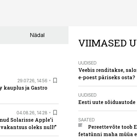
Nädal
VIIMASED U
UUDISED
Veebis renditakse, salo
e-poest päriseks osta?
29.07.26, 14:56
 kauplus ja Gastro
UUDISED
Eesti uute sõiduautode 
04.08.26, 14:28
nud Solarisse Apple’i
SAATED
Pereettevõte toob E
 vakantsus oleks null!”
fetatünni maha müüa ei