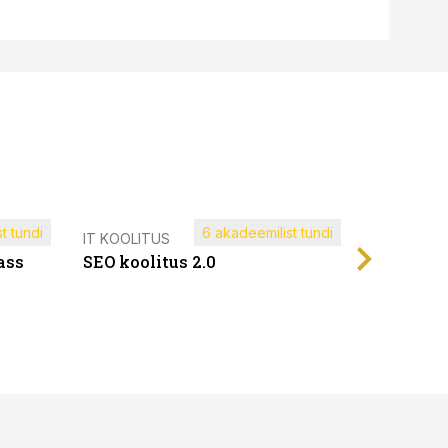
t tundi
6 akadeemilist tundi
Müügijuh
IT KOOLITUS
ass
SEO koolitus 2.0