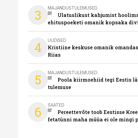
MAJANDUSTULEMUSED
3
Ulatuslikust kahjumist hoolima
ehituspoeketi omanik kopsaka div
UUDISED
4
Kristiine keskuse omanik omanda
Riias
MAJANDUSTULEMUSED
5
Poola kiirmoehiid tegi Eestis l
tulemuse
SAATED
6
Pereettevõte toob Eestisse Kree
fetatünni maha müüa ei ole mingi 