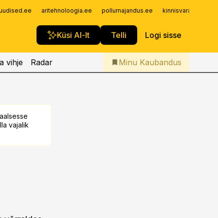
Iseteenindus
uudised.ee
aritehnoloogia.ee
pollumajandus.ee
kinnisvarauudised.
Telli Kaubandus
Küsi AI-lt
Telli
Logi sisse
a vihje
Radar
Minu Kaubandus
taalsesse
la vajalik