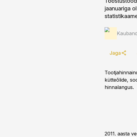
Tööstustooda
jaanuariga o
statistikaame
Kauband
Jaga
Tootjahinnain
kütteõlide, so
hinnalangus.
2011. aasta v