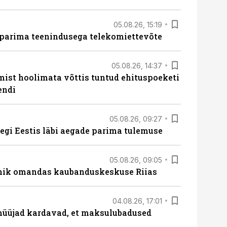
05.08.26, 15:19
 parima teenindusega telekomiettevõte
05.08.26, 14:37
mist hoolimata võttis tuntud ehituspoeketi
endi
05.08.26, 09:27
tegi Eestis läbi aegade parima tulemuse
05.08.26, 09:05
nik omandas kaubanduskeskuse Riias
04.08.26, 17:01
müüjad kardavad, et maksulubadused