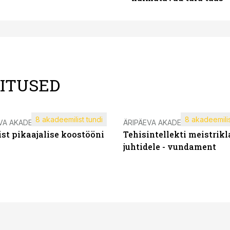
LITUSED
8 akadeemilist tundi
8 akadeemilis
VA AKADEEMIA
ÄRIPÄEVA AKADEEMIA
st pikaajalise koostööni
Tehisintellekti meistrikl
juhtidele - vundament