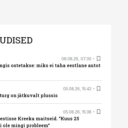
UDISED
06.08.26, 07:30
ngis ostetakse: miks ei taha eestlane autot
05.08.26, 15:42
turg on jätkuvalt plussis
05.08.26, 15:38
estisse Kreeka maitseid. “Kuus 25
 ole mingi probleem“