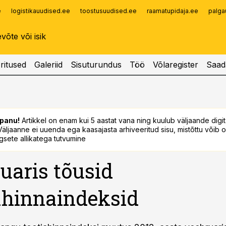
e
logistikauudised.ee
toostusuudised.ee
raamatupidaja.ee
palga
Infopank
Radar
ritused
Galeriid
Sisuturundus
Töö
Võlaregister
Saad
panu!
Artikkel on enam kui 5 aastat vana ning kuulub väljaande digi
. Väljaanne ei uuenda ega kaasajasta arhiveeritud sisu, mistõttu võib ol
sete allikatega tutvumine
uaris tõusid
ahinnaindeksid