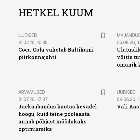
HETKEL KUUM
UUDISED
MAJANDU
31.07.26, 10:35
05.08.26, 1
Coca-Cola vahetab Baltikumi
Ulatusli
piirkonnajuhti
võttis t
omanik k
ARVAMUSED
UUDISED
31.07.26, 17:37
04.08.26, 1
Jaekaubandus kaotas kevadel
Vali Aas
hoogu, kuid teine poolaasta
annab põhjust mõõdukaks
optimismiks