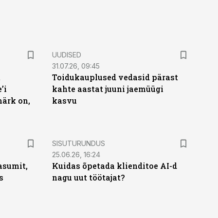
UUDISED
31.07.26, 09:45
t
Toidukauplused vedasid pärast
’i
kahte aastat juuni jaemüügi
märk on,
kasvu
ST
SISUTURUNDUS
25.06.26, 16:24
asumit,
Kuidas õpetada klienditoe AI-d
s
nagu uut töötajat?