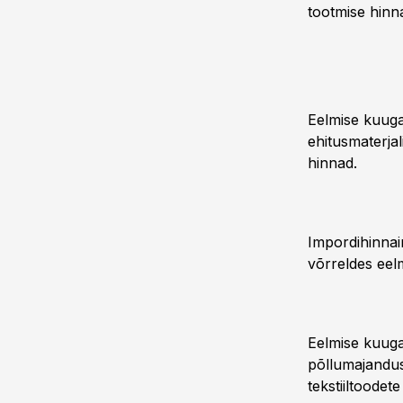
tootmise hinn
Eelmise kuuga
ehitusmaterjal
hinnad.
Impordihinnai
võrreldes eel
Eelmise kuuga
põllumajanduss
tekstiiltoodet