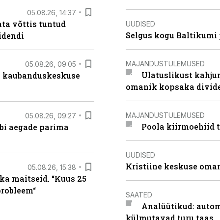
05.08.26, 14:37
ta võttis tuntud
UUDISED
Selgus kogu Baltikumi
idendi
MAJANDUSTULEMUSED
05.08.26, 09:05
Ulatuslikust kahju
s kaubanduskeskuse
omanik kopsaka divid
MAJANDUSTULEMUSED
05.08.26, 09:27
Poola kiirmoehiid 
äbi aegade parima
UUDISED
Kristiine keskuse oma
05.08.26, 15:38
ka maitseid. “Kuus 25
probleem“
SAATED
Analüütikud: auto
külmutavad turu taas