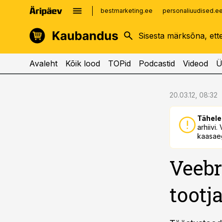
bestmarketing.ee
personaliuudised.e
kinnisvarauudised.ee
imelineajalugu.ee
logistikauudised.ee
imelineteadus.ee
Avaleht
Kõik lood
TOPid
Podcastid
Videod
Ü
cebook
cebook
20.03.12, 08:32
Twitter)
Twitter)
Tähele
kedIn
kedIn
arhiivi
kaasaeg
ail
ail
Veebr
k
k
tootj