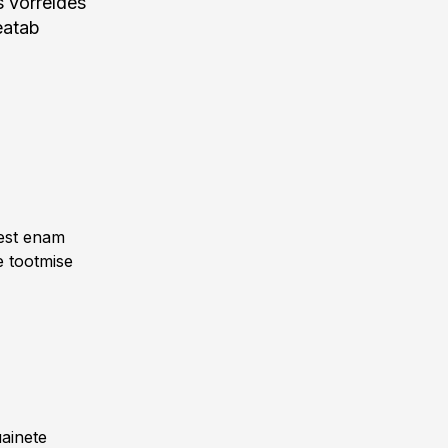
 võrreldes
eatab
sest enam
e tootmise
uainete