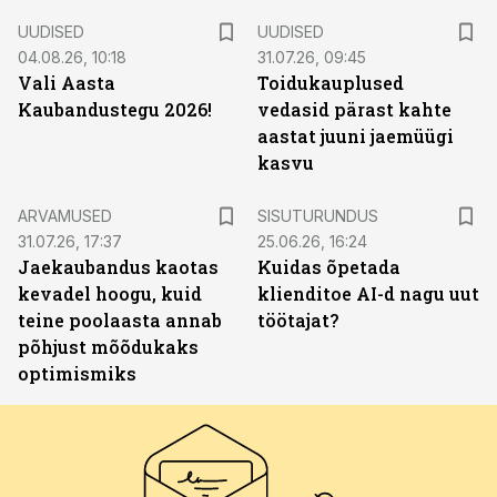
UUDISED
UUDISED
04.08.26, 10:18
31.07.26, 09:45
Vali Aasta
Toidukauplused
Kaubandustegu 2026!
vedasid pärast kahte
aastat juuni jaemüügi
kasvu
ST
ARVAMUSED
SISUTURUNDUS
31.07.26, 17:37
25.06.26, 16:24
Jaekaubandus kaotas
Kuidas õpetada
kevadel hoogu, kuid
klienditoe AI-d nagu uut
teine poolaasta annab
töötajat?
põhjust mõõdukaks
optimismiks