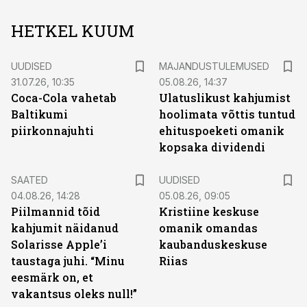
HETKEL KUUM
UUDISED
MAJANDUSTULEMUSED
31.07.26, 10:35
05.08.26, 14:37
Coca-Cola vahetab
Ulatuslikust kahjumist
Baltikumi
hoolimata võttis tuntud
piirkonnajuhti
ehituspoeketi omanik
kopsaka dividendi
SAATED
UUDISED
04.08.26, 14:28
05.08.26, 09:05
Piilmannid tõid
Kristiine keskuse
kahjumit näidanud
omanik omandas
Solarisse Apple’i
kaubanduskeskuse
taustaga juhi. “Minu
Riias
eesmärk on, et
vakantsus oleks null!”