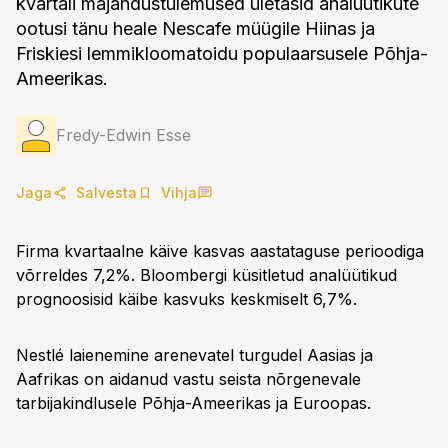
kvartali majandustulemused ületasid analüütikute
ootusi tänu heale Nescafe müügile Hiinas ja
Friskiesi lemmikloomatoidu populaarsusele Põhja-
Ameerikas.
Fredy-Edwin Esse
Jaga
Salvesta
Vihja
Firma kvartaalne käive kasvas aastataguse perioodiga
võrreldes 7,2%. Bloombergi küsitletud analüütikud
prognoosisid käibe kasvuks keskmiselt 6,7%.
Nestlé laienemine arenevatel turgudel Aasias ja
Aafrikas on aidanud vastu seista nõrgenevale
tarbijakindlusele Põhja-Ameerikas ja Euroopas.