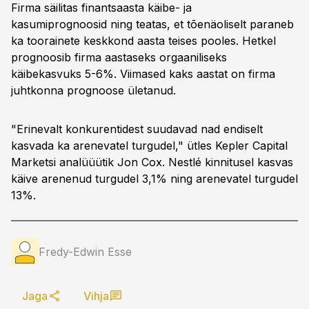
Firma säilitas finantsaasta käibe- ja
kasumiprognoosid ning teatas, et tõenäoliselt paraneb
ka toorainete keskkond aasta teises pooles. Hetkel
prognoosib firma aastaseks orgaaniliseks
käibekasvuks 5-6%. Viimased kaks aastat on firma
juhtkonna prognoose ületanud.
"Erinevalt konkurentidest suudavad nad endiselt
kasvada ka arenevatel turgudel," ütles Kepler Capital
Marketsi analüüütik Jon Cox. Nestlé kinnitusel kasvas
käive arenenud turgudel 3,1% ning arenevatel turgudel
13%.
Fredy-Edwin Esse
Jaga
Vihja