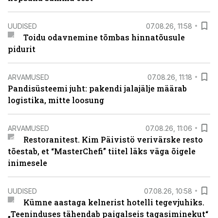
UUDISED
07.08.26, 11:58
Toidu odavnemine tõmbas hinnatõusule
pidurit
ARVAMUSED
07.08.26, 11:18
Pandisüsteemi juht: pakendi jalajälje määrab
logistika, mitte loosung
ARVAMUSED
07.08.26, 11:06
Restoranitest. Kim Päivistö verivärske resto
tõestab, et “MasterChefi” tiitel läks väga õigele
inimesele
UUDISED
07.08.26, 10:58
Kümne aastaga kelnerist hotelli tegevjuhiks.
„Teeninduses tähendab paigalseis tagasiminekut“