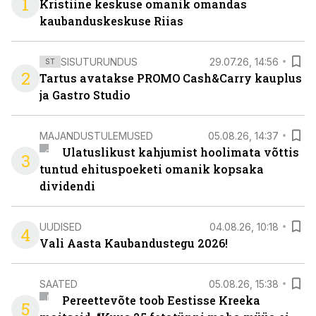
1
Kristiine keskuse omanik omandas
kaubanduskeskuse Riias
SISUTURUNDUS
29.07.26, 14:56
ST
2
Tartus avatakse PROMO Cash&Carry kauplus
ja Gastro Studio
MAJANDUSTULEMUSED
05.08.26, 14:37
Ulatuslikust kahjumist hoolimata võttis
3
tuntud ehituspoeketi omanik kopsaka
dividendi
UUDISED
04.08.26, 10:18
4
Vali Aasta Kaubandustegu 2026!
SAATED
05.08.26, 15:38
Pereettevõte toob Eestisse Kreeka
5