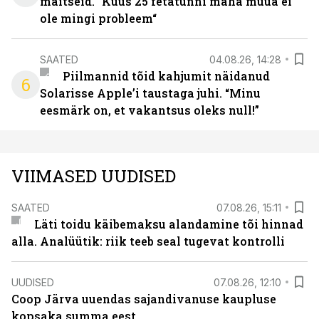
maitseid. “Kuus 25 fetatünni maha müüa ei
ole mingi probleem“
SAATED
04.08.26, 14:28
Piilmannid tõid kahjumit näidanud
6
Solarisse Apple’i taustaga juhi. “Minu
eesmärk on, et vakantsus oleks null!”
VIIMASED UUDISED
SAATED
07.08.26, 15:11
Läti toidu käibemaksu alandamine tõi hinnad
alla. Analüütik: riik teeb seal tugevat kontrolli
UUDISED
07.08.26, 12:10
Coop Järva uuendas sajandivanuse kaupluse
kopsaka summa eest