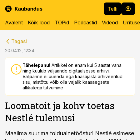
Telli
Avaleht
Kõik lood
TOPid
Podcastid
Videod
Üritus
cebook
cebook
Tagasi
Twitter)
Twitter)
20.04.12, 12:34
kedIn
kedIn
Tähelepanu!
Artikkel on enam kui 5 aastat vana
ning kuulub väljaande digitaalsesse arhiivi.
ail
ail
Väljaanne ei uuenda ega kaasajasta arhiveeritud
sisu, mistõttu võib olla vajalik kaasaegsete
k
k
allikatega tutvumine
Loomatoit ja kohv toetas
Nestlé tulemusi
Maailma suurima toiduainetöösturi Nestlé esimese