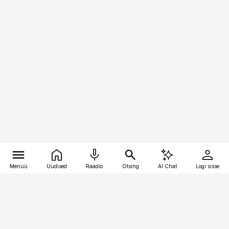
Menüü
Uudised
Raadio
Otsing
AI Chat
Logi sisse
Vana-Lõuna 39/1, 19094 Tallinn
(+372) 667 0111