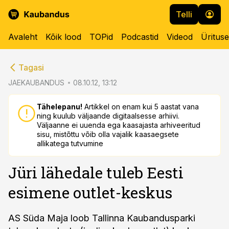
Telli
Avaleht
Kõik lood
TOPid
Podcastid
Videod
Üritus
cebook
cebook
Tagasi
Twitter)
Twitter)
JAEKAUBANDUS
08.10.12, 13:12
kedIn
kedIn
Tähelepanu!
Artikkel on enam kui 5 aastat vana
ning kuulub väljaande digitaalsesse arhiivi.
ail
ail
Väljaanne ei uuenda ega kaasajasta arhiveeritud
sisu, mistõttu võib olla vajalik kaasaegsete
k
k
allikatega tutvumine
Jüri lähedale tuleb Eesti
esimene outlet-keskus
AS Süda Maja loob Tallinna Kaubandusparki