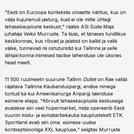
"Eesti on Euroopa kontekstis omaette nähtus, kus on
välja kujunenud jaeturg, kuid ei ole mitte ühtegi
tehasekaupluste keskust,“ rääkis ASi Süda Maja
juhataja Veiko Murruste. Ta lisas, et tänases tundlikus
keskkonnas, kus rõivad ja jalatsid on kallid ja valik
väike, tunnevad nii ostuturistid kui Tallinna ja selle
lähipiirkonna inimesed taolise lahenduse üle üksnes
head meelt.
11 500 ruutmeetri suurune Tallinn
Outlet
on Rae valda
rajatava Tallinna Kaubanduspargi, endise nimega
tuntud ka kui Ameerikanurga Äripargi laienduse
esimene etapp. "Kõrvuti tehasekaupluste keskusega
avatakse siin veel hüpermarket, mida opereerib Eesti
suurim toidu- ja esmatarbekauba kauplustekett ETK.
Sportland avab siin oma esimese uudse
kontseptsiooniga XXL kaupluse,“ selgitas Murruste