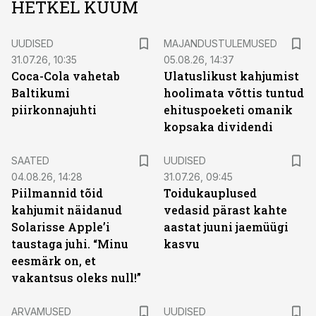
HETKEL KUUM
UUDISED
MAJANDUSTULEMUSED
31.07.26, 10:35
05.08.26, 14:37
Coca-Cola vahetab
Ulatuslikust kahjumist
Baltikumi
hoolimata võttis tuntud
piirkonnajuhti
ehituspoeketi omanik
kopsaka dividendi
SAATED
UUDISED
04.08.26, 14:28
31.07.26, 09:45
Piilmannid tõid
Toidukauplused
kahjumit näidanud
vedasid pärast kahte
Solarisse Apple’i
aastat juuni jaemüügi
taustaga juhi. “Minu
kasvu
eesmärk on, et
vakantsus oleks null!”
ARVAMUSED
UUDISED