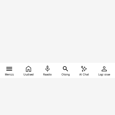
Menüü
Uudised
Raadio
Otsing
AI Chat
Logi sisse
Vana-Lõuna 39/1, 19094 Tallinn
(+372) 667 0111
kaubandus@kaubandus.ee