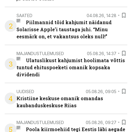
SAATED
04.08.26, 14:28
Piilmannid tõid kahjumit näidanud
2
Solarisse Apple’i taustaga juhi. “Minu
eesmärk on, et vakantsus oleks null!”
MAJANDUSTULEMUSED
05.08.26, 14:37
Ulatuslikust kahjumist hoolimata võttis
3
tuntud ehituspoeketi omanik kopsaka
dividendi
UUDISED
05.08.26, 09:05
4
Kristiine keskuse omanik omandas
kaubanduskeskuse Riias
MAJANDUSTULEMUSED
05.08.26, 09:27
5
Poola kiirmoehiid tegi Eestis läbi aegade