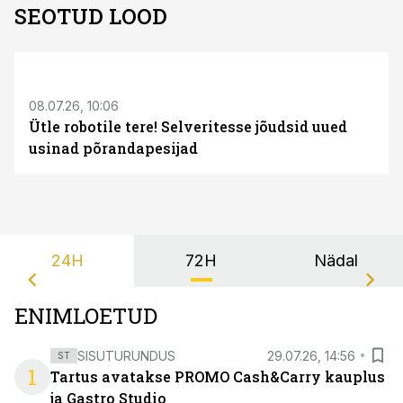
SEOTUD LOOD
ST
08.07.26, 10:06
Ütle robotile tere! Selveritesse jõudsid uued
usinad põrandapesijad
24H
72H
Nädal
ENIMLOETUD
SISUTURUNDUS
29.07.26, 14:56
ST
1
Tartus avatakse PROMO Cash&Carry kauplus
ja Gastro Studio