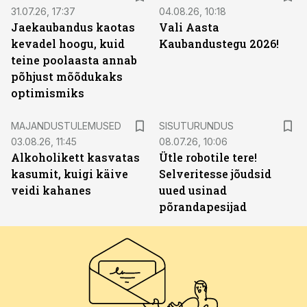
31.07.26, 17:37
04.08.26, 10:18
Jaekaubandus kaotas
Vali Aasta
kevadel hoogu, kuid
Kaubandustegu 2026!
teine poolaasta annab
põhjust mõõdukaks
optimismiks
ST
MAJANDUSTULEMUSED
SISUTURUNDUS
03.08.26, 11:45
08.07.26, 10:06
Alkoholikett kasvatas
Ütle robotile tere!
kasumit, kuigi käive
Selveritesse jõudsid
veidi kahanes
uued usinad
põrandapesijad