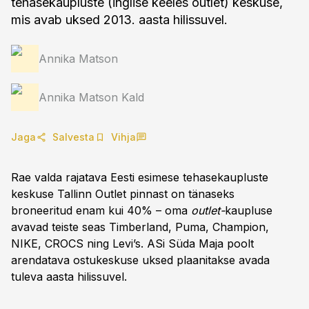
tehasekaupluste (inglise keeles outlet) keskuse,
mis avab uksed 2013. aasta hilissuvel.
Annika Matson
Annika Matson Kald
Jaga
Salvesta
Vihja
Rae valda rajatava Eesti esimese tehasekaupluste
keskuse Tallinn Outlet pinnast on tänaseks
broneeritud enam kui 40% – oma
outlet-
kaupluse
avavad teiste seas Timberland, Puma, Champion,
NIKE, CROCS ning Levi’s. ASi Süda Maja poolt
arendatava ostukeskuse uksed plaanitakse avada
tuleva aasta hilissuvel.