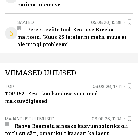
parima tulemuse
SAATED
05.08.26, 15:38
Pereettevõte toob Eestisse Kreeka
6
maitseid. “Kuus 25 fetatünni maha müüa ei
ole mingi probleem“
VIIMASED UUDISED
TOP
06.08.26, 17:11
TOP 152 | Eesti kaubanduse suurimad
maksuvõlglased
MAJANDUSTULEMUSED
06.08.26, 11:34
Rahva Raamatu ainsaks kasvumootoriks oli
toitlustusäri, omanikult kaasati ka laenu