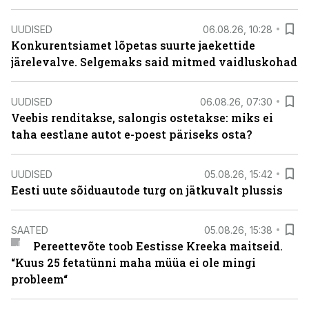
UUDISED
06.08.26, 10:28
Konkurentsiamet lõpetas suurte jaekettide
järelevalve. Selgemaks said mitmed vaidluskohad
UUDISED
06.08.26, 07:30
Veebis renditakse, salongis ostetakse: miks ei
taha eestlane autot e-poest päriseks osta?
UUDISED
05.08.26, 15:42
Eesti uute sõiduautode turg on jätkuvalt plussis
SAATED
05.08.26, 15:38
Pereettevõte toob Eestisse Kreeka maitseid.
“Kuus 25 fetatünni maha müüa ei ole mingi
probleem“