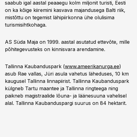
saabub igal aastal peaaegu kolm miljonit turisti, Eesti
on ka kõige kiiremini kasvava majandusega Balti riik,
mistõttu on tegemist lähipiirkonna ühe olulisima
turismisihtkohaga.
AS Süda Maja on 1999. aastal asutatud ettevõte, mille
põhitegevusteks on kinnisvara arendamine.
Tallinna Kaubanduspark (
www.ameerikanurga.ee
)
asub Rae vallas, Jüri asula vahetus läheduses, 10 km
kaugusel Tallinna linnapiirist. Tallinna Kaubanduspark
külgneb Tartu maantee ja Tallinna ringteega ning
paikneb magistraalide lõuna- ja läänesuuna vahelisel
alal. Tallinna Kaubanduspargi suurus on 84 hektarit.