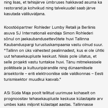
ning lisas, et tehisjärve ümbruses hakkavad asuma ka
restoranid ja kohvikud ning talvekuudel saab järve
kasutada väliliuväljana.
Koostööpartner Rohleder Lumby Retaili ja Berliinis
asuva SJ Internationali esindaja Simon Rohlederi
sõnul on jaekaubandusettevõtete huvi Tallinna
Kaubanduspargi turustuskampaania vastu olnud suur.
"Tallinn on üks vähestest pealinnadest, kus ei ole ühtki
uut tehasekaupluste keskust. Niisiis pole üllatus, et
selle projekti vastu tuntakse huvi. Tänu mitmekesisele
poliitilisele ja kultuuripärandile ning dünaamilisele
ärisektorile – eriti elektroonilise side valdkonnas – Eesti
turismisektor muudkui kasvab.”
ASi Süda Maja poolt tellitud uurimuse kohaselt on
prognoositav tehasekaupluste keskuse külastajate arv
umbes kaks miljonit külastajat aastas. Tallinnasse