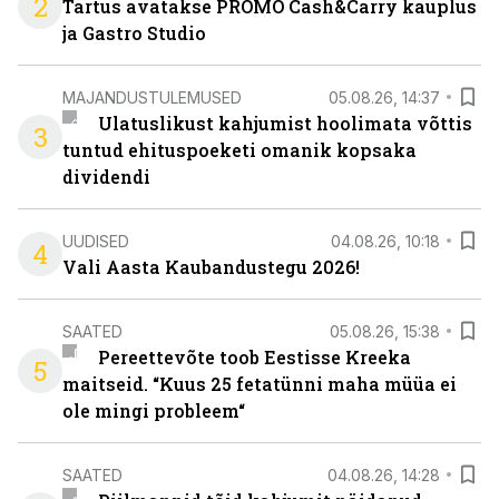
2
Tartus avatakse PROMO Cash&Carry kauplus
ja Gastro Studio
MAJANDUSTULEMUSED
05.08.26, 14:37
Ulatuslikust kahjumist hoolimata võttis
3
tuntud ehituspoeketi omanik kopsaka
dividendi
UUDISED
04.08.26, 10:18
4
Vali Aasta Kaubandustegu 2026!
SAATED
05.08.26, 15:38
Pereettevõte toob Eestisse Kreeka
5
maitseid. “Kuus 25 fetatünni maha müüa ei
ole mingi probleem“
SAATED
04.08.26, 14:28