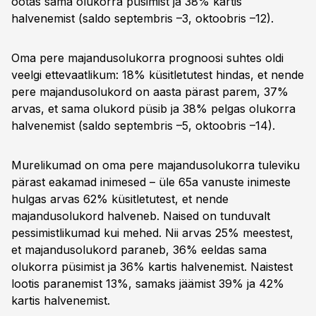
ootas sama olukorra püsimist ja 38% kartis
halvenemist (saldo septembris –3, oktoobris –12).
Oma pere majandusolukorra prognoosi suhtes oldi
veelgi ettevaatlikum: 18% küsitletutest hindas, et nende
pere majandusolukord on aasta pärast parem, 37%
arvas, et sama olukord püsib ja 38% pelgas olukorra
halvenemist (saldo septembris –5, oktoobris –14).
Murelikumad on oma pere majandusolukorra tuleviku
pärast eakamad inimesed – üle 65a vanuste inimeste
hulgas arvas 62% küsitletutest, et nende
majandusolukord halveneb. Naised on tunduvalt
pessimistlikumad kui mehed. Nii arvas 25% meestest,
et majandusolukord paraneb, 36% eeldas sama
olukorra püsimist ja 36% kartis halvenemist. Naistest
lootis paranemist 13%, samaks jäämist 39% ja 42%
kartis halvenemist.