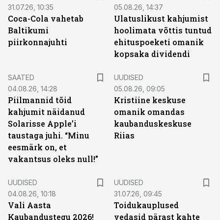
31.07.26, 10:35
05.08.26, 14:37
Coca-Cola vahetab
Ulatuslikust kahjumist
Baltikumi
hoolimata võttis tuntud
piirkonnajuhti
ehituspoeketi omanik
kopsaka dividendi
SAATED
UUDISED
04.08.26, 14:28
05.08.26, 09:05
Piilmannid tõid
Kristiine keskuse
kahjumit näidanud
omanik omandas
Solarisse Apple’i
kaubanduskeskuse
taustaga juhi. “Minu
Riias
eesmärk on, et
vakantsus oleks null!”
UUDISED
UUDISED
04.08.26, 10:18
31.07.26, 09:45
Vali Aasta
Toidukauplused
Kaubandustegu 2026!
vedasid pärast kahte