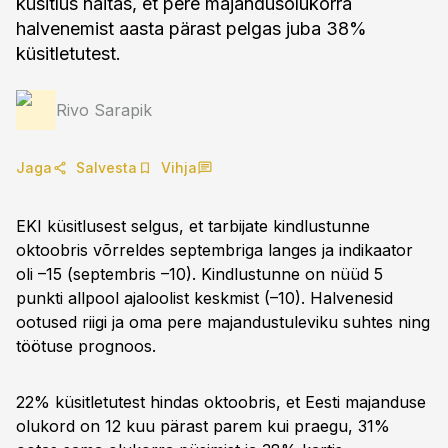
küsitlus näitas, et pere majandusolukorra
halvenemist aasta pärast pelgas juba 38%
küsitletutest.
Rivo Sarapik
Jaga
Salvesta
Vihja
EKI küsitlusest selgus, et tarbijate kindlustunne
oktoobris võrreldes septembriga langes ja indikaator
oli –15 (septembris –10). Kindlustunne on nüüd 5
punkti allpool ajaloolist keskmist (–10). Halvenesid
ootused riigi ja oma pere majandustuleviku suhtes ning
töötuse prognoos.
22% küsitletutest hindas oktoobris, et Eesti majanduse
olukord on 12 kuu pärast parem kui praegu, 31%