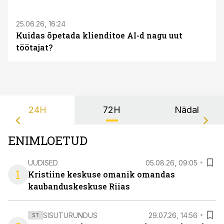
25.06.26, 16:24
Kuidas õpetada klienditoe AI-d nagu uut
töötajat?
24H
72H
Nädal
ENIMLOETUD
UUDISED
05.08.26, 09:05
1
Kristiine keskuse omanik omandas
kaubanduskeskuse Riias
SISUTURUNDUS
29.07.26, 14:56
ST