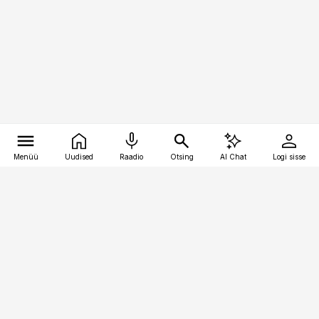
Menüü
Uudised
Raadio
Otsing
AI Chat
Logi sisse
Vana-Lõuna 39/1, 19094 Tallinn
(+372) 667 0111
kaubandus@kaubandus.ee
Telli
Reklaam