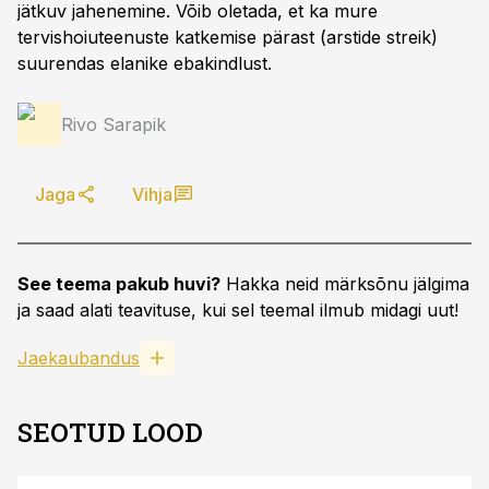
jätkuv jahenemine. Võib oletada, et ka mure
tervishoiuteenuste katkemise pärast (arstide streik)
suurendas elanike ebakindlust.
Rivo Sarapik
Jaga
Vihja
See teema pakub huvi?
Hakka neid märksõnu jälgima
ja saad alati teavituse, kui sel teemal ilmub midagi uut!
Jaekaubandus
SEOTUD LOOD
ST