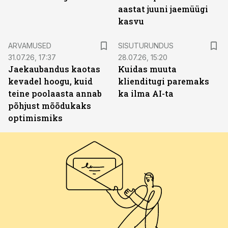
aastat juuni jaemüügi
kasvu
ST
ARVAMUSED
SISUTURUNDUS
31.07.26, 17:37
28.07.26, 15:20
Jaekaubandus kaotas
Kuidas muuta
kevadel hoogu, kuid
klienditugi paremaks
teine poolaasta annab
ka ilma AI-ta
põhjust mõõdukaks
optimismiks