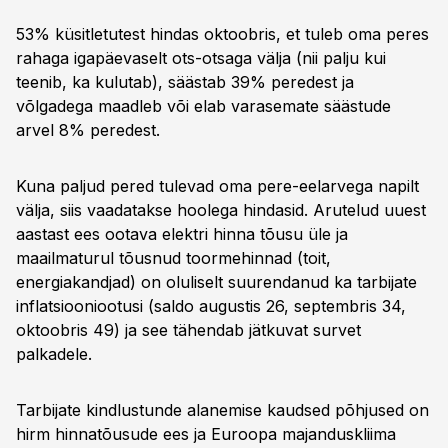
53% küsitletutest hindas oktoobris, et tuleb oma peres
rahaga igapäevaselt ots-otsaga välja (nii palju kui
teenib, ka kulutab), säästab 39% peredest ja
võlgadega maadleb või elab varasemate säästude
arvel 8% peredest.
Kuna paljud pered tulevad oma pere-eelarvega napilt
välja, siis vaadatakse hoolega hindasid. Arutelud uuest
aastast ees ootava elektri hinna tõusu üle ja
maailmaturul tõusnud toormehinnad (toit,
energiakandjad) on oluliselt suurendanud ka tarbijate
inflatsiooniootusi (saldo augustis 26, septembris 34,
oktoobris 49) ja see tähendab jätkuvat survet
palkadele.
Tarbijate kindlustunde alanemise kaudsed põhjused on
hirm hinnatõusude ees ja Euroopa majanduskliima