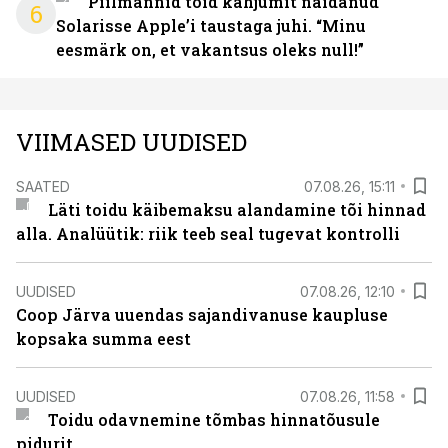
Piilmannid tõid kahjumit näidanud
6
Solarisse Apple’i taustaga juhi. “Minu
eesmärk on, et vakantsus oleks null!”
VIIMASED UUDISED
SAATED
07.08.26, 15:11
Läti toidu käibemaksu alandamine tõi hinnad
alla. Analüütik: riik teeb seal tugevat kontrolli
UUDISED
07.08.26, 12:10
Coop Järva uuendas sajandivanuse kaupluse
kopsaka summa eest
UUDISED
07.08.26, 11:58
Toidu odavnemine tõmbas hinnatõusule
pidurit