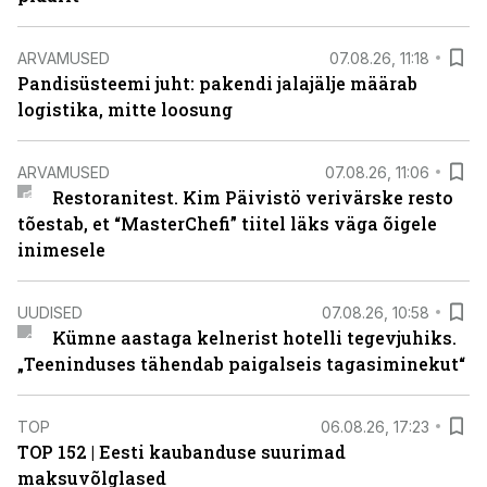
ARVAMUSED
07.08.26, 11:18
Pandisüsteemi juht: pakendi jalajälje määrab
logistika, mitte loosung
ARVAMUSED
07.08.26, 11:06
Restoranitest. Kim Päivistö verivärske resto
tõestab, et “MasterChefi” tiitel läks väga õigele
inimesele
UUDISED
07.08.26, 10:58
Kümne aastaga kelnerist hotelli tegevjuhiks.
„Teeninduses tähendab paigalseis tagasiminekut“
TOP
06.08.26, 17:23
TOP 152 | Eesti kaubanduse suurimad
maksuvõlglased