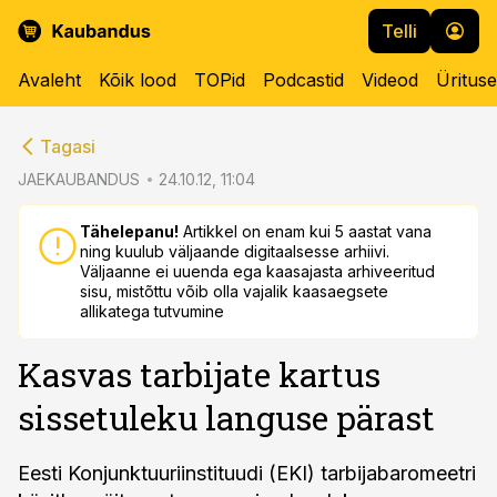
Telli
Avaleht
Kõik lood
TOPid
Podcastid
Videod
Üritus
cebook
cebook
Tagasi
Twitter)
Twitter)
JAEKAUBANDUS
24.10.12, 11:04
kedIn
kedIn
Tähelepanu!
Artikkel on enam kui 5 aastat vana
ning kuulub väljaande digitaalsesse arhiivi.
ail
ail
Väljaanne ei uuenda ega kaasajasta arhiveeritud
sisu, mistõttu võib olla vajalik kaasaegsete
k
k
allikatega tutvumine
Kasvas tarbijate kartus
sissetuleku languse pärast
Eesti Konjunktuuriinstituudi (EKI) tarbijabaromeetri