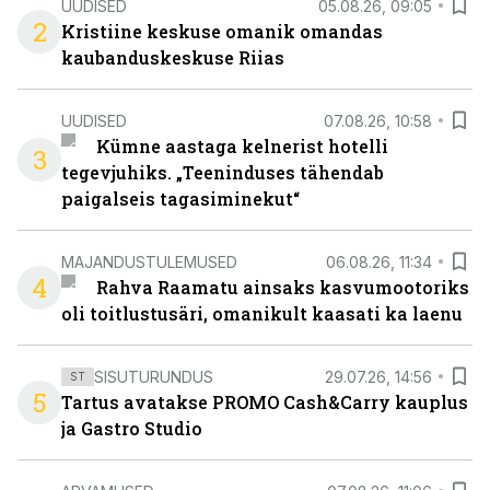
UUDISED
05.08.26, 09:05
2
Kristiine keskuse omanik omandas
kaubanduskeskuse Riias
UUDISED
07.08.26, 10:58
Kümne aastaga kelnerist hotelli
3
tegevjuhiks. „Teeninduses tähendab
paigalseis tagasiminekut“
MAJANDUSTULEMUSED
06.08.26, 11:34
4
Rahva Raamatu ainsaks kasvumootoriks
oli toitlustusäri, omanikult kaasati ka laenu
SISUTURUNDUS
29.07.26, 14:56
ST
5
Tartus avatakse PROMO Cash&Carry kauplus
ja Gastro Studio