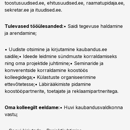
toostusuudised.ee, ehitusuudised.ee, raamatupidaja.ee,
sekretar.ee ja ituudised.ee.
Tulevased tööülesanded:
• Saidi tegevuse haldamine
ja arendamine;
• Uudiste otsimine ja kirjutamine kaubandus.ee
saidile;• Ideede leidmine sündmuste korraldamiseks
ning oma projektide juhtimine;• Seminaride ja
konverentside korraldamine koostöös
kolleegidega;• Külastuste organiseerimine
ettevõtetesse;• Läbirääkimiste pidamine
koostööpartnerite, toetajate ja reklaamipartneritega.
Oma kolleegilt eeldame:
• Huvi kaubandusvaldkonna
vastu;