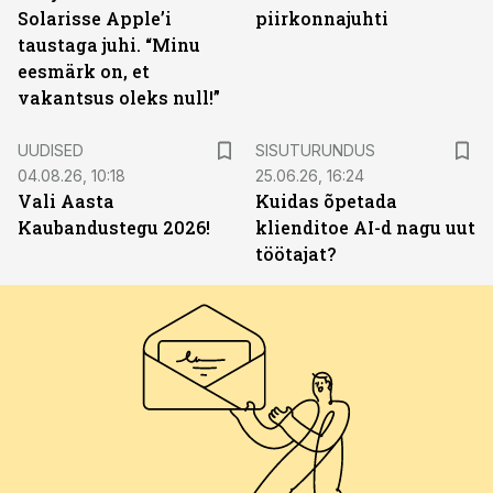
Solarisse Apple’i
piirkonnajuhti
taustaga juhi. “Minu
eesmärk on, et
vakantsus oleks null!”
ST
UUDISED
SISUTURUNDUS
04.08.26, 10:18
25.06.26, 16:24
Vali Aasta
Kuidas õpetada
Kaubandustegu 2026!
klienditoe AI-d nagu uut
töötajat?