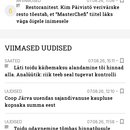
ARVAMUSED
07.08.26, 11:06
Restoranitest. Kim Päivistö verivärske
6
resto tõestab, et “MasterChefi” tiitel läks
väga õigele inimesele
VIIMASED UUDISED
SAATED
07.08.26, 15:11
Läti toidu käibemaksu alandamine tõi hinnad
alla. Analüütik: riik teeb seal tugevat kontrolli
UUDISED
07.08.26, 12:10
Coop Järva uuendas sajandivanuse kaupluse
kopsaka summa eest
UUDISED
07.08.26, 11:58
Toidu odavnemine tõmbas hinnatõusule