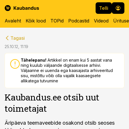
Telli
Avaleht
Kõik lood
TOPid
Podcastid
Videod
Üritus
cebook
cebook
Tagasi
Twitter)
Twitter)
25.10.12, 11:19
kedIn
kedIn
Tähelepanu!
Artikkel on enam kui 5 aastat vana
ning kuulub väljaande digitaalsesse arhiivi.
ail
ail
Väljaanne ei uuenda ega kaasajasta arhiveeritud
sisu, mistõttu võib olla vajalik kaasaegsete
k
k
allikatega tutvumine
Kaubandus.ee otsib uut
toimetajat
Äripäeva teemaveebide osakond otsib seoses