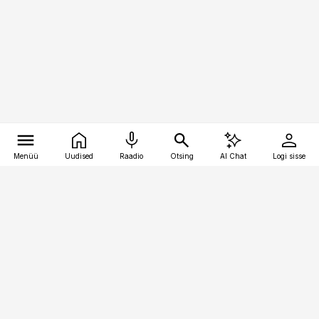
Menüü
Uudised
Raadio
Otsing
AI Chat
Logi sisse
Vana-Lõuna 39/1, 19094 Tallinn
(+372) 667 0111
kaubandus@kaubandus.ee
Telli
Reklaam
Firmast