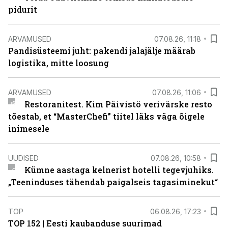
pidurit
ARVAMUSED
07.08.26, 11:18
Pandisüsteemi juht: pakendi jalajälje määrab
logistika, mitte loosung
ARVAMUSED
07.08.26, 11:06
Restoranitest. Kim Päivistö verivärske resto
tõestab, et “MasterChefi” tiitel läks väga õigele
inimesele
UUDISED
07.08.26, 10:58
Kümne aastaga kelnerist hotelli tegevjuhiks.
„Teeninduses tähendab paigalseis tagasiminekut“
TOP
06.08.26, 17:23
TOP 152 | Eesti kaubanduse suurimad