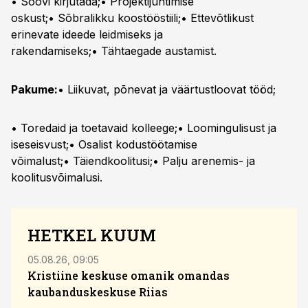
• Soovi kirjutada;• Projektijuhtimise
oskust;• Sõbralikku koostööstiili;• Ettevõtlikust
erinevate ideede leidmiseks ja
rakendamiseks;• Tähtaegade austamist.
Pakume:
• Liikuvat, põnevat ja väärtustloovat tööd;
• Toredaid ja toetavaid kolleege;• Loomingulisust ja
iseseisvust;• Osalist kodustöötamise
võimalust;• Täiendkoolitusi;• Palju arenemis- ja
koolitusvõimalusi.
HETKEL KUUM
05.08.26, 09:05
07.08.
Kristiine keskuse omanik omandas
kaubanduskeskuse Riias
hinna