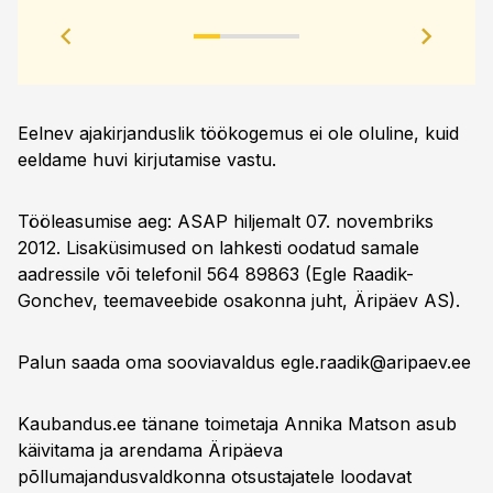
tuge
Eelnev ajakirjanduslik töökogemus ei ole oluline, kuid
eeldame huvi kirjutamise vastu.
Tööleasumise aeg: ASAP hiljemalt 07. novembriks
2012. Lisaküsimused on lahkesti oodatud samale
aadressile või telefonil 564 89863 (Egle Raadik-
Gonchev, teemaveebide osakonna juht, Äripäev AS).
Palun saada oma sooviavaldus
egle.raadik@aripaev.ee
Kaubandus.ee tänane toimetaja Annika Matson asub
käivitama ja arendama Äripäeva
põllumajandusvaldkonna otsustajatele loodavat