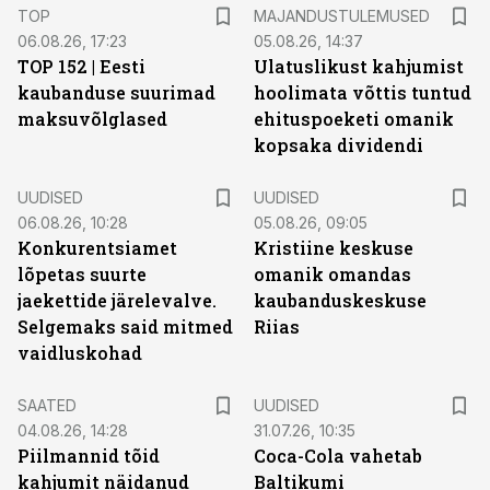
TOP
MAJANDUSTULEMUSED
06.08.26, 17:23
05.08.26, 14:37
TOP 152 | Eesti
Ulatuslikust kahjumist
kaubanduse suurimad
hoolimata võttis tuntud
maksuvõlglased
ehituspoeketi omanik
kopsaka dividendi
UUDISED
UUDISED
06.08.26, 10:28
05.08.26, 09:05
Konkurentsiamet
Kristiine keskuse
lõpetas suurte
omanik omandas
jaekettide järelevalve.
kaubanduskeskuse
Selgemaks said mitmed
Riias
vaidluskohad
SAATED
UUDISED
04.08.26, 14:28
31.07.26, 10:35
Piilmannid tõid
Coca-Cola vahetab
kahjumit näidanud
Baltikumi