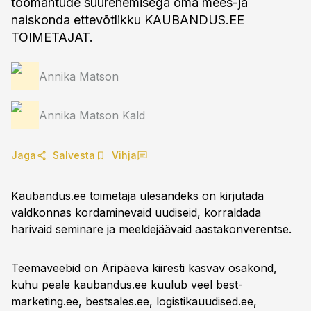
töömahtude suurenemisega oma mees-ja
naiskonda ettevõtlikku KAUBANDUS.EE
TOIMETAJAT.
Annika Matson
Annika Matson Kald
Jaga
Salvesta
Vihja
Kaubandus.ee toimetaja ülesandeks on kirjutada
valdkonnas kordaminevaid uudiseid, korraldada
harivaid seminare ja meeldejäävaid aastakonverentse.
Teemaveebid on Äripäeva kiiresti kasvav osakond,
kuhu peale kaubandus.ee kuulub veel best-
marketing.ee, bestsales.ee, logistikauudised.ee,