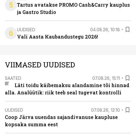
5
Tartus avatakse PROMO Cash&Carry kauplus
ja Gastro Studio
UUDISED
04.08.26, 10:18
6
Vali Aasta Kaubandustegu 2026!
VIIMASED UUDISED
SAATED
07.08.26, 15:11
Läti toidu käibemaksu alandamine tõi hinnad
alla. Analüütik: riik teeb seal tugevat kontrolli
UUDISED
07.08.26, 12:10
Coop Järva uuendas sajandivanuse kaupluse
kopsaka summa eest