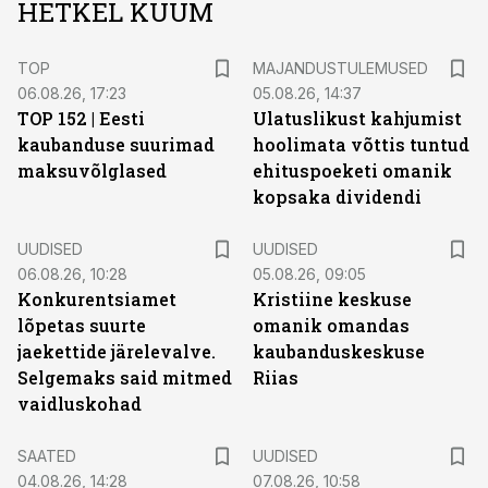
HETKEL KUUM
TOP
MAJANDUSTULEMUSED
06.08.26, 17:23
05.08.26, 14:37
TOP 152 | Eesti
Ulatuslikust kahjumist
kaubanduse suurimad
hoolimata võttis tuntud
maksuvõlglased
ehituspoeketi omanik
kopsaka dividendi
UUDISED
UUDISED
06.08.26, 10:28
05.08.26, 09:05
Konkurentsiamet
Kristiine keskuse
lõpetas suurte
omanik omandas
jaekettide järelevalve.
kaubanduskeskuse
Selgemaks said mitmed
Riias
vaidluskohad
SAATED
UUDISED
04.08.26, 14:28
07.08.26, 10:58