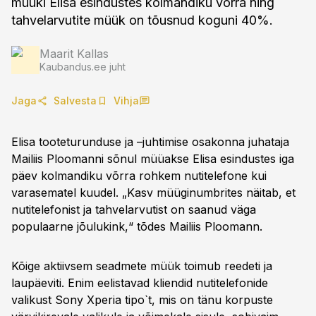
müüki Elisa esindustes kolmandiku võrra ning
tahvelarvutite müük on tõusnud koguni 40%.
Maarit Kallas
Kaubandus.ee juht
Jaga
Salvesta
Vihja
Elisa tooteturunduse ja –juhtimise osakonna juhataja
Mailiis Ploomanni sõnul müüakse Elisa esindustes iga
päev kolmandiku võrra rohkem nutitelefone kui
varasematel kuudel. „Kasv müüginumbrites näitab, et
nutitelefonist ja tahvelarvutist on saanud väga
populaarne jõulukink,“ tõdes Mailiis Ploomann.
Kõige aktiivsem seadmete müük toimub reedeti ja
laupäeviti. Enim eelistavad kliendid nutitelefonide
valikust Sony Xperia tipo`t, mis on tänu korpuste