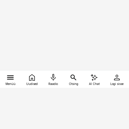
Menüü
Uudised
Raadio
Otsing
AI Chat
Logi sisse
Vana-Lõuna 39/1, 19094 Tallinn
(+372) 667 0111
kaubandus@kaubandus.ee