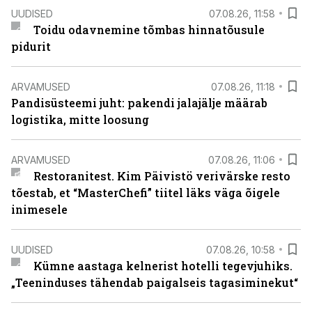
UUDISED
07.08.26, 11:58
Toidu odavnemine tõmbas hinnatõusule
pidurit
ARVAMUSED
07.08.26, 11:18
Pandisüsteemi juht: pakendi jalajälje määrab
logistika, mitte loosung
ARVAMUSED
07.08.26, 11:06
Restoranitest. Kim Päivistö verivärske resto
tõestab, et “MasterChefi” tiitel läks väga õigele
inimesele
UUDISED
07.08.26, 10:58
Kümne aastaga kelnerist hotelli tegevjuhiks.
„Teeninduses tähendab paigalseis tagasiminekut“