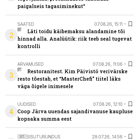
paigalseis tagasiminekut“
SAATED
07.08.26, 15:11
Läti toidu käibemaksu alandamine tõi
2
hinnad alla. Analüütik: riik teeb seal tugevat
kontrolli
ARVAMUSED
07.08.26, 11:06
Restoranitest. Kim Päivistö verivärske
3
resto tõestab, et “MasterChefi” tiitel läks
väga õigele inimesele
UUDISED
07.08.26, 12:10
4
Coop Järva uuendas sajandivanuse kaupluse
kopsaka summa eest
SISUTURUNDUS
29.07.26, 14:56
ST