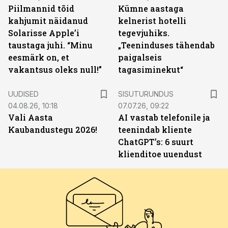
Piilmannid tõid
Kümne aastaga
kahjumit näidanud
kelnerist hotelli
Solarisse Apple’i
tegevjuhiks.
taustaga juhi. “Minu
„Teeninduses tähendab
eesmärk on, et
paigalseis
vakantsus oleks null!”
tagasiminekut“
ST
UUDISED
SISUTURUNDUS
04.08.26, 10:18
07.07.26, 09:22
Vali Aasta
AI vastab telefonile ja
Kaubandustegu 2026!
teenindab kliente
ChatGPT’s: 6 suurt
klienditoe uuendust