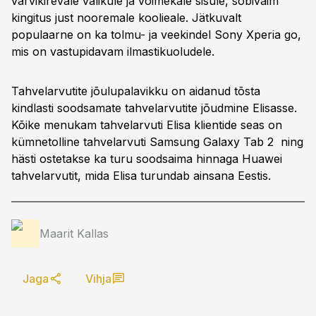
värvikirevale valikule ja võimekale sisule, sobivaim
kingitus just nooremale koolieale. Jätkuvalt
populaarne on ka tolmu- ja veekindel Sony Xperia go,
mis on vastupidavam ilmastikuoludele.
Tahvelarvutite jõulupalavikku on aidanud tõsta
kindlasti soodsamate tahvelarvutite jõudmine Elisasse.
Kõike menukam tahvelarvuti Elisa klientide seas on
kümnetolline tahvelarvuti Samsung Galaxy Tab 2 ning
hästi ostetakse ka turu soodsaima hinnaga Huawei
tahvelarvutit, mida Elisa turundab ainsana Eestis.
Maarit Kallas
Jaga
Vihja