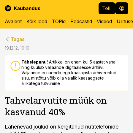
Telli
Avaleht
Kõik lood
TOPid
Podcastid
Videod
Üritus
cebook
cebook
Tagasi
Twitter)
Twitter)
19.12.12, 10:10
kedIn
kedIn
Tähelepanu!
Artikkel on enam kui 5 aastat vana
ning kuulub väljaande digitaalsesse arhiivi.
ail
ail
Väljaanne ei uuenda ega kaasajasta arhiveeritud
sisu, mistõttu võib olla vajalik kaasaegsete
k
k
allikatega tutvumine
Tahvelarvutite müük on
kasvanud 40%
Lähenevad jõulud on kergitanud nutitelefonide