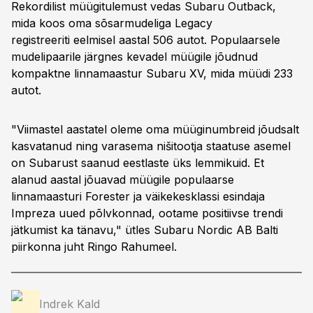
Rekordilist müügitulemust vedas Subaru Outback,
mida koos oma sõsarmudeliga Legacy
registreeriti eelmisel aastal 506 autot. Populaarsele
mudelipaarile järgnes kevadel müügile jõudnud
kompaktne linnamaastur Subaru XV, mida müüdi 233
autot.
"Viimastel aastatel oleme oma müüginumbreid jõudsalt
kasvatanud ning varasema nišitootja staatuse asemel
on Subarust saanud eestlaste üks lemmikuid. Et
alanud aastal jõuavad müügile populaarse
linnamaasturi Forester ja väikekesklassi esindaja
Impreza uued põlvkonnad, ootame positiivse trendi
jätkumist ka tänavu," ütles Subaru Nordic AB Balti
piirkonna juht Ringo Rahumeel.
Indrek Kald