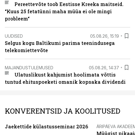
Pereettevõte toob Eestisse Kreeka maitseid.
“Kuus 25 fetatünni maha müüa ei ole mingi
probleem“
UUDISED
05.08.26, 15:19
Selgus kogu Baltikumi parima teenindusega
telekomiettevõte
MAJANDUSTULEMUSED
05.08.26, 14:37
Ulatuslikust kahjumist hoolimata võttis
tuntud ehituspoeketi omanik kopsaka dividendi
KONVERENTSID JA KOOLITUSED
Jaekettide külastusseminar 2026
ÄRIPÄEVA AKADEE
Müügist pikaaj