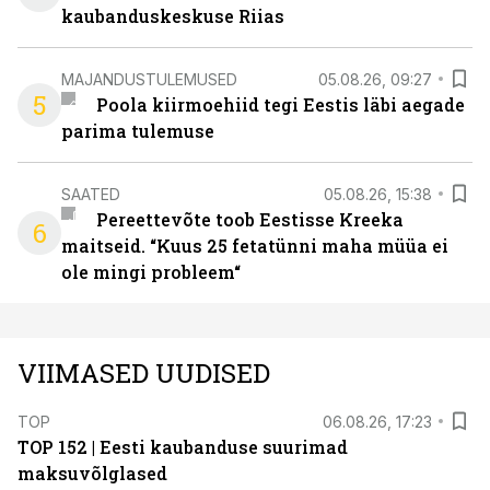
kaubanduskeskuse Riias
MAJANDUSTULEMUSED
05.08.26, 09:27
5
Poola kiirmoehiid tegi Eestis läbi aegade
parima tulemuse
SAATED
05.08.26, 15:38
Pereettevõte toob Eestisse Kreeka
6
maitseid. “Kuus 25 fetatünni maha müüa ei
ole mingi probleem“
VIIMASED UUDISED
TOP
06.08.26, 17:23
TOP 152 | Eesti kaubanduse suurimad
maksuvõlglased