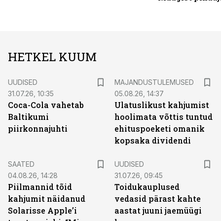
HETKEL KUUM
UUDISED
MAJANDUSTULEMUSED
31.07.26, 10:35
05.08.26, 14:37
Coca-Cola vahetab
Ulatuslikust kahjumist
Baltikumi
hoolimata võttis tuntud
piirkonnajuhti
ehituspoeketi omanik
kopsaka dividendi
SAATED
UUDISED
04.08.26, 14:28
31.07.26, 09:45
Piilmannid tõid
Toidukauplused
kahjumit näidanud
vedasid pärast kahte
Solarisse Apple’i
aastat juuni jaemüügi