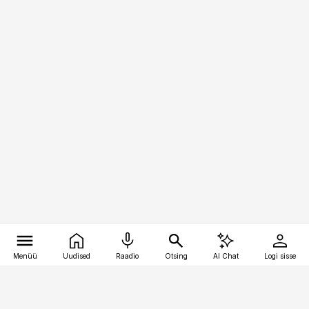
Menüü
Uudised
Raadio
Otsing
AI Chat
Logi sisse