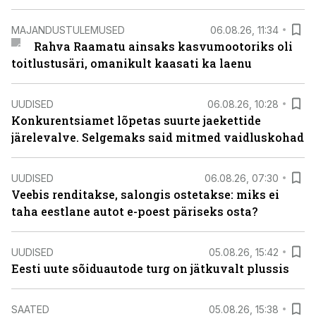
MAJANDUSTULEMUSED
06.08.26, 11:34
Rahva Raamatu ainsaks kasvumootoriks oli
toitlustusäri, omanikult kaasati ka laenu
UUDISED
06.08.26, 10:28
Konkurentsiamet lõpetas suurte jaekettide
järelevalve. Selgemaks said mitmed vaidluskohad
UUDISED
06.08.26, 07:30
Veebis renditakse, salongis ostetakse: miks ei
taha eestlane autot e-poest päriseks osta?
UUDISED
05.08.26, 15:42
Eesti uute sõiduautode turg on jätkuvalt plussis
SAATED
05.08.26, 15:38