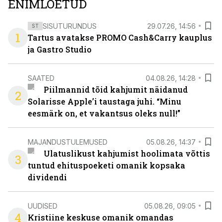
ENIMLOETUD
SISUTURUNDUS
29.07.26, 14:56
ST
1
Tartus avatakse PROMO Cash&Carry kauplus
ja Gastro Studio
SAATED
04.08.26, 14:28
Piilmannid tõid kahjumit näidanud
2
Solarisse Apple’i taustaga juhi. “Minu
eesmärk on, et vakantsus oleks null!”
MAJANDUSTULEMUSED
05.08.26, 14:37
Ulatuslikust kahjumist hoolimata võttis
3
tuntud ehituspoeketi omanik kopsaka
dividendi
UUDISED
05.08.26, 09:05
4
Kristiine keskuse omanik omandas