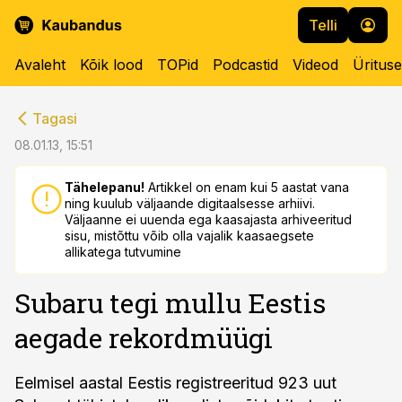
Telli
Avaleht
Kõik lood
TOPid
Podcastid
Videod
Üritus
cebook
cebook
Tagasi
Twitter)
Twitter)
08.01.13, 15:51
kedIn
kedIn
Tähelepanu!
Artikkel on enam kui 5 aastat vana
ning kuulub väljaande digitaalsesse arhiivi.
ail
ail
Väljaanne ei uuenda ega kaasajasta arhiveeritud
sisu, mistõttu võib olla vajalik kaasaegsete
k
k
allikatega tutvumine
Subaru tegi mullu Eestis
aegade rekordmüügi
Eelmisel aastal Eestis registreeritud 923 uut