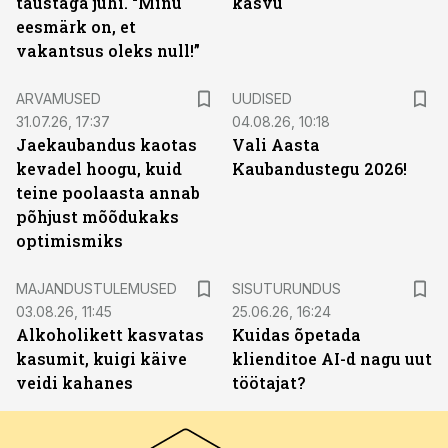
taustaga juhi. “Minu
kasvu
eesmärk on, et
vakantsus oleks null!”
ARVAMUSED
UUDISED
31.07.26, 17:37
04.08.26, 10:18
Jaekaubandus kaotas
Vali Aasta
kevadel hoogu, kuid
Kaubandustegu 2026!
teine poolaasta annab
põhjust mõõdukaks
optimismiks
ST
MAJANDUSTULEMUSED
SISUTURUNDUS
03.08.26, 11:45
25.06.26, 16:24
Alkoholikett kasvatas
Kuidas õpetada
kasumit, kuigi käive
klienditoe AI-d nagu uut
veidi kahanes
töötajat?