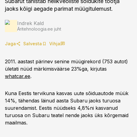
Subarut tähistab nelikveoliste sõidukite tootja
jaoks kõigi aegade parimat müügitulemust.
Indrek Kald
Äritehnoloogia.ee juht
Jaga
Salvesta
Vihja
2011. aastast pärinev senine müügirekord (753 autot)
ületati nüüd märkimisväärse 23%ga, kirjutas
whatcar.ee
.
Kuna Eestis tervikuna kasvas uute sõiduautode müük
14%, tähendas läinud aasta Subaru jaoks turuosa
suurendamist. Eestis nüüdseks 4,8%ni kasvanud
turuosa on Subaru teatel nende jaoks üks kõrgemaid
maailmas.