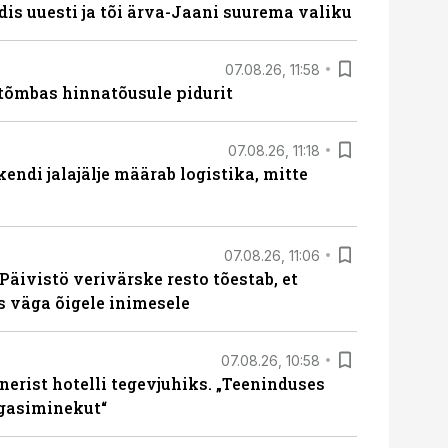
dis uuesti ja tõi ärva-Jaani suurema valiku
07.08.26, 11:58
tõmbas hinnatõusule pidurit
07.08.26, 11:18
endi jalajälje määrab logistika, mitte
07.08.26, 11:06
Päivistö verivärske resto tõestab, et
ks väga õigele inimesele
07.08.26, 10:58
erist hotelli tegevjuhiks. „Teeninduses
agasiminekut“