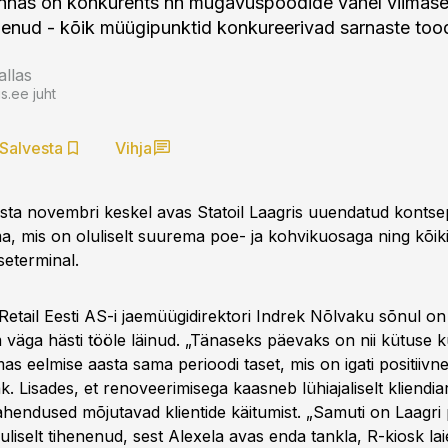
onnas on konkurents nn mugavuspoodide vahel viimasel
henenud - kõik müügipunktid konkureerivad sarnaste too
allas
.ee juht
Salvesta
Vihja
a novembri keskel avas Statoil Laagris uuendatud kontse
a, mis on oluliselt suurema poe- ja kohvikuosaga ning kõiki
eterminal.
& Retail Eesti AS-i jaemüügidirektori Indrek Nõlvaku sõnul 
 väga hästi tööle läinud. „Tänaseks päevaks on nii kütuse k
s eelmise aasta sama perioodi taset, mis on igati positiivn
k. Lisades, et renoveerimisega kaasneb lühiajaliselt kliendia
lahendused mõjutavad klientide käitumist. „Samuti on Laagri
liselt tihenenud, sest Alexela avas enda tankla, R-kiosk la