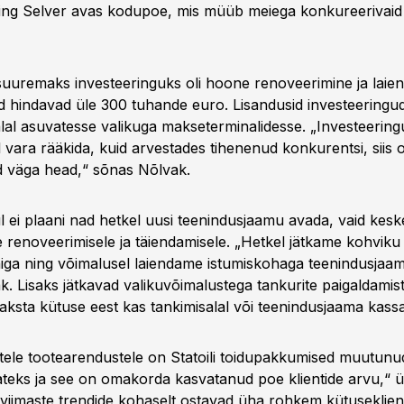
ng Selver avas kodupoe, mis müüb meiega konkureerivaid 
e suuremaks investeeringuks oli hoone renoveerimine ja laien
 hindavad üle 300 tuhande euro. Lisandusid investeering
alal asuvatesse valikuga makseterminalidesse. „Investeering
 vara rääkida, kuid arvestades tihenenud konkurentsi, siis 
 väga head,“ sõnas Nõlvak.
 ei plaani nad hetkel uusi teenindusjaamu avada, vaid kes
 renoveerimisele ja täiendamisele. „Hetkel jätkame kohviku
iga ning võimalusel laiendame istumiskohaga teenindusjaa
k. Lisaks jätkavad valikuvõimalustega tankurite paigaldamist
aksta kütuse eest kas tankimisalal või teenindusjaama kassa
tele tootearendustele on Statoili toidupakkumised muutunud
eks ja see on omakorda kasvatanud poe klientide arvu,“ ü
t viimaste trendide kohaselt ostavad üha rohkem kütuseklien