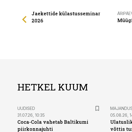
Jaekettide külastusseminar
ÄRIPÄE
Müügi
2026
HETKEL KUUM
UUDISED
MAJANDU
31.07.26, 10:35
05.08.26, 1
Coca-Cola vahetab Baltikumi
Ulatusli
piirkonnajuhti
võttis t