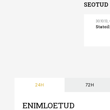
SEOTUD
30.10.13,
Statoi
24H
72H
ENIMLOETUD