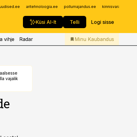
Iseteenindus
uudised.ee
aritehnoloogia.ee
pollumajandus.ee
kinnisvarauudised.
Telli Kaubandus
Küsi AI-lt
Telli
Logi sisse
a vihje
Radar
Minu Kaubandus
taalsesse
la vajalik
de