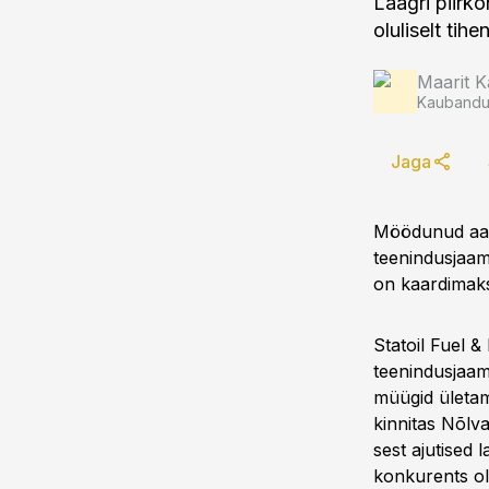
Laagri piirk
oluliselt ti
Maarit K
Kaubandus
Jaga
Möödunud aast
teenindusjaam
on kaardimaks
Statoil Fuel 
teenindusjaam
müügid ületama
kinnitas Nõlva
sest ajutised 
konkurents olu