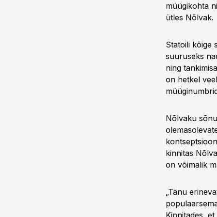
müügikohta ni
ütles Nõlvak.
Statoili kõig
suuruseks nad
ning tankimis
on hetkel veel
müüginumbrid
Nõlvaku sõnul
olemasolevate
kontseptsioon
kinnitas Nõlva
on võimalik m
„Tänu erineva
populaarsemat
Kinnitades, e