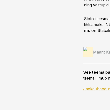
ning vastupidi
Statoili eesmä
lihtsamaks. N
mis on Statoili
Maarit Ka
See teema pa
teemal ilmub m
Jaekaubandu