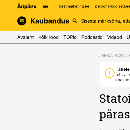
bestmarketing.ee
personaliuudised.e
kinnisvarauudised.ee
imelineajalugu.ee
logistikauudised.ee
imelineteadus.ee
Avaleht
Kõik lood
TOPid
Podcastid
Videod
Ü
cebook
cebook
JAEKAUBANDU
Twitter)
Twitter)
Tähele
kedIn
kedIn
arhiivi
kaasaeg
ail
ail
Stato
k
k
päras