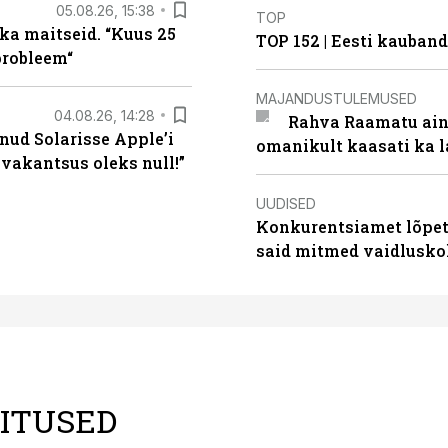
05.08.26, 15:38
TOP
ka maitseid. “Kuus 25
TOP 152 | Eesti kauba
probleem“
MAJANDUSTULEMUSED
04.08.26, 14:28
Rahva Raamatu ains
nud Solarisse Apple’i
omanikult kaasati ka 
 vakantsus oleks null!”
UUDISED
Konkurentsiamet lõpeta
said mitmed vaidlusk
LITUSED