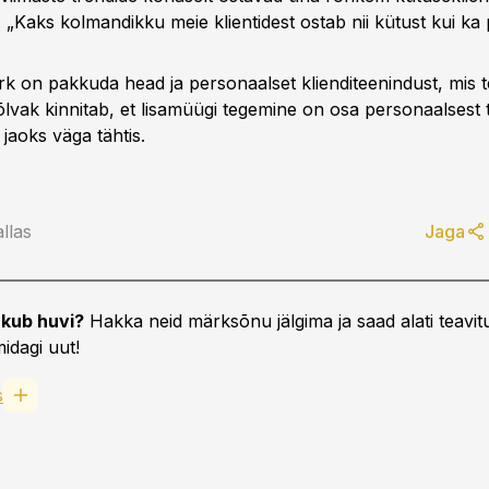
. „Kaks kolmandikku meie klientidest ostab nii kütust kui ka 
rk on pakkuda head ja personaalset klienditeenindust, mis t
õlvak kinnitab, et lisamüügi tegemine on osa personaalsest 
 jaoks väga tähtis.
llas
Jaga
kub huvi?
Hakka neid märksõnu jälgima ja saad alati teavitu
idagi uut!
s