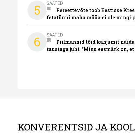
SAATED
5
Pereettevõte toob Eestisse Kree
fetatünni maha müüa ei ole mingi 
SAATED
6
Piilmannid tõid kahjumit näida
taustaga juhi. “Minu eesmärk on, et
KONVERENTSID JA KOO