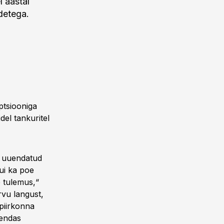
 aastal
detega.
ptsiooniga
del tankuritel
on uuendatud
ui ka poe
e tulemus,“
rvu langust,
 piirkonna
iendas