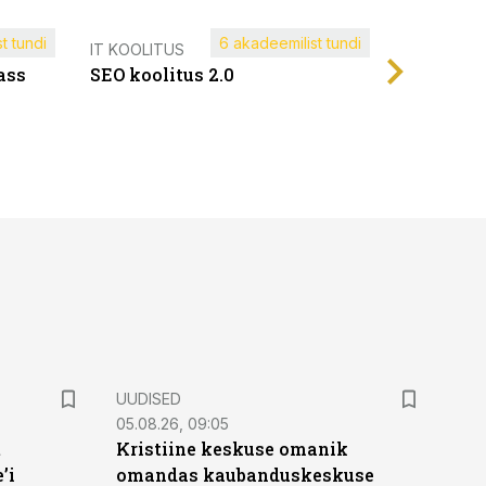
t tundi
6 akadeemilist tundi
Müügijuh
IT KOOLITUS
ass
SEO koolitus 2.0
UUDISED
05.08.26, 09:05
t
Kristiine keskuse omanik
’i
omandas kaubanduskeskuse