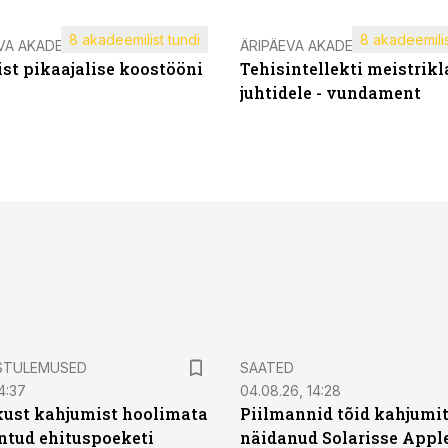
8 akadeemilist tundi
8 akadeemilis
VA AKADEEMIA
ÄRIPÄEVA AKADEEMIA
st pikaajalise koostööni
Tehisintellekti meistrikl
juhtidele - vundament
STULEMUSED
SAATED
4:37
04.08.26, 14:28
kust kahjumist hoolimata
Piilmannid tõid kahjumi
untud ehituspoeketi
näidanud Solarisse Apple