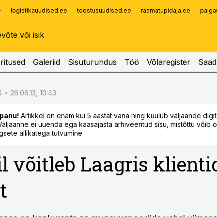
e
logistikauudised.ee
toostusuudised.ee
raamatupidaja.ee
palga
Infopank
Radar
ritused
Galeriid
Sisuturundus
Töö
Võlaregister
Saad
S
26.06.13, 10:43
panu!
Artikkel on enam kui 5 aastat vana ning kuulub väljaande digi
. Väljaanne ei uuenda ega kaasajasta arhiveeritud sisu, mistõttu võib ol
sete allikatega tutvumine
il võitleb Laagris klienti
t