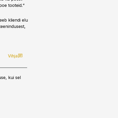
poe tooteid.“
eeb kliendi elu
teenindusest,
Vihja
se, kui sel