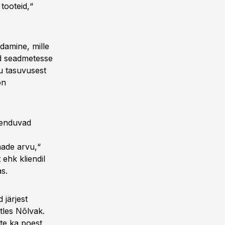
tooteid,“
damine, mille
ud seadmetesse
u tasuvusest
on
kenduvad
made arvu,“
 ehk kliendil
s.
 järjest
tles Nõlvak.
te ka poest