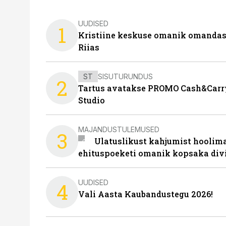
UUDISED
1
Kristiine keskuse omanik omanda
Riias
ST
SISUTURUNDUS
2
Tartus avatakse PROMO Cash&Carry
Studio
MAJANDUSTULEMUSED
3
Ulatuslikust kahjumist hoolima
ehituspoeketi omanik kopsaka div
UUDISED
4
Vali Aasta Kaubandustegu 2026!