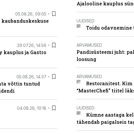
Ajalooline kauplus sün
05.08.26, 09:05
s kaubanduskeskuse
UUDISED
Toidu odavnemine 
ARVAMUSED
29.07.26, 14:56
Pandisüsteemi juht: pak
 kauplus ja Gastro
loosung
ARVAMUSED
05.08.26, 14:37
Restoranitest. Kim 
ta võttis tuntud
“MasterChefi” tiitel lä
idendi
UUDISED
04.08.26, 10:18
Kümne aastaga keln
tähendab paigalseis t