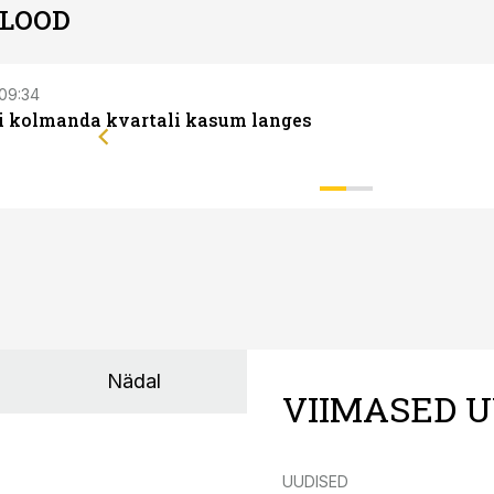
 LOOD
 09:34
li kolmanda kvartali kasum langes
Nädal
VIIMASED U
UUDISED