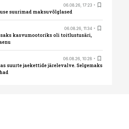
06.08.26, 17:23
nduse suurimad maksuvõlglased
06.08.26, 11:34
aks kasvumootoriks oli toitlustusäri,
laenu
06.08.26, 10:28
s suurte jaekettide järelevalve. Selgemaks
ohad