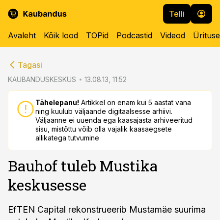
Telli
Avaleht
Kõik lood
TOPid
Podcastid
Videod
Üritus
cebook
cebook
Tagasi
Twitter)
Twitter)
KAUBANDUSKESKUS
13.08.13, 11:52
kedIn
kedIn
Tähelepanu!
Artikkel on enam kui 5 aastat vana
ning kuulub väljaande digitaalsesse arhiivi.
ail
ail
Väljaanne ei uuenda ega kaasajasta arhiveeritud
sisu, mistõttu võib olla vajalik kaasaegsete
k
k
allikatega tutvumine
Bauhof tuleb Mustika
keskusesse
EfTEN Capital rekonstrueerib Mustamäe suurima