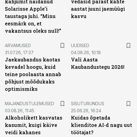
kahjumit näidanud
vedasid pärast kahte
Solarisse Apple’i
aastat juuni jaemüügi
taustaga juhi. “Minu
kasvu
eesmärk on, et
vakantsus oleks null!”
ARVAMUSED
UUDISED
31.07.26, 17:37
04.08.26, 10:18
Jaekaubandus kaotas
Vali Aasta
kevadel hoogu, kuid
Kaubandustegu 2026!
teine poolaasta annab
põhjust mõõdukaks
optimismiks
ST
MAJANDUSTULEMUSED
SISUTURUNDUS
03.08.26, 11:45
25.06.26, 16:24
Alkoholikett kasvatas
Kuidas õpetada
kasumit, kuigi käive
klienditoe AI-d nagu uut
veidi kahanes
töötajat?