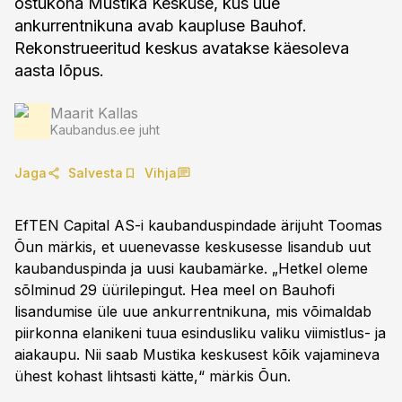
ostukoha Mustika Keskuse, kus uue
ankurrentnikuna avab kaupluse Bauhof.
Rekonstrueeritud keskus avatakse käesoleva
aasta lõpus.
Maarit Kallas
Kaubandus.ee juht
Jaga
Salvesta
Vihja
EfTEN Capital AS-i kaubanduspindade ärijuht Toomas
Õun märkis, et uuenevasse keskusesse lisandub uut
kaubanduspinda ja uusi kaubamärke. „Hetkel oleme
sõlminud 29 üürilepingut. Hea meel on Bauhofi
lisandumise üle uue ankurrentnikuna, mis võimaldab
piirkonna elanikeni tuua esindusliku valiku viimistlus- ja
aiakaupu. Nii saab Mustika keskusest kõik vajamineva
ühest kohast lihtsasti kätte,“ märkis Õun.