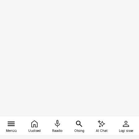
Menüü
Uudised
Raadio
Otsing
AI Chat
Logi sisse