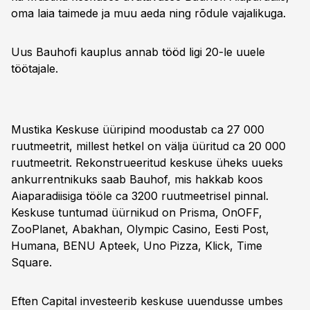
oma laia taimede ja muu aeda ning rõdule vajalikuga.
Uus Bauhofi kauplus annab tööd ligi 20-le uuele
töötajale.
Mustika Keskuse üüripind moodustab ca 27 000
ruutmeetrit, millest hetkel on välja üüritud ca 20 000
ruutmeetrit. Rekonstrueeritud keskuse üheks uueks
ankurrentnikuks saab Bauhof, mis hakkab koos
Aiaparadiisiga tööle ca 3200 ruutmeetrisel pinnal.
Keskuse tuntumad üürnikud on Prisma, OnOFF,
ZooPlanet, Abakhan, Olympic Casino, Eesti Post,
Humana, BENU Apteek, Uno Pizza, Klick, Time
Square.
Eften Capital investeerib keskuse uuendusse umbes