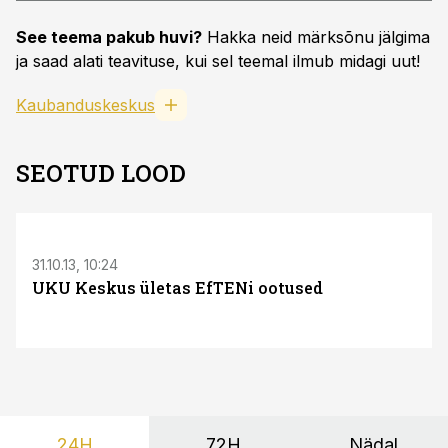
See teema pakub huvi?
Hakka neid märksõnu jälgima
ja saad alati teavituse, kui sel teemal ilmub midagi uut!
Kaubanduskeskus
SEOTUD LOOD
31.10.13, 10:24
UKU Keskus ületas EfTENi ootused
24H
72H
Nädal