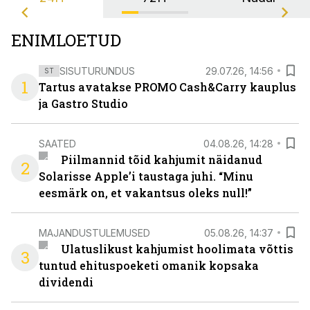
ENIMLOETUD
SISUTURUNDUS
29.07.26, 14:56
ST
1
Tartus avatakse PROMO Cash&Carry kauplus
ja Gastro Studio
SAATED
04.08.26, 14:28
Piilmannid tõid kahjumit näidanud
2
Solarisse Apple’i taustaga juhi. “Minu
eesmärk on, et vakantsus oleks null!”
MAJANDUSTULEMUSED
05.08.26, 14:37
Ulatuslikust kahjumist hoolimata võttis
3
tuntud ehituspoeketi omanik kopsaka
dividendi