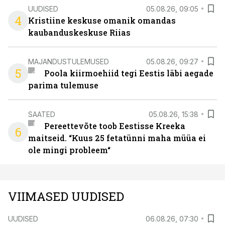
UUDISED
05.08.26, 09:05
4
Kristiine keskuse omanik omandas
kaubanduskeskuse Riias
MAJANDUSTULEMUSED
05.08.26, 09:27
5
Poola kiirmoehiid tegi Eestis läbi aegade
parima tulemuse
SAATED
05.08.26, 15:38
Pereettevõte toob Eestisse Kreeka
6
maitseid. “Kuus 25 fetatünni maha müüa ei
ole mingi probleem“
VIIMASED UUDISED
UUDISED
06.08.26, 07:30