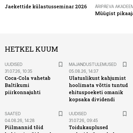
Jaekettide külastusseminar 2026
ÄRIPÄEVA AKADEE
Müügist pikaaj
HETKEL KUUM
UUDISED
MAJANDUSTULEMUSED
31.07.26, 10:35
05.08.26, 14:37
Coca-Cola vahetab
Ulatuslikust kahjumist
Baltikumi
hoolimata võttis tuntud
piirkonnajuhti
ehituspoeketi omanik
kopsaka dividendi
SAATED
UUDISED
04.08.26, 14:28
31.07.26, 09:45
Piilmannid tõid
Toidukauplused