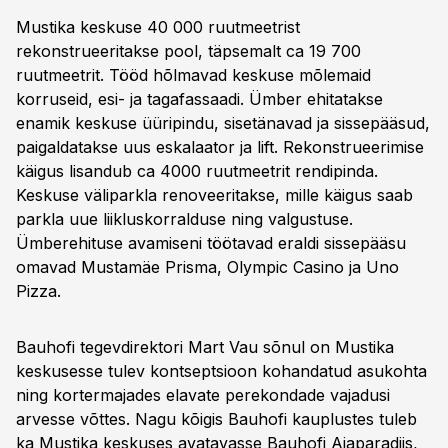
Mustika keskuse 40 000 ruutmeetrist
rekonstrueeritakse pool, täpsemalt ca 19 700
ruutmeetrit. Tööd hõlmavad keskuse mõlemaid
korruseid, esi- ja tagafassaadi. Ümber ehitatakse
enamik keskuse üüripindu, sisetänavad ja sissepääsud,
paigaldatakse uus eskalaator ja lift. Rekonstrueerimise
käigus lisandub ca 4000 ruutmeetrit rendipinda.
Keskuse väliparkla renoveeritakse, mille käigus saab
parkla uue liikluskorralduse ning valgustuse.
Ümberehituse avamiseni töötavad eraldi sissepääsu
omavad Mustamäe Prisma, Olympic Casino ja Uno
Pizza.
Bauhofi tegevdirektori Mart Vau sõnul on Mustika
keskusesse tulev kontseptsioon kohandatud asukohta
ning kortermajades elavate perekondade vajadusi
arvesse võttes. Nagu kõigis Bauhofi kauplustes tuleb
ka Mustika keskuses avatavasse Bauhofi Aiaparadiis,