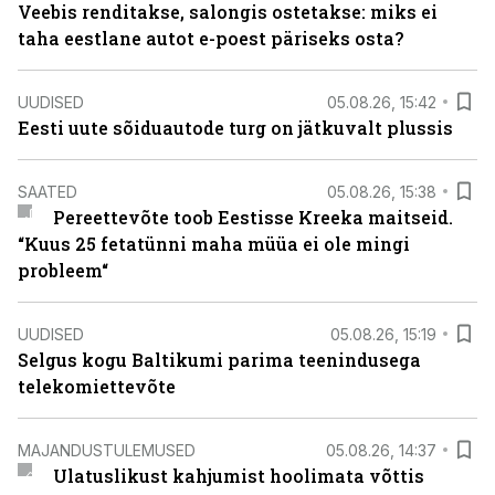
Veebis renditakse, salongis ostetakse: miks ei
taha eestlane autot e-poest päriseks osta?
UUDISED
05.08.26, 15:42
Eesti uute sõiduautode turg on jätkuvalt plussis
SAATED
05.08.26, 15:38
Pereettevõte toob Eestisse Kreeka maitseid.
“Kuus 25 fetatünni maha müüa ei ole mingi
probleem“
UUDISED
05.08.26, 15:19
Selgus kogu Baltikumi parima teenindusega
telekomiettevõte
MAJANDUSTULEMUSED
05.08.26, 14:37
Ulatuslikust kahjumist hoolimata võttis