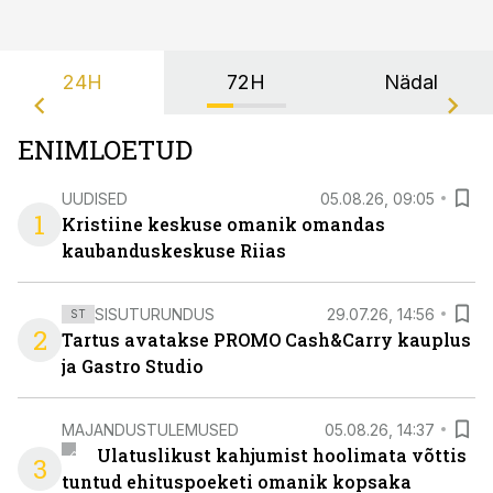
24H
72H
Nädal
ENIMLOETUD
UUDISED
05.08.26, 09:05
1
Kristiine keskuse omanik omandas
kaubanduskeskuse Riias
SISUTURUNDUS
29.07.26, 14:56
ST
2
Tartus avatakse PROMO Cash&Carry kauplus
ja Gastro Studio
MAJANDUSTULEMUSED
05.08.26, 14:37
Ulatuslikust kahjumist hoolimata võttis
3
tuntud ehituspoeketi omanik kopsaka