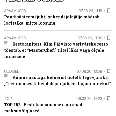
ARVAMUSED
07.08.26, 11:18
Pandisüsteemi juht: pakendi jalajälje määrab
logistika, mitte loosung
ARVAMUSED
07.08.26, 11:06
Restoranitest. Kim Päivistö verivärske resto
tõestab, et “MasterChefi” tiitel läks väga õigele
inimesele
UUDISED
07.08.26, 10:58
Kümne aastaga kelnerist hotelli tegevjuhiks.
„Teeninduses tähendab paigalseis tagasiminekut“
TOP
06.08.26, 17:23
TOP 152 | Eesti kaubanduse suurimad
maksuvõlglased