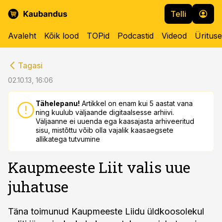
Telli
Avaleht
Kõik lood
TOPid
Podcastid
Videod
Üritus
cebook
cebook
Tagasi
Twitter)
Twitter)
02.10.13, 16:06
kedIn
kedIn
Tähelepanu!
Artikkel on enam kui 5 aastat vana
ning kuulub väljaande digitaalsesse arhiivi.
ail
ail
Väljaanne ei uuenda ega kaasajasta arhiveeritud
sisu, mistõttu võib olla vajalik kaasaegsete
k
k
allikatega tutvumine
Kaupmeeste Liit valis uue
juhatuse
Täna toimunud Kaupmeeste Liidu üldkoosolekul