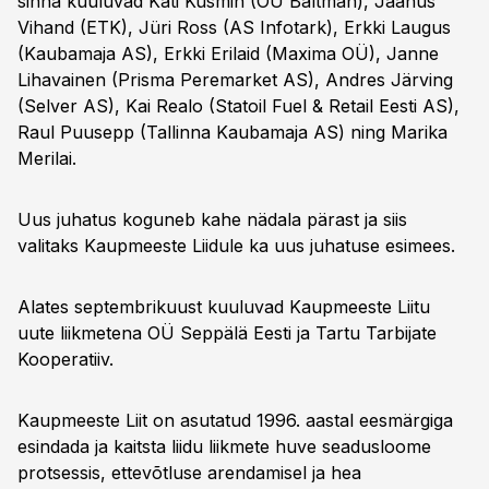
sinna kuuluvad Kati Kusmin (OÜ Baltman), Jaanus
Vihand (ETK), Jüri Ross (AS Infotark), Erkki Laugus
(Kaubamaja AS), Erkki Erilaid (Maxima OÜ), Janne
Lihavainen (Prisma Peremarket AS), Andres Järving
(Selver AS), Kai Realo (Statoil Fuel & Retail Eesti AS),
Raul Puusepp (Tallinna Kaubamaja AS) ning Marika
Merilai.
Uus juhatus koguneb kahe nädala pärast ja siis
valitaks Kaupmeeste Liidule ka uus juhatuse esimees.
Alates septembrikuust kuuluvad Kaupmeeste Liitu
uute liikmetena OÜ Seppälä Eesti ja Tartu Tarbijate
Kooperatiiv.
Kaupmeeste Liit on asutatud 1996. aastal eesmärgiga
esindada ja kaitsta liidu liikmete huve seadusloome
protsessis, ettevõtluse arendamisel ja hea