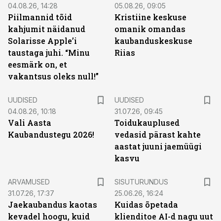
04.08.26, 14:28
05.08.26, 09:05
Piilmannid tõid
Kristiine keskuse
kahjumit näidanud
omanik omandas
Solarisse Apple’i
kaubanduskeskuse
taustaga juhi. “Minu
Riias
eesmärk on, et
vakantsus oleks null!”
UUDISED
UUDISED
04.08.26, 10:18
31.07.26, 09:45
Vali Aasta
Toidukauplused
Kaubandustegu 2026!
vedasid pärast kahte
aastat juuni jaemüügi
kasvu
ST
ARVAMUSED
SISUTURUNDUS
31.07.26, 17:37
25.06.26, 16:24
Jaekaubandus kaotas
Kuidas õpetada
kevadel hoogu, kuid
klienditoe AI-d nagu uut