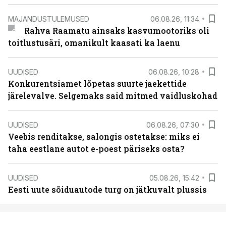
MAJANDUSTULEMUSED
06.08.26, 11:34
Rahva Raamatu ainsaks kasvumootoriks oli
toitlustusäri, omanikult kaasati ka laenu
UUDISED
06.08.26, 10:28
Konkurentsiamet lõpetas suurte jaekettide
järelevalve. Selgemaks said mitmed vaidluskohad
UUDISED
06.08.26, 07:30
Veebis renditakse, salongis ostetakse: miks ei
taha eestlane autot e-poest päriseks osta?
UUDISED
05.08.26, 15:42
Eesti uute sõiduautode turg on jätkuvalt plussis