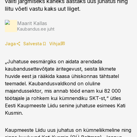
valiti järgmiseks kaheks aastaks uus juhatus ning
liitu võeti vastu kaks uut liiget.
Maarit Kallas
Kaubandus.ee juht
Jaga
Salvesta
Vihja
„Juhatuse eesmärgiks on aidata arendada
kaubandusettevõtjate äritegevust, seista liikmete
huvide eest ja rääkida kaasa ühiskonnas tähtsatel
teemadel. Kaubandusvaldkond on oluline
majandussektor, mis annab tööd enam kui 82 000
töötajale ja rohkem kui kümnendiku SKT-st,“ ütles
Eesti Kaupmeeste Liidu senine juhatuse esimees Kati
Kusmin.
Kaupmeeste Liidu uus juhatus on kümneliikmeline ning