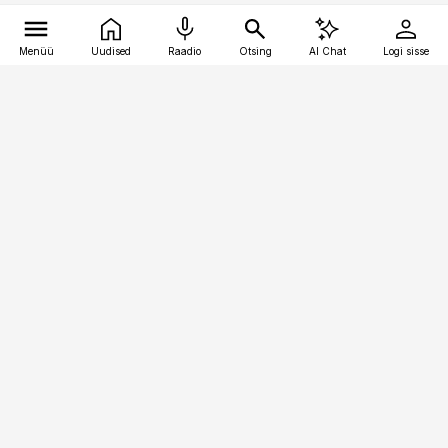
Menüü
Uudised
Raadio
Otsing
AI Chat
Logi sisse
Vana-Lõuna 39/1, 19094 Tallinn
(+372) 667 0111
kaubandus@kaubandus.ee
Telli
Reklaam
Firmast
Sisu kasutamisõigused
Ajakirjaniku
eetikakoodeks
Üldtingimused
Privaatsustingimused
Küpsiste poliitika
KKK
Eesti Meediaettevõtete
Eelistuste haldamine