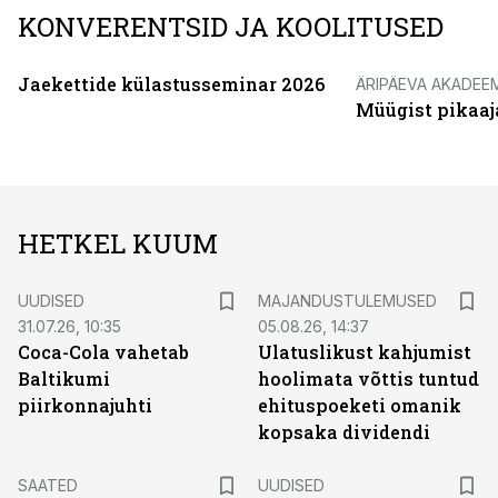
KONVERENTSID JA KOOLITUSED
Jaekettide külastusseminar 2026
ÄRIPÄEVA AKADEE
Müügist pikaaj
HETKEL KUUM
UUDISED
MAJANDUSTULEMUSED
31.07.26, 10:35
05.08.26, 14:37
Coca-Cola vahetab
Ulatuslikust kahjumist
Baltikumi
hoolimata võttis tuntud
piirkonnajuhti
ehituspoeketi omanik
kopsaka dividendi
SAATED
UUDISED