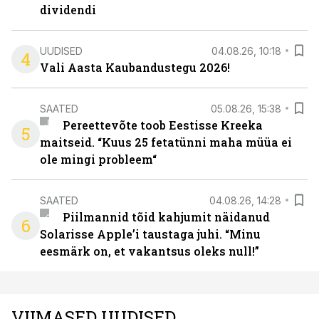
dividendi
UUDISED
04.08.26, 10:18
4
Vali Aasta Kaubandustegu 2026!
SAATED
05.08.26, 15:38
Pereettevõte toob Eestisse Kreeka
5
maitseid. “Kuus 25 fetatünni maha müüa ei
ole mingi probleem“
SAATED
04.08.26, 14:28
Piilmannid tõid kahjumit näidanud
6
Solarisse Apple’i taustaga juhi. “Minu
eesmärk on, et vakantsus oleks null!”
VIIMASED UUDISED