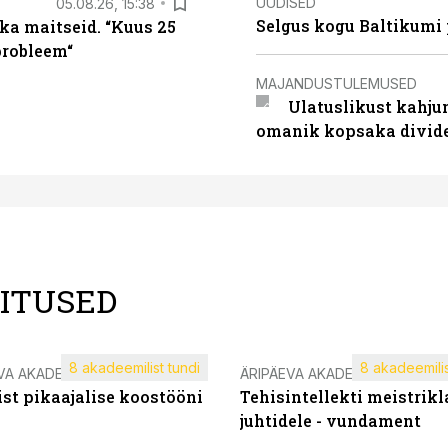
UUDISED
05.08.26, 15:38
Selgus kogu Baltikumi
ka maitseid. “Kuus 25
probleem“
MAJANDUSTULEMUSED
Ulatuslikust kahju
omanik kopsaka divid
LITUSED
8 akadeemilist tundi
8 akadeemilis
VA AKADEEMIA
ÄRIPÄEVA AKADEEMIA
st pikaajalise koostööni
Tehisintellekti meistrikl
juhtidele - vundament