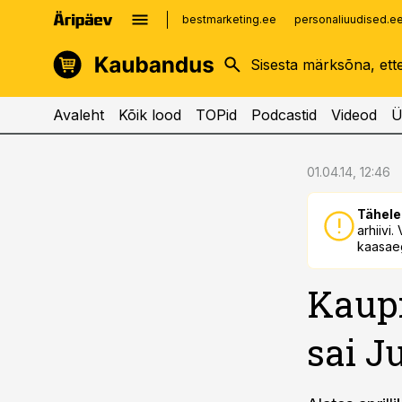
bestmarketing.ee
personaliuudised.e
kinnisvarauudised.ee
imelineajalugu.ee
logistikauudised.ee
imelineteadus.ee
Avaleht
Kõik lood
TOPid
Podcastid
Videod
Ü
cebook
cebook
01.04.14, 12:46
Twitter)
Twitter)
Tähele
kedIn
kedIn
arhiivi
kaasaeg
ail
ail
Kaupm
k
k
sai J