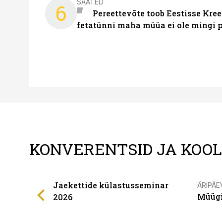
SAATED
6
Pereettevõte toob Eestisse Kree
fetatünni maha müüa ei ole mingi 
KONVERENTSID JA KOO
Jaekettide külastusseminar
ÄRIPÄE
Müügi
2026