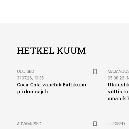
HETKEL KUUM
UUDISED
MAJANDU
31.07.26, 10:35
05.08.26, 1
Coca-Cola vahetab Baltikumi
Ulatusli
piirkonnajuhti
võttis t
omanik k
ARVAMUSED
UUDISED