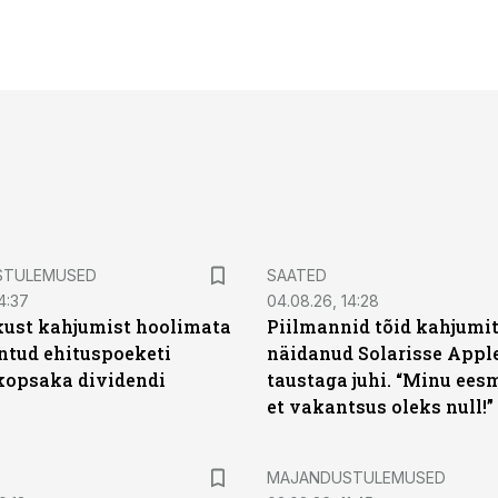
STULEMUSED
SAATED
4:37
04.08.26, 14:28
kust kahjumist hoolimata
Piilmannid tõid kahjumi
untud ehituspoeketi
näidanud Solarisse Apple
opsaka dividendi
taustaga juhi. “Minu ees
et vakantsus oleks null!”
MAJANDUSTULEMUSED