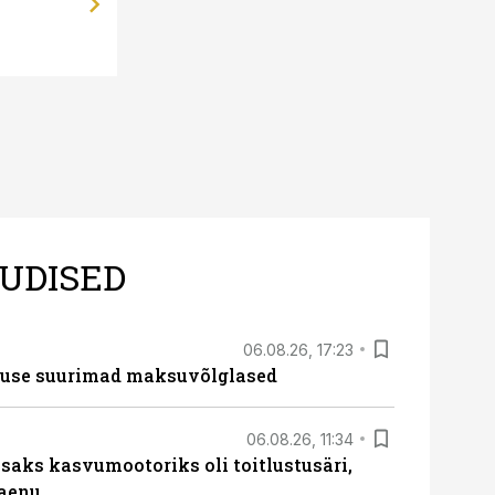
UDISED
06.08.26, 17:23
nduse suurimad maksuvõlglased
06.08.26, 11:34
aks kasvumootoriks oli toitlustusäri,
laenu