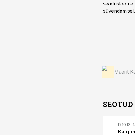
seadusloome p
süvendamisel.
Maarit Ka
SEOTUD
17.10.13, 
Kaupme