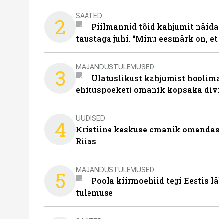
SAATED
2
Piilmannid tõid kahjumit näida
taustaga juhi. “Minu eesmärk on, et
MAJANDUSTULEMUSED
3
Ulatuslikust kahjumist hoolima
ehituspoeketi omanik kopsaka div
UUDISED
4
Kristiine keskuse omanik omanda
Riias
MAJANDUSTULEMUSED
5
Poola kiirmoehiid tegi Eestis l
tulemuse