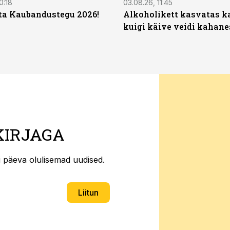
0:18
03.08.26, 11:45
ta Kaubandustegu 2026!
Alkoholikett kasvatas k
kuigi käive veidi kahane
KIRJAGA
ti päeva olulisemad uudised.
Liitun