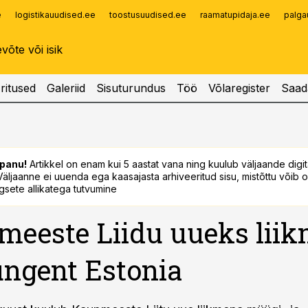
e
logistikauudised.ee
toostusuudised.ee
raamatupidaja.ee
palga
Infopank
Radar
ritused
Galeriid
Sisuturundus
Töö
Võlaregister
Saad
panu!
Artikkel on enam kui 5 aastat vana ning kuulub väljaande digi
. Väljaanne ei uuenda ega kaasajasta arhiveeritud sisu, mistõttu võib ol
sete allikatega tutvumine
eeste Liidu uueks lii
ungent Estonia