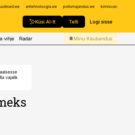
Iseteenindus
uudised.ee
aritehnoloogia.ee
pollumajandus.ee
kinnisvarauudised.
Telli Kaubandus
Küsi AI-lt
Telli
Logi sisse
a vihje
Radar
Minu Kaubandus
taalsesse
la vajalik
kmeks