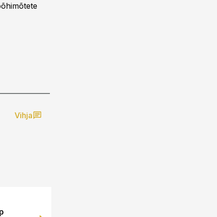
põhimõtete
Vihja
02.10.13, 16:06
p
Kaupmeeste Liit valis uue juhatuse