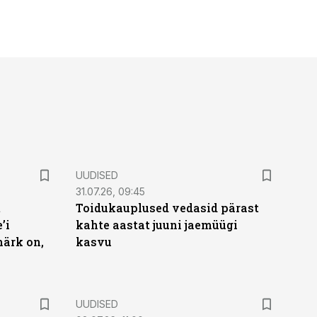
UUDISED
31.07.26, 09:45
t
Toidukauplused vedasid pärast
’i
kahte aastat juuni jaemüügi
märk on,
kasvu
UUDISED