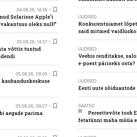
04.08.26, 14:28
nud Solarisse Apple’i
UUDISED
Konkurentsiamet lõpeta
 vakantsus oleks null!”
said mitmed vaidlusk
05.08.26, 14:37
ta võttis tuntud
UUDISED
Veebis renditakse, salo
idendi
e-poest päriseks osta?
05.08.26, 09:05
s kaubanduskeskuse
UUDISED
Eesti uute sõiduautode 
SAATED
05.08.26, 09:27
Pereettevõte toob E
äbi aegade parima
fetatünni maha müüa ei