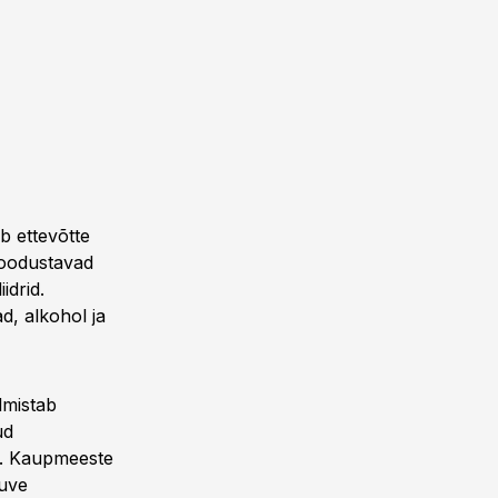
b ettevõtte
moodustavad
idrid.
, alkohol ja
lmistab
ud
i. Kaupmeeste
huve