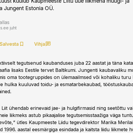
likuust kuulub Kaupmeeste Liitu uue liikmena müügi- ja
a Jungent Estonia OÜ.
allas
.ee juht
Salvesta
Vihja
tiivselt tegutsenud kaubanduses juba 22 aastat ja täna kata
afia lisaks Eestile tervet Baltikumi. Jungenti kaubavaliku 
mis oma tootegruppides on ülemaailmsed või kohaliku turu li
 hulka kuuluvad toidu- ja esmatarbekaubad, tööstuskaubad
ined.
it ühendab erinevaid jae- ja hulgifirmasid ning seetõttu va
eie liikmeks astub pikaajalise tegutsemisstaažiga väga tunt
võte,“ ütles Kaupmeeste Liidu tegevdirektor Marika Merila
ud 1996. aastal eesmärgiga esindada ja kaitsta liidu liikmete 