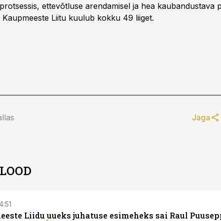
rotsessis, ettevõtluse arendamisel ja hea kaubandustava 
 Kaupmeeste Liitu kuulub kokku 49 liiget.
llas
Jaga
 LOOD
14:51
este Liidu uueks juhatuse esimeheks sai Raul Puusep