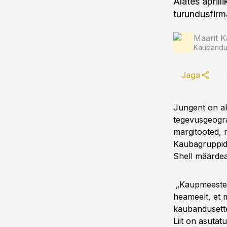
Alates april
turundusfirm
Maarit K
Kaubandus
Jaga
Jungent on ak
tegevusgeogra
margitooted, 
Kaubagruppide
Shell määrdea
„Kaupmeeste Li
heameelt, et m
kaubandusette
Liit on asutat