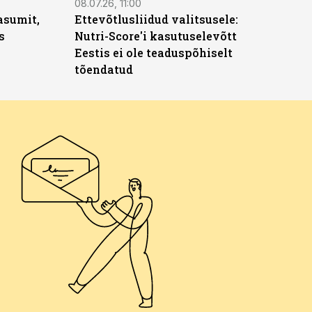
08.07.26, 11:00
asumit,
Ettevõtlusliidud valitsusele:
s
Nutri-Score'i kasutuselevõtt
Eestis ei ole teaduspõhiselt
tõendatud