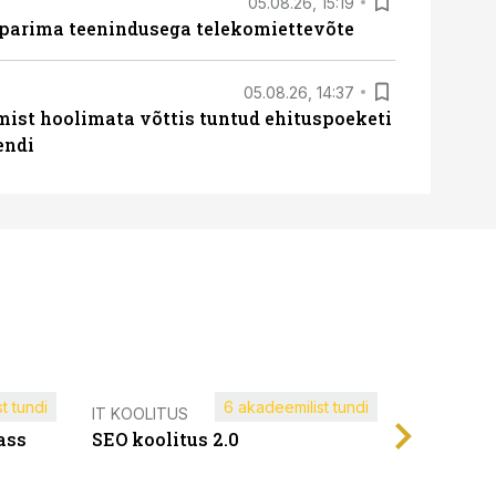
05.08.26, 15:19
 parima teenindusega telekomiettevõte
05.08.26, 14:37
mist hoolimata võttis tuntud ehituspoeketi
endi
t tundi
6 akadeemilist tundi
Müügijuh
IT KOOLITUS
ass
SEO koolitus 2.0