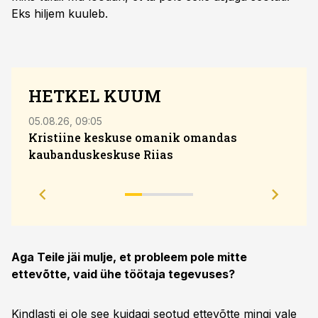
Eks hiljem kuuleb.
HETKEL KUUM
05.08.26, 09:05
04.08
Kristiine keskuse omanik omandas
kaubanduskeskuse Riias
Sola
eesm
Aga Teile jäi mulje, et probleem pole mitte
ettevõtte, vaid ühe töötaja tegevuses?
Kindlasti ei ole see kuidagi seotud ettevõtte mingi vale