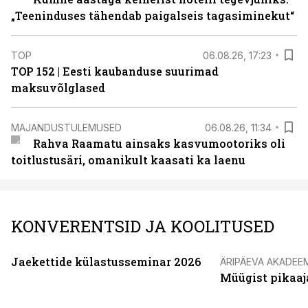
„Teeninduses tähendab paigalseis tagasiminekut“
TOP
06.08.26, 17:23
TOP 152 | Eesti kaubanduse suurimad
maksuvõlglased
MAJANDUSTULEMUSED
06.08.26, 11:34
Rahva Raamatu ainsaks kasvumootoriks oli
toitlustusäri, omanikult kaasati ka laenu
KONVERENTSID JA KOOLITUSED
Jaekettide külastusseminar 2026
ÄRIPÄEVA AKADEE
Müügist pikaaj