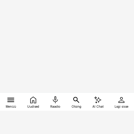
Menüü
Uudised
Raadio
Otsing
AI Chat
Logi sisse
Vana-Lõuna 39/1, 19094 Tallinn