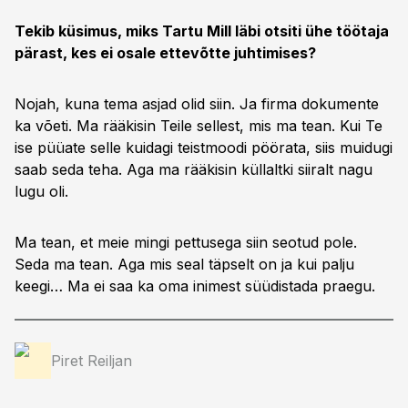
Tekib küsimus, miks Tartu Mill läbi otsiti ühe töötaja
pärast, kes ei osale ettevõtte juhtimises?
Nojah, kuna tema asjad olid siin. Ja firma dokumente
ka võeti. Ma rääkisin Teile sellest, mis ma tean. Kui Te
ise püüate selle kuidagi teistmoodi pöörata, siis muidugi
saab seda teha. Aga ma rääkisin küllaltki siiralt nagu
lugu oli.
Ma tean, et meie mingi pettusega siin seotud pole.
Seda ma tean. Aga mis seal täpselt on ja kui palju
keegi… Ma ei saa ka oma inimest süüdistada praegu.
Piret Reiljan