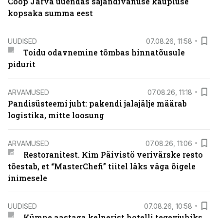
Coop Järva uuendas sajandivanuse kaupluse
kopsaka summa eest
UUDISED
07.08.26, 11:58
Toidu odavnemine tõmbas hinnatõusule
pidurit
ARVAMUSED
07.08.26, 11:18
Pandisüsteemi juht: pakendi jalajälje määrab
logistika, mitte loosung
ARVAMUSED
07.08.26, 11:06
Restoranitest. Kim Päivistö verivärske resto
tõestab, et “MasterChefi” tiitel läks väga õigele
inimesele
UUDISED
07.08.26, 10:58
Kümne aastaga kelnerist hotelli tegevjuhiks.