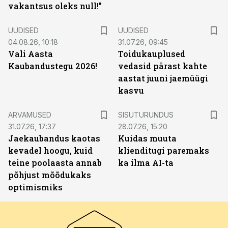
vakantsus oleks null!”
UUDISED
UUDISED
04.08.26, 10:18
31.07.26, 09:45
Vali Aasta
Toidukauplused
Kaubandustegu 2026!
vedasid pärast kahte
aastat juuni jaemüügi
kasvu
ST
ARVAMUSED
SISUTURUNDUS
31.07.26, 17:37
28.07.26, 15:20
Jaekaubandus kaotas
Kuidas muuta
kevadel hoogu, kuid
klienditugi paremaks
teine poolaasta annab
ka ilma AI-ta
põhjust mõõdukaks
optimismiks