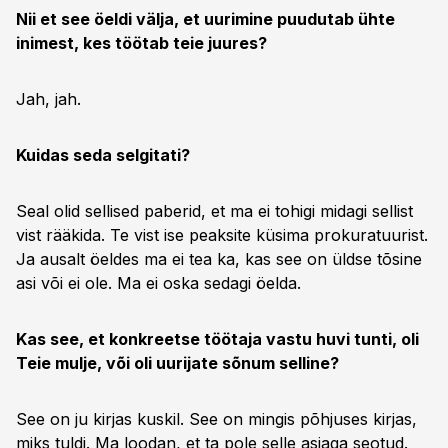
Nii et see öeldi välja, et uurimine puudutab ühte
inimest, kes töötab teie juures?
Jah, jah.
Kuidas seda selgitati?
Seal olid sellised paberid, et ma ei tohigi midagi sellist
vist rääkida. Te vist ise peaksite küsima prokuratuurist.
Ja ausalt öeldes ma ei tea ka, kas see on üldse tõsine
asi või ei ole. Ma ei oska sedagi öelda.
Kas see, et konkreetse töötaja vastu huvi tunti, oli
Teie mulje, või oli uurijate sõnum selline?
See on ju kirjas kuskil. See on mingis põhjuses kirjas,
miks tuldi. Ma loodan, et ta pole selle asjaga seotud.