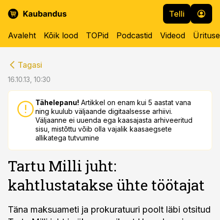
Telli
Avaleht
Kõik lood
TOPid
Podcastid
Videod
Üritus
cebook
cebook
Tagasi
Twitter)
Twitter)
16.10.13, 10:30
kedIn
kedIn
Tähelepanu!
Artikkel on enam kui 5 aastat vana
ning kuulub väljaande digitaalsesse arhiivi.
ail
ail
Väljaanne ei uuenda ega kaasajasta arhiveeritud
sisu, mistõttu võib olla vajalik kaasaegsete
k
k
allikatega tutvumine
Tartu Milli juht:
kahtlustatakse ühte töötajat
Täna maksuameti ja prokuratuuri poolt läbi otsitud