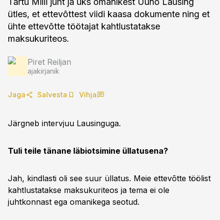
Tartu Milli juht ja üks omanikest Uuno Lausing
ütles, et ettevõttest viidi kaasa dokumente ning et
ühte ettevõtte töötajat kahtlustatakse
maksukuriteos.
Piret Reiljan
ajakirjanik
Jaga
Salvesta
Vihja
Järgneb intervjuu Lausinguga.
Tuli teile tänane läbiotsimine üllatusena?
Jah, kindlasti oli see suur üllatus. Meie ettevõtte töölist
kahtlustatakse maksukuriteos ja tema ei ole
juhtkonnast ega omanikega seotud.