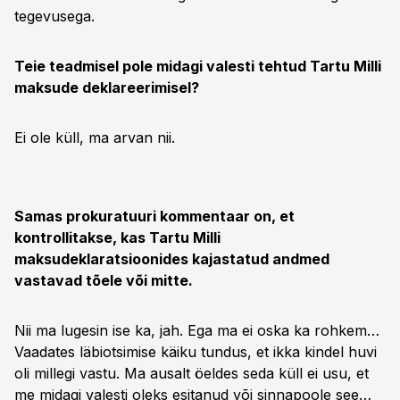
tegevusega.
Teie teadmisel pole midagi valesti tehtud Tartu Milli
maksude deklareerimisel?
Ei ole küll, ma arvan nii.
Samas prokuratuuri kommentaar on, et
kontrollitakse, kas Tartu Milli
maksudeklaratsioonides kajastatud andmed
vastavad tõele või mitte.
Nii ma lugesin ise ka, jah. Ega ma ei oska ka rohkem…
Vaadates läbiotsimise käiku tundus, et ikka kindel huvi
oli millegi vastu. Ma ausalt öeldes seda küll ei usu, et
me midagi valesti oleks esitanud või sinnapoole see…