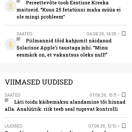
Pereettevõte toob Eestisse Kreeka
5
maitseid. “Kuus 25 fetatünni maha müüa ei
ole mingi probleem“
SAATED
04.08.26, 14:28
Piilmannid tõid kahjumit näidanud
6
Solarisse Apple’i taustaga juhi. “Minu
eesmärk on, et vakantsus oleks null!”
VIIMASED UUDISED
SAATED
07.08.26, 15:11
Läti toidu käibemaksu alandamine tõi hinnad
alla. Analüütik: riik teeb seal tugevat kontrolli
UUDISED
07.08.26, 12:10