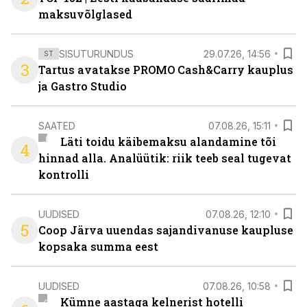
maksuvõlglased
SISUTURUNDUS
29.07.26, 14:56
ST
3
Tartus avatakse PROMO Cash&Carry kauplus
ja Gastro Studio
SAATED
07.08.26, 15:11
Läti toidu käibemaksu alandamine tõi
4
hinnad alla. Analüütik: riik teeb seal tugevat
kontrolli
UUDISED
07.08.26, 12:10
5
Coop Järva uuendas sajandivanuse kaupluse
kopsaka summa eest
UUDISED
07.08.26, 10:58
Kümne aastaga kelnerist hotelli