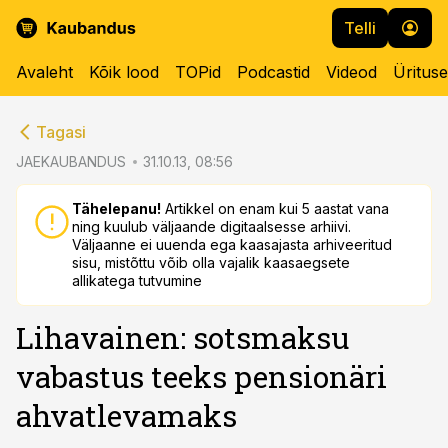
Telli
Avaleht
Kõik lood
TOPid
Podcastid
Videod
Üritus
cebook
cebook
Tagasi
Twitter)
Twitter)
JAEKAUBANDUS
31.10.13, 08:56
kedIn
kedIn
Tähelepanu!
Artikkel on enam kui 5 aastat vana
ning kuulub väljaande digitaalsesse arhiivi.
ail
ail
Väljaanne ei uuenda ega kaasajasta arhiveeritud
sisu, mistõttu võib olla vajalik kaasaegsete
k
k
allikatega tutvumine
Lihavainen: sotsmaksu
vabastus teeks pensionäri
ahvatlevamaks