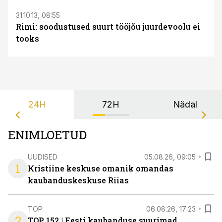
31.10.13, 08:55
Rimi: soodustused suurt tööjõu juurdevoolu ei
tooks
24H
72H
Nädal
ENIMLOETUD
UUDISED
05.08.26, 09:05
1
Kristiine keskuse omanik omandas
kaubanduskeskuse Riias
TOP
06.08.26, 17:23
2
TOP 152 | Eesti kaubanduse suurimad