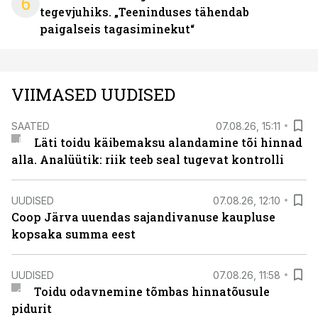
6
tegevjuhiks. „Teeninduses tähendab
paigalseis tagasiminekut“
VIIMASED UUDISED
SAATED
07.08.26, 15:11
Läti toidu käibemaksu alandamine tõi hinnad
alla. Analüütik: riik teeb seal tugevat kontrolli
UUDISED
07.08.26, 12:10
Coop Järva uuendas sajandivanuse kaupluse
kopsaka summa eest
UUDISED
07.08.26, 11:58
Toidu odavnemine tõmbas hinnatõusule
pidurit