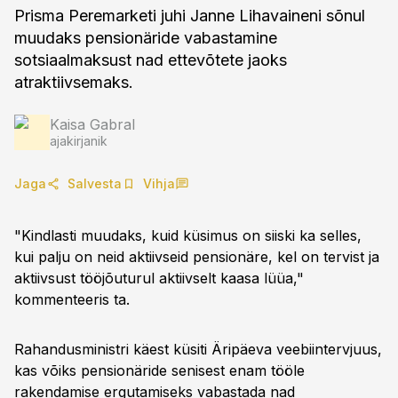
Prisma Peremarketi juhi Janne Lihavaineni sõnul
muudaks pensionäride vabastamine
sotsiaalmaksust nad ettevõtete jaoks
atraktiivsemaks.
Kaisa Gabral
ajakirjanik
Jaga
Salvesta
Vihja
"Kindlasti muudaks, kuid küsimus on siiski ka selles,
kui palju on neid aktiivseid pensionäre, kel on tervist ja
aktiivsust tööjõuturul aktiivselt kaasa lüüa,"
kommenteeris ta.
Rahandusministri käest küsiti Äripäeva veebiintervjuus,
kas võiks pensionäride senisest enam tööle
rakendamise ergutamiseks vabastada nad