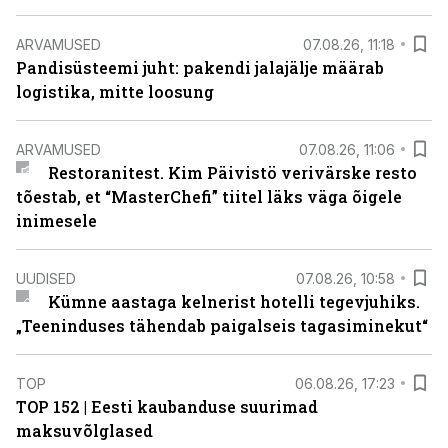
ARVAMUSED
07.08.26, 11:18
Pandisüsteemi juht: pakendi jalajälje määrab
logistika, mitte loosung
ARVAMUSED
07.08.26, 11:06
Restoranitest. Kim Päivistö verivärske resto
tõestab, et “MasterChefi” tiitel läks väga õigele
inimesele
UUDISED
07.08.26, 10:58
Kümne aastaga kelnerist hotelli tegevjuhiks.
„Teeninduses tähendab paigalseis tagasiminekut“
TOP
06.08.26, 17:23
TOP 152 | Eesti kaubanduse suurimad
maksuvõlglased