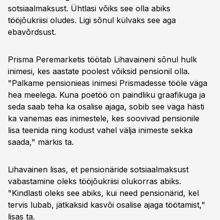
sotsiaalmaksust. Ühtlasi võiks see olla abiks
tööjõukriisi oludes. Ligi sõnul külvaks see aga
ebavõrdsust.
Prisma Peremarketis töötab Lihavaineni sõnul hulk
inimesi, kes aastate poolest võiksid pensionil olla.
"Palkame pensionieas inimesi Prismadesse tööle väga
hea meelega. Kuna poetöö on paindliku graafikuga ja
seda saab teha ka osalise ajaga, sobib see väga hästi
ka vanemas eas inimestele, kes soovivad pensionile
lisa teenida ning kodust vahel välja inimeste sekka
saada," märkis ta.
Lihavainen lisas, et pensionäride sotsiaalmaksust
vabastamine oleks tööjõukriisi olukorras abiks.
"Kindlasti oleks see abiks, kui need pensionärid, kel
tervis lubab, jätkaksid kasvõi osalise ajaga töötamist,"
lisas ta.