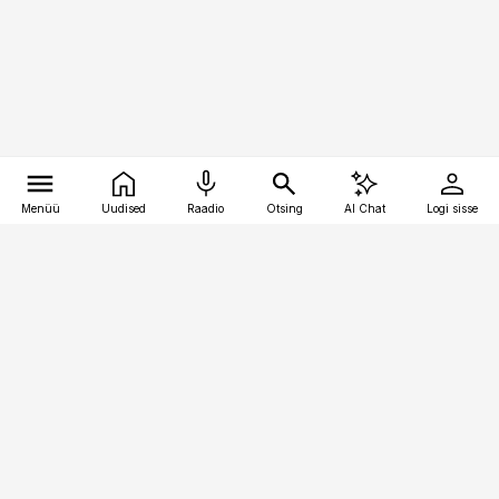
Menüü
Uudised
Raadio
Otsing
AI Chat
Logi sisse
Vana-Lõuna 39/1, 19094 Tallinn
(+372) 667 0111
kaubandus@kaubandus.ee
Telli
Reklaam
Firmast