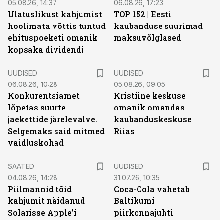
05.08.26, 14:37
06.08.26, 17:23
Ulatuslikust kahjumist
TOP 152 | Eesti
hoolimata võttis tuntud
kaubanduse suurimad
ehituspoeketi omanik
maksuvõlglased
kopsaka dividendi
UUDISED
UUDISED
06.08.26, 10:28
05.08.26, 09:05
Konkurentsiamet
Kristiine keskuse
lõpetas suurte
omanik omandas
jaekettide järelevalve.
kaubanduskeskuse
Selgemaks said mitmed
Riias
vaidluskohad
SAATED
UUDISED
04.08.26, 14:28
31.07.26, 10:35
Piilmannid tõid
Coca-Cola vahetab
kahjumit näidanud
Baltikumi
Solarisse Apple’i
piirkonnajuhti