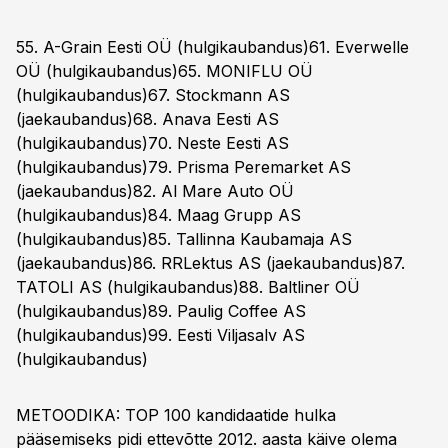
55. A-Grain Eesti OÜ (hulgikaubandus)61. Everwelle
OÜ (hulgikaubandus)65. MONIFLU OÜ
(hulgikaubandus)67. Stockmann AS
(jaekaubandus)68. Anava Eesti AS
(hulgikaubandus)70. Neste Eesti AS
(hulgikaubandus)79. Prisma Peremarket AS
(jaekaubandus)82. Al Mare Auto OÜ
(hulgikaubandus)84. Maag Grupp AS
(hulgikaubandus)85. Tallinna Kaubamaja AS
(jaekaubandus)86. RRLektus AS (jaekaubandus)87.
TATOLI AS (hulgikaubandus)88. Baltliner OÜ
(hulgikaubandus)89. Paulig Coffee AS
(hulgikaubandus)99. Eesti Viljasalv AS
(hulgikaubandus)
METOODIKA: TOP 100 kandidaatide hulka
pääsemiseks pidi ettevõtte 2012. aasta käive olema