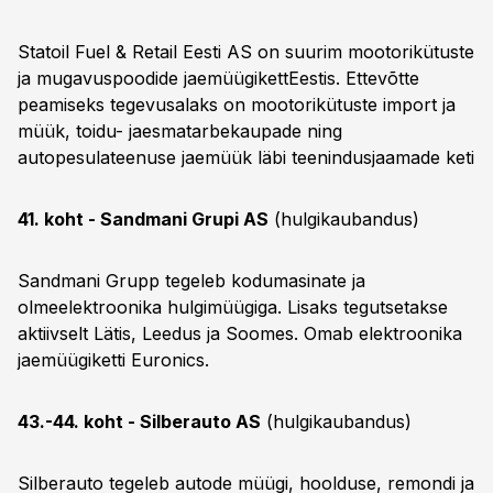
Statoil Fuel & Retail Eesti AS on suurim mootorikütuste
ja mugavuspoodide jaemüügikettEestis. Ettevõtte
peamiseks tegevusalaks on mootorikütuste import ja
müük, toidu- jaesmatarbekaupade ning
autopesulateenuse jaemüük läbi teenindusjaamade keti
41. koht - Sandmani Grupi AS
(hulgikaubandus)
Sandmani Grupp tegeleb kodumasinate ja
olmeelektroonika hulgimüügiga. Lisaks tegutsetakse
aktiivselt Lätis, Leedus ja Soomes. Omab elektroonika
jaemüügiketti Euronics.
43.-44. koht - Silberauto AS
(hulgikaubandus)
Silberauto tegeleb autode müügi, hoolduse, remondi ja