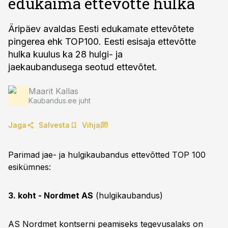
edukaima ettevõtte hulka
Äripäev avaldas Eesti edukamate ettevõtete
pingerea ehk TOP100. Eesti esisaja ettevõtte
hulka kuulus ka 28 hulgi- ja
jaekaubandusega seotud ettevõtet.
Maarit Kallas
Kaubandus.ee juht
Jaga
Salvesta
Vihja
Parimad jae- ja hulgikaubandus ettevõtted TOP 100
esikümnes:
3. koht - Nordmet AS
(hulgikaubandus)
AS Nordmet kontserni peamiseks tegevusalaks on