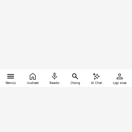
Menüü
Uudised
Raadio
Otsing
AI Chat
Logi sisse
Vana-Lõuna 39/1, 19094 Tallinn
(+372) 667 0111
kaubandus@kaubandus.ee