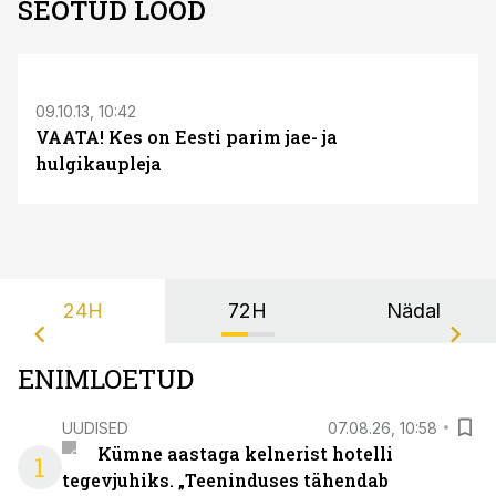
SEOTUD LOOD
S
09.10.13, 10:42
VAATA! Kes on Eesti parim jae- ja
hulgikaupleja
24H
72H
Nädal
ENIMLOETUD
UUDISED
07.08.26, 10:58
Kümne aastaga kelnerist hotelli
1
tegevjuhiks. „Teeninduses tähendab