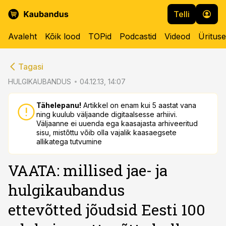
Telli
Avaleht
Kõik lood
TOPid
Podcastid
Videod
Üritus
cebook
cebook
Tagasi
Twitter)
Twitter)
HULGIKAUBANDUS
04.12.13, 14:07
kedIn
kedIn
Tähelepanu!
Artikkel on enam kui 5 aastat vana
ning kuulub väljaande digitaalsesse arhiivi.
ail
ail
Väljaanne ei uuenda ega kaasajasta arhiveeritud
sisu, mistõttu võib olla vajalik kaasaegsete
k
k
allikatega tutvumine
VAATA: millised jae- ja
hulgikaubandus
ettevõtted jõudsid Eesti 100