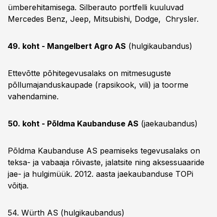
ümberehitamisega. Silberauto portfelli kuuluvad
Mercedes Benz, Jeep, Mitsubishi, Dodge, Chrysler.
49. koht - Mangelbert Agro AS
(hulgikaubandus)
Ettevõtte põhitegevusalaks on mitmesuguste
põllumajanduskaupade (rapsikook, vili) ja toorme
vahendamine.
50. koht - Põldma Kaubanduse AS
(jaekaubandus)
Põldma Kaubanduse AS peamiseks tegevusalaks on
teksa- ja vabaaja rõivaste, jalatsite ning aksessuaaride
jae- ja hulgimüük. 2012. aasta jaekaubanduse TOPi
võitja.
54. Würth AS (hulgikaubandus)