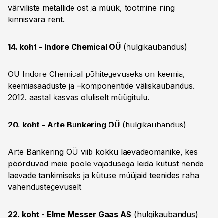
värviliste metallide ost ja müük, tootmine ning
kinnisvara rent.
14. koht - Indore Chemical OÜ
(hulgikaubandus)
OÜ Indore Chemical põhitegevuseks on keemia,
keemiasaaduste ja –komponentide väliskaubandus.
2012. aastal kasvas oluliselt müügitulu.
20. koht - Arte Bunkering OÜ
(hulgikaubandus)
Arte Bankering OÜ viib kokku laevadeomanike, kes
pöörduvad meie poole vajadusega leida kütust nende
laevade tankimiseks ja kütuse müüjaid teenides raha
vahendustegevuselt
22. koht - Elme Messer Gaas AS
(hulgikaubandus)