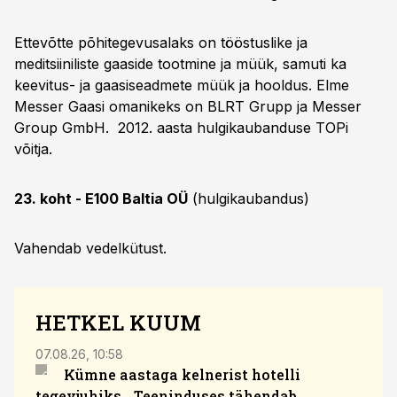
Ettevõtte põhitegevusalaks on tööstuslike ja
meditsiiniliste gaaside tootmine ja müük, samuti ka
keevitus- ja gaasiseadmete müük ja hooldus. Elme
Messer Gaasi omanikeks on BLRT Grupp ja Messer
Group GmbH. 2012. aasta hulgikaubanduse TOPi
võitja.
23. koht - E100 Baltia OÜ
(hulgikaubandus)
Vahendab vedelkütust.
HETKEL KUUM
07.08.26, 10:58
05.08
Kümne aastaga kelnerist hotelli
Kris
tegevjuhiks. „Teeninduses tähendab
kaub