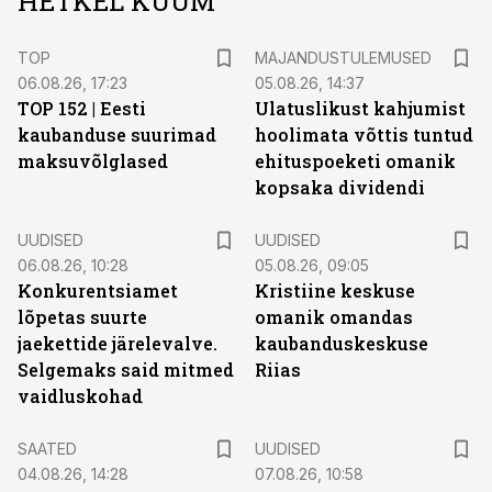
HETKEL KUUM
TOP
MAJANDUSTULEMUSED
06.08.26, 17:23
05.08.26, 14:37
TOP 152 | Eesti
Ulatuslikust kahjumist
kaubanduse suurimad
hoolimata võttis tuntud
maksuvõlglased
ehituspoeketi omanik
kopsaka dividendi
UUDISED
UUDISED
06.08.26, 10:28
05.08.26, 09:05
Konkurentsiamet
Kristiine keskuse
lõpetas suurte
omanik omandas
jaekettide järelevalve.
kaubanduskeskuse
Selgemaks said mitmed
Riias
vaidluskohad
SAATED
UUDISED
04.08.26, 14:28
07.08.26, 10:58