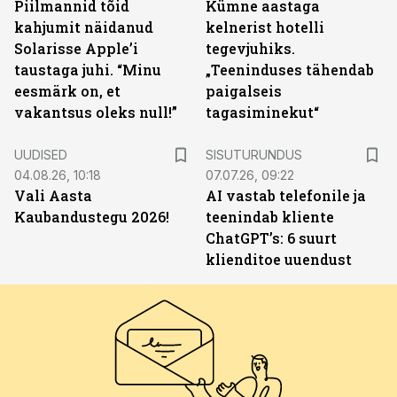
Piilmannid tõid
Kümne aastaga
kahjumit näidanud
kelnerist hotelli
Solarisse Apple’i
tegevjuhiks.
taustaga juhi. “Minu
„Teeninduses tähendab
eesmärk on, et
paigalseis
vakantsus oleks null!”
tagasiminekut“
ST
UUDISED
SISUTURUNDUS
04.08.26, 10:18
07.07.26, 09:22
Vali Aasta
AI vastab telefonile ja
Kaubandustegu 2026!
teenindab kliente
ChatGPT’s: 6 suurt
klienditoe uuendust