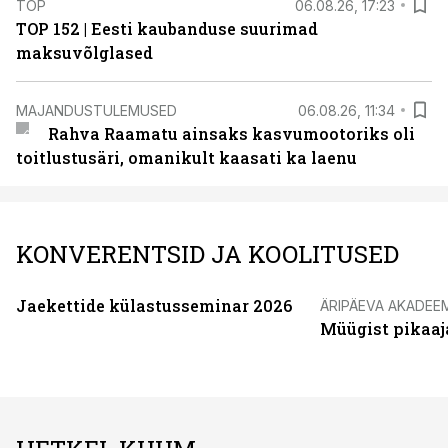
TOP
06.08.26, 17:23
TOP 152 | Eesti kaubanduse suurimad
maksuvõlglased
MAJANDUSTULEMUSED
06.08.26, 11:34
Rahva Raamatu ainsaks kasvumootoriks oli
toitlustusäri, omanikult kaasati ka laenu
KONVERENTSID JA KOOLITUSED
Jaekettide külastusseminar 2026
ÄRIPÄEVA AKADEE
Müügist pikaaj