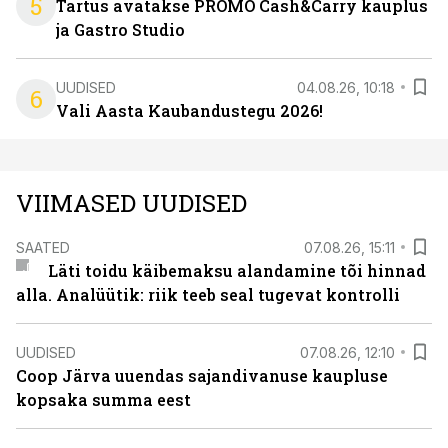
5
Tartus avatakse PROMO Cash&Carry kauplus
ja Gastro Studio
UUDISED
04.08.26, 10:18
6
Vali Aasta Kaubandustegu 2026!
VIIMASED UUDISED
SAATED
07.08.26, 15:11
Läti toidu käibemaksu alandamine tõi hinnad
alla. Analüütik: riik teeb seal tugevat kontrolli
UUDISED
07.08.26, 12:10
Coop Järva uuendas sajandivanuse kaupluse
kopsaka summa eest