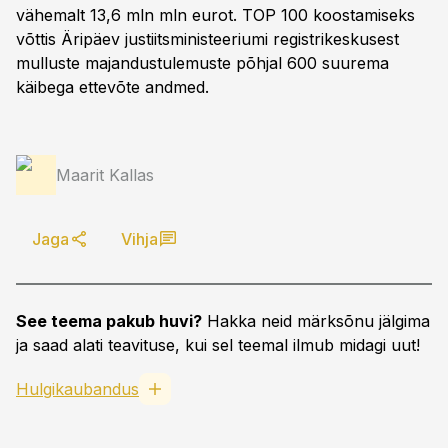
vähemalt 13,6 mln mln eurot. TOP 100 koostamiseks
võttis Äripäev justiitsministeeriumi registrikeskusest
mulluste majandustulemuste põhjal 600 suurema
käibega ettevõte andmed.
Maarit Kallas
Jaga
Vihja
See teema pakub huvi?
Hakka neid märksõnu jälgima
ja saad alati teavituse, kui sel teemal ilmub midagi uut!
Hulgikaubandus