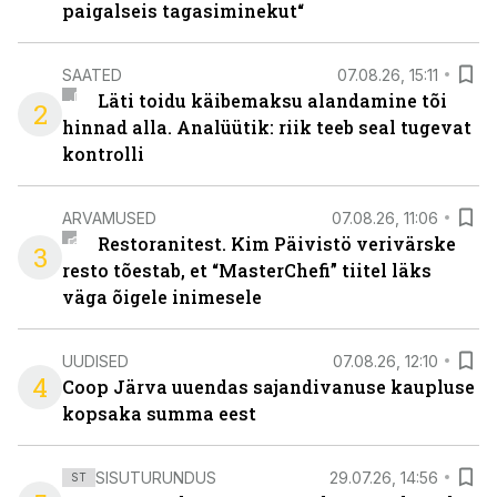
paigalseis tagasiminekut“
SAATED
07.08.26, 15:11
Läti toidu käibemaksu alandamine tõi
2
hinnad alla. Analüütik: riik teeb seal tugevat
kontrolli
ARVAMUSED
07.08.26, 11:06
Restoranitest. Kim Päivistö verivärske
3
resto tõestab, et “MasterChefi” tiitel läks
väga õigele inimesele
UUDISED
07.08.26, 12:10
4
Coop Järva uuendas sajandivanuse kaupluse
kopsaka summa eest
SISUTURUNDUS
29.07.26, 14:56
ST