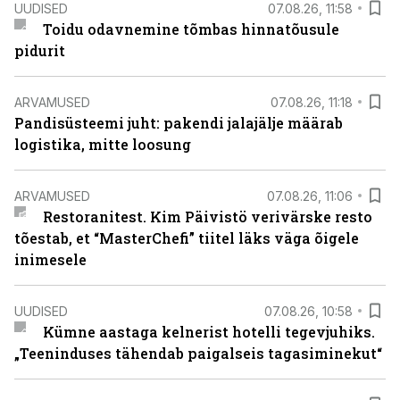
UUDISED
07.08.26, 11:58
Toidu odavnemine tõmbas hinnatõusule
pidurit
ARVAMUSED
07.08.26, 11:18
Pandisüsteemi juht: pakendi jalajälje määrab
logistika, mitte loosung
ARVAMUSED
07.08.26, 11:06
Restoranitest. Kim Päivistö verivärske resto
tõestab, et “MasterChefi” tiitel läks väga õigele
inimesele
UUDISED
07.08.26, 10:58
Kümne aastaga kelnerist hotelli tegevjuhiks.
„Teeninduses tähendab paigalseis tagasiminekut“