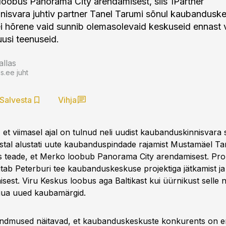
loobus Panorama City arendamisest, siis 1Partner
isvara juhtiv partner Tanel Tarumi sõnul kaubandusk
i hõrene vaid sunnib olemasolevaid keskuseid ennas
usi teenuseid.
allas
.ee juht
Salvesta
Vihja
et viimasel ajal on tulnud neli uudist kaubanduskinnisvara s
stal alustati uute kaubanduspindade rajamist Mustamäel T
es teade, et Merko loobub Panorama City arendamisest. Pro
tab Peterburi tee kaubanduskeskuse projektiga jätkamist ja 
misest. Viru Keskus loobus aga Baltikast kui üürnikust selle n
uua uued kaubamärgid.
ndmused näitavad, et kaubanduskeskuste konkurents on end