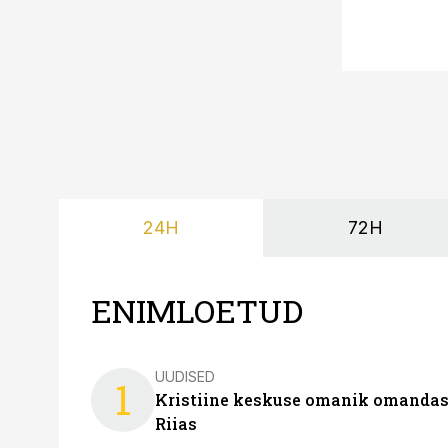
24H
72H
ENIMLOETUD
UUDISED
1
Kristiine keskuse omanik omanda
Riias