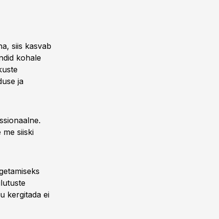
a, siis kasvab
endid kohale
kuste
duse ja
ssionaalne.
me siiski
getamiseks
ulutuste
 kergitada ei