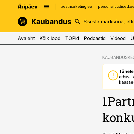
bestmarketing.ee
personaliuudised.e
kinnisvarauudised.ee
imelineajalugu.ee
logistikauudised.ee
imelineteadus.ee
Avaleht
Kõik lood
TOPid
Podcastid
Videod
Ü
cebook
cebook
KAUBANDUSKE
Twitter)
Twitter)
Tähele
kedIn
kedIn
arhiivi
kaasaeg
ail
ail
1Part
k
k
konku