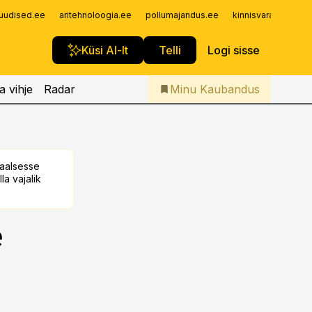
Iseteenindus
uudised.ee
aritehnoloogia.ee
pollumajandus.ee
kinnisvarauudised.
Telli Kaubandus
Küsi AI-lt
Telli
Logi sisse
a vihje
Radar
Minu Kaubandus
taalsesse
la vajalik
e