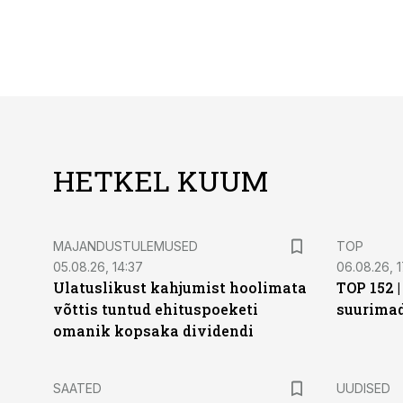
HETKEL KUUM
MAJANDUSTULEMUSED
TOP
05.08.26, 14:37
06.08.26, 1
Ulatuslikust kahjumist hoolimata
TOP 152 
võttis tuntud ehituspoeketi
suurima
omanik kopsaka dividendi
SAATED
UUDISED