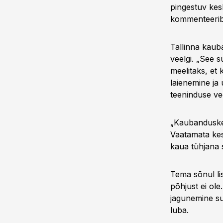
pingestuv ke
kommenteerib
Tallinna kaub
veelgi. „See 
meelitaks, et 
laienemine ja
teeninduse v
„Kaubanduskes
Vaatamata kes
kaua tühjana 
Tema sõnul li
põhjust ei ole
jagunemine su
luba.