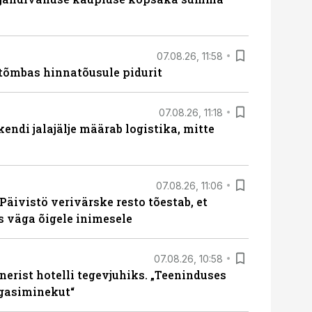
07.08.26, 11:58
tõmbas hinnatõusule pidurit
07.08.26, 11:18
endi jalajälje määrab logistika, mitte
07.08.26, 11:06
Päivistö verivärske resto tõestab, et
ks väga õigele inimesele
07.08.26, 10:58
erist hotelli tegevjuhiks. „Teeninduses
agasiminekut“