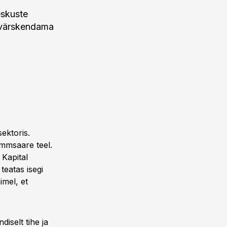
eskuste
t värskendama
ektoris.
ammsaare teel.
 Kapital
teatas isegi
imel, et
iselt tihe ja