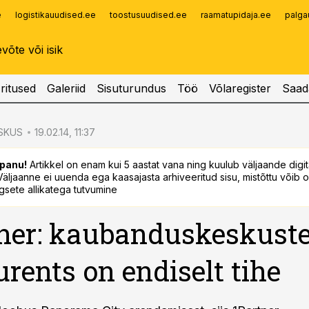
e
logistikauudised.ee
toostusuudised.ee
raamatupidaja.ee
palga
Infopank
Radar
ritused
Galeriid
Sisuturundus
Töö
Võlaregister
Saad
SKUS
19.02.14, 11:37
panu!
Artikkel on enam kui 5 aastat vana ning kuulub väljaande digi
. Väljaanne ei uuenda ega kaasajasta arhiveeritud sisu, mistõttu võib ol
sete allikatega tutvumine
ner: kaubanduskeskust
rents on endiselt tihe