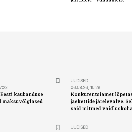
UUDISED
7:23
06.08.26, 10:28
| Eesti kaubanduse
Konkurentsiamet lõpetas
d maksuvõlglased
jaekettide järelevalve. 
said mitmed vaidluskoh
UUDISED