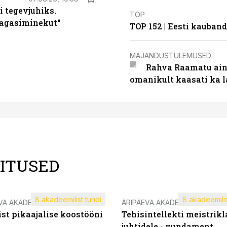
i tegevjuhiks.
TOP
tagasiminekut“
TOP 152 | Eesti kauba
MAJANDUSTULEMUSED
Rahva Raamatu ains
omanikult kaasati ka 
LITUSED
8 akadeemilist tundi
8 akadeemilis
VA AKADEEMIA
ÄRIPÄEVA AKADEEMIA
st pikaajalise koostööni
Tehisintellekti meistrikl
juhtidele - vundament