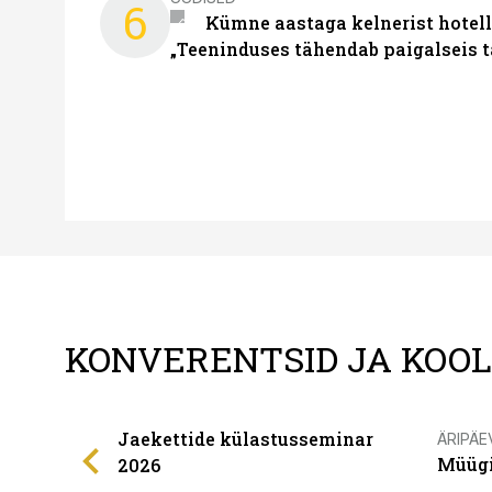
6
Kümne aastaga kelnerist hotell
„Teeninduses tähendab paigalseis 
KONVERENTSID JA KOO
Jaekettide külastusseminar
ÄRIPÄE
Müügi
2026