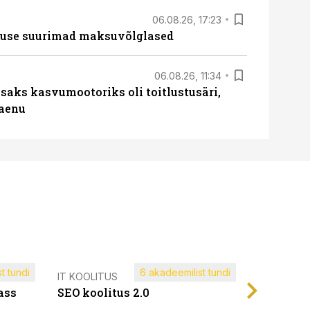
06.08.26, 17:23
nduse suurimad maksuvõlglased
06.08.26, 11:34
aks kasvumootoriks oli toitlustusäri,
laenu
t tundi
6 akadeemilist tundi
Müügijuh
IT KOOLITUS
ass
SEO koolitus 2.0