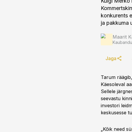
Kuigi Merko 
Kommertskinn
konkurents e
ja pakkuma u
Maarit K
Kaubandus
Jaga
Tarum räägib, 
Käesoleval aa
Sellele järgn
seevastu kinni
investori leid
keskusesse t
„Kõik need sü