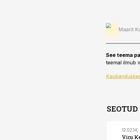
Maarit Ka
See teema pa
teemal ilmub m
Kaubanduske
SEOTUD
12.02.14,
Viru K