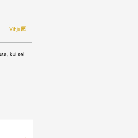
Vihja
se, kui sel
13.02.14, 09:07
Baltika: Viru keskuse otsus on aru