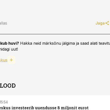
llas
Jaga
kub huvi?
Hakka neid märksõnu jälgima ja saad alati teavitu
idagi uut!
skus
 LOOD
 15:54
eskus investeerib uuendusse 8 miljonit eurot