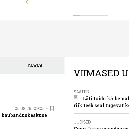
Nädal
VIIMASED U
SAATED
Läti toidu käibema
riik teeb seal tugevat k
05.08.26, 09:05
s kaubanduskeskuse
UUDISED
Coop Järva uuendas s