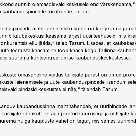
skkond sunnib olemasolevaid keskuseid end värskendama,“
 kaubanduspindade turutrende Tarum.
anduspindade maht ühe elaniku kohta on kõrge ja nagu näh
sunnib kaubakeskusi kaasama järjest uusi teenuseid, mis kli
konkurentsis ellu jääda,“ ütleb Tarum. Lisades, et kaubakes
 uute teenuste kaasamine toob kaasa kogu Tallinna kauban
eelgi suurema kontsentreerumise kaubanduskeskustesse.
kuste omavaheline võitlus tarbijate pärast on olnud profe
kuste laienemisele ja uute kaubanduspindade lisandumisele 
seisvaid pindasid keskustes ei näe,“ täiendab Tarum.
sanduv kaubanduspinna maht tähendab, et üürihindade lan
. Tarbijate rahakott on aga piiratud suurusega ja ostlejate k
urema hulga kaupluste vahel on tegur, mis samas üürihindu