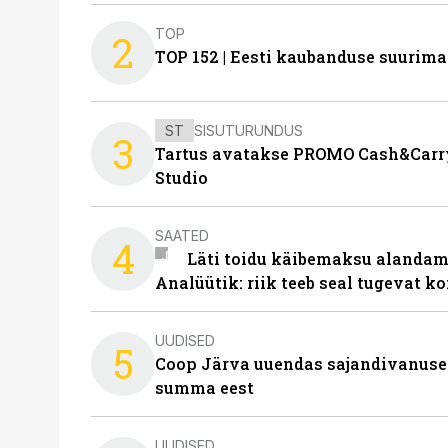
TOP
2
TOP 152 | Eesti kaubanduse suurim
ST
SISUTURUNDUS
3
Tartus avatakse PROMO Cash&Carry
Studio
SAATED
4
Läti toidu käibemaksu alandami
Analüütik: riik teeb seal tugevat ko
UUDISED
5
Coop Järva uuendas sajandivanuse
summa eest
UUDISED