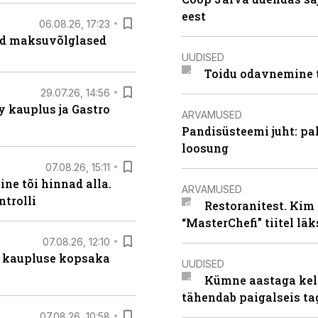
eest
06.08.26, 17:23
ad maksuvõlglased
UUDISED
Toidu odavnemine 
29.07.26, 14:56
 kauplus ja Gastro
ARVAMUSED
Pandisüsteemi juht: pak
loosung
07.08.26, 15:11
ne tõi hinnad alla.
ARVAMUSED
ntrolli
Restoranitest. Kim 
“MasterChefi” tiitel lä
07.08.26, 12:10
 kaupluse kopsaka
UUDISED
Kümne aastaga keln
tähendab paigalseis t
07.08.26, 10:58