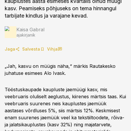
kauplustes aasta esimeses kvartalis olnud müügi
kasv. Peamiseks põhjuseks on tema hinnangul
tarbijate kindlus ja varajane kevad.
Kaisa Gabral
ajakirjanik
Jaga
Salvesta
Vihja
„Jah, kasvu on müügis näha,“ märkis Rautakesko
juhatuse esimees Alo Ivask.
Tööstuskaupade kaupluste jaemüügi kasv, mis
veebruaris oluliselt aeglustus, kiirenes märtsis taas. Kui
veebruaris suurenes neis kauplustes jaemüük
aastases võrdluses 5%, siis märtsis 12%. Keskmisest
enam suurenes jaemüük veel ka tekstiiltoodete, rõiva-
ja jalatsikauplustes (kasv 32%) ning majatarvete,