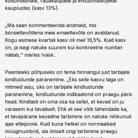
kodumasinate, rauakaupade ja ehitusmaterjalide
kauplustes (kasv 13%).
„Ma saan kommenteerida andmeid, mis
börsiettevõttena meie emaettevõte on avaldanud.
Kogu esimese kvartali kasv oli meil 16,5%. Kuid kasv
on, ja isegi natuke suurem kui konkreetne number
näitab,“ märkis Ivask.
Peamiseks põhjuseks on tema hinnangul just tarbijate
kindlustunde paranemine. „Eks selle kasvu taga on
mitmeid asju, üks on tarbijate kindlustunde
paranemine, kindlustunde indikaatorid on praegu päris
head. Kindlasti on oma osa ka sellel, et kevad on ju
varasem kui tavaliselt. Ehk et see võib tähendada ka,
et tavapärane kevadine tarbimine on natuke nihkunud
ajas ettepoole. Kuid kuna hetkel on normaalsed
müüginumbrid, siis ilmselt ongi tarbimine praegu