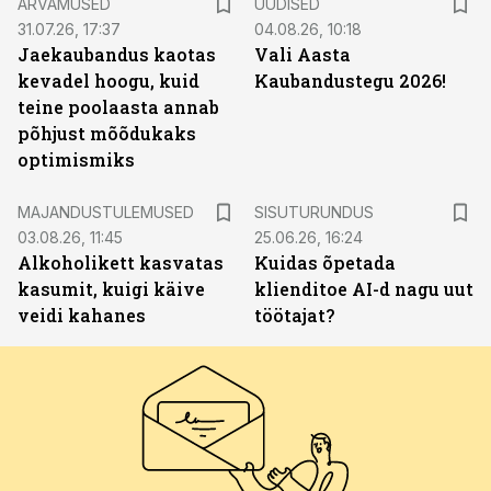
ARVAMUSED
UUDISED
31.07.26, 17:37
04.08.26, 10:18
Jaekaubandus kaotas
Vali Aasta
kevadel hoogu, kuid
Kaubandustegu 2026!
teine poolaasta annab
põhjust mõõdukaks
optimismiks
ST
MAJANDUSTULEMUSED
SISUTURUNDUS
03.08.26, 11:45
25.06.26, 16:24
Alkoholikett kasvatas
Kuidas õpetada
kasumit, kuigi käive
klienditoe AI-d nagu uut
veidi kahanes
töötajat?