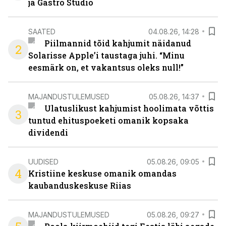
ja Gastro Studio
SAATED
04.08.26, 14:28
Piilmannid tõid kahjumit näidanud
2
Solarisse Apple’i taustaga juhi. “Minu
eesmärk on, et vakantsus oleks null!”
MAJANDUSTULEMUSED
05.08.26, 14:37
Ulatuslikust kahjumist hoolimata võttis
3
tuntud ehituspoeketi omanik kopsaka
dividendi
UUDISED
05.08.26, 09:05
4
Kristiine keskuse omanik omandas
kaubanduskeskuse Riias
MAJANDUSTULEMUSED
05.08.26, 09:27