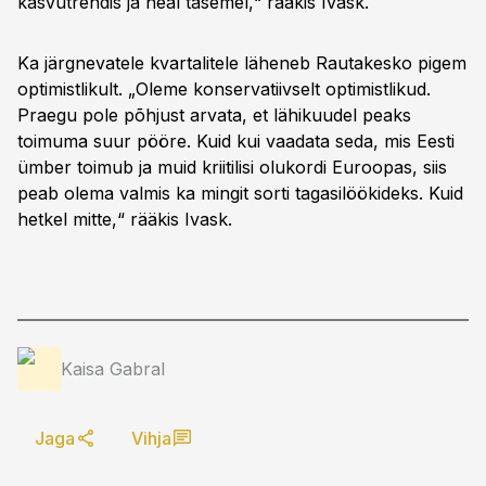
kasvutrendis ja heal tasemel,“ rääkis Ivask.
Ka järgnevatele kvartalitele läheneb Rautakesko pigem
optimistlikult. „Oleme konservatiivselt optimistlikud.
Praegu pole põhjust arvata, et lähikuudel peaks
toimuma suur pööre. Kuid kui vaadata seda, mis Eesti
ümber toimub ja muid kriitilisi olukordi Euroopas, siis
peab olema valmis ka mingit sorti tagasilöökideks. Kuid
hetkel mitte,“ rääkis Ivask.
Kaisa Gabral
Jaga
Vihja