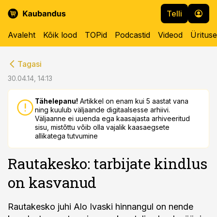
Telli
Avaleht
Kõik lood
TOPid
Podcastid
Videod
Üritus
cebook
cebook
Tagasi
Twitter)
Twitter)
30.04.14, 14:13
kedIn
kedIn
Tähelepanu!
Artikkel on enam kui 5 aastat vana
ning kuulub väljaande digitaalsesse arhiivi.
ail
ail
Väljaanne ei uuenda ega kaasajasta arhiveeritud
sisu, mistõttu võib olla vajalik kaasaegsete
k
k
allikatega tutvumine
Rautakesko: tarbijate kindlus
on kasvanud
Rautakesko juhi Alo Ivaski hinnangul on nende