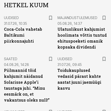
HETKEL KUUM
UUDISED
MAJANDUSTULEMUSED
31.07.26, 10:35
05.08.26, 14:37
Coca-Cola vahetab
Ulatuslikust kahjumist
Baltikumi
hoolimata võttis tuntud
piirkonnajuhti
ehituspoeketi omanik
kopsaka dividendi
SAATED
UUDISED
04.08.26, 14:28
31.07.26, 09:45
Piilmannid tõid
Toidukauplused
kahjumit näidanud
vedasid pärast kahte
Solarisse Apple’i
aastat juuni jaemüügi
taustaga juhi. “Minu
kasvu
eesmärk on, et
vakantsus oleks null!”