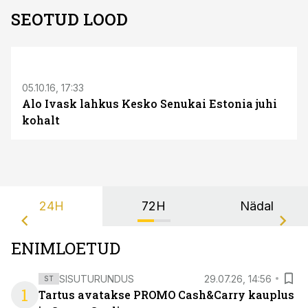
SEOTUD LOOD
S
05.10.16, 17:33
Alo Ivask lahkus Kesko Senukai Estonia juhi
kohalt
24H
72H
Nädal
ENIMLOETUD
SISUTURUNDUS
29.07.26, 14:56
ST
1
Tartus avatakse PROMO Cash&Carry kauplus