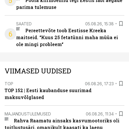
5
Poola kiirmoehiid tegi Eestis läbi aegade
parima tulemuse
SAATED
05.08.26, 15:38
Pereettevõte toob Eestisse Kreeka
6
maitseid. “Kuus 25 fetatünni maha müüa ei
ole mingi probleem“
VIIMASED UUDISED
TOP
06.08.26, 17:23
TOP 152 | Eesti kaubanduse suurimad
maksuvõlglased
MAJANDUSTULEMUSED
06.08.26, 11:34
Rahva Raamatu ainsaks kasvumootoriks oli
toitlustusäri, omanikult kaasati ka laenu