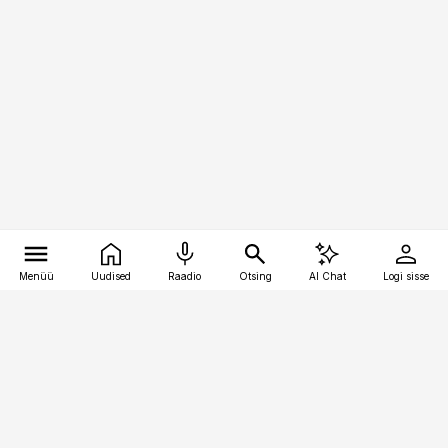
Menüü
Uudised
Raadio
Otsing
AI Chat
Logi sisse
Vana-Lõuna 39/1, 19094 Tallinn
(+372) 667 0111
kaubandus@kaubandus.ee