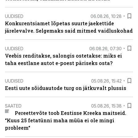
UUDISED
06.08.26, 10:28
Konkurentsiamet lõpetas suurte jaekettide
järelevalve. Selgemaks said mitmed vaidluskohad
UUDISED
06.08.26, 07:30
Veebis renditakse, salongis ostetakse: miks ei
taha eestlane autot e-poest päriseks osta?
UUDISED
05.08.26, 15:42
Eesti uute sõiduautode turg on jätkuvalt plussis
SAATED
05.08.26, 15:38
Pereettevõte toob Eestisse Kreeka maitseid.
“Kuus 25 fetatünni maha müüa ei ole mingi
probleem“