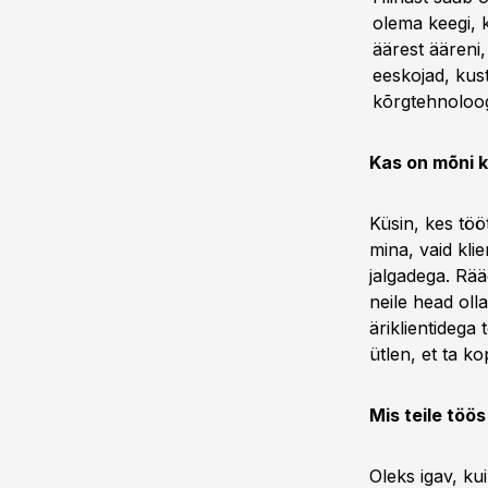
olema keegi, k
äärest ääreni
eeskojad, kus
kõrgtehnoloogi
Kas on mõni k
Küsin, kes töö
mina, vaid kli
jalgadega. Rääg
neile head olla
äriklientidega 
ütlen, et ta k
Mis teile töö
Oleks igav, ku