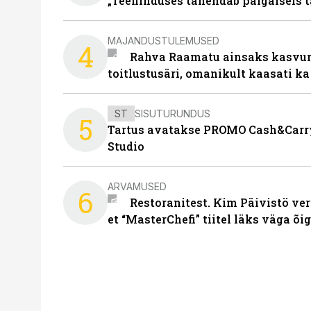
„Teeninduses tähendab paigalseis 
MAJANDUSTULEMUSED
4
Rahva Raamatu ainsaks kasvum
toitlustusäri, omanikult kaasati ka
ST
SISUTURUNDUS
5
Tartus avatakse PROMO Cash&Carry
Studio
ARVAMUSED
6
Restoranitest. Kim Päivistö ver
et “MasterChefi” tiitel läks väga õi