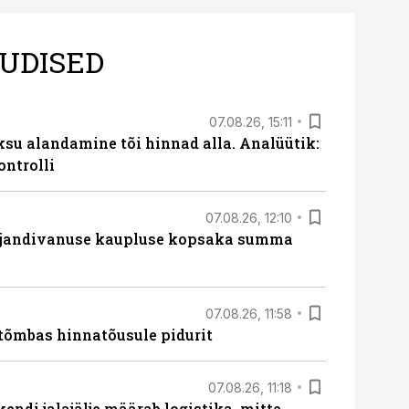
UDISED
07.08.26, 15:11
ksu alandamine tõi hinnad alla. Analüütik:
ontrolli
07.08.26, 12:10
ajandivanuse kaupluse kopsaka summa
07.08.26, 11:58
tõmbas hinnatõusule pidurit
07.08.26, 11:18
endi jalajälje määrab logistika, mitte