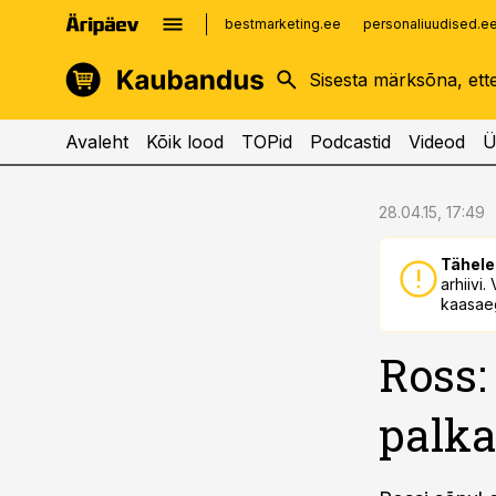
bestmarketing.ee
personaliuudised.e
kinnisvarauudised.ee
imelineajalugu.ee
logistikauudised.ee
imelineteadus.ee
Avaleht
Kõik lood
TOPid
Podcastid
Videod
Ü
cebook
cebook
28.04.15, 17:49
Twitter)
Twitter)
Tähele
kedIn
kedIn
arhiivi
kaasaeg
ail
ail
Ross:
k
k
palk