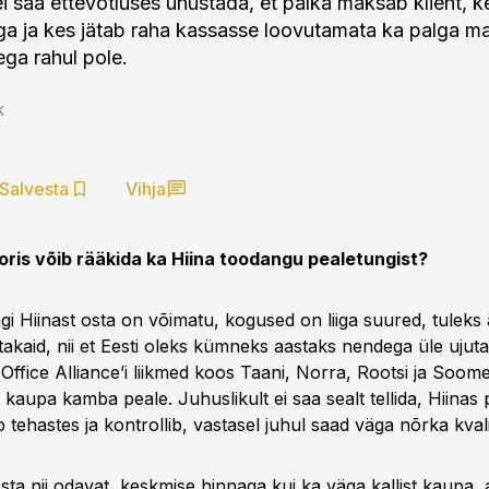
ei saa ettevõtluses unustada, et palka maksab klient, k
a ja kes jätab raha kassasse loovutamata ka palga m
ega rahul pole.
k
Salvesta
Vihja
oris võib rääkida ka Hiina toodangu pealetungist?
gi Hiinast osta on võimatu, kogused on liiga suured, tuleks
takaid, nii et Eesti oleks kümneks aastaks nendega üle ujut
Office Alliance’i liikmed koos Taani, Norra, Rootsi ja Soom
e kaupa kamba peale. Juhuslikult ei saa sealt tellida, Hiina
b tehastes ja kontrollib, vastasel juhul saad väga nõrka kvali
sta nii odavat, keskmise hinnaga kui ka väga kallist kaupa,