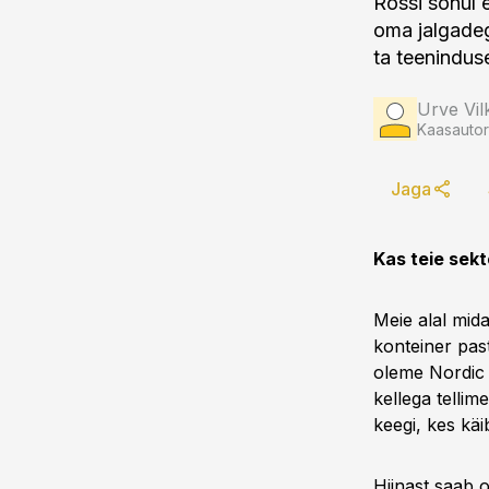
Rossi sõnul 
oma jalgadeg
ta teenindus
Urve Vil
Kaasautor
Jaga
Kas teie sekt
Meie alal mida
konteiner pas
oleme Nordic 
kellega tellim
keegi, kes käi
Hiinast saab o