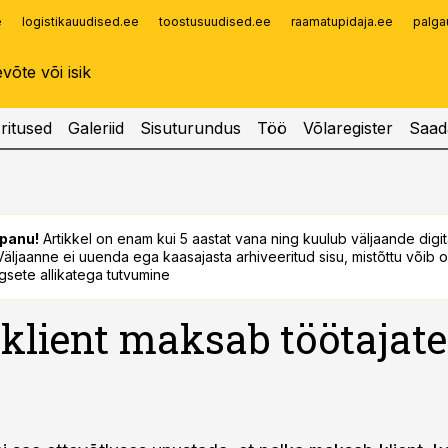
e
logistikauudised.ee
toostusuudised.ee
raamatupidaja.ee
palga
Infopank
Radar
ritused
Galeriid
Sisuturundus
Töö
Võlaregister
Saad
panu!
Artikkel on enam kui 5 aastat vana ning kuulub väljaande digi
. Väljaanne ei uuenda ega kaasajasta arhiveeritud sisu, mistõttu võib ol
sete allikatega tutvumine
 klient maksab töötajate
a