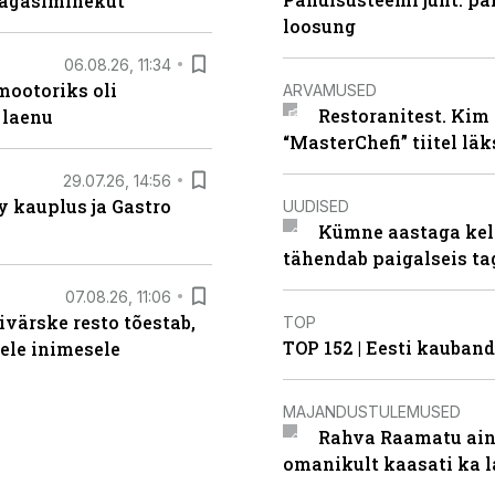
tagasiminekut“
loosung
06.08.26, 11:34
ootoriks oli
ARVAMUSED
Restoranitest. Kim 
 laenu
“MasterChefi” tiitel lä
29.07.26, 14:56
 kauplus ja Gastro
UUDISED
Kümne aastaga keln
tähendab paigalseis t
07.08.26, 11:06
ivärske resto tõestab,
TOP
TOP 152 | Eesti kauba
gele inimesele
MAJANDUSTULEMUSED
Rahva Raamatu ains
omanikult kaasati ka 