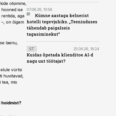
rkide otsimine,
s hooned ise
07.08.26, 10:58
Kümne aastaga kelnerist
 rentida, aga
hotelli tegevjuhiks. „Teeninduses
n –, on õigem
tähendab paigalseis
tagasiminekut“
ise laenu,
ST
25.06.26, 16:24
Kuidas õpetada klienditoe AI-d
nagu uut töötajat?
lule vürtsi
i huvitavad,
 tea, mis
l hoidmist?