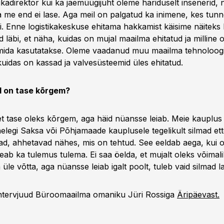
ikadirektor kui ka jaemüügijuht oleme hariduselt insenerid, ni
a me end ei lase. Aga meil on palgatud ka inimene, kes tunn
i. Enne logistikakeskuse ehitama hakkamist käisime näiteks 
läbi, et näha, kuidas on mujal maailma ehitatud ja milline 
mida kasutatakse. Oleme vaadanud muu maailma tehnoloogi
kuidas on kassad ja valvesüsteemid üles ehitatud.
l on tase kõrgem?
et tase oleks kõrgem, aga häid nüansse leiab. Meie kauplus 
elegi Saksa või Põhjamaade kauplusele tegelikult silmad ett
ad, ahhetavad nähes, mis on tehtud. See eeldab aega, kui o
eab ka tulemus tulema. Ei saa öelda, et mujalt oleks võimali
üle võtta, aga nüansse leiab igalt poolt, tuleb vaid silmad la
intervjuud Büroomaailma omaniku Jüri Rossiga
Äripäevast.