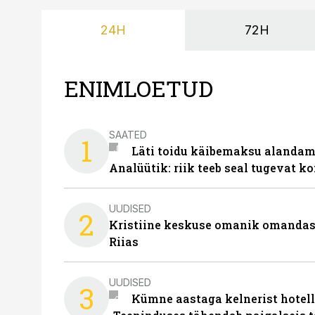
24H
72H
ENIMLOETUD
SAATED
1
Läti toidu käibemaksu alandami
Analüütik: riik teeb seal tugevat ko
UUDISED
2
Kristiine keskuse omanik omanda
Riias
UUDISED
3
Kümne aastaga kelnerist hotell