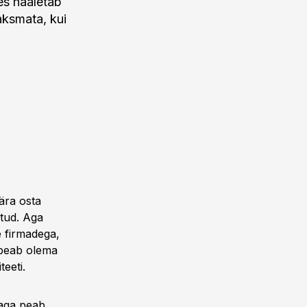
es hääletab
aksmata, kui
 ära osta
atud. Aga
e firmadega,
s peab olema
teeti.
 aga peab