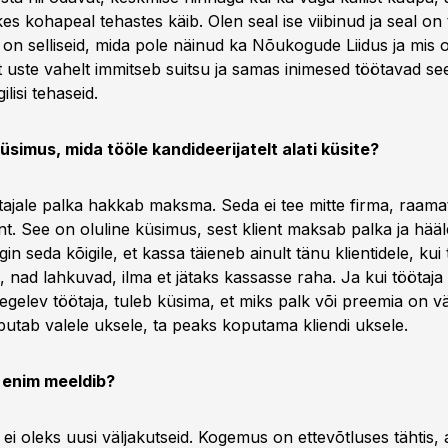
es kohapeal tehastes käib. Olen seal ise viibinud ja seal on
, on selliseid, mida pole näinud ka Nõukogude Liidus ja mis
t uste vahelt immitseb suitsu ja samas inimesed töötavad se
lisi tehaseid.
üsimus, mida tööle kandideerijatelt alati küsite?
tajale palka hakkab maksma. Seda ei tee mitte firma, raama
ent. See on oluline küsimus, sest klient maksab palka ja hää
in seda kõigile, et kassa täieneb ainult tänu klientidele, kui
, nad lahkuvad, ilma et jätaks kassasse raha. Ja kui töötaja h
tegelev töötaja, tuleb küsima, et miks palk või preemia on väi
oputab valele uksele, ta peaks koputama kliendi uksele.
s enim meeldib?
i ei oleks uusi väljakutseid. Kogemus on ettevõtluses tähtis,