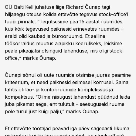
OÜ Balti Kell juhatuse liige ­Richard Õunap tegi
hiljaaegu otsuse kolida ettevõtte tegevus stock-office’i
tüüpi pinnale. “Tegutsesime pea 15 aastat ruumides,
kus kõik tegevused paiknesid erinevates ruumides –
eraldi olid kaubad ja bürooruumid. Et selline
töökorraldus muutus ajapikku keeruliseks, leidsime
peale pikaajalisi otsinguid lahenduse, mis oligi stock-
office,“ märkis ­Õunap.
Õunapi sõnul oli uute ruumide otsimise juures peamine
kriteerium, et need paiknesid esimesel korrusel. Sama
tähtis oli lao- ja kontoriruumide komplekssus ja
kompaktsus. “Olime niisugust lahendust püüdnud leida
juba pikemat aega, ent tulutult – seesuguseid ruume
pole turul just kuigi palju,” märkis Õunap.
Et ettevõtte töötajad peavad iga päev sagedasti liikuma
nii kontori kui ka laoruumide vahet, on stock-office’i