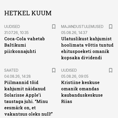
HETKEL KUUM
UUDISED
MAJANDUSTULEMUSED
31.07.26, 10:35
05.08.26, 14:37
Coca-Cola vahetab
Ulatuslikust kahjumist
Baltikumi
hoolimata võttis tuntud
piirkonnajuhti
ehituspoeketi omanik
kopsaka dividendi
SAATED
UUDISED
04.08.26, 14:28
05.08.26, 09:05
Piilmannid tõid
Kristiine keskuse
kahjumit näidanud
omanik omandas
Solarisse Apple’i
kaubanduskeskuse
taustaga juhi. “Minu
Riias
eesmärk on, et
vakantsus oleks null!”