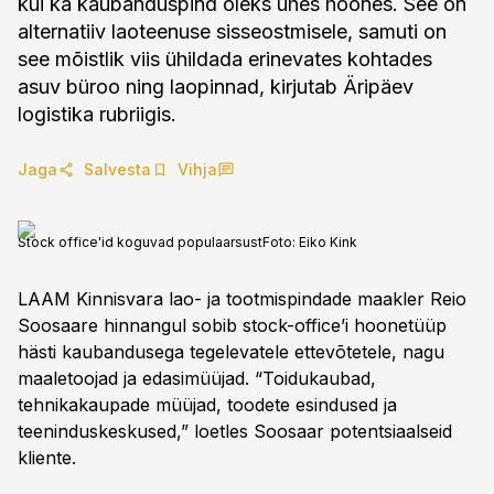
kui ka kaubanduspind oleks ühes hoones. See on
alternatiiv laoteenuse sisseostmisele, samuti on
see mõistlik viis ühildada erinevates kohtades
asuv büroo ning laopinnad, kirjutab Äripäev
logistika rubriigis.
Jaga
Salvesta
Vihja
Stock office'id koguvad populaarsust
Foto:
Eiko Kink
LAAM Kinnisvara lao- ja tootmispindade maakler Reio
Soosaare hinnangul sobib stock-office’i hoonetüüp
hästi kaubandusega tegelevatele ettevõtetele, nagu
maaletoojad ja edasimüüjad. “Toidukaubad,
tehnikakaupade müüjad, toodete esindused ja
teeninduskeskused,” loetles Soosaar potentsiaalseid
kliente.