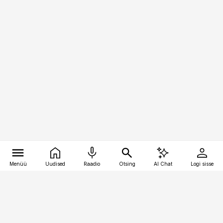
Menüü
Uudised
Raadio
Otsing
AI Chat
Logi sisse
Vana-Lõuna 39/1, 19094 Tallinn
(+372) 667 0111