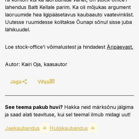
lahendus Balti Kellale parim. Ka oli mõjukas argument
laoruumide hea ligipääsetavus kaubaauto vaatevinklist.
Uutesse ruumidesse kolitakse Õunapi sõnul sisse juba
lähikuudel.
Loe stock-office'i võimalustest ja hindadest
Äripäevast.
Autor: Kairi Oja, kaasautor
Jaga
Vihja
See teema pakub huvi?
Hakka neid märksõnu jälgima
ja saad alati teavituse, kui sel teemal ilmub midagi uut!
Jaekaubandus
Hulgikaubandus