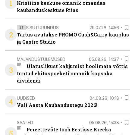
1
Kristiine keskuse omanik omandas
kaubanduskeskuse Riias
SISUTURUNDUS
29.07.26, 14:56
ST
2
Tartus avatakse PROMO Cash&Carry kauplus
ja Gastro Studio
MAJANDUSTULEMUSED
05.08.26, 14:37
Ulatuslikust kahjumist hoolimata võttis
3
tuntud ehituspoeketi omanik kopsaka
dividendi
UUDISED
04.08.26, 10:18
4
Vali Aasta Kaubandustegu 2026!
SAATED
05.08.26, 15:38
Pereettevõte toob Eestisse Kreeka
5