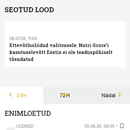
SEOTUD LOOD
08.07.26, 11:00
Ettevõtlusliidud valitsusele: Nutri-Score'i
kasutuselevõtt Eestis ei ole teaduspõhiselt
tõendatud
24H
72H
Nädal
ENIMLOETUD
UUDISED
05.08.26, 09:05