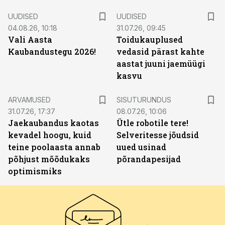
UUDISED
UUDISED
04.08.26, 10:18
31.07.26, 09:45
Vali Aasta
Toidukauplused
Kaubandustegu 2026!
vedasid pärast kahte
aastat juuni jaemüügi
kasvu
ST
ARVAMUSED
SISUTURUNDUS
31.07.26, 17:37
08.07.26, 10:06
Jaekaubandus kaotas
Ütle robotile tere!
kevadel hoogu, kuid
Selveritesse jõudsid
teine poolaasta annab
uued usinad
põhjust mõõdukaks
põrandapesijad
optimismiks