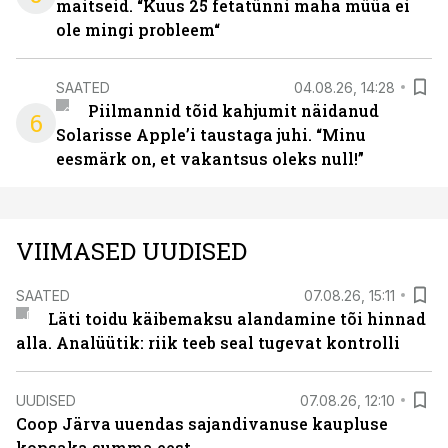
maitseid. “Kuus 25 fetatünni maha müüa ei
ole mingi probleem“
SAATED
04.08.26, 14:28
Piilmannid tõid kahjumit näidanud
6
Solarisse Apple’i taustaga juhi. “Minu
eesmärk on, et vakantsus oleks null!”
VIIMASED UUDISED
SAATED
07.08.26, 15:11
Läti toidu käibemaksu alandamine tõi hinnad
alla. Analüütik: riik teeb seal tugevat kontrolli
UUDISED
07.08.26, 12:10
Coop Järva uuendas sajandivanuse kaupluse
kopsaka summa eest