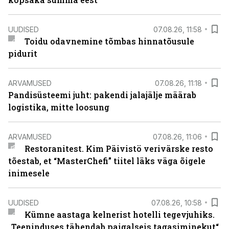
UUDISED
07.08.26, 11:58
Toidu odavnemine tõmbas hinnatõusule
pidurit
ARVAMUSED
07.08.26, 11:18
Pandisüsteemi juht: pakendi jalajälje määrab
logistika, mitte loosung
ARVAMUSED
07.08.26, 11:06
Restoranitest. Kim Päivistö verivärske resto
tõestab, et “MasterChefi” tiitel läks väga õigele
inimesele
UUDISED
07.08.26, 10:58
Kümne aastaga kelnerist hotelli tegevjuhiks.
„Teeninduses tähendab paigalseis tagasiminekut“