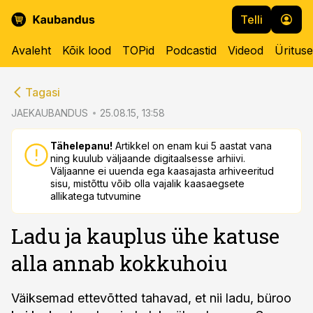
Telli
Avaleht
Kõik lood
TOPid
Podcastid
Videod
Üritus
cebook
cebook
Tagasi
Twitter)
Twitter)
JAEKAUBANDUS
25.08.15, 13:58
kedIn
kedIn
Tähelepanu!
Artikkel on enam kui 5 aastat vana
ning kuulub väljaande digitaalsesse arhiivi.
ail
ail
Väljaanne ei uuenda ega kaasajasta arhiveeritud
sisu, mistõttu võib olla vajalik kaasaegsete
k
k
allikatega tutvumine
Ladu ja kauplus ühe katuse
alla annab kokkuhoiu
Väiksemad ettevõtted tahavad, et nii ladu, büroo