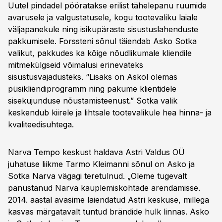
Uutel pindadel pööratakse erilist tähelepanu ruumide
avarusele ja valgustatusele, kogu tootevaliku laiale
väljapanekule ning isikupäraste sisustuslahenduste
pakkumisele. Forssteni sõnul täiendab Asko Sotka
valikut, pakkudes ka kõige nõudlikumale kliendile
mitmekülgseid võimalusi erinevateks
sisustusvajadusteks. “Lisaks on Askol olemas
püsikliendiprogramm ning pakume klientidele
sisekujunduse nõustamisteenust.” Sotka valik
keskendub kiirele ja lihtsale tootevalikule hea hinna- ja
kvaliteedisuhtega.
Narva Tempo keskust haldava Astri Valdus OÜ
juhatuse liikme Tarmo Kleimanni sõnul on Asko ja
Sotka Narva vägagi teretulnud. „Oleme tugevalt
panustanud Narva kauplemiskohtade arendamisse.
2014. aastal avasime laiendatud Astri keskuse, millega
kasvas märgatavalt tuntud brändide hulk linnas. Asko