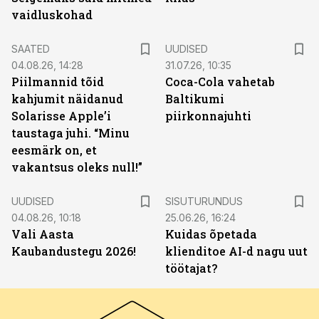
vaidluskohad
SAATED
UUDISED
04.08.26, 14:28
31.07.26, 10:35
Piilmannid tõid
Coca-Cola vahetab
kahjumit näidanud
Baltikumi
Solarisse Apple’i
piirkonnajuhti
taustaga juhi. “Minu
eesmärk on, et
vakantsus oleks null!”
ST
UUDISED
SISUTURUNDUS
04.08.26, 10:18
25.06.26, 16:24
Vali Aasta
Kuidas õpetada
Kaubandustegu 2026!
klienditoe AI-d nagu uut
töötajat?