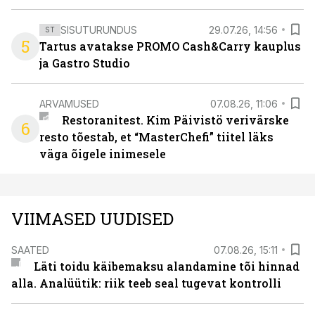
SISUTURUNDUS
29.07.26, 14:56
ST
5
Tartus avatakse PROMO Cash&Carry kauplus
ja Gastro Studio
ARVAMUSED
07.08.26, 11:06
Restoranitest. Kim Päivistö verivärske
6
resto tõestab, et “MasterChefi” tiitel läks
väga õigele inimesele
VIIMASED UUDISED
SAATED
07.08.26, 15:11
Läti toidu käibemaksu alandamine tõi hinnad
alla. Analüütik: riik teeb seal tugevat kontrolli