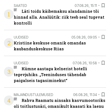
SAATED
07.08.26, 15:11
Läti toidu käibemaksu alandamine tõi
1
hinnad alla. Analüütik: riik teeb seal tugevat
kontrolli
UUDISED
05.08.26, 09:05
2
Kristiine keskuse omanik omandas
kaubanduskeskuse Riias
UUDISED
07.08.26, 10:58
Kümne aastaga kelnerist hotelli
3
tegevjuhiks. „Teeninduses tähendab
paigalseis tagasiminekut“
MAJANDUSTULEMUSED
06.08.26, 11:34
4
Rahva Raamatu ainsaks kasvumootoriks
oli toitlustusäri, omanikult kaasati ka laenu