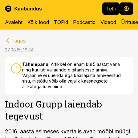
Telli
Avaleht
Kõik lood
TOPid
Podcastid
Videod
Üritus
cebook
cebook
Tagasi
Twitter)
Twitter)
27.08.15, 16:34
kedIn
kedIn
Tähelepanu!
Artikkel on enam kui 5 aastat vana
ning kuulub väljaande digitaalsesse arhiivi.
ail
ail
Väljaanne ei uuenda ega kaasajasta arhiveeritud
sisu, mistõttu võib olla vajalik kaasaegsete
k
k
allikatega tutvumine
Indoor Grupp laiendab
tegevust
2016. aasta esimeses kvartalis avab mööblimüügi