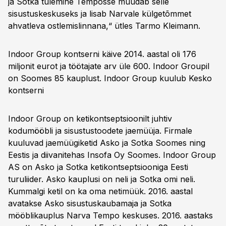
ja Sotka tulemine Temposse muudab selle
sisustuskeskuseks ja lisab Narvale külgetõmmet
ahvatleva ostlemislinnana,“ ütles Tarmo Kleimann.
Indoor Group kontserni käive 2014. aastal oli 176
miljonit eurot ja töötajate arv üle 600. Indoor Groupil
on Soomes 85 kauplust. Indoor Group kuulub Kesko
kontserni
Indoor Group on ketikontseptsioonilt juhtiv
kodumööbli ja sisustustoodete jaemüüja. Firmale
kuuluvad jaemüügiketid Asko ja Sotka Soomes ning
Eestis ja diivanitehas Insofa Oy Soomes. Indoor Group
AS on Asko ja Sotka ketikontseptsiooniga Eesti
turuliider. Asko kauplusi on neli ja Sotka omi neli.
Kummalgi ketil on ka oma netimüük. 2016. aastal
avatakse Asko sisustuskaubamaja ja Sotka
mööblikauplus Narva Tempo keskuses. 2016. aastaks