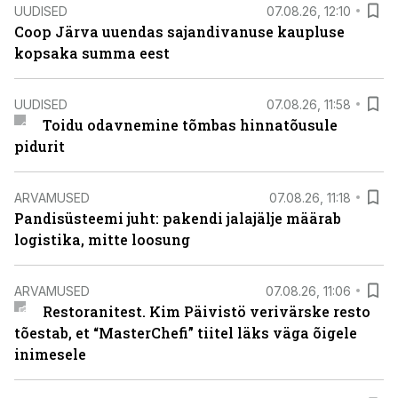
UUDISED
07.08.26, 12:10
Coop Järva uuendas sajandivanuse kaupluse
kopsaka summa eest
UUDISED
07.08.26, 11:58
Toidu odavnemine tõmbas hinnatõusule
pidurit
ARVAMUSED
07.08.26, 11:18
Pandisüsteemi juht: pakendi jalajälje määrab
logistika, mitte loosung
ARVAMUSED
07.08.26, 11:06
Restoranitest. Kim Päivistö verivärske resto
tõestab, et “MasterChefi” tiitel läks väga õigele
inimesele