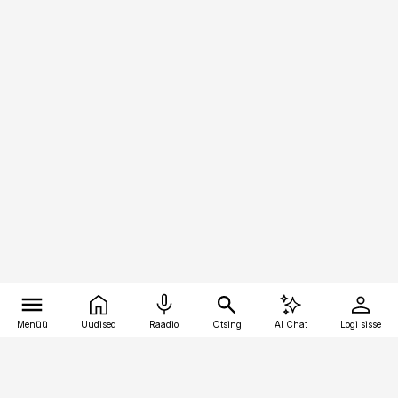
Menüü
Uudised
Raadio
Otsing
AI Chat
Logi sisse