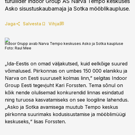
turuliider Indoor Group AS Narva Tempo keskuses
Asko sisustuskaubamaja ja Sotka mööblikaupluse.
Jaga
Salvesta
Vihja
Indoor Grupp avab Narva Tempo keskuses Asko ja Sotka kaupluse
Foto:
Raul Mee
„Ida-Eestis on omad väljakutsed, kuid eelkõige suured
võimalused. Piirkonnas on umbes 150 000 elanikku ja
Narva on Eesti suuruselt kolmas linn,” selgitas Indoor
Group Eesti tegevjuht Kari Forssten. Tema sõnul on
kõik nende olulisemad konkurendid linnas esindatud
ning turuosa kasvatamiseks on see loogiline lahendus.
„Asko ja Sotka avamisega muutub Tempo keskus
piirkonna suurimaks kodusisustamise ja mööblimüügi
keskuseks,“ lisas Forssten.