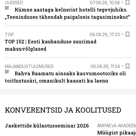
UUDISED
07.08.26, 10:58
Kümne aastaga kelnerist hotelli tegevjuhiks.
„Teeninduses tähendab paigalseis tagasiminekut“
TOP
06.08.26, 17:23
TOP 152 | Eesti kaubanduse suurimad
maksuvõlglased
MAJANDUSTULEMUSED
06.08.26, 11:34
Rahva Raamatu ainsaks kasvumootoriks oli
toitlustusäri, omanikult kaasati ka laenu
KONVERENTSID JA KOOLITUSED
Jaekettide külastusseminar 2026
ÄRIPÄEVA AKADEE
Müügist pikaaj