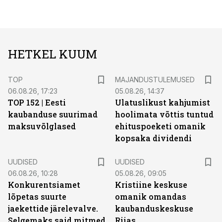
HETKEL KUUM
TOP
MAJANDUSTULEMUSED
06.08.26, 17:23
05.08.26, 14:37
TOP 152 | Eesti
Ulatuslikust kahjumist
kaubanduse suurimad
hoolimata võttis tuntud
maksuvõlglased
ehituspoeketi omanik
kopsaka dividendi
UUDISED
UUDISED
06.08.26, 10:28
05.08.26, 09:05
Konkurentsiamet
Kristiine keskuse
lõpetas suurte
omanik omandas
jaekettide järelevalve.
kaubanduskeskuse
Selgemaks said mitmed
Riias