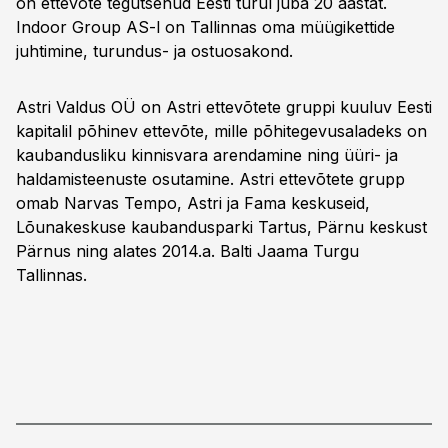
on ettevõte tegutsenud Eesti turul juba 20 aastat.
Indoor Group AS-l on Tallinnas oma müügikettide
juhtimine, turundus- ja ostuosakond.
Astri Valdus OÜ on Astri ettevõtete gruppi kuuluv Eesti
kapitalil põhinev ettevõte, mille põhitegevusaladeks on
kaubandusliku kinnisvara arendamine ning üüri- ja
haldamisteenuste osutamine. Astri ettevõtete grupp
omab Narvas Tempo, Astri ja Fama keskuseid,
Lõunakeskuse kaubandusparki Tartus, Pärnu keskust
Pärnus ning alates 2014.a. Balti Jaama Turgu
Tallinnas.