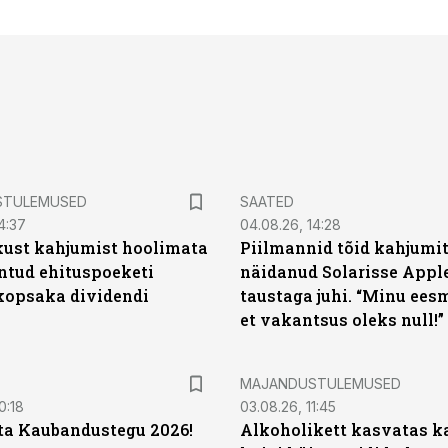
STULEMUSED
SAATED
4:37
04.08.26, 14:28
kust kahjumist hoolimata
Piilmannid tõid kahjumi
untud ehituspoeketi
näidanud Solarisse Apple
opsaka dividendi
taustaga juhi. “Minu ees
et vakantsus oleks null!”
MAJANDUSTULEMUSED
0:18
03.08.26, 11:45
ta Kaubandustegu 2026!
Alkoholikett kasvatas k