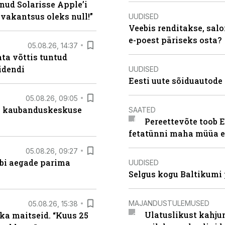
nud Solarisse Apple’i
 vakantsus oleks null!”
UUDISED
Veebis renditakse, salo
e-poest päriseks osta?
05.08.26, 14:37
ta võttis tuntud
idendi
UUDISED
Eesti uute sõiduautode 
05.08.26, 09:05
s kaubanduskeskuse
SAATED
Pereettevõte toob E
fetatünni maha müüa ei
05.08.26, 09:27
äbi aegade parima
UUDISED
Selgus kogu Baltikumi
MAJANDUSTULEMUSED
05.08.26, 15:38
Ulatuslikust kahju
ka maitseid. “Kuus 25