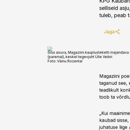
KPG Kaubandu
selliseid asj
tuleb, peab 
Jaga
õrus asuva, Magaziini kauplusteketti majandava 
(paremal), keskel tegevjuht Ülle Veibri
Foto:
Väinu Rozental
Magaziini poe
taganud see, 
teadlikult ko
toob ta võrdl
„Kui maainimen
kaubad sisse, 
juhatuse liige