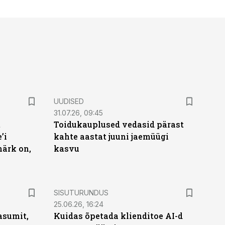
UUDISED
31.07.26, 09:45
t
Toidukauplused vedasid pärast
’i
kahte aastat juuni jaemüügi
märk on,
kasvu
ST
SISUTURUNDUS
25.06.26, 16:24
asumit,
Kuidas õpetada klienditoe AI-d