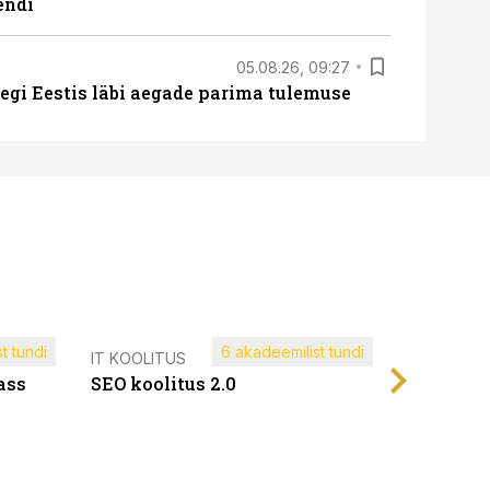
endi
05.08.26, 09:27
tegi Eestis läbi aegade parima tulemuse
t tundi
6 akadeemilist tundi
Müügijuh
IT KOOLITUS
ass
SEO koolitus 2.0