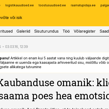
e
logistikauudised.ee
toostusuudised.ee
raamatupidaja.ee
palga
Infopank
Radar
ritused
Galeriid
Sisuturundus
Töö
Võlaregister
Saad
S
03.03.16, 12:39
panu!
Artikkel on enam kui 5 aastat vana ning kuulub väljaande digi
. Väljaanne ei uuenda ega kaasajasta arhiveeritud sisu, mistõttu võib ol
sete allikatega tutvumine
aubanduse omanik: kli
saama poes hea emotsi