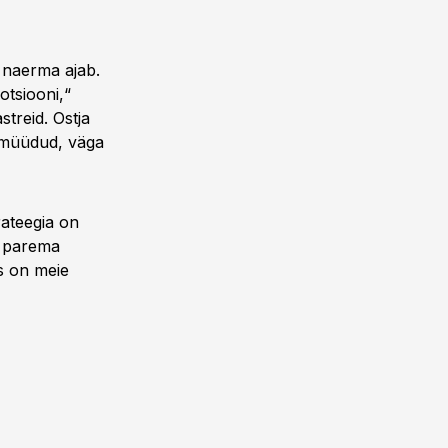
i naerma ajab.
otsiooni,“
streid. Ostja
a müüdud, väga
rateegia on
t parema
ss on meie