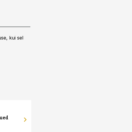
se, kui sel
uued