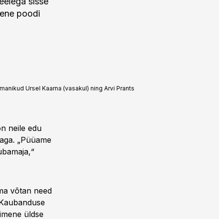
eelega sisse
imene poodi
anikud Ursel Kaarna (vasakul) ning Arvi Prants
n neile edu
nnaga. „Püüame
ubamaja,“
s ma võtan need
PG Kaubanduse
inimene üldse