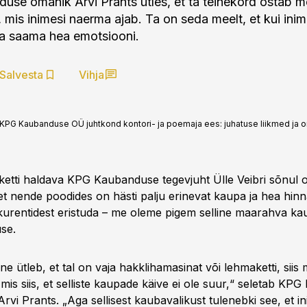
se omanik Arvi Prants ütles, et ta teinekord ostab m
u, mis inimesi naerma ajab. Ta on seda meelt, et kui in
ta saama hea emotsiooni.
Salvesta
Vihja
KPG Kaubanduse OÜ juhtkond kontori- ja poemaja ees: juhatuse liikmed ja om
ketti haldava KPG Kaubanduse tegevjuht Ülle Veibri sõnul o
et nende poodides on hästi palju erinevat kaupa ja hea hi
nkurentidest eristuda – me oleme pigem selline maarahva ka
use.
e ütleb, et tal on vaja hakklihamasinat või lehmaketti, sii
mis siis, et selliste kaupade käive ei ole suur,“ seletab K
 Arvi Prants. „Aga sellisest kaubavalikust tulenebki see, et 