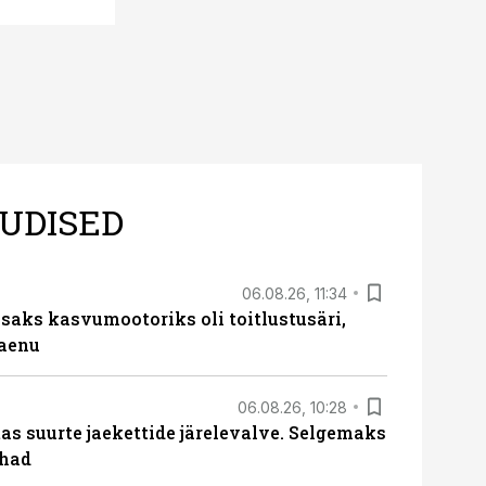
UDISED
06.08.26, 11:34
aks kasvumootoriks oli toitlustusäri,
laenu
06.08.26, 10:28
s suurte jaekettide järelevalve. Selgemaks
ohad