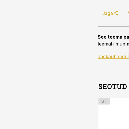
Jaga
See teema pa
teemal ilmub m
Jaekaubandu
SEOTUD
ST