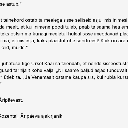
se astub.“
et teinekord ostab ta meelega sisse selliseid asju, mis inimes
da meelt, et kui inimene poodi tuleb, peab ta saama hea em
iteks ostsin ma kunagi meeletul hulgal sisse imeodavaid plaa
rma, et mis asja, kaks plaastrit ühe sendi eest! Kõik on är
 olid, muide.“
e juhatuse liige Ursel Kaarna täiendab, et nende sisseostust
used tarnijailt kohe välja. „Nii saame paljud asjad tunduval
,“ ütleb ta. „Ja Venemaalt ostame kaupa siis, kui rubla kur
“
Äripäevast.
ozental, Äripäeva ajakirjanik