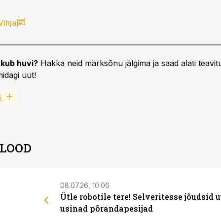
Vihja
kub huvi?
Hakka neid märksõnu jälgima ja saad alati teavitu
idagi uut!
s
 LOOD
08.07.26, 10:06
Ütle robotile tere! Selveritesse jõudsid 
usinad põrandapesijad