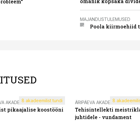
omanik kopsaka divid
probleem“
MAJANDUSTULEMUSED
Poola kiirmoehiid 
LITUSED
8 akadeemilist tundi
8 akadeemilis
VA AKADEEMIA
ÄRIPÄEVA AKADEEMIA
st pikaajalise koostööni
Tehisintellekti meistrikl
juhtidele - vundament