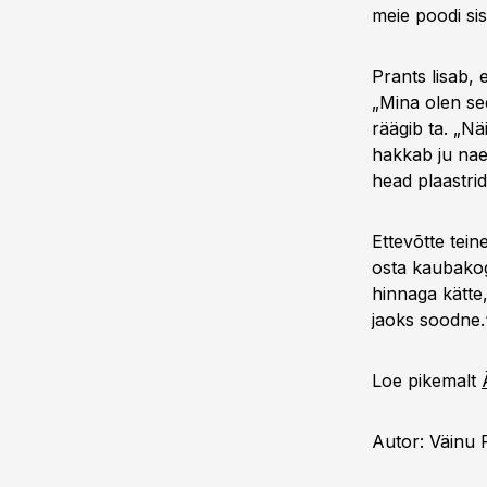
meie poodi sis
Prants lisab, 
„Mina olen se
räägib ta. „Nä
hakkab ju nae
head plaastrid
Ettevõtte tein
osta kaubakog
hinnaga kätte
jaoks soodne.
Loe pikemalt
Autor: Väinu R