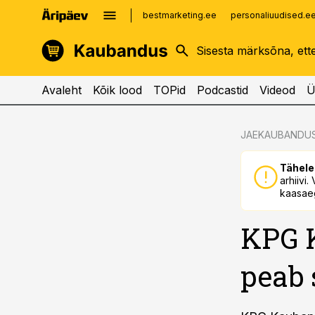
bestmarketing.ee
personaliuudised.e
kinnisvarauudised.ee
imelineajalugu.ee
logistikauudised.ee
imelineteadus.ee
Avaleht
Kõik lood
TOPid
Podcastid
Videod
Ü
cebook
cebook
JAEKAUBANDU
Twitter)
Twitter)
Tähele
kedIn
kedIn
arhiivi
kaasaeg
ail
ail
KPG K
k
k
peab 