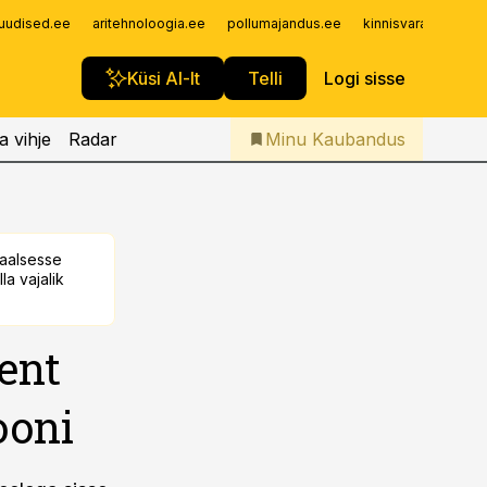
Iseteenindus
uudised.ee
aritehnoloogia.ee
pollumajandus.ee
kinnisvarauudised.
Telli Kaubandus
Küsi AI-lt
Telli
Logi sisse
a vihje
Radar
Minu Kaubandus
taalsesse
la vajalik
ent
ooni