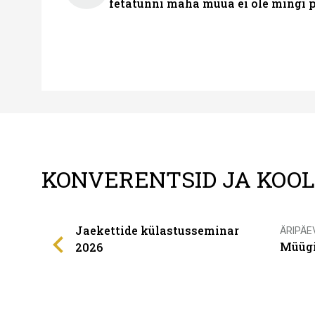
fetatünni maha müüa ei ole mingi 
KONVERENTSID JA KOO
Jaekettide külastusseminar
ÄRIPÄE
Müügi
2026