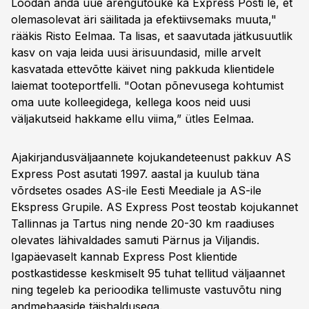
Loodan anda uue arengutõuke ka Express Posti´le, et
olemasolevat äri säilitada ja efektiivsemaks muuta,"
rääkis Risto Eelmaa. Ta lisas, et saavutada jätkusuutlik
kasv on vaja leida uusi ärisuundasid, mille arvelt
kasvatada ettevõtte käivet ning pakkuda klientidele
laiemat tooteportfelli. "Ootan põnevusega kohtumist
oma uute kolleegidega, kellega koos neid uusi
väljakutseid hakkame ellu viima,” ütles Eelmaa.
Ajakirjandusväljaannete kojukandeteenust pakkuv AS
Express Post asutati 1997. aastal ja kuulub täna
võrdsetes osades AS-ile Eesti Meediale ja AS-ile
Ekspress Grupile. AS Express Post teostab kojukannet
Tallinnas ja Tartus ning nende 20-30 km raadiuses
olevates lähivaldades samuti Pärnus ja Viljandis.
Igapäevaselt kannab Express Post klientide
postkastidesse keskmiselt 95 tuhat tellitud väljaannet
ning tegeleb ka perioodika tellimuste vastuvõtu ning
andmebaaside täishaldusega.