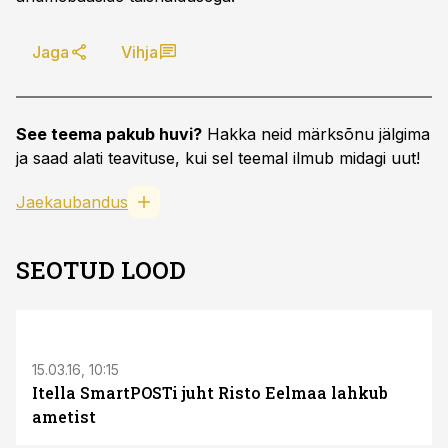
Jaga
Vihja
See teema pakub huvi?
Hakka neid märksõnu jälgima
ja saad alati teavituse, kui sel teemal ilmub midagi uut!
Jaekaubandus
SEOTUD LOOD
S
15.03.16, 10:15
Itella SmartPOSTi juht Risto Eelmaa lahkub
ametist