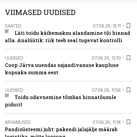
VIIMASED UUDISED
SAATED
07.08.26, 15:11
Läti toidu käibemaksu alandamine tõi hinnad
alla. Analüütik: riik teeb seal tugevat kontrolli
UUDISED
07.08.26, 12:10
Coop Järva uuendas sajandivanuse kaupluse
kopsaka summa eest
UUDISED
07.08.26, 11:58
Toidu odavnemine tõmbas hinnatõusule
pidurit
ARVAMUSED
07.08.26, 11:18
Pandisüsteemi juht: pakendi jalajälje määrab
logistika, mitte loosung