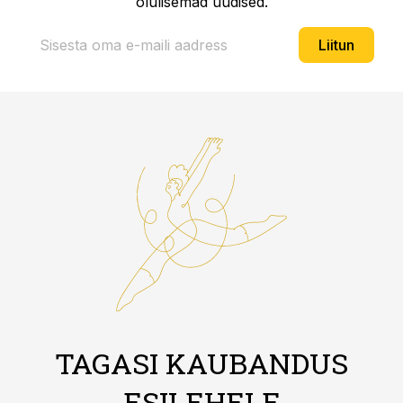
olulisemad uudised.
Liitun
TAGASI KAUBANDUS
ESILEHELE