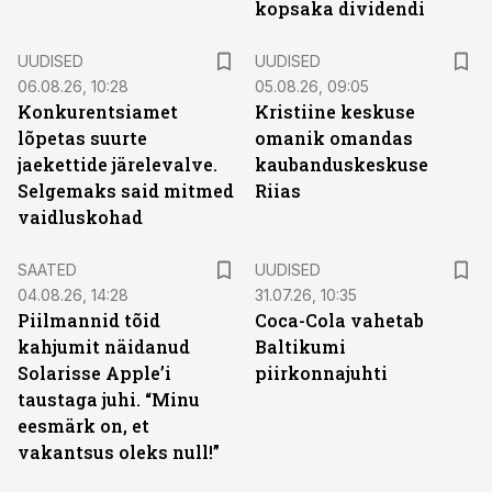
kopsaka dividendi
UUDISED
UUDISED
06.08.26, 10:28
05.08.26, 09:05
Konkurentsiamet
Kristiine keskuse
lõpetas suurte
omanik omandas
jaekettide järelevalve.
kaubanduskeskuse
Selgemaks said mitmed
Riias
vaidluskohad
SAATED
UUDISED
04.08.26, 14:28
31.07.26, 10:35
Piilmannid tõid
Coca-Cola vahetab
kahjumit näidanud
Baltikumi
Solarisse Apple’i
piirkonnajuhti
taustaga juhi. “Minu
eesmärk on, et
vakantsus oleks null!”