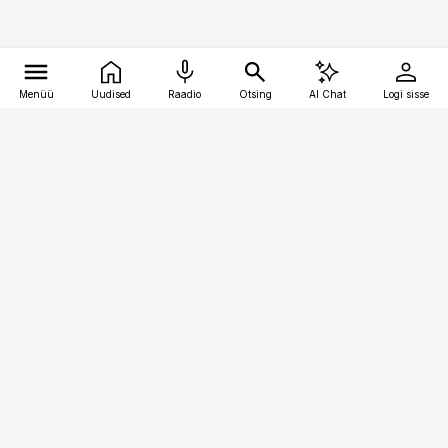
Menüü
Uudised
Raadio
Otsing
AI Chat
Logi sisse
Vana-Lõuna 39/1, 19094 Tallinn
(+372) 667 0111
kaubandus@kaubandus.ee
Telli
Reklaam
Firmast
Sisu kasutamisõigused
Ajakirjaniku
eetikakoodeks
Üldtingimused
Privaatsustingimused