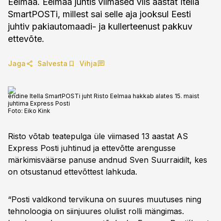
Eelmaa. Eelmaa juhtis viimased viis aastat Itella
SmartPOSTi, millest sai selle aja jooksul Eesti
juhtiv pakiautomaadi- ja kullerteenust pakkuv
ettevõte.
Jaga
Salvesta
Vihja
endine Itella SmartPOSTi juht Risto Eelmaa hakkab alates 15. maist
juhtima Express Posti
Foto:
Eiko Kink
Risto võtab teatepulga üle viimased 13 aastat AS
Express Posti juhtinud ja ettevõtte arengusse
märkimisväärse panuse andnud Sven Suurraidilt, kes
on otsustanud ettevõttest lahkuda.
“Posti valdkond tervikuna on suures muutuses ning
tehnoloogia on siinjuures olulist rolli mängimas.