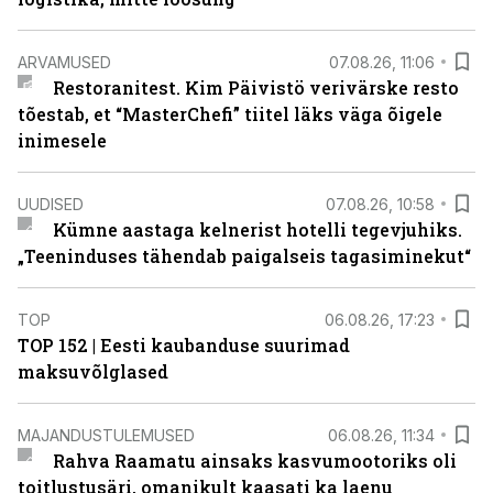
ARVAMUSED
07.08.26, 11:06
Restoranitest. Kim Päivistö verivärske resto
tõestab, et “MasterChefi” tiitel läks väga õigele
inimesele
UUDISED
07.08.26, 10:58
Kümne aastaga kelnerist hotelli tegevjuhiks.
„Teeninduses tähendab paigalseis tagasiminekut“
TOP
06.08.26, 17:23
TOP 152 | Eesti kaubanduse suurimad
maksuvõlglased
MAJANDUSTULEMUSED
06.08.26, 11:34
Rahva Raamatu ainsaks kasvumootoriks oli
toitlustusäri, omanikult kaasati ka laenu