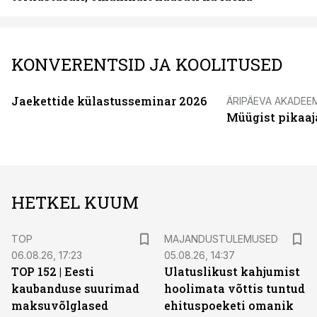
KONVERENTSID JA KOOLITUSED
Jaekettide külastusseminar 2026
ÄRIPÄEVA AKADEE
Müügist pikaaj
HETKEL KUUM
TOP
MAJANDUSTULEMUSED
06.08.26, 17:23
05.08.26, 14:37
TOP 152 | Eesti
Ulatuslikust kahjumist
kaubanduse suurimad
hoolimata võttis tuntud
maksuvõlglased
ehituspoeketi omanik