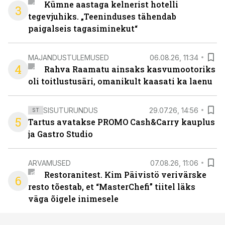
Kümne aastaga kelnerist hotelli
3
tegevjuhiks. „Teeninduses tähendab
paigalseis tagasiminekut“
MAJANDUSTULEMUSED
06.08.26, 11:34
4
Rahva Raamatu ainsaks kasvumootoriks
oli toitlustusäri, omanikult kaasati ka laenu
SISUTURUNDUS
29.07.26, 14:56
ST
5
Tartus avatakse PROMO Cash&Carry kauplus
ja Gastro Studio
ARVAMUSED
07.08.26, 11:06
Restoranitest. Kim Päivistö verivärske
6
resto tõestab, et “MasterChefi” tiitel läks
väga õigele inimesele