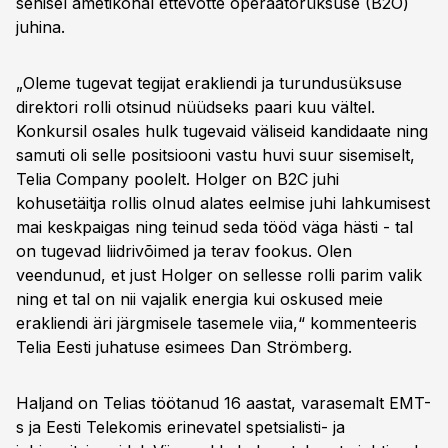
senisel ametikohal ettevõtte operaatorüksuse (B2O)
juhina.
„Oleme tugevat tegijat erakliendi ja turundusüksuse
direktori rolli otsinud nüüdseks paari kuu vältel.
Konkursil osales hulk tugevaid väliseid kandidaate ning
samuti oli selle positsiooni vastu huvi suur sisemiselt,
Telia Company poolelt. Holger on B2C juhi
kohusetäitja rollis olnud alates eelmise juhi lahkumisest
mai keskpaigas ning teinud seda tööd väga hästi - tal
on tugevad liidrivõimed ja terav fookus. Olen
veendunud, et just Holger on sellesse rolli parim valik
ning et tal on nii vajalik energia kui oskused meie
erakliendi äri järgmisele tasemele viia,“ kommenteeris
Telia Eesti juhatuse esimees Dan Strömberg.
Haljand on Telias töötanud 16 aastat, varasemalt EMT-
s ja Eesti Telekomis erinevatel spetsialisti- ja