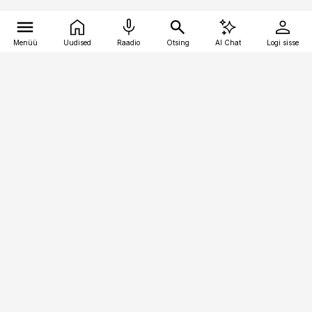
Menüü
Uudised
Raadio
Otsing
AI Chat
Logi sisse
Vana-Lõuna 39/1, 19094 Tallinn
(+372) 667 0111
kaubandus@kaubandus.ee
Telli
Reklaam
Firmast
Sisu kasutamisõigused
Ajakirjaniku
eetikakoodeks
Üldtingimused
Privaatsustingimused
Küpsiste poliitika
KKK
Eesti Meediaettevõtete
Eelistuste haldamine