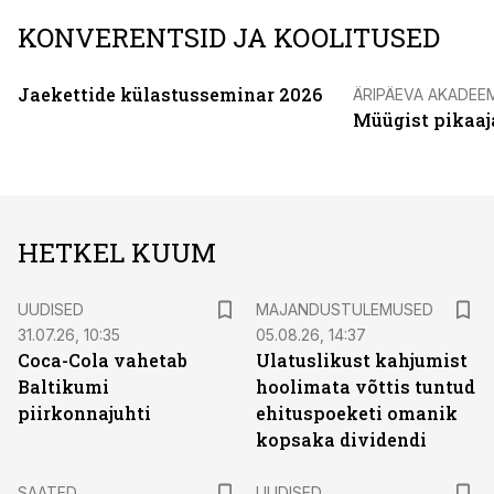
KONVERENTSID JA KOOLITUSED
Jaekettide külastusseminar 2026
ÄRIPÄEVA AKADEE
Müügist pikaaj
HETKEL KUUM
UUDISED
MAJANDUSTULEMUSED
31.07.26, 10:35
05.08.26, 14:37
Coca-Cola vahetab
Ulatuslikust kahjumist
Baltikumi
hoolimata võttis tuntud
piirkonnajuhti
ehituspoeketi omanik
kopsaka dividendi
SAATED
UUDISED