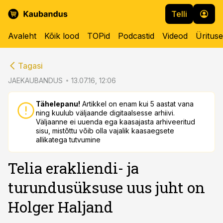
Telli
Avaleht
Kõik lood
TOPid
Podcastid
Videod
Üritus
cebook
cebook
Tagasi
Twitter)
Twitter)
JAEKAUBANDUS
13.07.16, 12:06
kedIn
kedIn
Tähelepanu!
Artikkel on enam kui 5 aastat vana
ning kuulub väljaande digitaalsesse arhiivi.
ail
ail
Väljaanne ei uuenda ega kaasajasta arhiveeritud
sisu, mistõttu võib olla vajalik kaasaegsete
k
k
allikatega tutvumine
Telia erakliendi- ja
turundusüksuse uus juht on
Holger Haljand