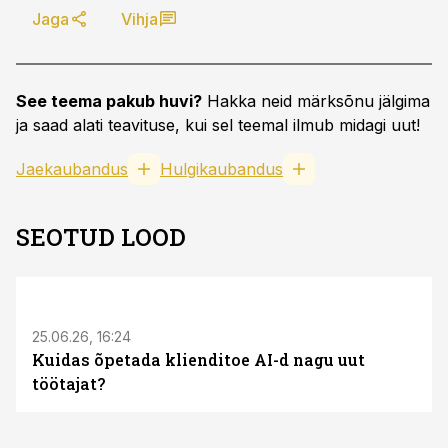
Jaga
Vihja
See teema pakub huvi?
Hakka neid märksõnu jälgima
ja saad alati teavituse, kui sel teemal ilmub midagi uut!
Jaekaubandus
Hulgikaubandus
SEOTUD LOOD
ST
25.06.26, 16:24
Kuidas õpetada klienditoe AI-d nagu uut
töötajat?