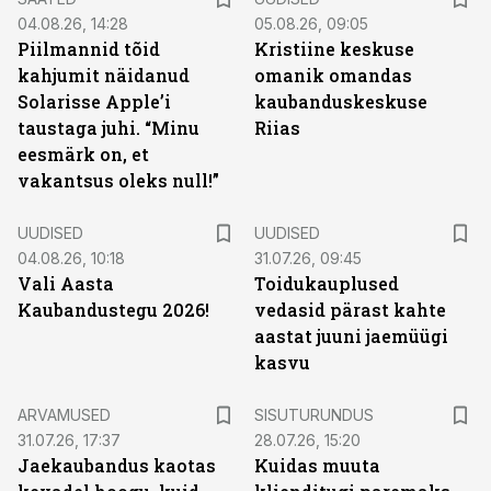
04.08.26, 14:28
05.08.26, 09:05
Piilmannid tõid
Kristiine keskuse
kahjumit näidanud
omanik omandas
Solarisse Apple’i
kaubanduskeskuse
taustaga juhi. “Minu
Riias
eesmärk on, et
vakantsus oleks null!”
UUDISED
UUDISED
04.08.26, 10:18
31.07.26, 09:45
Vali Aasta
Toidukauplused
Kaubandustegu 2026!
vedasid pärast kahte
aastat juuni jaemüügi
kasvu
ST
ARVAMUSED
SISUTURUNDUS
31.07.26, 17:37
28.07.26, 15:20
Jaekaubandus kaotas
Kuidas muuta