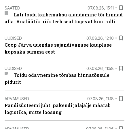
SAATED
07.08.26, 15:11
Läti toidu käibemaksu alandamine tõi hinnad
alla. Analüütik: riik teeb seal tugevat kontrolli
UUDISED
07.08.26, 12:10
Coop Järva uuendas sajandivanuse kaupluse
kopsaka summa eest
UUDISED
07.08.26, 11:58
Toidu odavnemine tõmbas hinnatõusule
pidurit
ARVAMUSED
07.08.26, 11:18
Pandisüsteemi juht: pakendi jalajälje määrab
logistika, mitte loosung
ARVAMUSED
07.08.26, 11:06