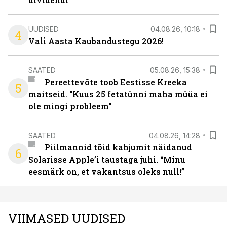
UUDISED
04.08.26, 10:18
4
Vali Aasta Kaubandustegu 2026!
SAATED
05.08.26, 15:38
Pereettevõte toob Eestisse Kreeka
5
maitseid. “Kuus 25 fetatünni maha müüa ei
ole mingi probleem“
SAATED
04.08.26, 14:28
Piilmannid tõid kahjumit näidanud
6
Solarisse Apple’i taustaga juhi. “Minu
eesmärk on, et vakantsus oleks null!”
VIIMASED UUDISED