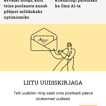
kevadel hoogu, kuid
klienditugi paremaks
teine poolaasta annab
ka ilma AI-ta
põhjust mõõdukaks
optimismiks
LIITU UUDISKIRJAGA
Telli uudiskiri ning saad oma postkasti päeva
olulisemad uudised.