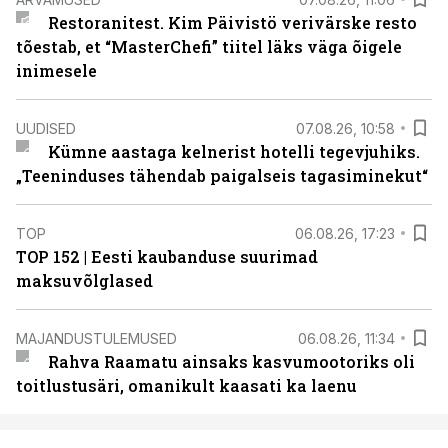
Restoranitest. Kim Päivistö verivärske resto
tõestab, et “MasterChefi” tiitel läks väga õigele
inimesele
UUDISED
07.08.26, 10:58
Kümne aastaga kelnerist hotelli tegevjuhiks.
„Teeninduses tähendab paigalseis tagasiminekut“
TOP
06.08.26, 17:23
TOP 152 | Eesti kaubanduse suurimad
maksuvõlglased
MAJANDUSTULEMUSED
06.08.26, 11:34
Rahva Raamatu ainsaks kasvumootoriks oli
toitlustusäri, omanikult kaasati ka laenu