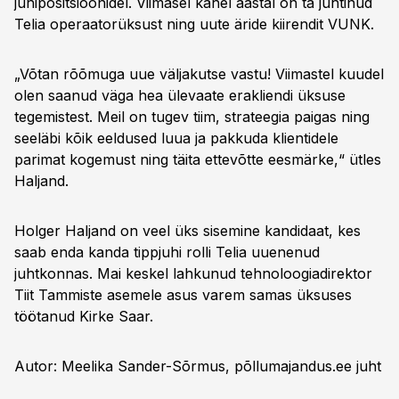
juhipositsioonidel. Viimasel kahel aastal on ta juhtinud
Telia operaatorüksust ning uute äride kiirendit VUNK.
„Võtan rõõmuga uue väljakutse vastu! Viimastel kuudel
olen saanud väga hea ülevaate erakliendi üksuse
tegemistest. Meil on tugev tiim, strateegia paigas ning
seeläbi kõik eeldused luua ja pakkuda klientidele
parimat kogemust ning täita ettevõtte eesmärke,“ ütles
Haljand.
Holger Haljand on veel üks sisemine kandidaat, kes
saab enda kanda tippjuhi rolli Telia uuenenud
juhtkonnas. Mai keskel lahkunud tehnoloogiadirektor
Tiit Tammiste asemele asus varem samas üksuses
töötanud Kirke Saar.
Autor: Meelika Sander-Sõrmus, põllumajandus.ee juht