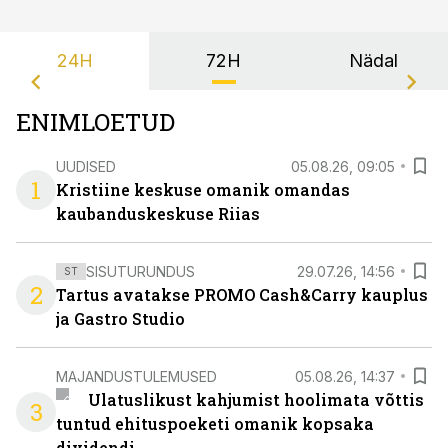
24H
72H
Nädal
ENIMLOETUD
UUDISED
05.08.26, 09:05
1
Kristiine keskuse omanik omandas
kaubanduskeskuse Riias
SISUTURUNDUS
29.07.26, 14:56
ST
2
Tartus avatakse PROMO Cash&Carry kauplus
ja Gastro Studio
MAJANDUSTULEMUSED
05.08.26, 14:37
Ulatuslikust kahjumist hoolimata võttis
3
tuntud ehituspoeketi omanik kopsaka
dividendi