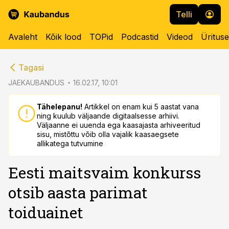
Telli
Avaleht
Kõik lood
TOPid
Podcastid
Videod
Üritus
cebook
cebook
Tagasi
Twitter)
Twitter)
JAEKAUBANDUS
16.02.17, 10:01
kedIn
kedIn
Tähelepanu!
Artikkel on enam kui 5 aastat vana
ning kuulub väljaande digitaalsesse arhiivi.
ail
ail
Väljaanne ei uuenda ega kaasajasta arhiveeritud
sisu, mistõttu võib olla vajalik kaasaegsete
k
k
allikatega tutvumine
Eesti maitsvaim konkurss
otsib aasta parimat
toiduainet