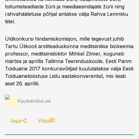
toitumisteadlaste žürii ja meediaesindajate žürii ning
rahvahääletuse põhjal antakse välja Rahva Lemmiku
tiitel.
Üldkonkursi hindamiskomisjon, mille tegevust juhib
Tartu Ülikooli arstiteaduskonna meditsiinilise biokeemia
professor, meditsiinidoktor Mihkel Zilmer, koguneb
märtsis ja aprillis Tallinna Teeninduskoolis. Eesti Parim
Toiduaine 2017 konkursivõitjad kuulutatakse välja Eesti
Toiduainetööstuse Liidu aastakonverentsil, mis leiab
aset 26. aprillil.
Kaubandus.ee
Jaga
Vihja