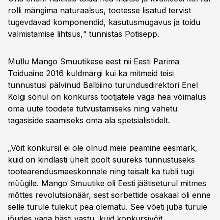
rolli mängima naturaalsus, tootesse lisatud tervist
tugevdavad komponendid, kasutusmugavus ja toidu
valmistamise lihtsus,“ tunnistas Potisepp.
Mullu Mango Smuutikese eest nii Eesti Parima
Toiduaine 2016 kuldmärgi kui ka mitmeid teisi
tunnustusi pälvinud Balbiino turundusdirektori Enel
Kolgi sõnul on konkurss tootjatele väga hea võimalus
oma uute toodete tutvustamiseks ning vahetu
tagasiside saamiseks oma ala spetsialistidelt.
„Võit konkursil ei ole olnud meie peamine eesmärk,
kuid on kindlasti ühelt poolt suureks tunnustuseks
tootearendusmeeskonnale ning teisalt ka tubli tugi
müügile. Mango Smuutike oli Eesti jäätiseturul mitmes
mõttes revolutsionäär, sest sorbettide osakaal oli enne
selle turule tulekut pea olematu. See võeti juba turule
jõudes väga hästi vastu, kuid konkursivõit