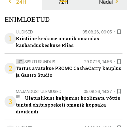
24H
72H
Nädal
ENIMLOETUD
UUDISED
05.08.26, 09:05
1
Kristiine keskuse omanik omandas
kaubanduskeskuse Riias
SISUTURUNDUS
29.07.26, 14:56
ST
2
Tartus avatakse PROMO Cash&Carry kauplus
ja Gastro Studio
MAJANDUSTULEMUSED
05.08.26, 14:37
Ulatuslikust kahjumist hoolimata võttis
3
tuntud ehituspoeketi omanik kopsaka
dividendi