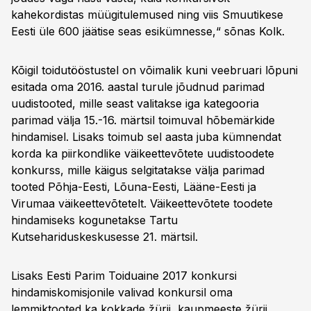
kahekordistas müügitulemused ning viis Smuutikese
Eesti üle 600 jäätise seas esikümnesse,“ sõnas Kolk.
Kõigil toidutööstustel on võimalik kuni veebruari lõpuni
esitada oma 2016. aastal turule jõudnud parimad
uudistooted, mille seast valitakse iga kategooria
parimad välja 15.-16. märtsil toimuval hõbemärkide
hindamisel. Lisaks toimub sel aasta juba kümnendat
korda ka piirkondlike väikeettevõtete uudistoodete
konkurss, mille käigus selgitatakse välja parimad
tooted Põhja-Eesti, Lõuna-Eesti, Lääne-Eesti ja
Virumaa väikeettevõtetelt. Väikeettevõtete toodete
hindamiseks kogunetakse Tartu
Kutsehariduskeskusesse 21. märtsil.
Lisaks Eesti Parim Toiduaine 2017 konkursi
hindamiskomisjonile valivad konkursil oma
lemmiktooted ka kokkade žürii, kaupmeeste žürii,