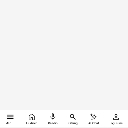
Menüü
Uudised
Raadio
Otsing
AI Chat
Logi sisse