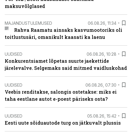
maksuvõlglased
MAJANDUSTULEMUSED
06.08.26, 11:34
Rahva Raamatu ainsaks kasvumootoriks oli
toitlustusäri, omanikult kaasati ka laenu
UUDISED
06.08.26, 10:28
Konkurentsiamet lõpetas suurte jaekettide
järelevalve. Selgemaks said mitmed vaidluskohad
UUDISED
06.08.26, 07:30
Veebis renditakse, salongis ostetakse: miks ei
taha eestlane autot e-poest päriseks osta?
UUDISED
05.08.26, 15:42
Eesti uute sõiduautode turg on jätkuvalt plussis