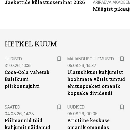
Jaekettide külastusseminar 2026
ÄRIPÄEVA AKADEE
Müügist pikaaj
HETKEL KUUM
UUDISED
MAJANDUSTULEMUSED
31.07.26, 10:35
05.08.26, 14:37
Coca-Cola vahetab
Ulatuslikust kahjumist
Baltikumi
hoolimata võttis tuntud
piirkonnajuhti
ehituspoeketi omanik
kopsaka dividendi
SAATED
UUDISED
04.08.26, 14:28
05.08.26, 09:05
Piilmannid tõid
Kristiine keskuse
kahjumit näidanud
omanik omandas