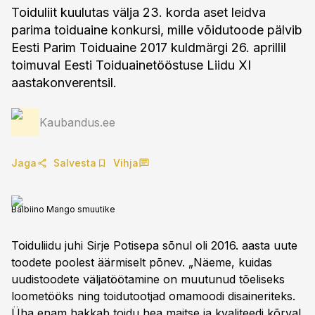
Toiduliit kuulutas välja 23. korda aset leidva
parima toiduaine konkursi, mille võidutoode pälvib
Eesti Parim Toiduaine 2017 kuldmärgi 26. aprillil
toimuval Eesti Toiduainetööstuse Liidu XI
aastakonverentsil.
Kaubandus.ee
Jaga
Salvesta
Vihja
Balbiino Mango smuutike
Toiduliidu juhi Sirje Potisepa sõnul oli 2016. aasta uute
toodete poolest äärmiselt põnev. „Näeme, kuidas
uudistoodete väljatöötamine on muutunud tõeliseks
loometööks ning toidutootjad omamoodi disaineriteks.
Üha enam hakkab toidu hea maitse ja kvaliteedi kõrval