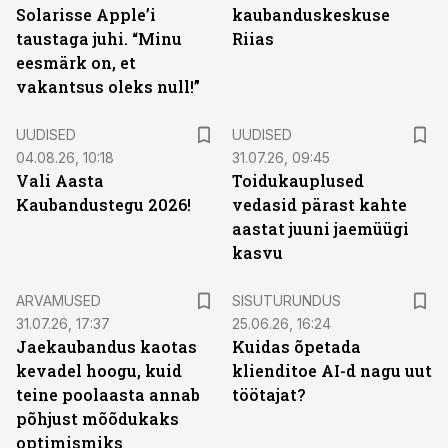
Solarisse Apple’i
kaubanduskeskuse
taustaga juhi. “Minu
Riias
eesmärk on, et
vakantsus oleks null!”
UUDISED
UUDISED
04.08.26, 10:18
31.07.26, 09:45
Vali Aasta
Toidukauplused
Kaubandustegu 2026!
vedasid pärast kahte
aastat juuni jaemüügi
kasvu
ST
ARVAMUSED
SISUTURUNDUS
31.07.26, 17:37
25.06.26, 16:24
Jaekaubandus kaotas
Kuidas õpetada
kevadel hoogu, kuid
klienditoe AI-d nagu uut
teine poolaasta annab
töötajat?
põhjust mõõdukaks
optimismiks