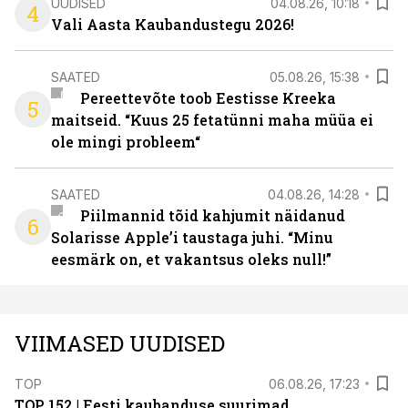
UUDISED
04.08.26, 10:18
4
Vali Aasta Kaubandustegu 2026!
SAATED
05.08.26, 15:38
Pereettevõte toob Eestisse Kreeka
5
maitseid. “Kuus 25 fetatünni maha müüa ei
ole mingi probleem“
SAATED
04.08.26, 14:28
Piilmannid tõid kahjumit näidanud
6
Solarisse Apple’i taustaga juhi. “Minu
eesmärk on, et vakantsus oleks null!”
VIIMASED UUDISED
TOP
06.08.26, 17:23
TOP 152 | Eesti kaubanduse suurimad