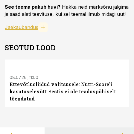
See teema pakub huvi?
Hakka neid märksõnu jälgima
ja saad alati teavituse, kui sel teemal ilmub midagi uut!
Jaekaubandus
SEOTUD LOOD
08.07.26, 11:00
Ettevõtlusliidud valitsusele: Nutri-Score'i
kasutuselevõtt Eestis ei ole teaduspõhiselt
tõendatud