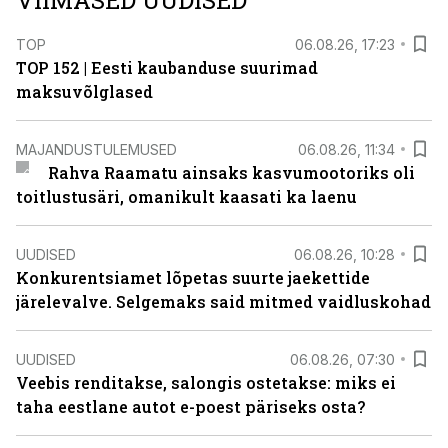
VIIMASED UUDISED
TOP
06.08.26, 17:23
TOP 152 | Eesti kaubanduse suurimad
maksuvõlglased
MAJANDUSTULEMUSED
06.08.26, 11:34
Rahva Raamatu ainsaks kasvumootoriks oli
toitlustusäri, omanikult kaasati ka laenu
UUDISED
06.08.26, 10:28
Konkurentsiamet lõpetas suurte jaekettide
järelevalve. Selgemaks said mitmed vaidluskohad
UUDISED
06.08.26, 07:30
Veebis renditakse, salongis ostetakse: miks ei
taha eestlane autot e-poest päriseks osta?