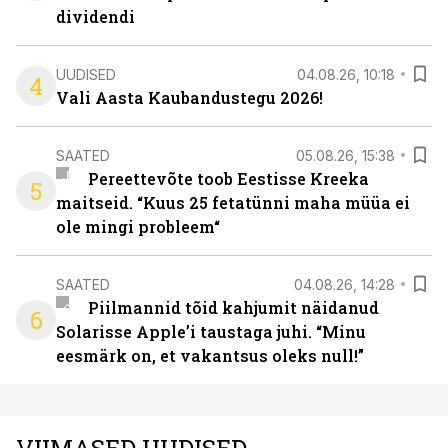
dividendi
UUDISED
04.08.26, 10:18
4
Vali Aasta Kaubandustegu 2026!
SAATED
05.08.26, 15:38
Pereettevõte toob Eestisse Kreeka
5
maitseid. “Kuus 25 fetatünni maha müüa ei
ole mingi probleem“
SAATED
04.08.26, 14:28
Piilmannid tõid kahjumit näidanud
6
Solarisse Apple’i taustaga juhi. “Minu
eesmärk on, et vakantsus oleks null!”