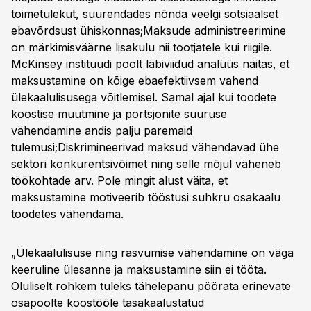
toimetulekut, suurendades nõnda veelgi sotsiaalset
ebavõrdsust ühiskonnas;Maksude administreerimine
on märkimisväärne lisakulu nii tootjatele kui riigile.
McKinsey instituudi poolt läbiviidud analüüs näitas, et
maksustamine on kõige ebaefektiivsem vahend
ülekaalulisusega võitlemisel. Samal ajal kui toodete
koostise muutmine ja portsjonite suuruse
vähendamine andis palju paremaid
tulemusi;Diskrimineerivad maksud vähendavad ühe
sektori konkurentsivõimet ning selle mõjul väheneb
töökohtade arv. Pole mingit alust väita, et
maksustamine motiveerib tööstusi suhkru osakaalu
toodetes vähendama.
„Ülekaalulisuse ning rasvumise vähendamine on väga
keeruline ülesanne ja maksustamine siin ei tööta.
Oluliselt rohkem tuleks tähelepanu pöörata erinevate
osapoolte koostööle tasakaalustatud