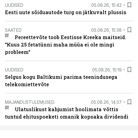
UUDISED
05.08.26, 15:42
Eesti uute sõiduautode turg on jätkuvalt plussis
SAATED
05.08.26, 15:38
Pereettevõte toob Eestisse Kreeka maitseid.
“Kuus 25 fetatünni maha müüa ei ole mingi
probleem“
UUDISED
05.08.26, 15:19
Selgus kogu Baltikumi parima teenindusega
telekomiettevõte
MAJANDUSTULEMUSED
05.08.26, 14:37
Ulatuslikust kahjumist hoolimata võttis
tuntud ehituspoeketi omanik kopsaka dividendi