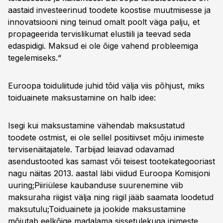
aastaid investeerinud toodete koostise muutmisesse ja
innovatsiooni ning teinud omalt poolt väga palju, et
propageerida tervislikumat elustiili ja teevad seda
edaspidigi. Maksud ei ole õige vahend probleemiga
tegelemiseks.“
Euroopa toiduliitude juhid tõid välja viis põhjust, miks
toiduainete maksustamine on halb idee:
Isegi kui maksustamine vähendab maksustatud
toodete ostmist, ei ole sellel positiivset mõju inimeste
tervisenäitajatele. Tarbijad leiavad odavamad
asendustooted kas samast või teisest tootekategooriast
nagu näitas 2013. aastal läbi viidud Euroopa Komisjoni
uuring;Piiriülese kaubanduse suurenemine viib
maksuraha riigist välja ning riigil jääb saamata loodetud
maksutulu;Toiduainete ja jookide maksustamine
mõjutab eelkõige madalama sissetulekuga inimeste