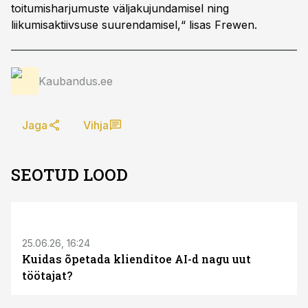
toitumisharjumuste väljakujundamisel ning
liikumisaktiivsuse suurendamisel,“ lisas Frewen.
Kaubandus.ee
Jaga
Vihja
SEOTUD LOOD
ST
25.06.26, 16:24
Kuidas õpetada klienditoe AI-d nagu uut
töötajat?