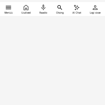
Menüü
Uudised
Raadio
Otsing
AI Chat
Logi sisse
Vana-Lõuna 39/1, 19094 Tallinn
(+372) 667 0111
kaubandus@kaubandus.ee
Telli
Reklaam
Firmast
Sisu kasutamisõigused
Ajakirjaniku
eetikakoodeks
Üldtingimused
Privaatsustingimused
Küpsiste poliitika
KKK
Eesti Meediaettevõtete
Eelistuste haldamine