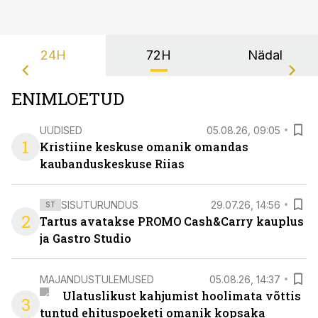
24H
72H
Nädal
ENIMLOETUD
UUDISED
05.08.26, 09:05
1
Kristiine keskuse omanik omandas
kaubanduskeskuse Riias
SISUTURUNDUS
29.07.26, 14:56
ST
2
Tartus avatakse PROMO Cash&Carry kauplus
ja Gastro Studio
MAJANDUSTULEMUSED
05.08.26, 14:37
Ulatuslikust kahjumist hoolimata võttis
3
tuntud ehituspoeketi omanik kopsaka