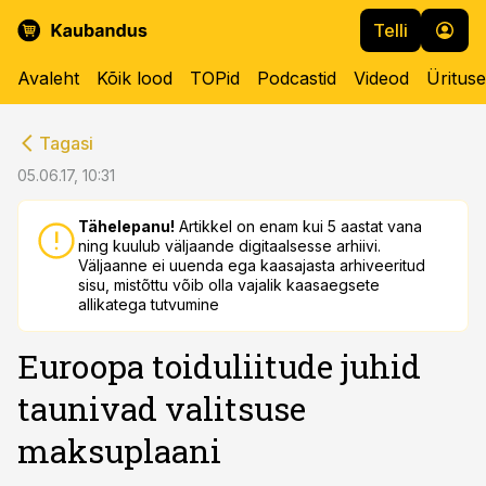
Telli
Avaleht
Kõik lood
TOPid
Podcastid
Videod
Üritus
cebook
cebook
Tagasi
Twitter)
Twitter)
05.06.17, 10:31
kedIn
kedIn
Tähelepanu!
Artikkel on enam kui 5 aastat vana
ning kuulub väljaande digitaalsesse arhiivi.
ail
ail
Väljaanne ei uuenda ega kaasajasta arhiveeritud
sisu, mistõttu võib olla vajalik kaasaegsete
k
k
allikatega tutvumine
Euroopa toiduliitude juhid
taunivad valitsuse
maksuplaani