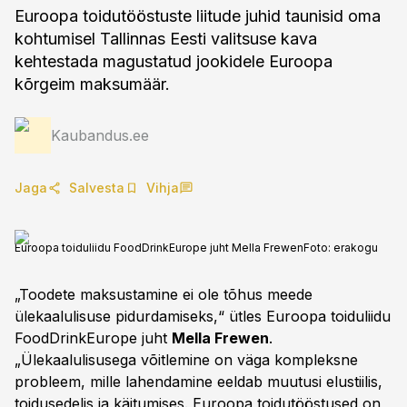
Euroopa toidutööstuste liitude juhid taunisid oma
kohtumisel Tallinnas Eesti valitsuse kava
kehtestada magustatud jookidele Euroopa
kõrgeim maksumäär.
Kaubandus.ee
Jaga
Salvesta
Vihja
Euroopa toiduliidu FoodDrinkEurope juht Mella Frewen
Foto:
erakogu
„Toodete maksustamine ei ole tõhus meede
ülekaalulisuse pidurdamiseks,“ ütles Euroopa toiduliidu
FoodDrinkEurope juht
Mella Frewen
.
„Ülekaalulisusega võitlemine on väga kompleksne
probleem, mille lahendamine eeldab muutusi elustiilis,
toidusedelis ja käitumises. Euroopa toidutööstused on