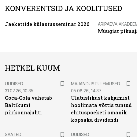
KONVERENTSID JA KOOLITUSED
Jaekettide külastusseminar 2026
ÄRIPÄEVA AKADEE
Müügist pikaaj
HETKEL KUUM
UUDISED
MAJANDUSTULEMUSED
31.07.26, 10:35
05.08.26, 14:37
Coca-Cola vahetab
Ulatuslikust kahjumist
Baltikumi
hoolimata võttis tuntud
piirkonnajuhti
ehituspoeketi omanik
kopsaka dividendi
SAATED
UUDISED