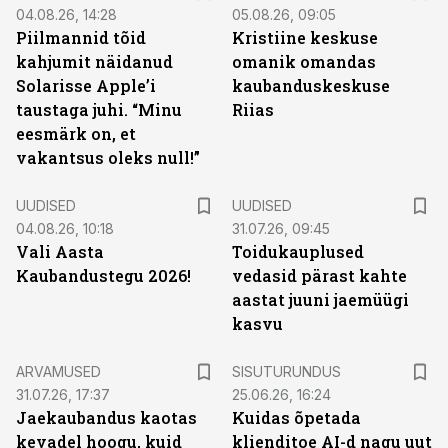
04.08.26, 14:28
05.08.26, 09:05
Piilmannid tõid
Kristiine keskuse
kahjumit näidanud
omanik omandas
Solarisse Apple’i
kaubanduskeskuse
taustaga juhi. “Minu
Riias
eesmärk on, et
vakantsus oleks null!”
UUDISED
UUDISED
04.08.26, 10:18
31.07.26, 09:45
Vali Aasta
Toidukauplused
Kaubandustegu 2026!
vedasid pärast kahte
aastat juuni jaemüügi
kasvu
ST
ARVAMUSED
SISUTURUNDUS
31.07.26, 17:37
25.06.26, 16:24
Jaekaubandus kaotas
Kuidas õpetada
kevadel hoogu, kuid
klienditoe AI-d nagu uut