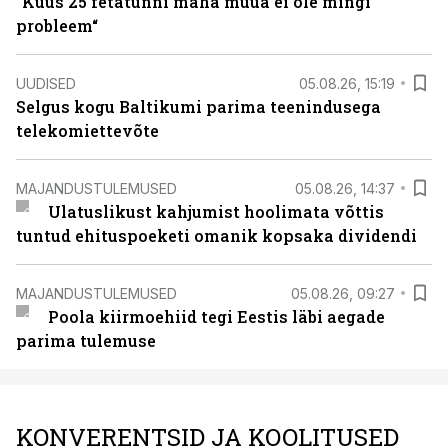
“Kuus 25 fetatünni maha müüa ei ole mingi
probleem“
UUDISED
05.08.26, 15:19
Selgus kogu Baltikumi parima teenindusega
telekomiettevõte
MAJANDUSTULEMUSED
05.08.26, 14:37
Ulatuslikust kahjumist hoolimata võttis
tuntud ehituspoeketi omanik kopsaka dividendi
MAJANDUSTULEMUSED
05.08.26, 09:27
Poola kiirmoehiid tegi Eestis läbi aegade
parima tulemuse
KONVERENTSID JA KOOLITUSED