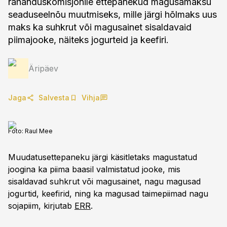
rahanduskomisjonile ettepanekud magusamaksu
seaduseelnõu muutmiseks, mille järgi hõlmaks uus
maks ka suhkrut või magusainet sisaldavaid
piimajooke, näiteks jogurteid ja keefiri.
Äripäev
Jaga
Salvesta
Vihja
Foto:
Raul Mee
Muudatusettepaneku järgi käsitletaks magustatud
joogina ka piima baasil valmistatud jooke, mis
sisaldavad suhkrut või magusainet, nagu magusad
jogurtid, keefirid, ning ka magusad taimepiimad nagu
sojapiim, kirjutab
ERR
.