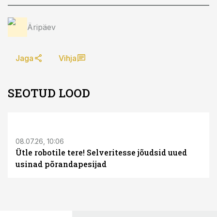
Äripäev
Jaga
Vihja
SEOTUD LOOD
ST
08.07.26, 10:06
Ütle robotile tere! Selveritesse jõudsid uued
usinad põrandapesijad