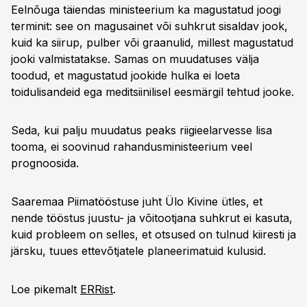
Eelnõuga täiendas ministeerium ka magustatud joogi
terminit: see on magusainet või suhkrut sisaldav jook,
kuid ka siirup, pulber või graanulid, millest magustatud
jooki valmistatakse. Samas on muudatuses välja
toodud, et magustatud jookide hulka ei loeta
toidulisandeid ega meditsiinilisel eesmärgil tehtud jooke.
Seda, kui palju muudatus peaks riigieelarvesse lisa
tooma, ei soovinud rahandusministeerium veel
prognoosida.
Saaremaa Piimatööstuse juht Ülo Kivine ütles, et
nende tööstus juustu- ja võitootjana suhkrut ei kasuta,
kuid probleem on selles, et otsused on tulnud kiiresti ja
järsku, tuues ettevõtjatele planeerimatuid kulusid.
Loe pikemalt
ERRist
.