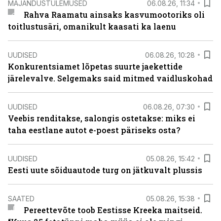
MAJANDUSTULEMUSED
06.08.26, 11:34
Rahva Raamatu ainsaks kasvumootoriks oli
toitlustusäri, omanikult kaasati ka laenu
UUDISED
06.08.26, 10:28
Konkurentsiamet lõpetas suurte jaekettide
järelevalve. Selgemaks said mitmed vaidluskohad
UUDISED
06.08.26, 07:30
Veebis renditakse, salongis ostetakse: miks ei
taha eestlane autot e-poest päriseks osta?
UUDISED
05.08.26, 15:42
Eesti uute sõiduautode turg on jätkuvalt plussis
SAATED
05.08.26, 15:38
Pereettevõte toob Eestisse Kreeka maitseid.