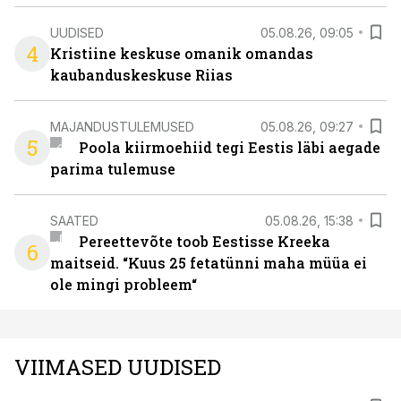
UUDISED
05.08.26, 09:05
4
Kristiine keskuse omanik omandas
kaubanduskeskuse Riias
MAJANDUSTULEMUSED
05.08.26, 09:27
5
Poola kiirmoehiid tegi Eestis läbi aegade
parima tulemuse
SAATED
05.08.26, 15:38
Pereettevõte toob Eestisse Kreeka
6
maitseid. “Kuus 25 fetatünni maha müüa ei
ole mingi probleem“
VIIMASED UUDISED