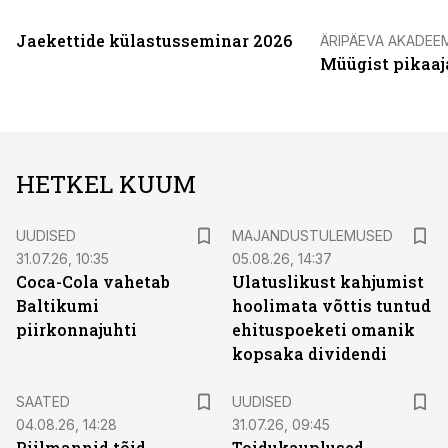
Jaekettide külastusseminar 2026
ÄRIPÄEVA AKADEE
Müügist pikaaj
HETKEL KUUM
UUDISED
MAJANDUSTULEMUSED
31.07.26, 10:35
05.08.26, 14:37
Coca-Cola vahetab
Ulatuslikust kahjumist
Baltikumi
hoolimata võttis tuntud
piirkonnajuhti
ehituspoeketi omanik
kopsaka dividendi
SAATED
UUDISED
04.08.26, 14:28
31.07.26, 09:45
Piilmannid tõid
Toidukauplused