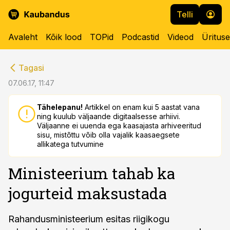
Telli
Avaleht
Kõik lood
TOPid
Podcastid
Videod
Üritus
cebook
cebook
Tagasi
Twitter)
Twitter)
07.06.17, 11:47
kedIn
kedIn
Tähelepanu!
Artikkel on enam kui 5 aastat vana
ning kuulub väljaande digitaalsesse arhiivi.
ail
ail
Väljaanne ei uuenda ega kaasajasta arhiveeritud
sisu, mistõttu võib olla vajalik kaasaegsete
k
k
allikatega tutvumine
Ministeerium tahab ka
jogurteid maksustada
Rahandusministeerium esitas riigikogu