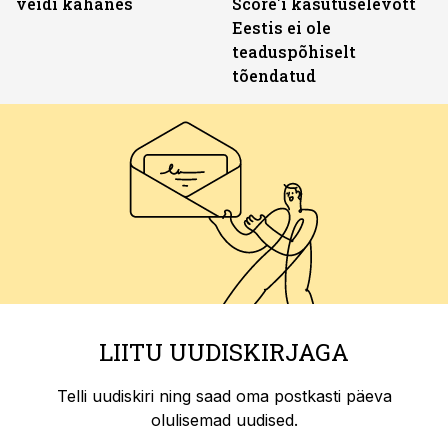
veidi kahanes
Score'i kasutuselevõtt
Eestis ei ole
teaduspõhiselt
tõendatud
LIITU UUDISKIRJAGA
Telli uudiskiri ning saad oma postkasti päeva
olulisemad uudised.