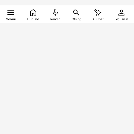
Menüü
Uudised
Raadio
Otsing
AI Chat
Logi sisse
Vana-Lõuna 39/1, 19094 Tallinn
(+372) 667 0111
kaubandus@kaubandus.ee
Telli
Reklaam
Firmast
Sisu kasutamisõigused
Ajakirjaniku
eetikakoodeks
Üldtingimused
Privaatsustingimused
Küpsiste poliitika
KKK
Eesti Meediaettevõtete
Eelistuste haldamine