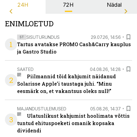
24H
72H
Nädal
ENIMLOETUD
SISUTURUNDUS
29.07.26, 14:56
ST
1
Tartus avatakse PROMO Cash&Carry kauplus
ja Gastro Studio
SAATED
04.08.26, 14:28
Piilmannid tõid kahjumit näidanud
2
Solarisse Apple’i taustaga juhi. “Minu
eesmärk on, et vakantsus oleks null!”
MAJANDUSTULEMUSED
05.08.26, 14:37
Ulatuslikust kahjumist hoolimata võttis
3
tuntud ehituspoeketi omanik kopsaka
dividendi