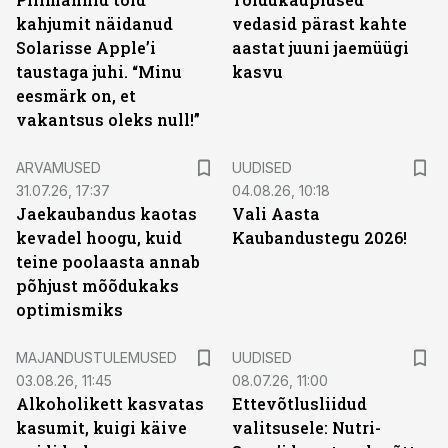
kahjumit näidanud
vedasid pärast kahte
Solarisse Apple’i
aastat juuni jaemüügi
taustaga juhi. “Minu
kasvu
eesmärk on, et
vakantsus oleks null!”
ARVAMUSED
UUDISED
31.07.26, 17:37
04.08.26, 10:18
Jaekaubandus kaotas
Vali Aasta
kevadel hoogu, kuid
Kaubandustegu 2026!
teine poolaasta annab
põhjust mõõdukaks
optimismiks
MAJANDUSTULEMUSED
UUDISED
03.08.26, 11:45
08.07.26, 11:00
Alkoholikett kasvatas
Ettevõtlusliidud
kasumit, kuigi käive
valitsusele: Nutri-